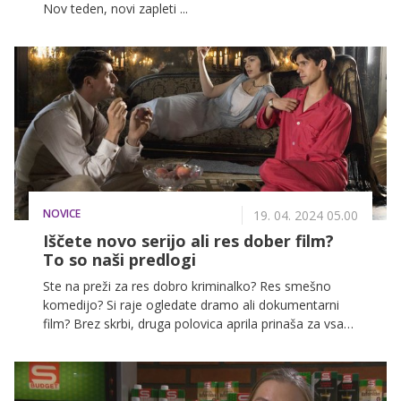
Nov teden, novi zapleti ...
NOVICE
19. 04. 2024 05.00
Iščete novo serijo ali res dober film?
To so naši predlogi
Ste na preži za res dobro kriminalko? Res smešno
komedijo? Si raje ogledate dramo ali dokumentarni
film? Brez skrbi, druga polovica aprila prinaša za vsak
okus nekaj.