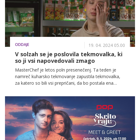
ODDAJE
19. 04. 2024 05.00
V solzah se je poslovila tekmovalka, ki
so ji vsi napovedovali zmago
MasterChef je letos poln presenečenj. Ta teden je
namreč kuharsko tekmovanje zapustila tekmovalka,
za katero so bili vsi prepričani, da bo postala ena
izmed finalistov jubilejne 10. sezone ...