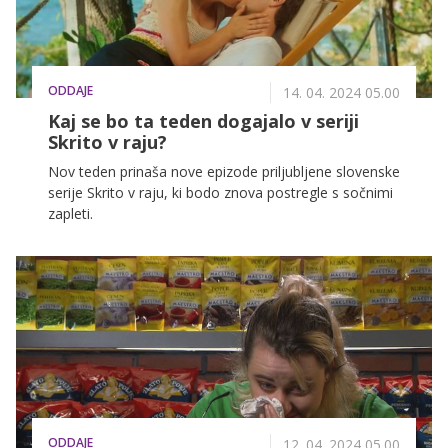
ODDAJE
14. 04. 2024 05.00
Kaj se bo ta teden dogajalo v seriji
Skrito v raju?
Nov teden prinaša nove epizode priljubljene slovenske
serije Skrito v raju, ki bodo znova postregle s sočnimi
zapleti.
ODDAJE
12. 04. 2024 05.00