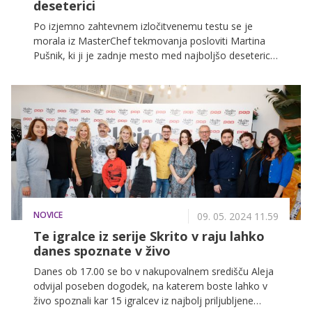
deseterici
Po izjemno zahtevnem izločitvenemu testu se je
morala iz MasterChef tekmovanja posloviti Martina
Pušnik, ki ji je zadnje mesto med najboljšo deseterico
za las zasedla Lidija Šubašić.
NOVICE
09. 05. 2024 11.59
Te igralce iz serije Skrito v raju lahko
danes spoznate v živo
Danes ob 17.00 se bo v nakupovalnem središču Aleja
odvijal poseben dogodek, na katerem boste lahko v
živo spoznali kar 15 igralcev iz najbolj priljubljene