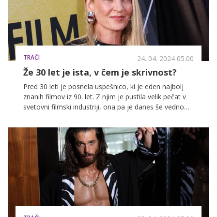
TRAČI
24. 04. 2024 05.00
Že 30 let je ista, v čem je skrivnost?
Pred 30 leti je posnela uspešnico, ki je eden najbolj
znanih filmov iz 90. let. Z njim je pustila velik pečat v
svetovni filmski industriji, ona pa je danes še vedno
videti ista ...