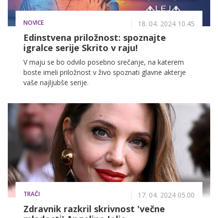
NOVICE
18. 04. 2024 10.45
Edinstvena priložnost: spoznajte
igralce serije Skrito v raju!
V maju se bo odvilo posebno srečanje, na katerem
boste imeli priložnost v živo spoznati glavne akterje
vaše najljubše serije.
TRAČI
17. 04. 2024 05.00
Zdravnik razkril skrivnost 'večne