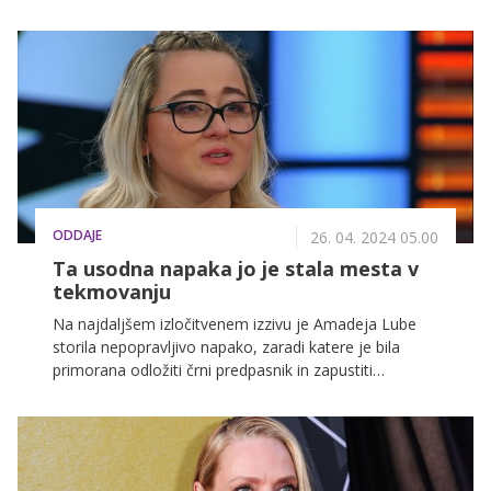
ODDAJE
26. 04. 2024 05.00
Ta usodna napaka jo je stala mesta v
tekmovanju
Na najdaljšem izločitvenem izzivu je Amadeja Lube
storila nepopravljivo napako, zaradi katere je bila
primorana odložiti črni predpasnik in zapustiti
MasterChefovo kuhinjo.