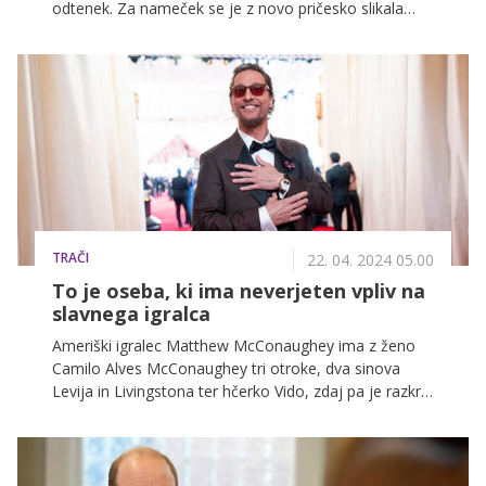
odtenek. Za nameček se je z novo pričesko slikala
brez ličil in šokirala svoje oboževalce, ki dvomijo, da je
to res ona.
TRAČI
22. 04. 2024 05.00
To je oseba, ki ima neverjeten vpliv na
slavnega igralca
Ameriški igralec Matthew McConaughey ima z ženo
Camilo Alves McConaughey tri otroke, dva sinova
Levija in Livingstona ter hčerko Vido, zdaj pa je razkril,
kako zelo ga je spremenilo starševstvo.