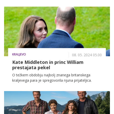
slovenske serije Skrito v raju. Katere točno pa
razkrivamo v nadaljevanju.
KRALJEVO
08. 05. 2024 05.00
Kate Middleton in princ William
prestajata pekel
O težkem obdobju najbolj znanega britanskega
kraljevega para je spregovorila njuna prijateljica.