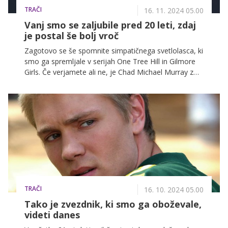
TRAČI
16. 11. 2024 05.00
Vanj smo se zaljubile pred 20 leti, zdaj
je postal še bolj vroč
Zagotovo se še spomnite simpatičnega svetlolasca, ki
smo ga spremljale v serijah One Tree Hill in Gilmore
Girls. Če verjamete ali ne, je Chad Michael Murray z
leti postal le še bolj vroč ... To dokazuje tudi seksi
koledar za leto 2025, ki ga je posnel kar brez majice ...
TRAČI
16. 10. 2024 05.00
Tako je zvezdnik, ki smo ga oboževale,
videti danes