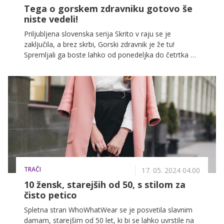
Tega o gorskem zdravniku gotovo še
niste vedeli!
Priljubljena slovenska serija Skrito v raju se je
zaključila, a brez skrbi, Gorski zdravnik je že tu!
Spremljali ga boste lahko od ponedeljka do četrtka ob
20.00 na POP TV, že nocoj pa si boste lahko ogledali
prvo epizodo 17. sezone.
TRAČI
17. 05. 2024 04.00
10 žensk, starejših od 50, s stilom za
čisto petico
Spletna stran WhoWhatWear se je posvetila slavnim
damam, starejšim od 50 let, ki bi se lahko uvrstile na