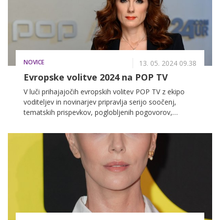
NOVICE
13. 05. 2024 09.38
Evropske volitve 2024 na POP TV
V luči prihajajočih evropskih volitev POP TV z ekipo
voditeljev in novinarjev pripravlja serijo soočenj,
tematskih prispevkov, poglobljenih pogovorov,
preverjenih dejstev in oddajo Evropski milijoni – za
koga?