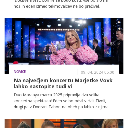
izločitveni test. Lomile se bodo kosti, vse bo šlo na
nož in eden izmed tekmovalcev ne bo preživel.
NOVICE
09. 04. 2024 05.00
Na največjem koncertu Marjetke Vovk
lahko nastopite tudi vi
Duo Maraaya marca 2025 pripravlja dva velika
koncertna spektakla! Eden se bo odvil v Hali Tivoli,
drugi pa v Dvorani Tabor, na obeh pa lahko z njima
nastopite tudi vi!