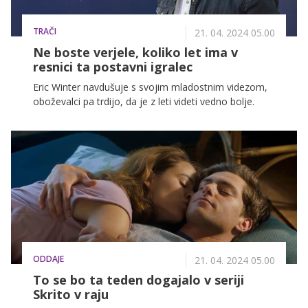
TRAČI
21. 04. 2024 05.00
Ne boste verjele, koliko let ima v
resnici ta postavni igralec
Eric Winter navdušuje s svojim mladostnim videzom,
oboževalci pa trdijo, da je z leti videti vedno bolje.
ODDAJE
21. 04. 2024 05.00
To se bo ta teden dogajalo v seriji
Skrito v raju