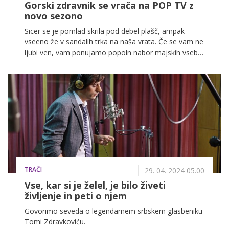
Gorski zdravnik se vrača na POP TV z
novo sezono
Sicer se je pomlad skrila pod debel plašč, ampak
vseeno že v sandalih trka na naša vrata. Če se vam ne
ljubi ven, vam ponujamo popoln nabor majskih vsebin
na naših programih. Lahko si jih ogledate tudi v
plašču. Puhastem ali kopalnem. Pomembno je samo,
da se imate fino!
TRAČI
29. 04. 2024 05.00
Vse, kar si je želel, je bilo živeti
življenje in peti o njem
Govorimo seveda o legendarnem srbskem glasbeniku
Tomi Zdravkoviću.