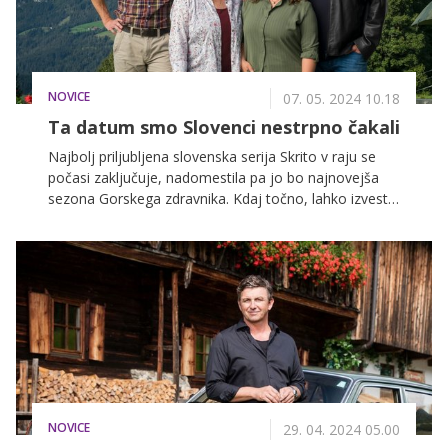
NOVICE
07. 05. 2024 10.18
Ta datum smo Slovenci nestrpno čakali
Najbolj priljubljena slovenska serija Skrito v raju se
počasi zaključuje, nadomestila pa jo bo najnovejša
sezona Gorskega zdravnika. Kdaj točno, lahko izveste
v nadaljevanju.
NOVICE
29. 04. 2024 05.00