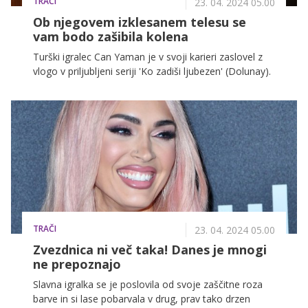
TRAČI
23. 04. 2024 05.00
Ob njegovem izklesanem telesu se
vam bodo zašibila kolena
Turški igralec Can Yaman je v svoji karieri zaslovel z
vlogo v priljubljeni seriji 'Ko zadiši ljubezen' (Dolunay).
TRAČI
23. 04. 2024 05.00
Zvezdnica ni več taka! Danes je mnogi
ne prepoznajo
Slavna igralka se je poslovila od svoje zaščitne roza
barve in si lase pobarvala v drug, prav tako drzen