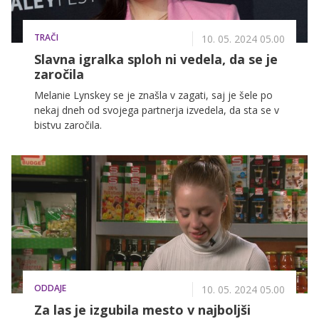
TRAČI
10. 05. 2024 05.00
Slavna igralka sploh ni vedela, da se je
zaročila
Melanie Lynskey se je znašla v zagati, saj je šele po
nekaj dneh od svojega partnerja izvedela, da sta se v
bistvu zaročila.
ODDAJE
10. 05. 2024 05.00
Za las je izgubila mesto v najboljši