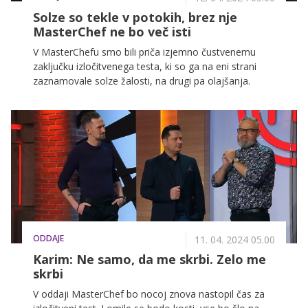
Solze so tekle v potokih, brez nje
MasterChef ne bo več isti
V MasterChefu smo bili priča izjemno čustvenemu
zaključku izločitvenega testa, ki so ga na eni strani
zaznamovale solze žalosti, na drugi pa olajšanja.
ODDAJE
11. 04. 2024 05.00
Karim: Ne samo, da me skrbi. Zelo me
skrbi
V oddaji MasterChef bo nocoj znova nastopil čas za