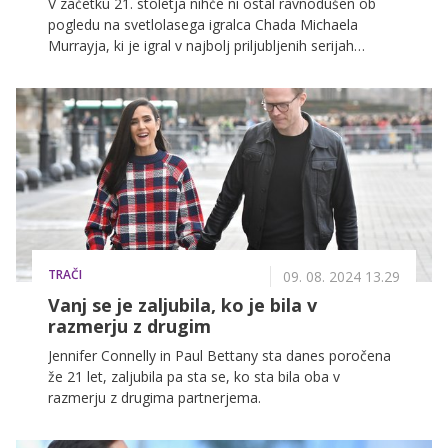
V začetku 21. stoletja nihče ni ostal ravnodušen ob
pogledu na svetlolasega igralca Chada Michaela
Murrayja, ki je igral v najbolj priljubljenih serijah
tistega časa, in čeprav so mu napovedovali velik
uspeh, se te napovedi na žalost niso uresničile.
TRAČI
09. 08. 2024 13.29
Vanj se je zaljubila, ko je bila v
razmerju z drugim
Jennifer Connelly in Paul Bettany sta danes poročena
že 21 let, zaljubila pa sta se, ko sta bila oba v
razmerju z drugima partnerjema.