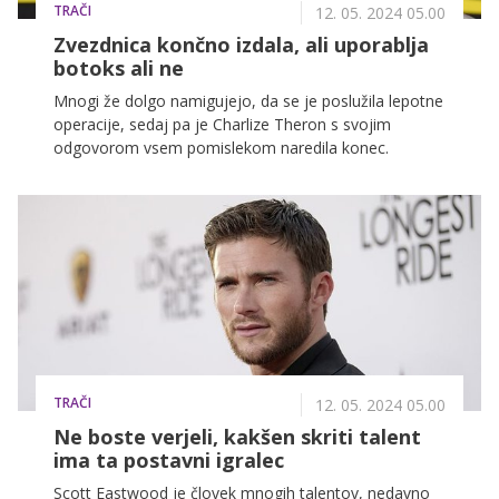
TRAČI
12. 05. 2024 05.00
Zvezdnica končno izdala, ali uporablja
botoks ali ne
Mnogi že dolgo namigujejo, da se je poslužila lepotne
operacije, sedaj pa je Charlize Theron s svojim
odgovorom vsem pomislekom naredila konec.
TRAČI
12. 05. 2024 05.00
Ne boste verjeli, kakšen skriti talent
ima ta postavni igralec
Scott Eastwood je človek mnogih talentov, nedavno