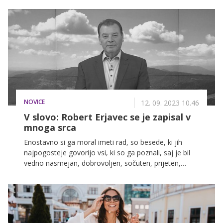
pozabimo na to, kaj smo si v resnici želeli. Ne gre
samo za sklepanje kompromisov, usklajevanje naših
predstav, razbijanje idealov, ampak za to, da smo
pripravljeni narediti vse oziroma skoraj vse, da bi
ohranili odnos, ki samo z drobtinicami hrani naše
upanje, da prihajajo boljši časi. Obstajajo namreč tudi
določene meje, ki bi jih morali postaviti, saj gre za
naše dostojanstvo, ki ga niti v imenu ljubezni ne bi
smeli žrtvovati.
NOVICE
12. 09. 2023 10.46
V slovo: Robert Erjavec se je zapisal v
mnoga srca
Enostavno si ga moral imeti rad, so besede, ki jih
najpogosteje govorijo vsi, ki so ga poznali, saj je bil
vedno nasmejan, dobrovoljen, sočuten, prijeten,
zabaven in do vsakega prijazen. Naš dolgoletni
sodelavec Robert Erjavec se je tako zapisal v mnoga
srca in ne bomo ga pozabili, kljub temu da nas je za
vedno in povsem nepričakovano zapustil.