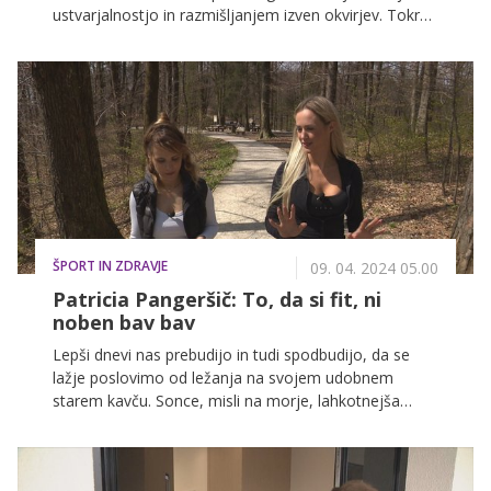
ustvarjalnostjo in razmišljanjem izven okvirjev. Tokrat
je obiskal tudi Slovenijo in med drugim povedal, da bi
slovenskim frizerjem svetoval, naj se bolj zabavajo in
naj bodo strastni. Prav tako pa verjame, da je uspeh
življenjsko potovanje.
ŠPORT IN ZDRAVJE
09. 04. 2024 05.00
Patricia Pangeršič: To, da si fit, ni
noben bav bav
Lepši dnevi nas prebudijo in tudi spodbudijo, da se
lažje poslovimo od ležanja na svojem udobnem
starem kavču. Sonce, misli na morje, lahkotnejša
oblačila in prihajajoča sezona kopalk, vse to, pa nas
lahko spodbudi, da začnemo malo bolj razmišljati o
raznoraznih dietah, hujšanju in "mučenju" svojega