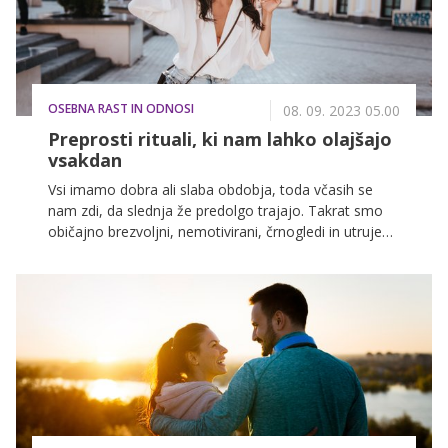
OSEBNA RAST IN ODNOSI
08. 09. 2023 05.00
Preprosti rituali, ki nam lahko olajšajo
vsakdan
Vsi imamo dobra ali slaba obdobja, toda včasih se
nam zdi, da slednja že predolgo trajajo. Takrat smo
običajno brezvoljni, nemotivirani, črnogledi in utrujeni,
sočasno pa se nam vse zdi (pre)težko. Nekaj časa si
lahko govorimo tolažilne besede v smislu, saj bo
bolje, a še bolje bi bilo, če bi kar sami zavihali rokave
in se končno premaknili od besed k dejanjem. Torej,
kako lahko izboljšamo svoje počutje in si olajšamo
vsakdan? Več o tem si lahko preberete v nadaljevanju.