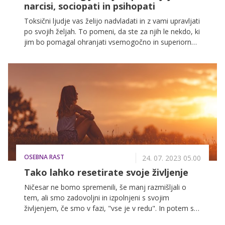
narcisi, sociopati in psihopati
Toksični ljudje vas želijo nadvladati in z vami upravljati
po svojih željah. To pomeni, da ste za njih le nekdo, ki
jim bo pomagal ohranjati vsemogočno in superiorno
podobo, ki jo imajo o sebi. Večkrat se zatekajo k
neprimernim oblikam vedenja in vzpostavljajo
škodljive odnose, pri katerih na koncu izkoristijo,
ponižajo in prizadenejo vse, ki so jim blizu oziroma
preblizu. Navadno vas izberejo v najbolj ranljivem
obdobju, v njihovo past padete neopazno, a hitro. In v
trenutku, ko vstopijo v vaše življenje, postanete tudi
njihova žrtev.
OSEBNA RAST
24. 07. 2023 05.00
Tako lahko resetirate svoje življenje
Ničesar ne bomo spremenili, še manj razmišljali o
tem, ali smo zadovoljni in izpolnjeni s svojim
življenjem, če smo v fazi, "vse je v redu". In potem se
nepričakovano zgodi nekaj, kar nas lahko povsem