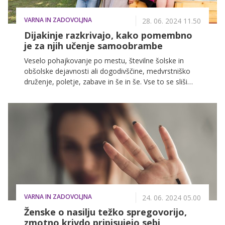
VARNA IN ZADOVOLJNA
28. 06. 2024 11.50
Dijakinje razkrivajo, kako pomembno
je za njih učenje samoobrambe
Veselo pohajkovanje po mestu, številne šolske in
obšolske dejavnosti ali dogodivščine, medvrstniško
druženje, poletje, zabave in še in še. Vse to se sliši
lepo, a dejstvo je, da se veliko deklet ne počuti zares
sproščeno in varno. Brezskrbna leta so tako pod
vprašajem, saj se je v našo družbo vsilil strah, zaradi
katerega moramo prehitro odrasti in se odpovedati
svoji naivni otroški duši. In prav zato je še kako
dobrodošlo, da ne obtičimo v vlogi žrtve, ampak da
naredimo nekaj zase, za svoj občutek varnosti in
morebitno preventivo. O tem smo se pogovarjali tudi
z dijakinjami, ki so se pod vodstvom svoje učiteljice
za telovadbo odločile za učenje samoobrambe.
VARNA IN ZADOVOLJNA
24. 06. 2024 05.00
Ženske o nasilju težko spregovorijo,
zmotno krivdo pripisujejo sebi