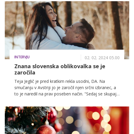
kako pomembno, da imamo ob sebi ljudi, ki bodo
ostali v našem življenju, ne samo takrat, ko blestimo,
ampak tudi, takrat ko pademo. In čeprav se sliši
preprosto, mogoče je nekoč bilo, se zdi, da je danes
težko najti vrednega partnerja, s katerim bomo imeli
vez, ki se ne bo pretrgala znova in znova, kot da bi se
nenehno bojevali z mlini na veter, večen boj, v
katerem pravzaprav ne moremo zmagati.
INTERVJU
02. 02. 2024 05.00
Znana slovenska oblikovalka se je
zaročila
Teja Jeglič je pred kratkim rekla usodni, DA. Na
smučanju v Avstriji jo je zaročil njen srčni izbranec, a
to je naredil na prav poseben način. "Sedaj se skupaj
smejiva ob spominih na ta dogodek in kako smešno
je bilo," nam je zaupala uspešna modna oblikovalka,
ki ne more več skrivati svoje sreče. Več o tem in
njenih modnih navdihih, pa si lahko preberete v
nadaljevanju.