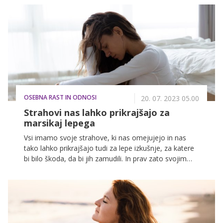
pretrese in zamaje naš svet, ki smo ga do zdaj
poznali. Takrat vemo, da moramo začeti znova,
sočasno pa se tudi zavedamo, da samo to ni dovolj,
če si želimo resnične spremembe in nočemo, da bi
nadaljevali s slabimi zgodbami.
OSEBNA RAST IN ODNOSI
20. 07. 2023 05.00
Strahovi nas lahko prikrajšajo za
marsikaj lepega
Vsi imamo svoje strahove, ki nas omejujejo in nas
tako lahko prikrajšajo tudi za lepe izkušnje, za katere
bi bilo škoda, da bi jih zamudili. In prav zato svojim
strahovom ne bi smeli dajati prevelike moči in jih še
dodatno krepiti s tem, da nič ne naredimo, ker se
bojimo sprememb. Slednje so lahko tudi pozitivne,
zato se jim ne bi smeli upirati, ampak je mogoče
prišel čas, da stopimo iz svoje cone udobja in
stopimo korak naprej.