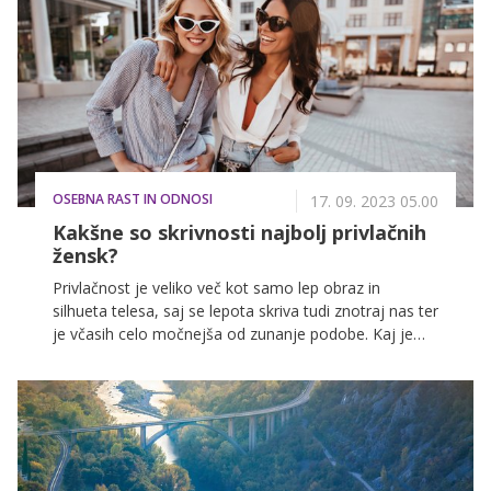
dali še eno priložnost. In zakaj je to slaba ideja? Več o
tem si lahko preberete v nadaljevanju.
OSEBNA RAST IN ODNOSI
17. 09. 2023 05.00
Kakšne so skrivnosti najbolj privlačnih
žensk?
Privlačnost je veliko več kot samo lep obraz in
silhueta telesa, saj se lepota skriva tudi znotraj nas ter
je včasih celo močnejša od zunanje podobe. Kaj je
torej tisto, kar nas dela neustavljivo privlačne in
karizmatične? Nekateri omenjajo x faktor, ki ga težko
natančno opredelimo, spet drugi poudarjajo telesno
kemijo, a tokrat izpostavljamo stvari, na katere lahko
vplivamo.