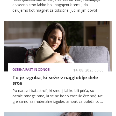
a vseeno smo lahko bolj nagnjeni k temu, da
delujemo kot magnet za toksične ljudi in jim dovolimo
vstopiti v svoje življenje ter si nato vztrajno
ponavljamo vprašanja: Zakaj? Zakaj ravno jaz? Kako
se mi je to lahko zgodilo? In kot to ni jasno nam,
večkrat tega ne razume niti okolica, ki samo še
dodatno obremeni našo samozavest s tihim ali
glasnim obsojanjem: Kako ne vidiš rdečih alarmov?
Zakaj si to delaš? Neumna odločitev. Tebi se to
neprestano dogaja. Moraš delati na sebi. In tako
naprej. Ampak preden lahko v praksi spremenimo
svoje odnose, moramo vedeti, zakaj sploh privlačimo
OSEBNA RAST IN ODNOSI
napačne ljudi.
14. 08. 2023 05.00
To je izguba, ki seže v najgloblje dele
srca
Po naravni katastrofi, ki smo ji lahko bili priča, so
ostale mnoge rane, ki se ne bodo zacelile čez noč. Ne
gre samo za materialne izgube, ampak za bolečino, s
katero se bomo prej ali slej morali soočiti tudi sami.
Potrebovali bomo ogromno notranje moči, da bomo