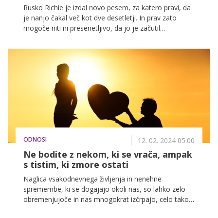
Rusko Richie je izdal novo pesem, za katero pravi, da
je nanjo čakal več kot dve desetletji. In prav zato
mogoče niti ni presenetljivo, da jo je začutil
najmočneje do sedaj, saj je vanjo zlil vsa svoja
čustva. K sodelovanju je povabil tudi našo znano
balerino, Ano Klašnja, ki je nastopila v videospotu. Ko
sem Ani poslal pesem, da jo sliši, mi je bilo najbolj
pomembno, da jo doživi. Poklicala me je in rekla,
absolutno sem za, ker pesem je adijo pamet dobra.
ODNOSI
12. 02. 2024 05.00
Ne bodite z nekom, ki se vrača, ampak
s tistim, ki zmore ostati
Naglica vsakodnevnega življenja in nenehne
spremembe, ki se dogajajo okoli nas, so lahko zelo
obremenjujoče in nas mnogokrat izčrpajo, celo tako
zelo, da bi najraje kak dan prespali. In prav zato je še