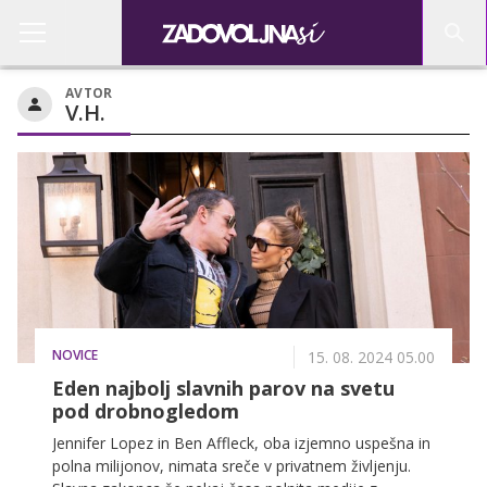
AVTOR
V.H.
NOVICE
15. 08. 2024 05.00
Eden najbolj slavnih parov na svetu
pod drobnogledom
Jennifer Lopez in Ben Affleck, oba izjemno uspešna in
polna milijonov, nimata sreče v privatnem življenju.