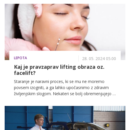
smo si zastavili zelo pomembna vprašanja: ali se
slovenska dekleta in ženske danes počutijo dovolj
varne? Si upajo same hoditi po mestu, stranskih
ulicah, parkih in neobremenjeno obleči krilo? Kako
varne so v šolskem okolju, v službah in celo v svojem
lastnem domu? In predvsem, kaj lahko dejansko tudi
sami naredimo za boljšo varnost in preventivo? Za
začetek lahko preverimo, kakšno je aktualno stanje v
Sloveniji in kaj o varnosti govori statistika.
LEPOTA
28. 05. 2024 05.00
Kaj je pravzaprav lifting obraza oz.
facelift?
Staranje je naravni proces, ki se mu ne moremo
povsem izogniti, a ga lahko upočasnimo z zdravim
življenjskim slogom. Nekateri se bolj obremenjujejo s
staranjem, drugi manj, a dejstvo je, da samopodoba
zagotovo vpliva na to, kako se vidimo v ogledalu. In
prav zato se je dobro najprej vprašati, ali res
potrebujemo estetske popravke za to, da bi se dobro
počutili v svoji koži? V kolikor je odgovor da, imamo