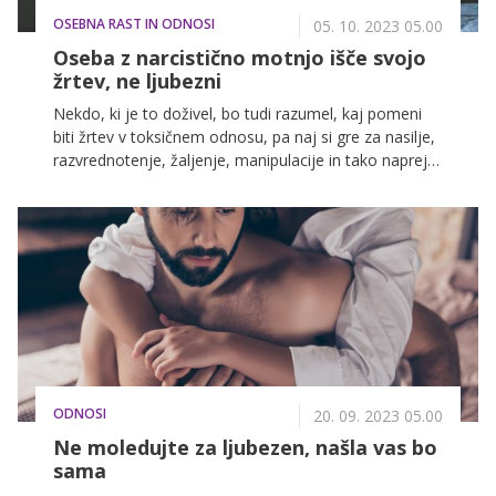
OSEBNA RAST IN ODNOSI
05. 10. 2023 05.00
Oseba z narcistično motnjo išče svojo
žrtev, ne ljubezni
Nekdo, ki je to doživel, bo tudi razumel, kaj pomeni
biti žrtev v toksičnem odnosu, pa naj si gre za nasilje,
razvrednotenje, žaljenje, manipulacije in tako naprej,
to je izkušnja, ki te prav gotovo za vedno spremeni. In
spremenila je že marsikoga, ki danes želi pomagati in
odpreti oči tistim, ki še ne vidijo ... Nevarnosti. Več o
tem pa v nadaljevanju.
ODNOSI
20. 09. 2023 05.00
Ne moledujte za ljubezen, našla vas bo
sama