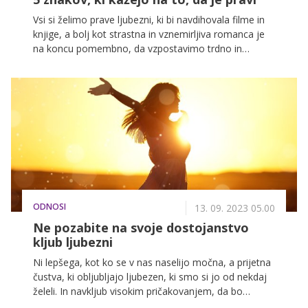
Vsi si želimo prave ljubezni, ki bi navdihovala filme in
knjige, a bolj kot strastna in vznemirljiva romanca je
na koncu pomembno, da vzpostavimo trdno in
dolgotrajno zvezo. S to osebo bomo namreč delili
svoje življenje, ne samo lepe plati, ampak tudi
raznorazne izzive, ki jih s partnerjem premagujemo
lažje ali težje. To pomeni, da smo skupaj lahko
močnejši ali pa nesrečni, če nimamo tistega pravega
ob sebi. In kateri znaki nakazujejo, da smo ga končno
našli? Več o tem si lahko preberete v nadaljevanju.
ODNOSI
13. 09. 2023 05.00
Ne pozabite na svoje dostojanstvo
kljub ljubezni
Ni lepšega, kot ko se v nas naselijo močna, a prijetna
čustva, ki obljubljajo ljubezen, ki smo si jo od nekdaj
želeli. In navkljub visokim pričakovanjem, da bo
dvojina lepša od ednine, lahko hitro, prehitro