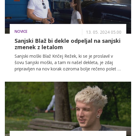
danes na voljo malo morje možnosti, med drugim
tudi estetske posege, kot je facelift.
NOVICE
13. 05. 2024 05.00
Sanjski Blaž bi dekle odpeljal na sanjski
zmenek z letalom
Sanjski moški Blaž Kričej Režek, ki se je proslavil v
šovu Sanjski moški, a tam ni našel dekleta, je zdaj
pripravljen na nov korak oziroma bolje rečeno polet v
svojem življenju. Poleg plovil na vodi želi obvladovati
tudi letalo, zato že pridno nabira kilometre v zraku.
"Slovenija je, ko jo poznaš s tal kot večina ljudi, že
tako lepa dežela. Imamo morje, imamo gore, dokaj
majhna je, ampak ko jo enkrat vidiš iz zraka, se pa
zaljubiš," pravi Blaž, ki je svojo idejo za zmenek
zaupal novinarki Anastasiji Jović. "Če bi sedaj midva
poletela, bi šla v Budimpešto na kosilo, potem
mogoče še v Gradec na dunajca, ker sem jaz vedno
lačen, do večera pa bi bila nazaj na Krku."