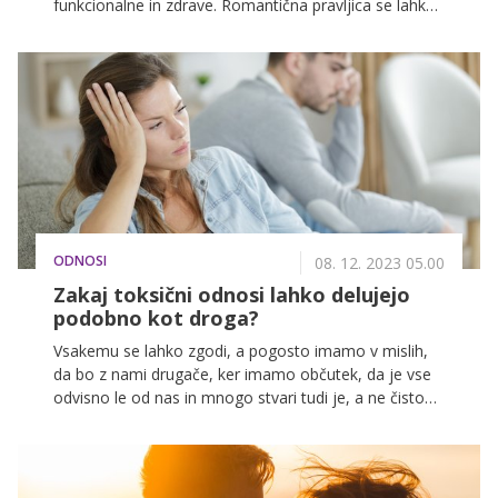
funkcionalne in zdrave. Romantična pravljica se lahko
zelo hitro konča, če smo se znašli v odnosu, kjer
druga stran skriva svojo pravo naravo tako pred
drugimi kot pred seboj. Ta oseba te na začetku
najprej omreži in ves proces upaš, da se bo ta
čudovita oseba nekoč vrnila nazaj. Vendar se ne.
Priznati si, da si v nasilnem odnosu, je zelo težko, ker
imaš to osebo rad in sram te je. Lažje nekako živiš v
laži, pravi Petra Strelec, ki je bila tudi sama žrtev
nasilja.
ODNOSI
08. 12. 2023 05.00
Zakaj toksični odnosi lahko delujejo
podobno kot droga?
Vsakemu se lahko zgodi, a pogosto imamo v mislih,
da bo z nami drugače, ker imamo občutek, da je vse
odvisno le od nas in mnogo stvari tudi je, a ne čisto
vse. Že res, da smo lahko glasni, da si sami kreiramo
svoje življenje, toda včasih nas lahko vodijo tudi
vzgibi, ki se jih sploh ne zavedamo in sežejo daleč
daleč nazaj, v naše zgodnje otroštvo, ko smo z