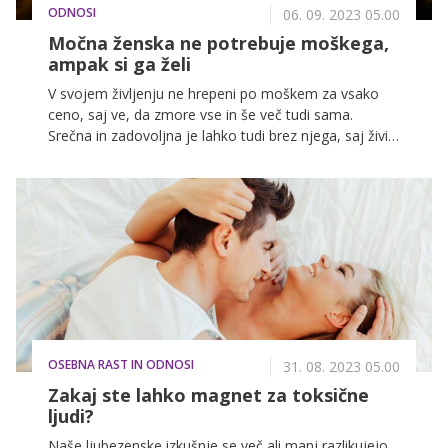
ODNOSI
06. 09. 2023 05.00
Močna ženska ne potrebuje moškega,
ampak si ga želi
V svojem življenju ne hrepeni po moškem za vsako
ceno, saj ve, da zmore vse in še več tudi sama.
Srečna in zadovoljna je lahko tudi brez njega, saj živi
polno življenje že tukaj in zdaj, za kar potrebuje samo
sebe. Ne išče, ampak si želi nekoga, ki ga bo lahko
ljubila takega, kot je, zato ga ne bo spreminjala, ker si
bo vzela samo to, kar si v resnici želi – pravega zase.
OSEBNA RAST IN ODNOSI
31. 08. 2023 05.00
Zakaj ste lahko magnet za toksične
ljudi?
Naše ljubezenske izkušnje se več ali manj razlikujejo,