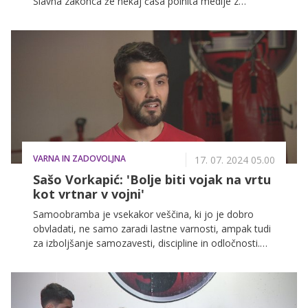
Slavna zakonca že nekaj časa polnita medije z
govoricami o prepirih, posredovanju prijateljev ali
bivših, s fotografijami kislih obrazov, z ignoriranjem
drug drugega, z razhodi, s skorajšnjo ločitvijo in
podobno. In to po tem, ko sta se po skoraj dvajsetih
letih znova našla in se tako rekoč čez noč poročila,
nikjer drugje kot v razvpitem Las Vegasu.
VARNA IN ZADOVOLJNA
17. 07. 2024 05.00
Sašo Vorkapić: 'Bolje biti vojak na vrtu
kot vrtnar v vojni'
Samoobramba je vsekakor veščina, ki jo je dobro
obvladati, ne samo zaradi lastne varnosti, ampak tudi
za izboljšanje samozavesti, discipline in odločnosti.
Najrazličnejše tehnike in prijemi prihajajo iz že
poznanih borilnih veščin, ki jih lahko kadar koli
uporabimo za učinkovito obrambo. Ob tej priložnosti
smo obiskali tudi klub borilnih veščin Scorpion gym v