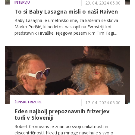
INTERVJU
29. 04. 2024 05.00
To si Baby Lasagna misli o naši Raiven
Baby Lasagna je umetniško ime, za katerim se skriva
Marko Purišić, ki bo letos nastopil na Evroviziji kot
predstavnik Hrvaške. Njegova pesem Rim Tim Tagi
Dim je bila tudi več tednov na prvem mestu stavnic za
letošnjo zmago. In kaj pravi o naši predstavnici
Raiven?
ŽENSKE FRIZURE
17. 04. 2024 05.00
Eden najbolj prepoznavnih frizerjev
tudi v Sloveniji
Robert Cromeans je znan po svoji unikatnosti in
ekscentričnosti, hkrati pa mnoge navdihuje s svojo