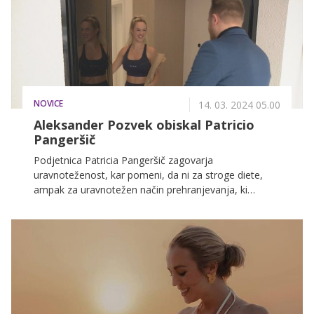
telesa. "Z vadbo ne kaznujemo sami sebe. Vadimo
zato, ker spoštujemo svoje telo," pravi osebna
trenerka Patricija Pangeršič. Več o tem, kako lahko
poskrbimo za fit telo in formo, pa v nadaljevanju.
NOVICE
14. 03. 2024 05.00
Aleksander Pozvek obiskal Patricio
Pangeršič
Podjetnica Patricia Pangeršič zagovarja
uravnoteženost, kar pomeni, da ni za stroge diete,
ampak za uravnotežen način prehranjevanja, ki
temelji na zdravi prehrani, a dopušča tudi manjše
pregrehe. Če ob tem še redno telovadimo, pa smo že
tako na dobri poti. In tudi sama je izbrala uspešno
pot, ko je svoj hobi spremenila v posel oziroma kar v
svoje poslanstvo. "V bistvu se nikoli nisem
obremenjevala s tem, kaj si bodo drugi mislili, če pač
začnem neki posel, zato ker sem ženska, in tudi
iskreno nikoli nisem dobila nekega tega občutka na