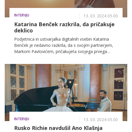
kakšnem sestanku ali kakor koli, da me kdo zaradi
tega gleda kot manjvredno."
INTERVJU
13. 03. 2024 05.00
Katarina Benček razkrila, da pričakuje
deklico
Podjetnica in ustvarjalka digitalnih vsebin Katarina
Benček je nedavno razkrila, da s svojim partnerjem,
Markom Pavlovićem, pričakujeta svojega prvega
otroka. In kot je sama zapisala, se v to pustolovščino
spuščata z veselimi in predvsem mešanimi občutki.
Kaj vse nam je še zaupala, si lahko preberete v
nadaljevanju.
INTERVJU
13. 03. 2024 05.00
Rusko Richie navdušil Ano Klašnja