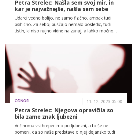
Petra Strelec: Našla sem svoj mir, in
kar je najvažnejše, našla sem sebe
Udarci vedno bolijo, ne samo fizično, ampak tudi
psihično. Za seboj puščajo nemalo posledic, tudi
tistih, ki niso nujno vidne na zunaj, a lahko močno
zaznamujejo naše življenje. To pa ne pomeni, da ne
moremo najti svojega notranjega miru in tudi nove
priložnosti za boljše ter lepše življenje. O tem smo se
pogovarjali tudi s Petro Strelec, ki je bila tudi sama
žrtev nasilja, a se ji je uspelo osvoboditi.
ODNOSI
11. 12. 2023 05.00
Petra Strelec: Njegova opravičila so
bila zame znak ljubezni
Večinoma vsi hrepenimo po ljubezni, a to še ne
pomeni, da so naše predstave o njej dejansko tudi