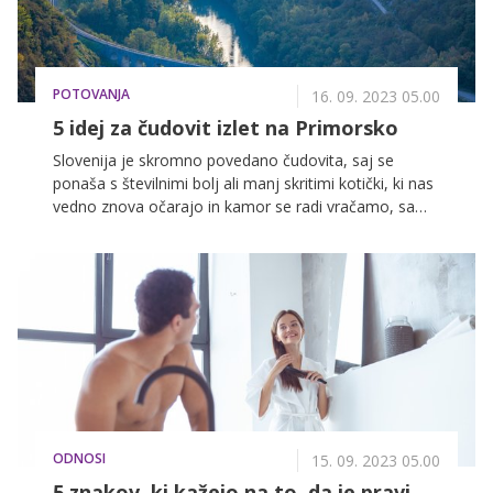
POTOVANJA
16. 09. 2023 05.00
5 idej za čudovit izlet na Primorsko
Slovenija je skromno povedano čudovita, saj se
ponaša s številnimi bolj ali manj skritimi kotički, ki nas
vedno znova očarajo in kamor se radi vračamo, sami
ali v družbi. Če se ne morete odločiti, kam bi se tokrat
odpravili, smo za vas pripravili nekaj zanimivih idej za
izlete na primorskem koncu. Vse, kar potrebujete, je
en prost dan, v katerem boste lahko spisali nova
doživetja in se sprostili od vsakodnevnih obveznosti.
ODNOSI
15. 09. 2023 05.00
5 znakov, ki kažejo na to, da je pravi