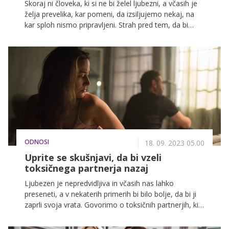
Skoraj ni človeka, ki si ne bi želel ljubezni, a včasih je
želja prevelika, kar pomeni, da izsiljujemo nekaj, na
kar sploh nismo pripravljeni. Strah pred tem, da bi
ostali sami, je nesmiseln, saj se nam to lahko zgodi
tudi, če smo bili prej v zvezi. Prav tako pa nas ne bo
odrešila neprijetnih in bolečih spominov, če jih želimo
samo na hitro pozdraviti z novo ljubeznijo. In prav
zato se nam ni treba obremenjevati, kdaj bo prišla v
naše življenje, saj običajno pride takrat, ko smo že
zadovoljni in je niti ne iščemo.
ODNOSI
18. 09. 2023 05.00
Uprite se skušnjavi, da bi vzeli
toksičnega partnerja nazaj
Ljubezen je nepredvidljiva in včasih nas lahko
preseneti, a v nekaterih primerih bi bilo bolje, da bi ji
zaprli svoja vrata. Govorimo o toksičnih partnerjih, ki
so za seboj pustili pravo razdejanje, a vseeno se
lahko znajdemo v situaciji, ko razmišljamo, ali bi jim