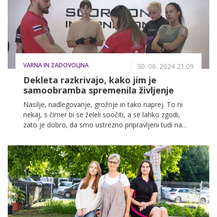
Novem mestu, kjer smo izvedeli še marsikaj
zanimivega, več o tem pa v nadaljevanju.
VARNA IN ZADOVOLJNA
30. 06. 2024 21.09
Dekleta razkrivajo, kako jim je
samoobramba spremenila življenje
Nasilje, nadlegovanje, grožnje in tako naprej. To ni
nekaj, s čimer bi se želeli soočiti, a se lahko zgodi,
zato je dobro, da smo ustrezno pripravljeni tudi na
nevarne situacije. In prav samoobramba je zagotovo
eden od boljših načinov, s katerim se lahko zaščitimo
in izboljšamo občutek varnosti v vsakdanjem življenju.
Gre za celostno izkušnjo, ki nas nauči, kako se braniti,
postavljati meje in ostati zbran in samozavesten, ko
je to najbolj potrebno.