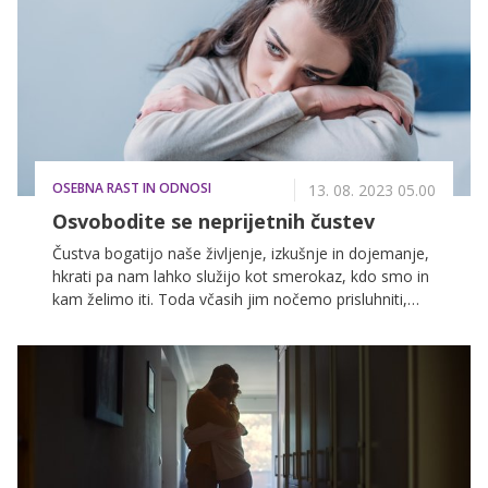
lahko začeli od začetka. "To je izguba, ki presega
materialno in seže v najgloblje dele srca. Srca, ki so
ostala brez doma, ne samo hiše. Ki izpod gor blata
rešujejo svoje spomine. Leta dela, odrekanj in sanj, ki
jih bo potrebno graditi znova," razlaga psihologinja
Sabina Majerič.
OSEBNA RAST IN ODNOSI
13. 08. 2023 05.00
Osvobodite se neprijetnih čustev
Čustva bogatijo naše življenje, izkušnje in dojemanje,
hkrati pa nam lahko služijo kot smerokaz, kdo smo in
kam želimo iti. Toda včasih jim nočemo prisluhniti,
ampak jih raje potlačimo, kar pomeni, da jih
zadržujemo v svojem telesu in se delamo, kot da ne
obstajajo. To nam na dolgi rok zagotovo ne koristi,
saj bo naše podstrešje prej ali slej polno, kar samo še
poglablja naše težave. Torej, zakaj je dobro, da se
naučimo sprejeti tudi neprijetna čustva, in kako se jih
lahko osvobodimo? Več o tem si lahko preberete v
nadaljevanju.