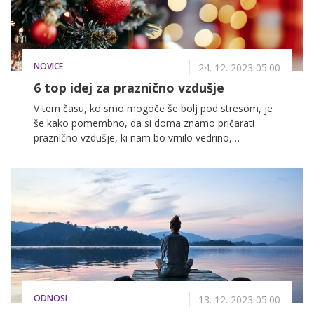
NOVICE
24. 12. 2023 05.00
6 top idej za praznično vzdušje
V tem času, ko smo mogoče še bolj pod stresom, je
še kako pomembno, da si doma znamo pričarati
praznično vzdušje, ki nam bo vrnilo vedrino,
optimizem in upanje, sočasno pa prebudilo najlepše
spomine na otroško veselje. Zakaj si ne bi letos
pričarali čudovitih trenutkov v zavetju lastnega doma
in poskrbeli za ustvarjanje novih, mogoče še lepših
trenutkov, ki jih zagotovo ne boste nikoli pozabili.
ODNOSI
13. 12. 2023 05.00