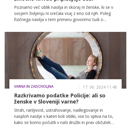
Poznamo več oblik nasilja in skoraj ni ženske, ki se v
svojem življenju ni srečala vsaj z eno od njih. Poleg
fizičnega nasilja v tem primeru govorimo tudi o
verbalnem in psihičnem nasilju, zaradi česar mnogo
žensk živi v nenehnem strahu, hkrati pa je ranjena tudi
njihova samopodoba. Takšne ženske izgubijo občutek
varnosti, kar lahko zelo oteži njihovo vsakdanje
delovanje, pravi Tjaša Hrovat iz Društva za nenasilno
komunikacijo.
VARNA IN ZADOVOLJNA
17. 06. 2024 11.48
Razkrivamo podatke Policije: ali so
ženske v Sloveniji varne?
Strah, ranljivost, ustrahovanje, nadlegovanje in
nasploh nasilje v kateri koli obliki, vse to vpliva na to,
kako se bomo počutili v naši družbi in prav občutek
varnosti ima pri tem ključno vlogo. Na podlagi tega