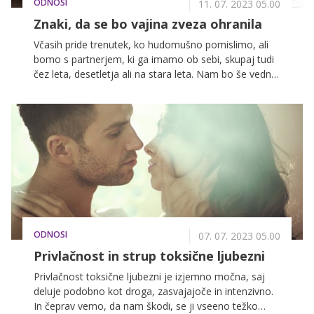
ODNOSI
zaradi katere se samo prestopamo na mestu in ne
11. 07. 2023 05.00
naredimo ničesar, da bi nam bilo boljše oziroma da bi
Znaki, da se bo vajina zveza ohranila
šli pogumno naprej.
Včasih pride trenutek, ko hudomušno pomislimo, ali
bomo s partnerjem, ki ga imamo ob sebi, skupaj tudi
čez leta, desetletja ali na stara leta. Nam bo še vedno
tako lepo, kot nam je sedaj, in ali bo naša ljubezen
zdržala vse viharje in prepreke. Tako radi verjamemo
v romantične pravljice, vsaj na začetku, ko nas
preplavljajo hormoni sreče in si lahko povsem
enostavno zamislimo, da se bomo tudi mi nekoč z
roko v roki sprehajali kot tisti starejši par, ki smo ga
slučajno opazili. In tudi, kako jim je to uspelo, da se še
vedno gledajo z nežnostjo in ljubeznijo, ki jo lahko
samo občudujemo, medtem ko v naglici hitimo po
opravkih.
ODNOSI
07. 07. 2023 05.00
Privlačnost in strup toksične ljubezni
Privlačnost toksične ljubezni je izjemno močna, saj
deluje podobno kot droga, zasvajajoče in intenzivno.
In čeprav vemo, da nam škodi, se ji vseeno težko