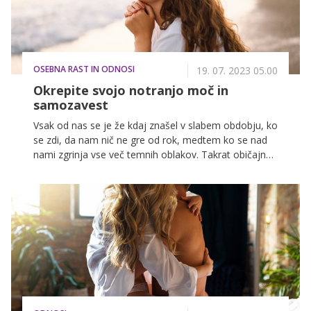
OSEBNA RAST IN ODNOSI
19. 07. 2023 05.00
Okrepite svojo notranjo moč in
samozavest
Vsak od nas se je že kdaj znašel v slabem obdobju, ko
se zdi, da nam nič ne gre od rok, medtem ko se nad
nami zgrinja vse več temnih oblakov. Takrat običajno
spoznamo še pomen Murphyjevega zakona, ko nam
preprosto gre vse narobe, pa naj si bo to na
kariernem, ljubezenskem ali katerem koli drugem
področju. Za piko na i nam lahko poči še guma na
avtomobilu ali ne najdemo svoje denarnice, ko
stojimo v vrsti na blagajni, in tako naprej. A včasih je
dovolj že ena stvar, da nas spravi s tira, da začnemo
dvomiti vase, v svoje odločitve in se oklepamo
škodljive mantre, da nismo dovolj dobri in da nam ne
bo nikoli uspelo. In prav to je tista največja ovira,