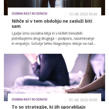
OSEBNA RAST IN ODNOSI
12. 08. 2023 05.00
Nihče si v tem obdobju ne zasluži biti
sam
Ljudje smo socialna bitja in v težkih trenutkih
potrebujemo drug drugega – podporo, razumevanje
in empatijo. Sočutje lahko blagodejno deluje na naše
čustvene rane, še posebej takrat, ko spoznamo, da v
svoji stiski nismo ostali sami in da obstajajo tudi dobri
ljudje, ki so nam pripravljeni pomagati. In prav zato je
pomembno, da smo sočutni tako do sebe kot tudi do
drugih. O tem smo se pogovarjali tudi s psihologinjo,
ki pomaga ljudem v stiski, da znova najdejo svojo
notranjo moč.
OSEBNA RAST IN ODNOSI
05. 08. 2023 05.00
To so strategije, ki jih uporabljajo