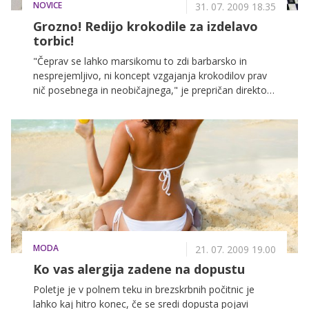
NOVICE
31. 07. 2009 18.35
Grozno! Redijo krokodile za izdelavo
torbic!
"Čeprav se lahko marsikomu to zdi barbarsko in
nesprejemljivo, ni koncept vzgajanja krokodilov prav
nič posebnega in neobičajnega," je prepričan direktor
modne hiše Hermès, kjer izdelujejo slovite Birkinke, ki
jih prodajajo tudi po 49 tisoč dolarjev.
MODA
21. 07. 2009 19.00
Ko vas alergija zadene na dopustu
Poletje je v polnem teku in brezskrbnih počitnic je
lahko kaj hitro konec, če se sredi dopusta pojavi