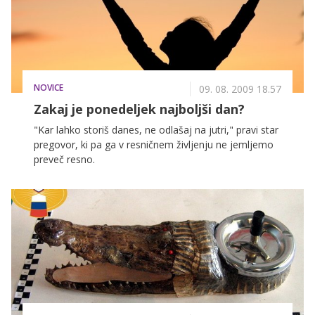
NOVICE
09. 08. 2009 18.57
Zakaj je ponedeljek najboljši dan?
"Kar lahko storiš danes, ne odlašaj na jutri," pravi star
pregovor, ki pa ga v resničnem življenju ne jemljemo
preveč resno.