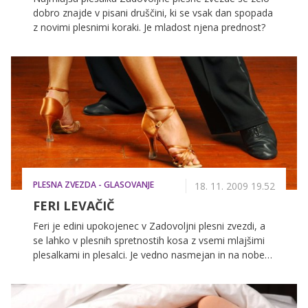
dobro znajde v pisani druščini, ki se vsak dan spopada
z novimi plesnimi koraki. Je mladost njena prednost?
PLESNA ZVEZDA - GLASOVANJE
18. 11. 2009 19.52
FERI LEVAČIČ
Feri je edini upokojenec v Zadovoljni plesni zvezdi, a
se lahko v plesnih spretnostih kosa z vsemi mlajšimi
plesalkami in plesalci. Je vedno nasmejan in na nobeni
plesni vaji ni manjkal.