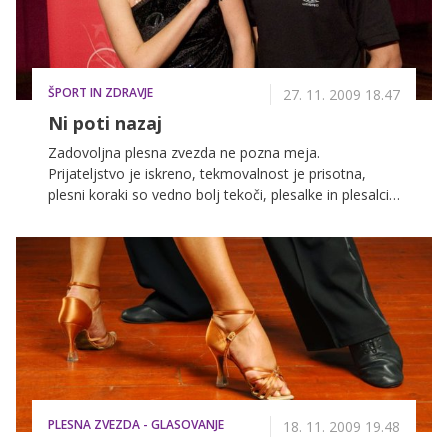
ŠPORT IN ZDRAVJE
27. 11. 2009 18.47
Ni poti nazaj
Zadovoljna plesna zvezda ne pozna meja.
Prijateljstvo je iskreno, tekmovalnost je prisotna,
plesni koraki so vedno bolj tekoči, plesalke in plesalci
so polni pričakovanj. Dogaja se, res se dogaja.
PLESNA ZVEZDA - GLASOVANJE
18. 11. 2009 19.48