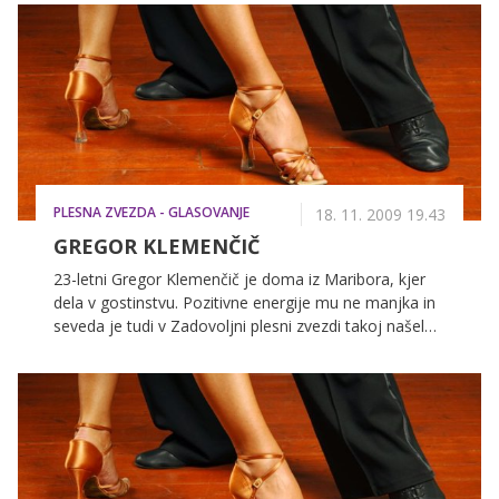
vedno zmanjka časa.
PLESNA ZVEZDA - GLASOVANJE
18. 11. 2009 19.43
GREGOR KLEMENČIČ
23-letni Gregor Klemenčič je doma iz Maribora, kjer
dela v gostinstvu. Pozitivne energije mu ne manjka in
seveda je tudi v Zadovoljni plesni zvezdi takoj našel
nove prijatelje.