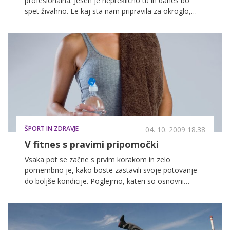
profesionalna. Jesen je nepreklicno tu in danes bo
spet živahno. Le kaj sta nam pripravila za okroglo,
deseto uro vadbe?
ŠPORT IN ZDRAVJE
04. 10. 2009 18.38
V fitnes s pravimi pripomočki
Vsaka pot se začne s prvim korakom in zelo
pomembno je, kako boste zastavili svoje potovanje
do boljše kondicije. Poglejmo, kateri so osnovni
pripomočki, ki jih potrebujete za vadbo.