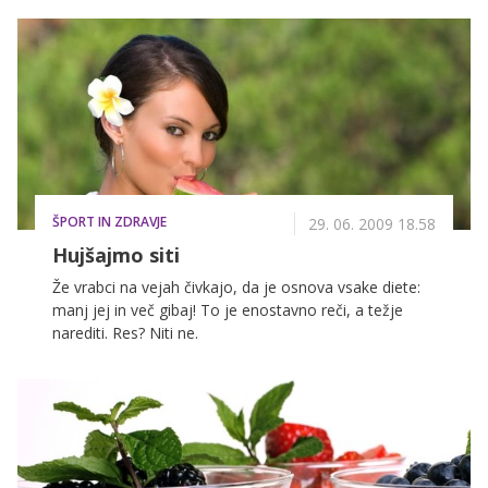
predhodnica Anamarija Avbelj. Dobili sta se kar na
kavi.
ŠPORT IN ZDRAVJE
29. 06. 2009 18.58
Hujšajmo siti
Že vrabci na vejah čivkajo, da je osnova vsake diete:
manj jej in več gibaj! To je enostavno reči, a težje
narediti. Res? Niti ne.