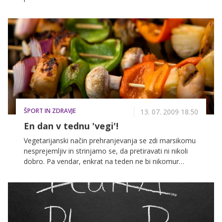
hollywoodski zvezdniki nimajo bleščečega nasmeha
od nekdaj. Ne verjamete?
ŠPORT IN ZDRAVJE
13. 07. 2009 18.50
En dan v tednu 'vegi'!
Vegetarijanski način prehranjevanja se zdi marsikomu
nesprejemljiv in strinjamo se, da pretiravati ni nikoli
dobro. Pa vendar, enkrat na teden ne bi nikomur
škodilo. Ravno nasprotno.