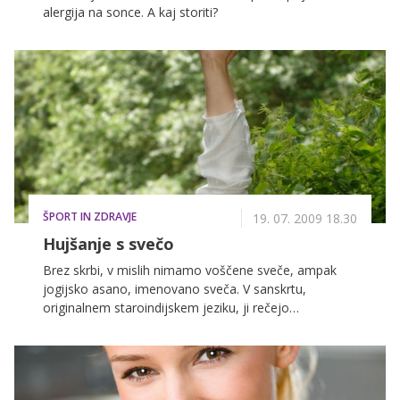
alergija na sonce. A kaj storiti?
ŠPORT IN ZDRAVJE
19. 07. 2009 18.30
Hujšanje s svečo
Brez skrbi, v mislih nimamo voščene sveče, ampak
jogijsko asano, imenovano sveča. V sanskrtu,
originalnem staroindijskem jeziku, ji rečejo
sarvangasana, kar pomeni 'vaja za celo telo'.