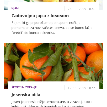
NJAM...
23. 11. 2009 18.40
Zadovoljna jajca z lososom
Zajtrk, ki ga priporočamo po naporni noči, je
pomemben za nov začetek dneva, da se bomo lažje
"prebili" do konca delovnika.
ŠPORT IN ZDRAVJE
12. 11. 2009 18.55
Jesenska idila
Jesen je prinesla nižje temperature, a v zavetju tople
kuhinje si lahko vsak trenutek pričarate prijetno