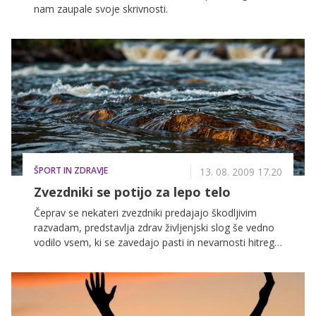
nam zaupale svoje skrivnosti.
ŠPORT IN ZDRAVJE
13. 08. 2009 17.20
Zvezdniki se potijo za lepo telo
Čeprav se nekateri zvezdniki predajajo škodljivim
razvadam, predstavlja zdrav življenjski slog še vedno
vodilo vsem, ki se zavedajo pasti in nevarnosti hitrega
načina življenja.