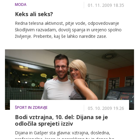
MODA
01. 11. 2009 18.35
Keks ali seks?
Redna telesna aktivnost, pitje vode, odpovedovanje
škodljivim razvadam, dovolj spanja in urejeno spolno
življenje. Preberite, kaj še lahko naredite zase.
ŠPORT IN ZDRAVJE
05. 10. 2009 19.26
Bodi vztrajna, 10. del: Dijana se je
odločila sprejeti izziv
Dijana in Gašper sta glavna: vztrajna, dosledna,