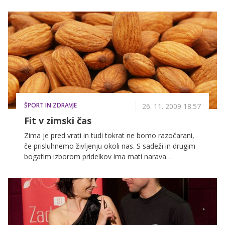
družino.
ŠPORT IN ZDRAVJE
26. 11. 2009 18.57
Fit v zimski čas
Zima je pred vrati in tudi tokrat ne bomo razočarani,
če prisluhnemo življenju okoli nas. S sadeži in drugim
bogatim izborom pridelkov ima mati narava
pripravljene vse odgovore na naša vprašanja.