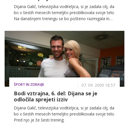
Dijana Galič, televizijska voditeljica, si je zadala cilj, da
bo v šestih mesecih temeljito preoblikovala svoje telo.
Na današnjem treningu se bo pošteno razmigala in
predihala.
ŠPORT IN ZDRAVJE
07. 09. 2009 18.57
Bodi vztrajna, 6. del: Dijana se je
odločila sprejeti izziv
Dijana Galič, televizijska voditeljica, si je zadala cilj, da
bo v šestih mesecih temeljito preoblikovala svoje telo.
Pred njo je že šesti trening.