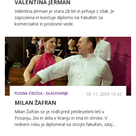
VALENTINA JERMAN
Valentina Jerman je stara 28 let in prihaja z Izlak. Je
zaposlena in končuje diplomo na Fakulteti za
komercialne in poslovne vede.
PLESNA ZVEZDA - GLASOVANJE
18. 11. 2009 19.42
MILAN ŽAFRAN
Milan Žafran se je rodil pred petdesetimi leti v
Posavju, živi in dela v Kranju in ima tri otroke. V
rednem roku je diplomiral na strojni fakulteti, zdaj
končuje še študij managementa a mu za diplomo