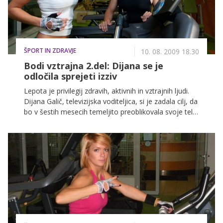
ŠPORT IN ZDRAVJE
10. 08. 2009 18.30
Bodi vztrajna 2.del: Dijana se je
odločila sprejeti izziv
Lepota je privilegij zdravih, aktivnih in vztrajnih ljudi.
Dijana Galič, televizijska voditeljica, si je zadala cilj, da
bo v šestih mesecih temeljito preoblikovala svoje telo.
Pred njo je nov izziv.