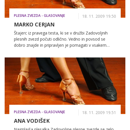
PLESNA ZVEZDA - GLASOVANJE
18. 11. 2009 19.50
MARKO CERJAN
Štajerc iz pravega testa, ki se v družbi Zadovoljnih
plesnih zvezd počuti odlično. Vedno in povsod se
dobro znajde in pripravljen je pomagati v vsakem
trenutku. Nagrada se mu zdi mamljiva, kaj pa meni o
samem tekmovanju?
PLESNA ZVEZDA - GLASOVANJE
18. 11. 2009 19.51
ANA VODIŠEK
Najmlajša plesalka Zadovoljne plesne zvezde se zelo