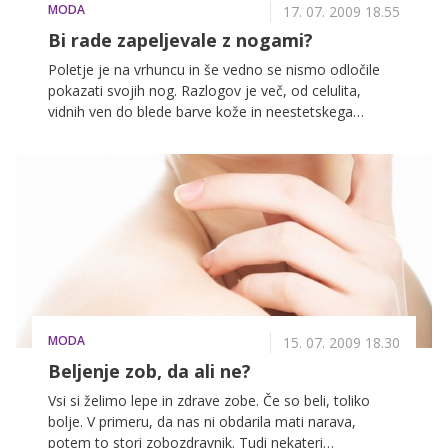
MODA
17. 07. 2009 18.55
Bi rade zapeljevale z nogami?
Poletje je na vrhuncu in še vedno se nismo odločile
pokazati svojih nog. Razlogov je več, od celulita,
vidnih ven do blede barve kože in neestetskega
maščevja. Pa obstaja rešitev? Zagotovo!
MODA
15. 07. 2009 18.30
Beljenje zob, da ali ne?
Vsi si želimo lepe in zdrave zobe. Če so beli, toliko
bolje. V primeru, da nas ni obdarila mati narava,
potem to stori zobozdravnik. Tudi nekateri