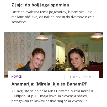
Z jajci do boljšega spomina
Diete so hvaležna tema pogovorov, ki nam vzbujajo
mešane občutke, od naklonjenosti do dvomov in celo
sovraštva.
NOVICE
01. 07. 2009 19.00
Anamarija: 'Mirela, kje so Bahami?!'
23. avgusta se bo naša Miss Universe Mirela Korać iz
Ljubljane, ki je 10. maja osvojila slovenski naslov,
potegovala za laskavi naslov "najlepša v vesolju".
Napotke, kako se spoprijeti z nalogo, ji je dala njena