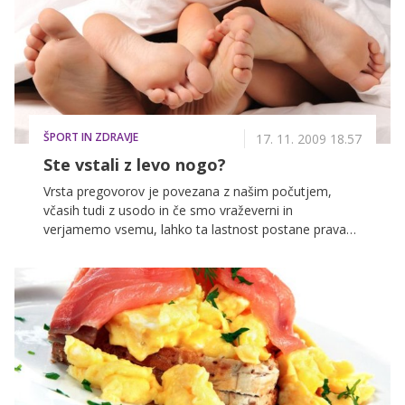
ŠPORT IN ZDRAVJE
17. 11. 2009 18.57
Ste vstali z levo nogo?
Vrsta pregovorov je povezana z našim počutjem,
včasih tudi z usodo in če smo vraževerni in
verjamemo vsemu, lahko ta lastnost postane prava
nočna mora. Poglejmo, kaj lahko storimo, da bo naše
življenje bolj enostavno in da bomo v njem še bolj
uživali.