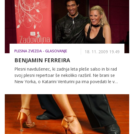
PLESNA ZVEZDA - GLASOVANJE
18. 11. 2009 19.49
BENJAMIN FERREIRA
Plesni navdušenec, ki zadnja leta pleše salso in bi rad
svoj plesni repertoar še nekoliko razširil. Ne brani se
New Yorka, o Katarini Venturini pa ima povedati le vse
najboljše.