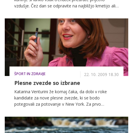
vzdušje. Čez dan se odpravite na najbližjo kmetijo ali
na tržnico, večer pa preživite ob okusni večerji in dobri
družbi v domačem okolju.
ŠPORT IN ZDRAVJE
22. 10. 2009 18.30
Plesne zvezde so izbrane
Katarina Venturini že komaj čaka, da dobi v roke
kandidate za nove plesne zvezde, ki se bodo
potegovali za potovanje v New York. Za prvo
preizkušnjo je že pripravila koreografijo, kjer bo treba
pokazati tudi veliko domišljije.