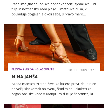
Rada ima glasbo, obišče dober koncert, gledališče ji ni
tuje in neznansko rada pleše. Umetniška duša, ki
obvladuje dogajanje okoli sebe, s pravo mero
občutka za sočloveka.
PLESNA ZVEZDA - GLASOVANJE
18. 11. 2009 19.53
NINA JANŠA
Mlada mamica triletne Žive, za katero pravi, da je njen
največji sladkorček na svetu, študira na Fakulteti za
organizacijske vede v Kranju. Po duši je športnica, ki
zna uživati vsak trenutek v življenju.