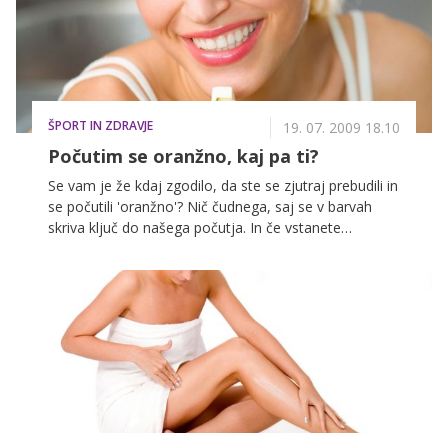
ŠPORT IN ZDRAVJE
19. 07. 2009 18.10
Počutim se oranžno, kaj pa ti?
Se vam je že kdaj zgodilo, da ste se zjutraj prebudili in
se počutili 'oranžno'? Nič čudnega, saj se v barvah
skriva ključ do našega počutja. In če vstanete
'oranžne' volje, se vam obeta lep in uspešen dan.