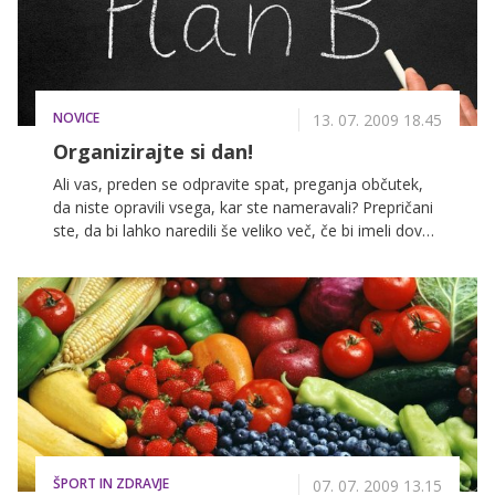
NOVICE
13. 07. 2009 18.45
Organizirajte si dan!
Ali vas, preden se odpravite spat, preganja občutek,
da niste opravili vsega, kar ste nameravali? Prepričani
ste, da bi lahko naredili še veliko več, če bi imeli dovolj
časa. Morda pa si lahko pomagate s preprostim
načrtom, ki ga pripravite dan prej. Vas zanima, kako?
ŠPORT IN ZDRAVJE
07. 07. 2009 13.15