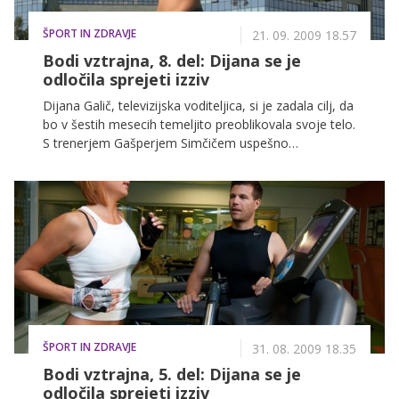
ŠPORT IN ZDRAVJE
21. 09. 2009 18.57
Bodi vztrajna, 8. del: Dijana se je
odločila sprejeti izziv
Dijana Galič, televizijska voditeljica, si je zadala cilj, da
bo v šestih mesecih temeljito preoblikovala svoje telo.
S trenerjem Gašperjem Simčičem uspešno
premagujeta ovire, drugo za drugo.
ŠPORT IN ZDRAVJE
31. 08. 2009 18.35
Bodi vztrajna, 5. del: Dijana se je
odločila sprejeti izziv