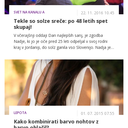
SVET NA KANALU A
22. 11. 2016 10.45
Tekle so solze sreče: po 48 letih spet
skupaj!
V včerajšnji oddaji Dan najlepših sanj, je zgodba
Nadje, ki jo je oče pred 25 leti odpeljal v svoj rodni
kraj v Jordaniji, do solz ganila vso Slovenijo. Nadja je
namreč po skoraj 30 letih končno spet lahko objela
svojo mamo in sestro, njihova zgodba o ponovnem
srečanju dolgo izgubljenih družinskih članov, pa ni
osamljen primer. Joan Courchene Wehrmeyer je svojo
izgubljeno hčerko v svoj objem spet stisnila po kar 48
letih.
LEPOTA
01. 07. 2015 07.55
Kako kombinirati barvo nohtov z
barvo oblačil?