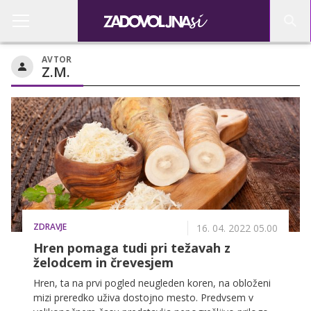
AVTOR
Z.M.
ZDRAVJE
16. 04. 2022 05.00
Hren pomaga tudi pri težavah z
želodcem in črevesjem
Hren, ta na prvi pogled neugleden koren, na obloženi
mizi preredko uživa dostojno mesto. Predvsem v