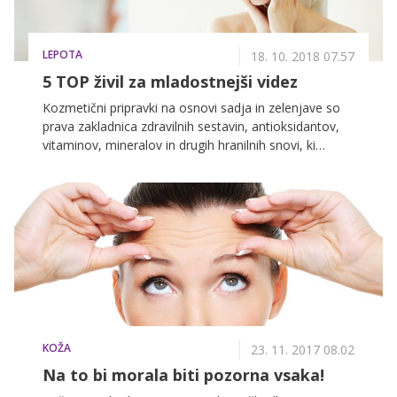
LEPOTA
18. 10. 2018 07.57
5 TOP živil za mladostnejši videz
Kozmetični pripravki na osnovi sadja in zelenjave so
prava zakladnica zdravilnih sestavin, antioksidantov,
vitaminov, mineralov in drugih hranilnih snovi, ki
negujejo kožo, lase in nohte ter vas ščitijo pred
nevarnimi UV žarki, vremenskimi dejavniki in drugimi
negativnimi učinki, ki smo jim izpostavljeni na vsakem
koraku. Katerim vrstam sadja in zelenjave pa bi morali
namenjati posebno pozornost?
KOŽA
23. 11. 2017 08.02
Na to bi morala biti pozorna vsaka!