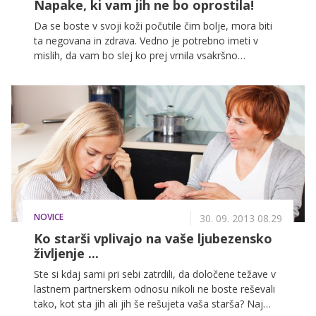
Napake, ki vam jih ne bo oprostila!
Da se boste v svoji koži počutile čim bolje, mora biti
ta negovana in zdrava. Vedno je potrebno imeti v
mislih, da vam bo slej ko prej vrnila vsakršno
zanemarjanje, bolečine in druge spodrsljaje, ki ji jih
boste povzročili. Prav zaradi tega si vzemite dovolj
časa za vsakodnevno nego in nikar ne uporabljajte
starih ličil.
NOVICE
30. 09. 2013 08.29
Ko starši vplivajo na vaše ljubezensko
življenje ...
Ste si kdaj sami pri sebi zatrdili, da določene težave v
lastnem partnerskem odnosu nikoli ne boste reševali
tako, kot sta jih ali jih še rešujeta vaša starša? Naj