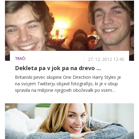
zakaj se toliko zvezdnic in zvezdnikov vse leto skriva
za temnimi sončnimi očali …
TRAČI
27. 12. 2012 12.40
Dekleta pa v jok pa na drevo ...
Britanski pevec skupine One Direction Harry Styles je
na svojem Twitterju objavil fotografijo, ki je v obup
spravila na milijone njegovih oboževalk po vsem
svetu. Priljubljeni zvezdnik praznike preživlja na
smučanju, kjer pa se mu je pripetila nesreča. Poglejte
fotografije!