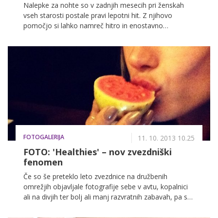
Nalepke za nohte so v zadnjih mesecih pri ženskah
francosko poljubim in potem nisem za akcijo. Pač
vseh starosti postale pravi lepotni hit. Z njihovo
nisem. Po napornem dnevu si tako zelo želim miru,
pomočjo si lahko namreč hitro in enostavno
filma ali knjige in tople odeje. Seks? "Ne hvala, ljubi ..."
pričaramo čudovite nohte. Čeprav naj načeloma ne bi
Sem zato hudobna? Hvala za čas in morebiten
imele težav z lepljenjem oziroma pritrjevanjem teh
odgovor. Naj povem še, da ste odličen, humoren,
nalepk na nohte, lahko nepravilen nanos privede do
hudo seksi pripovedovalec in uživam v branju vsega,
precej slabih rezultatov. Da se to ne bi zgodilo, smo
kar napišete. Lep pozdrav! Frigidna
za vas pripravili nekaj pravil pravilnega nanosa
estetskih nalepkic.
FOTOGALERIJA
11. 10. 2013 10.25
FOTO: 'Healthies' – nov zvezdniški
fenomen
Če so še preteklo leto zvezdnice na družbenih
omrežjih objavljale fotografije sebe v avtu, kopalnici
ali na divjih ter bolj ali manj razvratnih zabavah, pa se
je trend v zadnjih mesecih očitno obrnil v popolnoma
drugo smer. Miranda Kerr, Bar Rafaeli, Gisele