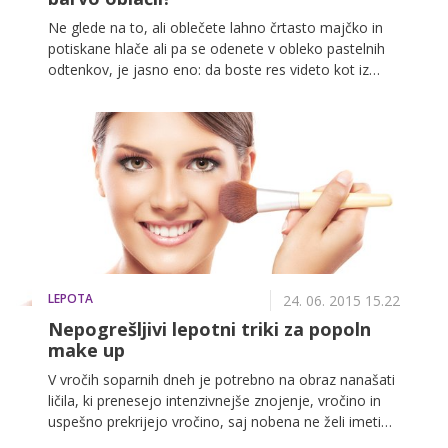
Ne glede na to, ali oblečete lahno črtasto majčko in
potiskane hlače ali pa se odenete v obleko pastelnih
odtenkov, je jasno eno: da boste res videto kot iz
škatlice, je potrebno vsakemu 'outfitu' prilagoditi tudi
barvo nohtov na rokah in nogah. Možnosti in
kombinacij je skoraj toliko, kolikor je oblačil, barva
laka pa naj bi bila načeloma v največji meri odvisna od
sloga in barv oblačil ter dodatkov.
LEPOTA
24. 06. 2015 15.22
Nepogrešljivi lepotni triki za popoln
make up
V vročih soparnih dneh je potrebno na obraz nanašati
ličila, ki prenesejo intenzivnejše znojenje, vročino in
uspešno prekrijejo vročino, saj nobena ne želi imeti
lisastih madežev od pudra, razmazane maskare in