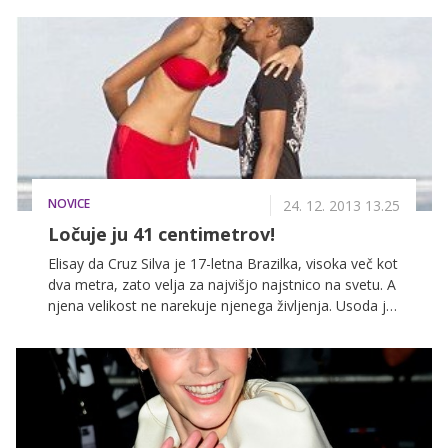
v brezno, iz katerega ne najde izhoda.
NOVICE
24. 12. 2013 13.25
Ločuje ju 41 centimetrov!
Elisay da Cruz Silva je 17-letna Brazilka, visoka več kot
dva metra, zato velja za najvišjo najstnico na svetu. A
njena velikost ne narekuje njenega življenja. Usoda jo
je namreč združila z 22-letnim Francinaldom da Silva
Carvalhom, ki v višino meri le 165 centimetrov. A
njune ljubezni to ne ovira. Preberite ganljivo
ljubezensko zgodbo.