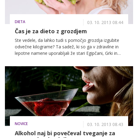
DIETA
03. 10. 2013 08.44
Čas je za dieto z grozdjem
Ste vedele, da lahko tudi s pomočjo grozdja izgubite
odvečne kilograme? Ta sadež, ki so ga v zdravilne in
lepotne namene uporabljali že stari Egipčani, Grki in
Rimljani, je po mnenju svetovno priznanih
nutricionistov lahko odlično sredstvo za učinkovito in
hitro izgubljanje kilogramov. Osnovno pravilo te
šestdnevne diete je, da prvi dan uživate izključno
grozdje, in sicer v porcijah po 200 gramov na vsake
dve do tri ure.
NOVICE
03. 10. 2013 08.43
Alkohol naj bi povečeval tveganje za