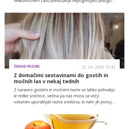
velikonočnem času predstavlja nepogrešljivo prilogo
mesnim jedem in narezkom, zaradi svoje naravne
zdravilnosti pa vam priporočamo, da si z njim
postrežete tudi v neprazničnih mesecih.
ŽENSKE FRIZURE
22. 04. 2020 15.42
Z domačimi sestavinami do gostih in
močnih las v nekaj tednih
Z naravno gostimi in močnimi lasmi se lahko pohvalijo
le redke srečnice, večina pa nas mora za večji
volumen uporabljati razna sredstva, ki nam jih ponuja
lepotna industrija. A zvezdniški volumen lahko z nekaj
triki ustvarite tudi same. Potrebujete le pravilne
pripomočke in nekaj vaje, uporabiti pa velja nekaj
naravnih sestavin, ki so jih uporabljale že naše babice.