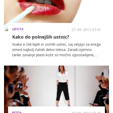
LEPOTA
27. 09. 2013 07.41
Kako do polnejših ustnic?
Vsaka si želi lepih in sočnih ustnic, saj veljajo za enega
izmed najbolj čutnih delov telesa. Zaradi izjemno
tanke zunanje plasti kože so močno izpostavljene,
zato zahtevajo še temeljitejšo nego. Številne si želijo
tudi večjih oziroma polnejših ustnic, a zakaj bi se v
želji po večjih ustnicah mučili in zapravljali denar za
drage vsadke ter preparate, ki lahko dražijo ali
poškodujejo vaše ustnice, ko pa lahko vse enostavno
uredite s šminko?
MODA