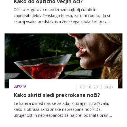
Kako do optično večjih oči?
Oči so zagotovo eden izmed najbolj čutnih in
zapeljivih delov ženskega telesa, zato ni čudno, da si
skoraj vsaka predstavnica ženskega spola želi prav
nanje usmeriti pozornost javnosti. Pri tem vam lahko
najbolj pomaga predirljiv in globok pogled, pri čemer
naj bi bile oči videti kar se da velike. No, ker pa vsaki
mati narava ni podarila tako opaznega čutila za vid, si
lahko do optično večjih oči pomagate s premišljenim
nanosom ličil. Ob tem je dobro vedeti, da so najbolj
'seksi' še vedno 'mačje oči', a jih nikar ne oblikujte s
preveč temnimi niansami senčil, saj so te znane po
svojem optičnem manjšanju ter oženju. Kako torej
optimalno naličiti obraz, če želimo poudariti oči?
LEPOTA
07. 10. 2013 08.27
Kako skriti sledi prekrokane noči?
Le katera izmed nas se že kdaj zjutraj ni spraševala,
kako z obraza skriti znake neprespane noči? Da,
utrujenost in neprespanost se najprej poznata prav na
obrazu, zato je dobro vedeti, kako z nekaj triki