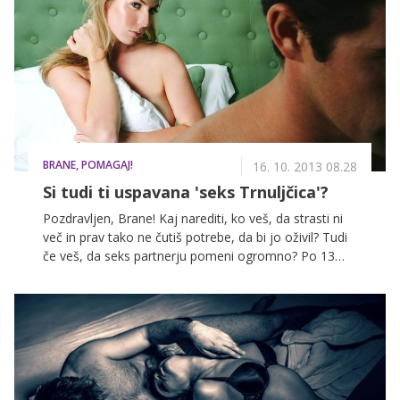
tako. Če boste rjavolaske svoje lase preveč
zanemarile, se bo to še kako poznalo, saj se bodo
začeli močno cepiti in bodo izgubili sijaj. V
nadaljevanju vam zato ponujamo 5 odličnih nasvetov
za nego rjavih las.
BRANE, POMAGAJ!
16. 10. 2013 08.28
Si tudi ti uspavana 'seks Trnuljčica'?
Pozdravljen, Brane! Kaj narediti, ko veš, da strasti ni
več in prav tako ne čutiš potrebe, da bi jo oživil? Tudi
če veš, da seks partnerju pomeni ogromno? Po 13
letih partnerstva - sprva divjega, nato prijetno
umirjenega, kmalu rutinskega in zdaj le še
dolgočasnega spolnega življenja - sem sama s tako
ureditvijo popolnoma zadovoljna. Partner pa ni.
Priznam, da se ne trudim dosti, vendar nimam
motivacije in želje, da bi na tem področju (še) kaj
dosti naredila. Vse ostalo med nama 'štima' - sva