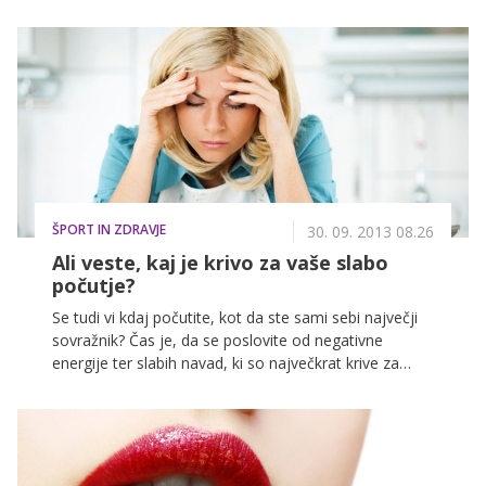
vam kar takoj pokvarimo načrte: tudi če tega ne
želimo, nam določeni vzorci v odnosu med staršema
tako močno zlezejo pod kožo, da jih ponavljamo tudi
v lastni družini, čeprav se tega sploh ne zavedamo. Ne
verjamete? Naj vam ponudimo le nekaj primerov …
ŠPORT IN ZDRAVJE
30. 09. 2013 08.26
Ali veste, kaj je krivo za vaše slabo
počutje?
Se tudi vi kdaj počutite, kot da ste sami sebi največji
sovražnik? Čas je, da se poslovite od negativne
energije ter slabih navad, ki so največkrat krive za
slabo voljo in kronični stres. A preden se uspešno
spopadete s težavami, jih je potrebno poznati, zato
vam v nadaljevanju predstavljamo nekaj situacij, iz
katerih se običajno rodita stres ter slaba volja.