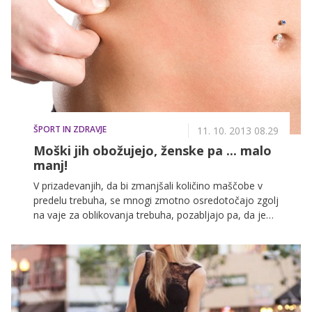
Bundchen in Heidi Klum so le nekatere predstavnice
sveta znanih in bogatih, ki so v zadnjih tednih na
svojih profilih Twitter in Instagram objavile fotografije,
na katerih telovadijo, se zdravo prehranjujejo ali
razkazujejo svoje mišičasto telo. Postale so torej
prave 'Healthies'.
ŠPORT IN ZDRAVJE
11. 10. 2013 08.29
Moški jih obožujejo, ženske pa ... malo
manj!
V prizadevanjih, da bi zmanjšali količino maščobe v
predelu trebuha, se mnogi zmotno osredotočajo zgolj
na vaje za oblikovanja trebuha, pozabljajo pa, da je
za popoln videz treba učvrstiti tudi bočni del trebušnih
mišic, za kar pa ne potrebujete nobenih posebnih
naprav ali vadb. Dovolj bodo že tri vaje, s pomočjo
katerih boste ob striktnem programu vadbe v le nekaj
tednih oblikovali idealne 'ljubezenske ročke'.