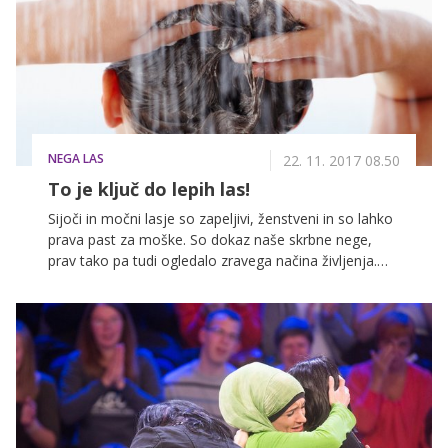
vaše telo pa med spanjem pridno kuri odvečne
maščobe. Ampak, a je to dovolj?
NEGA LAS
22. 11. 2017 08.50
To je ključ do lepih las!
Sijoči in močni lasje so zapeljivi, ženstveni in so lahko
prava past za moške. So dokaz naše skrbne nege,
prav tako pa tudi ogledalo zravega načina življenja.
Gladka in sijoča struktura las torej ni odvisna zgolj od
genov, veliko vlogo igrajo tudi redna nega, pravilna
prehrana, uporaba kakovostnih sredstev ter pazljivosti
pri oblikovanju, zato vam v nadaljevanju ponujamo
nekaj informacij, ki vam utegnejo pri negi priti še kako
prav.