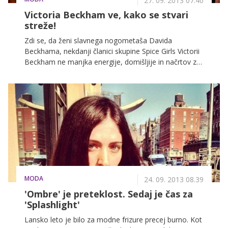
27. 09. 2013 07.40
Victoria Beckham ve, kako se stvari
streže!
Zdi se, da ženi slavnega nogometaša Davida
Beckhama, nekdanji članici skupine Spice Girls Victorii
Beckham ne manjka energije, domišljije in načrtov za
prihodnost, saj naj bi trenutno imela odprtih kar več
'front': postala naj bi stilistka filmskih junakov iz
romana 'Petdeset odtenkov sive', razmišlja pa tudi o
novih modnih stvaritvah in celo lastni kozmetični liniji.
Pretirano? Za dobro organizirano slavno mamico
štirih otrok očitno ne.
MODA
24. 09. 2013 08.39
'Ombre' je preteklost. Sedaj je čas za
'Splashlight'
Lansko leto je bilo za modne frizure precej burno. Kot