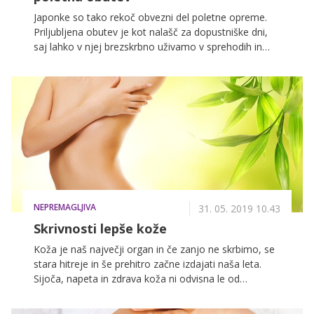
Japonke so tako rekoč obvezni del poletne opreme.
Priljubljena obutev je kot nalašč za dopustniške dni,
saj lahko v njej brezskrbno uživamo v sprehodih in
zabavi. Niti malo pa se ne zavedamo, da so ti natikači
za naše zdravje lahko celo nevarnejši kot visoke pete.
Tako vsaj trdijo strokovnjaki in zdravniki ter dodajajo,
da so japonke daleč od idealne poletne obutve.
NEPREMAGLJIVA
31. 05. 2019 10.43
Skrivnosti lepše kože
Koža je naš največji organ in če zanjo ne skrbimo, se
stara hitreje in še prehitro začne izdajati naša leta.
Sijoča, napeta in zdrava koža ni odvisna le od
kozmetike, ki jo uporabljamo za nego in čiščenje naše
povrhnjice, temveč tudi od pravilne prehrane. Moč