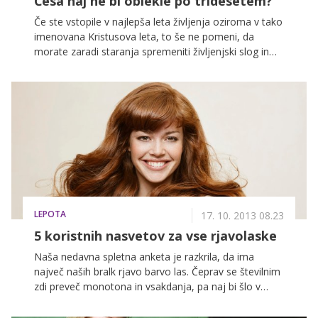
Česa naj ne bi oblekle po tridesetem?
Če ste vstopile v najlepša leta življenja oziroma v tako
imenovana Kristusova leta, to še ne pomeni, da
morate zaradi staranja spremeniti življenjski slog in
bioritem, še posebej zato, ker ni nobene potrebe, da
bi vam leta predstavljala oviro na življenjski poti.
Vendarle pa obstajajo stvari, ki bi jih bilo v tridesetih
letih morda dobro spremeniti. Ena izmed teh je prav
gotovo garderoba. Nekatera oblačila bi bilo morda
bolje prenehati nositi, pa ne zato, ker bi se spremenila
oblika vašega telesa, temveč predvsem zato, da
boste s svojim novim stilom izkazovale vašo zrelost in
resnost, kar je pomembno predvsem v delovnem
okolju.
LEPOTA
17. 10. 2013 08.23
5 koristnih nasvetov za vse rjavolaske
Naša nedavna spletna anketa je razkrila, da ima
največ naših bralk rjavo barvo las. Čeprav se številnim
zdi preveč monotona in vsakdanja, pa naj bi šlo v
resnici za odlično alternativo, saj naj bi bilo rjavo
barvo zelo enostavno vzdrževati. A temu ni ravno