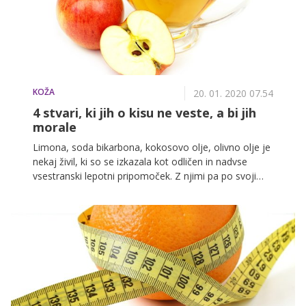
KOŽA
20. 01. 2020 07.54
4 stvari, ki jih o kisu ne veste, a bi jih
morale
Limona, soda bikarbona, kokosovo olje, olivno olje je
nekaj živil, ki so se izkazala kot odličen in nadvse
vsestranski lepotni pripomoček. Z njimi pa po svoji
učinkovitosti z lahkoto tekmuje tudi kis. Ta ni le
dodatek jedem, temveč tudi cenovno ugoden in
popolnoma naraven kozmetični izdelek. A le, če ga
uporabljamo na pravilen način, zato vam ponujamo
nekaj preprostih in učinkovitih nasvetov, kako lahko z
njegovo pomočjo obnovite od sonca poškodovano
kožo.