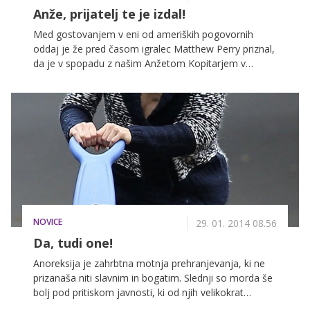
Anže, prijatelj te je izdal!
Med gostovanjem v eni od ameriških pogovornih
oddaj je že pred časom igralec Matthew Perry priznal,
da je v spopadu z našim Anžetom Kopitarjem v
namiznem tenisu z lahkoto zmagal. Menda zaradi 35
steklenic piva, ki naj bi jih pred tem popil naš Kopi ...
Preberite podrobnosti!
NOVICE
29. 01. 2014 08.56
Da, tudi one!
Anoreksija je zahrbtna motnja prehranjevanja, ki ne
prizanaša niti slavnim in bogatim. Slednji so morda še
bolj pod pritiskom javnosti, ki od njih velikokrat
pričakuje popolnost, zato marsikatera zvezdnica pade