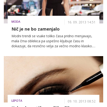
MODA
16. 09. 2013 14.51
Nič je ne bo zamenjalo
Modni trendi se vsake toliko časa pridno menjavajo,
mala črna oblekica pa uspešno kljubuje času in
dokazuje, da resnično velja za večno modno klasiko.
Prav to je razlog, zakaj modni svet ne more ignorirati
njene stalne prisotnosti v samem vrhu priljubljenosti
med oblačili. Odlično se namreč prilega vsem tipom
telesa, oblečemo pa jo lahko v vsakem letnem času.
LEPOTA
09. 10. 2013 08.52