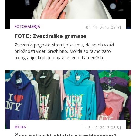
FOTOGALERIJA
04. 11. 2013 09.51
FOTO: Zvezdniške grimase
Zvezdniki pogosto stremijo k temu, da so ob vsaki
priložnosti videti brezhibno. Morda so ravno zato
fotografije, ki jih je objavil eden od ameriških
portalov, razjezile mnoge izmed njih. Na njih so
namreč priljubljeni igralci in pevci ujeti v trenutkih, ki ji
verjetno niso ravno najbolj v ponos. Poglejte!
MODA
18. 10. 2013 08.31