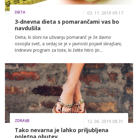
DIETA
03. 11. 2019 09.17
3-dnevna dieta s pomarančami vas bo
navdušila
Dieta, ki sloni na uživanju pomaranč je že davno
osvojila svet, a sedaj se je v javnosti pojavil skrajšani,
tridnevni program za tiste, ki želite hitro (in
kratkotrajno) izgubiti tudi do tri kilograme, da boste v
izbrani obleki na zabavi videti zares osupljivo.
Strokovnjaki ob tem svarijo, da s tovrstnim načinom
hujšanja ne gre pretiravati: tridnevne pomarančne
diete naj bi se lotili največ dvakrat na mesec oziroma
v razmaku najmanj dveh tednov.
ZDRAVJE
12. 06. 2019 08.31
Tako nevarna je lahko priljubljena
poletna obutev