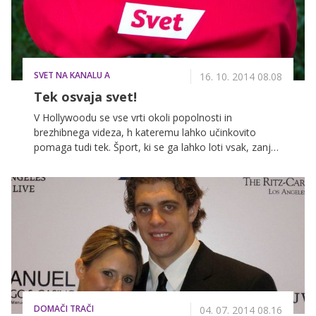
SVET NA KANALU A
16. 10. 2014 08.08
Tek osvaja svet!
V Hollywoodu se vse vrti okoli popolnosti in
brezhibnega videza, h kateremu lahko učinkovito
pomaga tudi tek. Šport, ki se ga lahko loti vsak, zanj
pa razen športnih copat ne potrebujemo nobenih
drugih pripomočkov, je obsedel tudi zvezdnike.
Nekateri so šli v svoji obsedenosti celo tako daleč, da
tečejo večkrat dnevno, teku pa se ne odpovejo niti na
dopustu. Med tekom tako uživajo v samoti, pozabijo
na obveznosti, obenem pa skrbijo, da njihovo telo sije
od popolne forme, kar jim zagotavlja zelence v
Hollywoodu.
DOMAČI TRAČI
04. 07. 2014 08.16