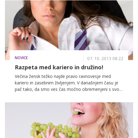
ponovno ustvariti kar se da naraven in svež videz –
sploh če morate v službo, na poslovni sestanek ali na
kosilo k mami. S pomočjo teh trikov boste kljub
neprespani noči videti kot rožice, polne življenje in
svežine.
NOVICE
07. 10. 2013 08.22
Razpeta med kariero in družino!
Večina žensk težko najde pravo ravnovesje med
kariero in zasebnim življenjem. V današnjem času je
pač tako, da smo ves čas močno obremenjeni s svojo
samopodobo in si želimo biti konkurenčni, zato se
moramo za dosego poslovnega uspeha močno
potruditi, zaradi česar pa večkrat trpi zasebno
življenje. A ni nujno, da je tako. V nadaljevanju vam
ponujamo nekaj nasvetov, kako vzpostaviti pravilno
ravnovesje med kariero in zasebnim življenjem.