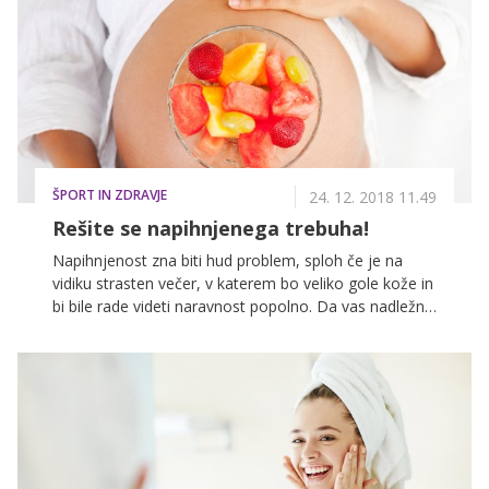
lepe kože se tako skriva v pravilnem izboru živil, ki so
bogata z vitamini, oljnimi kislinami in hranilnimi
sestavinami. Preverite, katera živila se morajo še
večkrat znajti na vašem krožniku.
ŠPORT IN ZDRAVJE
24. 12. 2018 11.49
Rešite se napihnjenega trebuha!
Napihnjenost zna biti hud problem, sploh če je na
vidiku strasten večer, v katerem bo veliko gole kože in
bi bile rade videti naravnost popolno. Da vas nadležni
trebuh ne bo spravljal v slabo voljo, je dobro vedeti,
katera živila je 'varno' uživati pred srečanjem oziroma
posebno priložnostjo, da boste lahko samozavestno
zablestele v vsej svoji lepoti.