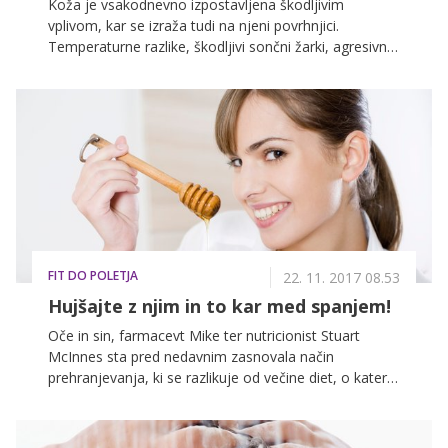
Koža je vsakodnevno izpostavljena škodljivim
vplivom, kar se izraža tudi na njeni povrhnjici.
Temperaturne razlike, škodljivi sončni žarki, agresivna
kozmetika, nepravilna prehrana, neprimerna nega,
poleg naštetega pa njeni občutljivosti ne prizanaša niti
čas. Z gubami se danes srečujejo tudi ženske, ki še
niso dopolnile 30 let, najbolj pogoste in vidne
nastajajo okoli oči, ustnic, na čelu, vratu in dekolteju.
Je rešitev zgolj obisk lepotne klinike ali si naraven
videz in gladko kožo lahko povrnemo tudi same s
pomočjo krem proti gubam? Odgovor je odvisen od
številnih dejavnikov.
FIT DO POLETJA
22. 11. 2017 08.53
Hujšajte z njim in to kar med spanjem!
Oče in sin, farmacevt Mike ter nutricionist Stuart
McInnes sta pred nedavnim zasnovala način
prehranjevanja, ki se razlikuje od večine diet, o katerih
lahko vsakodnevno beremo v časopisih in revijah.
Glavna značilnost hibernacijske diete je namreč ta, da
približno uro pred spanjem pojeste dve žlički medu,