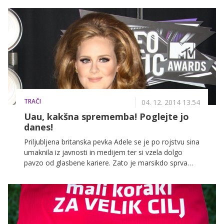
dveh ali treh brazd na vekah, ki kažejo na to, da je bilo
na tem mestu nekoč senčilo. A kako potem tudi v
pasji vročini zgledati kot iz škatlice? Nič lažjega …
TRAČI
04. 12. 2014 13.54
Uau, kakšna sprememba! Poglejte jo
danes!
Priljubljena britanska pevka Adele se je po rojstvu sina
umaknila iz javnosti in medijem ter si vzela dolgo
pavzo od glasbene kariere. Zato je marsikdo sprva
skoraj ni prepoznal, ko se je pred nekaj tedni po
dolgem času v javnosti pojavila vidno shujšana.