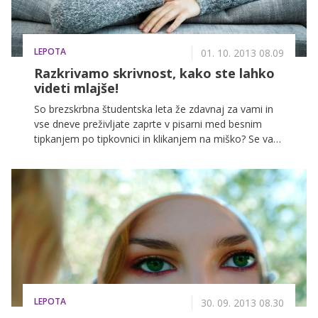
LEPOTA
01. 10. 2013 08.09
Razkrivamo skrivnost, kako ste lahko
videti mlajše!
So brezskrbna študentska leta že zdavnaj za vami in
vse dneve preživljate zaprte v pisarni med besnim
tipkanjem po tipkovnici in klikanjem na miško? Se vam
zdi, da gre zaradi tega življenje mimo vas, zapušča pa
vas tudi mladosten videz? Pri tem si lahko pomagate,
saj ste lahko s pomočjo drobnih lepotnih trikov v
vsakem obdobju življenja videti mladostno in sveže.
No, za pobeg iz primeža pisarne ali proizvodnje pa se
boste morale potruditi kar same.
LEPOTA
30. 09. 2013 08.30