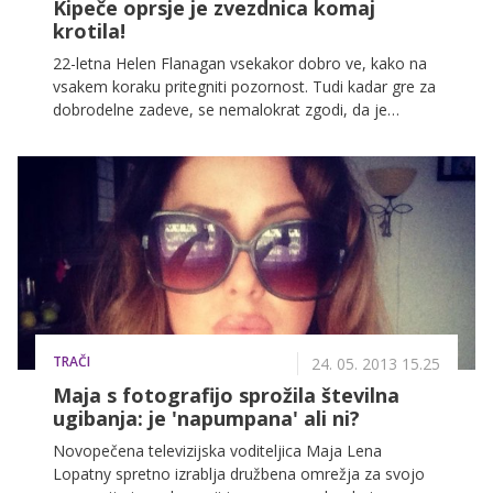
Kipeče oprsje je zvezdnica komaj
krotila!
22-letna Helen Flanagan vsekakor dobro ve, kako na
vsakem koraku pritegniti pozornost. Tudi kadar gre za
dobrodelne zadeve, se nemalokrat zgodi, da je
pozornost namesto na namen akcije preusmerjena
na njeno bujno oprsje, ki ga vsekakor ne skuša krotiti.
TRAČI
24. 05. 2013 15.25
Maja s fotografijo sprožila številna
ugibanja: je 'napumpana' ali ni?
Novopečena televizijska voditeljica Maja Lena
Lopatny spretno izrablja družbena omrežja za svojo