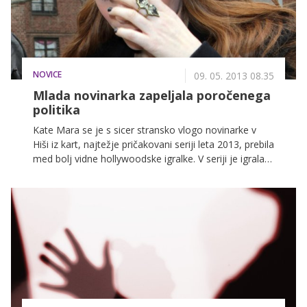
NOVICE
09. 05. 2013 08.35
Mlada novinarka zapeljala poročenega
politika
Kate Mara se je s sicer stransko vlogo novinarke v
Hiši iz kart, najtežje pričakovani seriji leta 2013, prebila
med bolj vidne hollywoodske igralke. V seriji je igrala
ob legendi Kevinu Spaceyju, kar je bila zanjo
pomembna izkušnja. Spacey v seriji igra
povzpetniškega politika, s katerim se lik Marove
zaplete. Igralka je nedavno razkrila, da je svojemu
slavnemu soigralcu, ki ima vlogo pokvarjenega
politika, med snemanjem golih scen nagajala, da bi ga
spravila v zadrego.