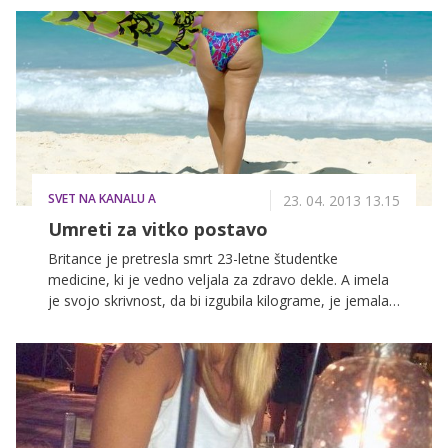
prevelikega trošenja državnega denarja, kraljeve
nezvestobe je tokrat na vrsti princesa Letizia, ki ji je
nož v hrbet zaril kar njen sorodnik s knjigo, ki razkriva
mnogo temačnih skrivnosti iz njene preteklosti. Med
drugim tudi to, da naj bi Letizia pred poroko s princem
Felipejem naredila splav.
SVET NA KANALU A
23. 04. 2013 13.15
Umreti za vitko postavo
Britance je pretresla smrt 23-letne študentke
medicine, ki je vedno veljala za zdravo dekle. A imela
je svojo skrivnost, da bi izgubila kilograme, je jemala
prepovedane tablete, s pomočjo katerih je mogoče
shujšati. A žal ne brez posledic. Trg prepovedanih
substanc za hujšanje cveti, saj je vedno dovolj
obupanih posameznic in posameznikov, ki v želji, da bi
imeli sanjsko postavo, pozabijo na to, kaj je varno, in
preko spleta kupujejo 'smrt'. A dejstvo ostaja, da je
edini ključ do uspeha zdrav življenjski slog.