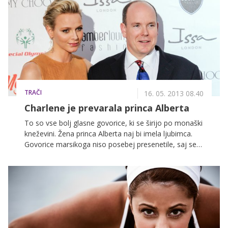
ali ni morda kakšnega kosa oblačila pozabila doma.
TRAČI
16. 05. 2013 08.40
Charlene je prevarala princa Alberta
To so vse bolj glasne govorice, ki se širijo po monaški
kneževini. Žena princa Alberta naj bi imela ljubimca.
Govorice marsikoga niso posebej presenetile, saj se
je že pred poroko pisalo, da je Charlene skušala
pobegniti. Kasneje se je sicer ugibalo, ali nekdanja
plavalka pričakuje prestolonaslednika, a nosečnosti ni
in ni. Zdaj se je pojavil ljubimec …