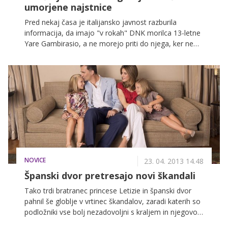
umorjene najstnice
Pred nekaj časa je italijansko javnost razburila
informacija, da imajo "v rokah" DNK morilca 13-letne
Yare Gambirasio, a ne morejo priti do njega, ker ne
vedo, kdo je. Sedaj so v javnost prišle fotografije
oblačil, ki jih je imela deklica na sebi na dan umora.
NOVICE
23. 04. 2013 14.48
Španski dvor pretresajo novi škandali
Tako trdi bratranec princese Letizie in španski dvor
pahnil še globlje v vrtinec škandalov, zaradi katerih so
podložniki vse bolj nezadovoljni s kraljem in njegovo
družino. Po očitkih glede zlorab položaja, korupcije,