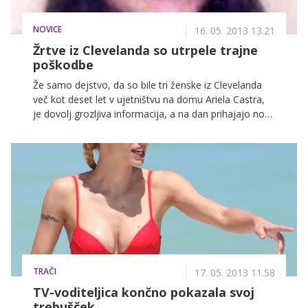
NOVICE
16. 05. 2013 13.21
Žrtve iz Clevelanda so utrpele trajne
poškodbe
Že samo dejstvo, da so bile tri ženske iz Clevelanda
več kot deset let v ujetništvu na domu Ariela Castra,
je dovolj grozljiva informacija, a na dan prihajajo nove
podrobnosti o tem, kako se je moški znašal nad
svojimi žrtvami. Poleg uradnih policijskih poročil pa
prihajajo na dan pričevanja neimenovanih virov, ki
opisujejo hude poškodbe treh žensk, ki jih bodo
zaznamovale za vse življenje.
TRAČI
17. 05. 2013 11.58
TV-voditeljica končno pokazala svoj
trebušček