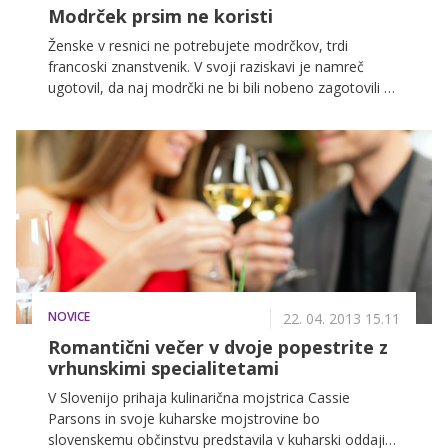
Modrček prsim ne koristi
Ženske v resnici ne potrebujete modrčkov, trdi
francoski znanstvenik. V svoji raziskavi je namreč
ugotovil, da naj modrčki ne bi bili nobeno zagotovili v
boju proti težnosti ter da bi lahko bili celo škodljivi za
zdravje žensk. Njegova študija zanika pozitivne učinke
nošenja modrčka, ravno nasprotno, prav nič naj ne bi
koristil ženski hrbtenici.
NOVICE
22. 04. 2013 15.11
Romantični večer v dvoje popestrite z
vrhunskimi specialitetami
V Slovenijo prihaja kulinarična mojstrica Cassie
Parsons in svoje kuharske mojstrovine bo
slovenskemu občinstvu predstavila v kuharski oddaji