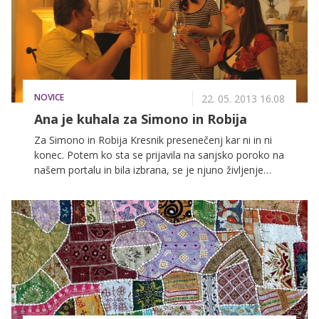
NOVICE
22. 05. 2013 16.08
Ana je kuhala za Simono in Robija
Za Simono in Robija Kresnik presenečenj kar ni in ni
konec. Potem ko sta se prijavila na sanjsko poroko na
našem portalu in bila izbrana, se je njuno življenje
začelo odvijati z veliko hitrostjo. V dveh mesecih pred
poroko sta ogromno doživela, med drugim sta se
udeležila snemanja oddaje Ana kuha, saj ju je v svojo
gostilnico povabila kuharica Ana, ki je zanju pripravila
nekaj slastnih jedi.