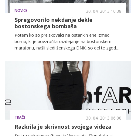
NOVICE
30. 04. 2013 10.38
Spregovorilo nekdanje dekle
bostonskega bombaša
Potem ko so preiskovalci na ostankih ene izmed
bomb, ki je povzročila razdejanje na bostonskem
maratonu, našli sledi ženskega DNK, so del te zgodbe
postale tudi ženske, vpletene v življenja dveh bratov,
ki sta poskrbela za tragedijo. Potem ko so preiskovalci
obiskali dom vdove Tamerlana Carnajeva, je za
medije spregovorilo njegovo nekdanje dekle.
TRAČI
30. 04. 2013 06.00
Razkrila je skrivnost svojega videza
Sestra pokojnega Giannija Versaceja, Donatella, si