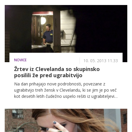
dekleta, ki je v enem tednu prejela več kot 20 tisoč
'lajkov'.
NOVICE
10. 05. 2013 11.33
Žrtev iz Clevelanda so skupinsko
posilili že pred ugrabitvijo
Na dan prihajajo nove podrobnosti, povezane z
ugrabitvijo treh žensk v Clevelandu, ki se jim je po več
kot desetih letih čudežno uspelo rešiti iz ugrabiteljevih
krempljev. Tako so ameriški mediji odkrili, da so
Michelle Knight dve leti pred ugrabitvijo skupinsko
posilili trije vrstniki, takrat je zanosila in rodila sinčka,
ki so ji ga odvzeli. Ni še okrevala po hudi travmi, ko je
v njeno življenje nasilno vstopil Ariel Castro.