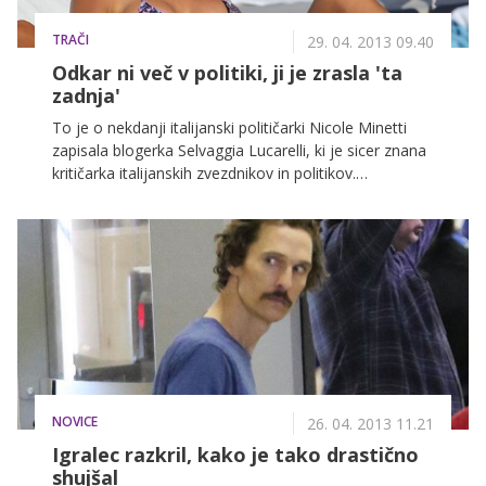
TRAČI
29. 04. 2013 09.40
Odkar ni več v politiki, ji je zrasla 'ta
zadnja'
To je o nekdanji italijanski političarki Nicole Minetti
zapisala blogerka Selvaggia Lucarelli, ki je sicer znana
kritičarka italijanskih zvezdnikov in politikov.
Minettijeva, ki se je sicer zaradi domnevnega
nagovarjanja k prostituciji znašla v sodnem procesu
proti Silviu Berlusconiju, se, odkar nima več politične
funkcije, ukvarja predvsem s pojavljanjem v javnosti
in menjanjem fantov.
NOVICE
26. 04. 2013 11.21
Igralec razkril, kako je tako drastično
shujšal