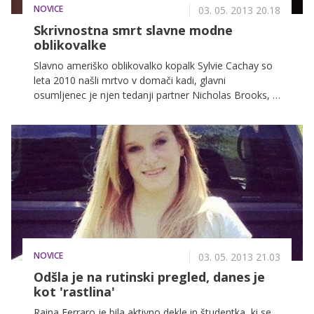
NOVICE
03. 05. 2013 20.18
Skrivnostna smrt slavne modne
oblikovalke
Slavno ameriško oblikovalko kopalk Sylvie Cachay so
leta 2010 našli mrtvo v domači kadi, glavni
osumljenec je njen tedanji partner Nicholas Brooks, ki
mu grozi dosmrtna ječa. A na sojenju se je zanj
pokazalo nekaj upanja, saj so patologi ugotovili, da je
žrtev morda umrla zaradi utopitve, ki je sledila
prevelikemu odmerku različnih zdravil.
NOVICE
03. 05. 2013 21.03
Odšla je na rutinski pregled, danes je
kot 'rastlina'
Raina Ferraro je bila aktivno dekle in študentka, ki se