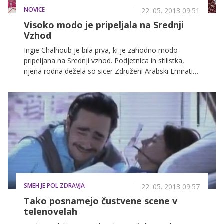
NOVICE
22. 05. 2013 09.51
Visoko modo je pripeljala na Srednji
Vzhod
Ingie Chalhoub je bila prva, ki je zahodno modo
pripeljana na Srednji vzhod. Podjetnica in stilistka,
njena rodna dežela so sicer Združeni Arabski Emirati,
velja za ambasadorko stila, pionirko na svojem
področju na Srednjem Vzhodu. Je pa tudi nadvse
prodorna podjetnica, ki je za svoje delo med drugim
prejela številne nagrade. Ko se je trdno uveljavila kot
podjetnica, se je odločila, da še sama kot oblikovalka
vstopi v svet mode.
SMEH JE POL ZDRAVJA
22. 05. 2013 09.57
Tako posnamejo čustvene scene v
telenovelah