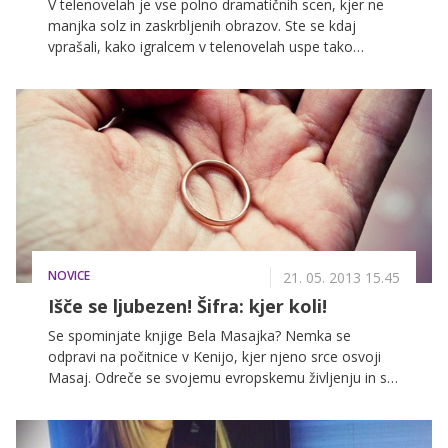
V telenovelah je vse polno dramatičnih scen, kjer ne
manjka solz in zaskrbljenih obrazov. Ste se kdaj
vprašali, kako igralcem v telenovelah uspe tako
doživeto izražati čustva jeze, žalosti, strasti in obupa?
Spodnji video vam ponuja konkreten odgovor.
NOVICE
21. 05. 2013 15.45
Išče se ljubezen! Šifra: kjer koli!
Se spominjate knjige Bela Masajka? Nemka se
odpravi na počitnice v Kenijo, kjer njeno srce osvoji
Masaj. Odreče se svojemu evropskemu življenju in se
poroči z moškim, ki izhaja iz kulture, ki je popolnoma
drugačna od njene, ter se posledično prilagaja
tamkajšnjim kulturnim zahtevam. Odkar svetovni splet