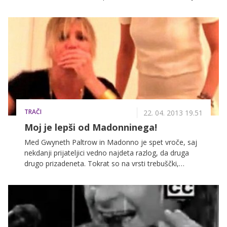
Zabeljeno po ameriško na POP TV. A brez skrbi,
slastnih jedi, ki jih bo pripravljala, vam ni treba samo
gledati, razkrivamo vam, kje jih lahko poskusite.
TRAČI
22. 04. 2013 19.51
Moj je lepši od Madonninega!
Med Gwyneth Paltrow in Madonno je spet vroče, saj
nekdanji prijateljici vedno najdeta razlog, da druga
drugo prizadeneta. Tokrat so na vrsti trebuščki,
ameriška igralka je namreč javno izjavila, da ima lepše
trebušne mišice kot 54-letna kraljica popa.