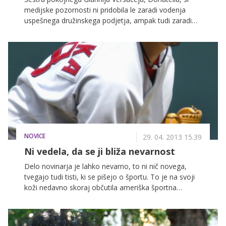
medijske pozornosti ni pridobila le zaradi vodenja
uspešnega družinskega podjetja, ampak tudi zaradi
videza, ki sproža veliko muzanja in vprašanj. V nekem
pogovoru pa je modna oblikovalka prvič spregovorila
o tem, kako tak videz vzdržuje.
NOVICE
29. 04. 2013 15.39
Ni vedela, da se ji bliža nevarnost
Delo novinarja je lahko nevarno, to ni nič novega,
tvegajo tudi tisti, ki se pišejo o športu. To je na svoji
koži nedavno skoraj občutila ameriška športna
novinarka in voditeljica Kelly Nash, katere glavo je za
las zgrešila bejzbolska žogica, sama pa je ta trenutek
nevede ujela s telefonom.