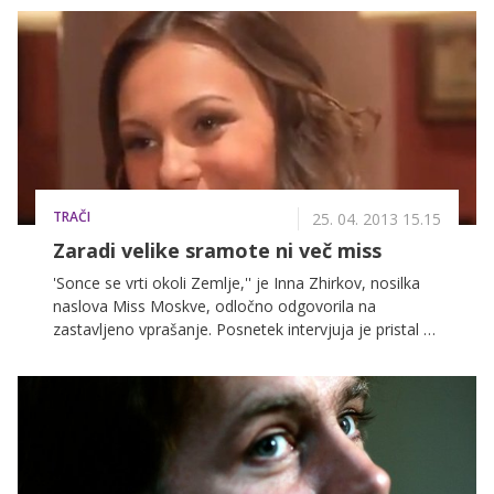
nekaj dni pred smrtjo za neko kampanjo posnela
fotografije, ki so zdaj prišle v javnost.
TRAČI
25. 04. 2013 15.15
Zaradi velike sramote ni več miss
'Sonce se vrti okoli Zemlje,'' je Inna Zhirkov, nosilka
naslova Miss Moskve, odločno odgovorila na
zastavljeno vprašanje. Posnetek intervjuja je pristal na
spletu, čemur je sledil val zasmehovanja, zaradi česar
se je lepotica odločila, da se odreče naslovu in se ne
udeleži izbora za miss Rusije.