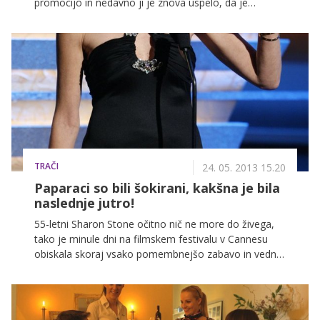
promocijo in nedavno ji je znova uspelo, da je
pritegnila pozornost javnosti. Objavila je fotografijo,
na kateri so njene ustnice močno poudarjene ter tako
sprožila ugibanja, ali se je morda zatekla k lepotnemu
kirurgu.
TRAČI
24. 05. 2013 15.20
Paparaci so bili šokirani, kakšna je bila
naslednje jutro!
55-letni Sharon Stone očitno nič ne more do živega,
tako je minule dni na filmskem festivalu v Cannesu
obiskala skoraj vsako pomembnejšo zabavo in vedno
znova presenetila s svežim videzom. Nekoliko jo je
'dotolkla' le divja zabava na jahti italijanskega
modnega kreatorja Roberta Cavallija.