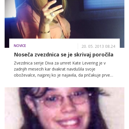
omogoča komunikacijo brez meja, pa si mnogi
namerno iščejo partnerja oziroma partnerko v tujini,
saj na domačih tleh nikakor ne najdejo sorodne duše.
NOVICE
20. 05. 2013 08.24
Noseča zvezdnica se je skrivaj poročila
Zvezdnica serije Diva za umret Kate Levering je v
zadnjih mesecih kar dvakrat navdušila svoje
oboževalce, najprej ko je najavila, da pričakuje prvega
otroka, potem pa še, ko je sporočila, da se
nameravata s partnerjem v kratkem poročiti. Kate
lahko od 26. maja spremljate na BRIO, še pred tem
pa sodelujete v nagradni igri Bodi BRIO zapeljiva in
osvojite čudovite nagrade.