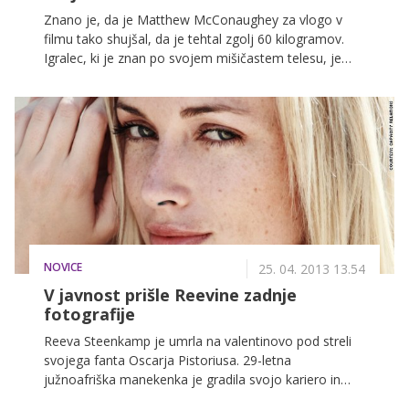
Znano je, da je Matthew McConaughey za vlogo v
filmu tako shujšal, da je tehtal zgolj 60 kilogramov.
Igralec, ki je znan po svojem mišičastem telesu, je
pred meseci šokiral s shirano postavo, zdaj pa je
pojasnil, kako mu je uspelo v kratkem času drastično
izgubiti toliko kilogramov.
NOVICE
25. 04. 2013 13.54
V javnost prišle Reevine zadnje
fotografije
Reeva Steenkamp je umrla na valentinovo pod streli
svojega fanta Oscarja Pistoriusa. 29-letna
južnoafriška manekenka je gradila svojo kariero in
upala, da se ji bodo odprle nove priložnosti. Tako je le