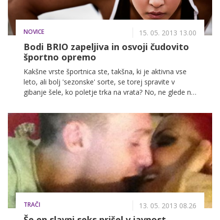
NOVICE
15. 05. 2013 13.00
Bodi BRIO zapeljiva in osvoji čudovito
športno opremo
Kakšne vrste športnica ste, takšna, ki je aktivna vse
leto, ali bolj 'sezonske' sorte, se torej spravite v
gibanje šele, ko poletje trka na vrata? No, ne glede na
to, če spadate med tiste, ki so rade tudi takrat, ko se
potijo, lepo urejene, vas vabimo, da sodelujete v
nagrad igri, v kateri bomo dve srečnici razveselili s
ćudovito športno opremo.
TRAČI
13. 05. 2013 08.26
Še en slavni seks prišel v javnost