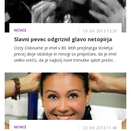
NOVICE
19. 04. 2013 13.30
Slavni pevec odgriznil glavo netopirja
Ozzy Osbourne je imel v 80. letih prejšnjega stoletja
precej divje obdobje in mnogi so prepričani, da je imel
veliko srečo, da je najbolj nore trenutke sploh preživel.
Med drugim je vdihoval mravlje ter odgriznil glavo
netopirju, vse, kar je počel, je pripeljal do skrajne
točke. Tukaj je nekaj najbolj neverjetnih norosti
slavnega glasbenika.
NOVICE
22. 04. 2013 11.48