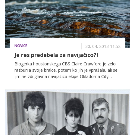
NOVICE
30. 04. 2013 11.52
Je res predebela za navijačico?!
Blogerka houstonskega CBS Claire Crawford je zelo
razburila svoje bralce, potem ko jih je vprašala, ali se
jim ne zdi glavna navijačica ekipe Okladoma City
Thunder nekoliko preveč okrogla. Ne samo da se z
njo niso strinjali, zaradi besnih komentarjev so njen
članek umaknili s spletne strani.