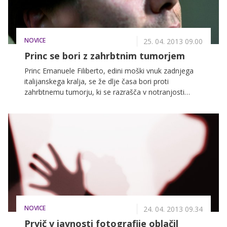
NOVICE
25. 04. 2013 09.00
Princ se bori z zahrbtnim tumorjem
Princ Emanuele Filiberto, edini moški vnuk zadnjega
italijanskega kralja, se že dlje časa bori proti
zahrbtnemu tumorju, ki se razrašča v notranjosti
njegovega nosu. Prve mesece je bil zelo zadržan o
podrobnostih svoje bolezni, a sedaj je za italijanske
medije spregovoril o tem, kaj prestaja, in o strahovih,
ki jih je bolezen prinesla.
NOVICE
24. 04. 2013 09.34
Prvič v javnosti fotografije oblačil