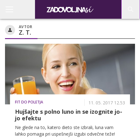
AVTOR
Z. T.
FIT DO POLETJA
11. 05. 2017 12.53
Hujšajte s polno luno in se izognite jo-
jo efektu
Ne glede na to, katero dieto ste izbrali, luna vam
lahko pomaga pri uspešnejši izgubi odvečne teže!