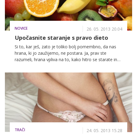
NOVICE
26. 05. 2013 20.04
Upočasnite staranje s pravo dieto
Si to, kar ješ, zato je toliko bolj pomembno, da nas
hrana, ki jo zaužijemo, ne postara. Ja, prav ste
razumeli, hrana vpliva na to, kako hitro se starate in
kako ohranjate svojo mladost. Zato se nikar ne
čudite, če uporabljate kakšno super kremo za obraz,
učinkov pa ni in ni. Morda pa uživate hrano, ki vašemu
organizmu prej škodi, kot koristi.
TRAČI
24. 05. 2013 15.28