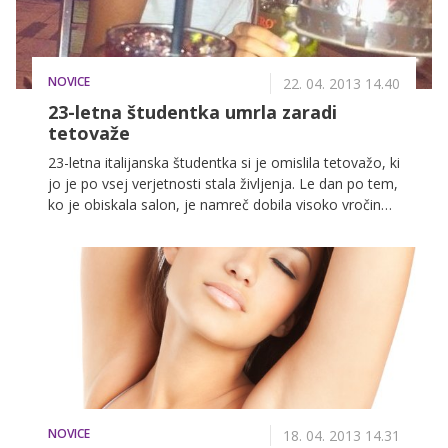
NOVICE
22. 04. 2013 14.40
23-letna študentka umrla zaradi
tetovaže
23-letna italijanska študentka si je omislila tetovažo, ki
jo je po vsej verjetnosti stala življenja. Le dan po tem,
ko je obiskala salon, je namreč dobila visoko vročino,
padla v komo in umrla. To ni bila dekletova prva
tetovaža, študentka jih je oboževala in bila je zvesta
enemu tetovatorju. A tokrat je nekaj šlo hudo narobe.
NOVICE
18. 04. 2013 14.31