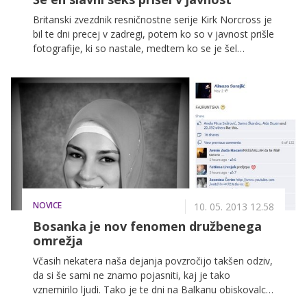
Britanski zvezdnik resničnostne serije Kirk Norcross je
bil te dni precej v zadregi, potem ko so v javnost prišle
fotografije, ki so nastale, medtem ko se je šel
internetnega seksa z za zdaj še neznano žensko. 25-
letnik se je opravičil vsem svojim oboževalcem in
samega sebe označil za bedaka, ker so fotografije
ušle izpod nadzora.
NOVICE
10. 05. 2013 12.58
Bosanka je nov fenomen družbenega
omrežja
Včasih nekatera naša dejanja povzročijo takšen odziv,
da si še sami ne znamo pojasniti, kaj je tako
vznemirilo ljudi. Tako je te dni na Balkanu obiskovalce
družbenega omrežja popolnoma navdušila fotografija