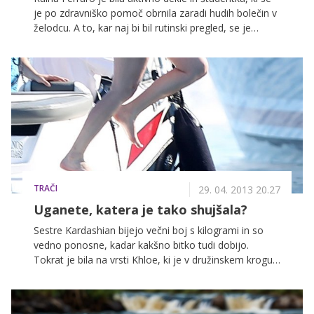
je po zdravniško pomoč obrnila zaradi hudih bolečin v
želodcu. A to, kar naj bi bil rutinski pregled, se je
spremenilo v življenjsko dramo, saj 19-letna Raina
danes ne govori in se ne giblje, njeni starši pa so
vložili tožbo proti bolnišnici zaradi malomarnosti.
TRAČI
29. 04. 2013 20.27
Uganete, katera je tako shujšala?
Sestre Kardashian bijejo večni boj s kilogrami in so
vedno ponosne, kadar kakšno bitko tudi dobijo.
Tokrat je bila na vrsti Khloe, ki je v družinskem krogu
preživljala delovne počitnice v Grčiji. Paparaci so jo
ujeli v kopalkah, ki so razkrivale, da je zvezdnica
shujšala za kar nekaj kilogramov.