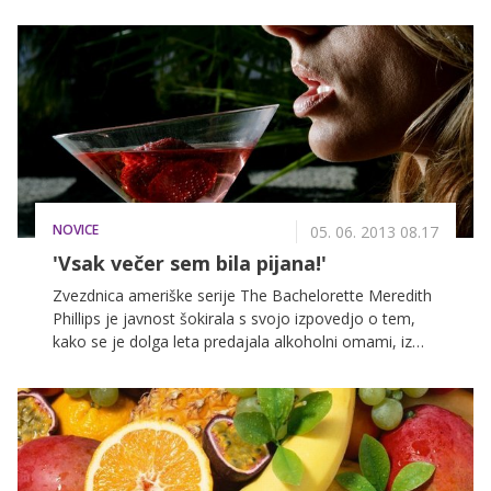
NOVICE
05. 06. 2013 08.17
'Vsak večer sem bila pijana!'
Zvezdnica ameriške serije The Bachelorette Meredith
Phillips je javnost šokirala s svojo izpovedjo o tem,
kako se je dolga leta predajala alkoholni omami, iz
katere sama ni našla izhoda. Njeno zatekanje k
alkoholu se je začelo v študentskih časih in se je v
letih slave le še okrepilo, zaradi česar je leta 2009
dosegla dno. Iz pekla ji je pomagal brat, ki ni mogel
več gledati, kako si sama koplje jamo.