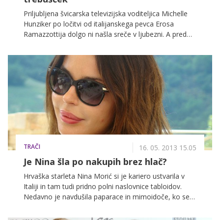
Priljubljena švicarska televizijska voditeljica Michelle
Hunziker po ločitvi od italijanskega pevca Erosa
Ramazzottija dolgo ni našla sreče v ljubezni. A pred
manj kot dvema letoma je spoznala dediča modne
hiše Tommasa Trussardija, s katerim pričakujeta
naraščaj.
TRAČI
16. 05. 2013 15.05
Je Nina šla po nakupih brez hlač?
Hrvaška starleta Nina Morić si je kariero ustvarila v
Italiji in tam tudi pridno polni naslovnice tabloidov.
Nedavno je navdušila paparace in mimoidoče, ko se
je s svojo novo ljubeznijo podala po nakupih v zelo
kratkih hlačah, zaradi česar so se nekateri spraševali,