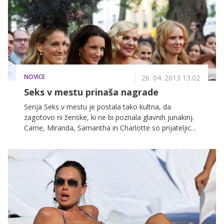
NOVICE
26. 04. 2013 13.02
Seks v mestu prinaša nagrade
Serija Seks v mestu je postala tako kultna, da
zagotovo ni ženske, ki ne bi poznala glavnih junakinj.
Carrie, Miranda, Samantha in Charlotte so prijateljice,
ki so tudi slovenskemu občinstvu polepšale večere s
svojimi dogodivščinami. A čeprav se marsikomu zdi,
da o priljubljenih junakinjah ve praktično vse, je
verjetno marsikaj, česar ne vemo ali pa nam je ostalo
skrito. Spoznajte Carrie ter se z njeno pomočjo
potegujte za nagrado, s katero boste izpilile svoj slog.