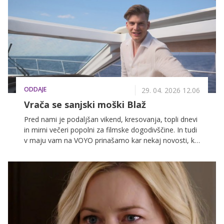
epizoda.
ODDAJE
29. 04. 2026 12.06
Vrača se sanjski moški Blaž
Pred nami je podaljšan vikend, kresovanja, topli dnevi
in mirni večeri popolni za filmske dogodivščine. In tudi
v maju vam na VOYO prinašamo kar nekaj novosti, ki
jih ne smete zamuditi.