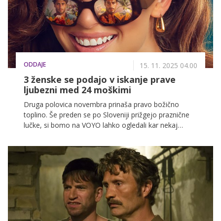
premieri! Že v torek, 2. decembra, namreč ekskluzivno
na VOYO prihajata prva dva dela.
ODDAJE
15. 11. 2025 04.00
3 ženske se podajo v iskanje prave
ljubezni med 24 moškimi
Druga polovica novembra prinaša pravo božično
toplino. Še preden se po Sloveniji prižgejo praznične
lučke, si bomo na VOYO lahko ogledali kar nekaj
božičnih filmov. To pa še zdaleč ni edina novost, ki
prihaja na VOYO!