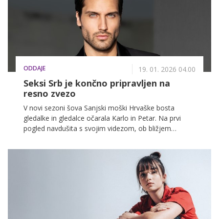
ODDAJE
19. 01. 2026 04.00
Seksi Srb je končno pripravljen na
resno zvezo
V novi sezoni šova Sanjski moški Hrvaške bosta
gledalke in gledalce očarala Karlo in Petar. Na prvi
pogled navdušita s svojim videzom, ob bližjem
spoznavanju pa razkrijeta toplo osebnost in iskren
značaj. Prvo epizodo, ki prihaja na VOYO 26. januarja,
si preprosto morate ogledati.