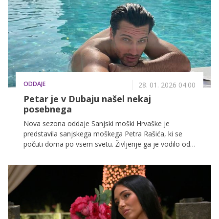
ODDAJE
28. 01. 2026 04.00
Petar je v Dubaju našel nekaj
posebnega
Nova sezona oddaje Sanjski moški Hrvaške je
predstavila sanjskega moškega Petra Rašića, ki se
počuti doma po vsem svetu. Življenje ga je vodilo od
evropskih prestolnic do oddaljenih celin, a prav Dubaj
ga je s svojo futuristično podobo, razkošjem in
neustavljivo energijo najbolj očaral.