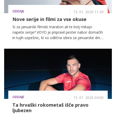
ODDAJE
15. 01. 2026 11.43
Nove serije in filmi za vse okuse
Si za januarski filmski maraton ali te bolj mikajo
napete serije? VOYO je pripravil pester nabor domačih
in tujih uspešnic, ki so odlična izbira za januarske dni.
Se vidimo na VOYO!
ODDAJE
15. 01. 2026 04.00
Ta hrvaški rokometaš išče pravo
ljubezen