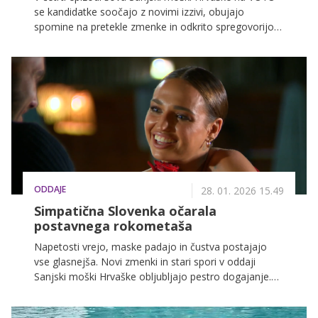
se kandidatke soočajo z novimi izzivi, obujajo
spomine na pretekle zmenke in odkrito spregovorijo o
svojih čustvih ter strategijah. Napetost v vili narašča,
medtem ko se nekatere zveze poglabljajo, druge pa
ostajajo v negotovosti, kar bo vodilo do odločilnih
prihodnjih srečanj.
ODDAJE
28. 01. 2026 15.49
Simpatična Slovenka očarala
postavnega rokometaša
Napetosti vrejo, maske padajo in čustva postajajo
vse glasnejša. Novi zmenki in stari spori v oddaji
Sanjski moški Hrvaške obljubljajo pestro dogajanje.
Nova epizoda vas že čaka na VOYO.