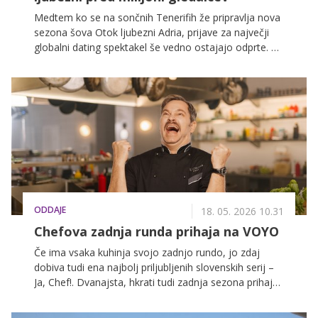
Medtem ko se na sončnih Tenerifih že pripravlja nova
sezona šova Otok ljubezni Adria, prijave za največji
globalni dating spektakel še vedno ostajajo odprte. V
letih predvajanja je ta televizijska uspešnica povezala
številne pare, ki danes živijo srečno družinsko
življenje, njihove zgodbe pa dokazujejo, da se prava
ljubezen lahko rodi tudi pred televizijskimi kamerami.
ODDAJE
18. 05. 2026 10.31
Chefova zadnja runda prihaja na VOYO
Če ima vsaka kuhinja svojo zadnjo rundo, jo zdaj
dobiva tudi ena najbolj priljubljenih slovenskih serij –
Ja, Chef!. Dvanajsta, hkrati tudi zadnja sezona prihaja
na VOYO 28. maja, nato pa bo (kot se za pravi
degustacijski meni spodobi) vsak teden na voljo nova