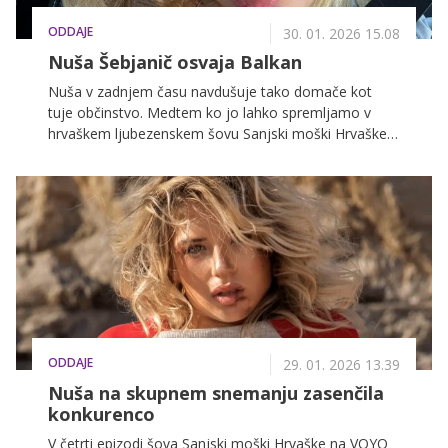
ODDAJE
30. 01. 2026 15.08
Nuša Šebjanič osvaja Balkan
Nuša v zadnjem času navdušuje tako domače kot
tuje občinstvo. Medtem ko jo lahko spremljamo v
hrvaškem ljubezenskem šovu Sanjski moški Hrvaške,
kjer s svojo iskrenostjo in energijo hitro izstopa, se že
pripravlja na nov izziv. Že v ponedeljek namreč vstopa
v novo sezono Kmetije, kjer se bo podala v boj za
glavno nagrado v višini 50 tisoč evrov.
ODDAJE
29. 01. 2026 13.39
Nuša na skupnem snemanju zasenčila
konkurenco
V četrti epizodi šova Sanjski moški Hrvaške na VOYO