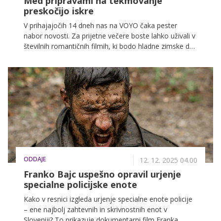
Med pripravami na tekmovanje
preskočijo iskre
V prihajajočih 14 dneh nas na VOYO čaka pester
nabor novosti. Za prijetne večere boste lahko uživali v
številnih romantičnih filmih, ki bodo hladne zimske dni
napolnili z ljubeznijo. Prav tako ne bo manjkalo akcije,
saj nas čakajo tudi številni razburljivi športni dogodki.
ODDAJE
12. 12. 2025 04.00
Franko Bajc uspešno opravil urjenje
specialne policijske enote
Kako v resnici izgleda urjenje specialne enote policije
– ene najbolj zahtevnih in skrivnostnih enot v
Sloveniji? To prikazuje dokumentarni film Franka