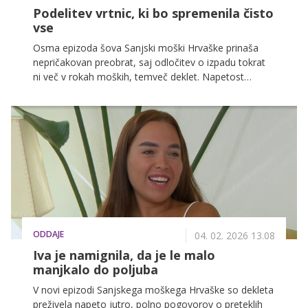
Podelitev vrtnic, ki bo spremenila čisto
vse
Osma epizoda šova Sanjski moški Hrvaške prinaša
nepričakovan preobrat, saj odločitev o izpadu tokrat
ni več v rokah moških, temveč deklet. Napetost
narašča, simpatije se poglabljajo, ljubosumje pa vse
bolj prihaja na plano.
ODDAJE
04. 02. 2026 13.08
Iva je namignila, da je le malo
manjkalo do poljuba
V novi epizodi Sanjskega moškega Hrvaške so dekleta
preživela napeto jutro, polno pogovorov o preteklih