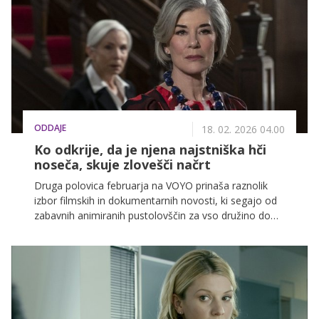
poklonimo oskarjem in si ogledamo filme, ki so v
zadnjih letih zaznamovali največje filmske odre.
ODDAJE
18. 02. 2026 04.00
Ko odkrije, da je njena najstniška hči
noseča, skuje zlovešči načrt
Druga polovica februarja na VOYO prinaša raznolik
izbor filmskih in dokumentarnih novosti, ki segajo od
zabavnih animiranih pustolovščin za vso družino do
napetih srhljivk in ganljivih dramskih zgodb, zato bo
vsak gledalec našel nekaj zase.