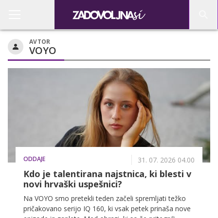
AVTOR
VOYO
ODDAJE
31. 07. 2026 04.00
Kdo je talentirana najstnica, ki blesti v
novi hrvaški uspešnici?
Na VOYO smo pretekli teden začeli spremljati težko
pričakovano serijo IQ 160, ki vsak petek prinaša nove