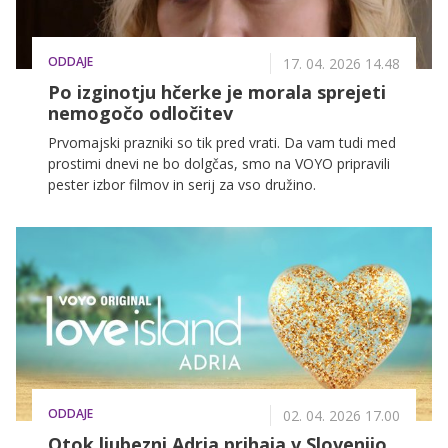
ODDAJE
17. 04. 2026 14.48
Po izginotju hčerke je morala sprejeti
nemogočo odločitev
Prvomajski prazniki so tik pred vrati. Da vam tudi med
prostimi dnevi ne bo dolgčas, smo na VOYO pripravili
pester izbor filmov in serij za vso družino.
ODDAJE
02. 04. 2026 17.00
Otok ljubezni Adria prihaja v Slovenijo