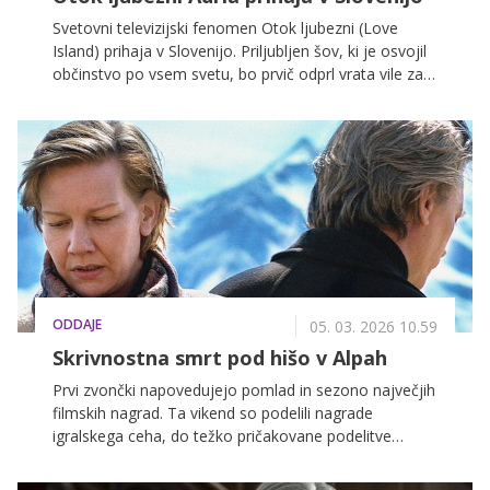
Svetovni televizijski fenomen Otok ljubezni (Love
Island) prihaja v Slovenijo. Priljubljen šov, ki je osvojil
občinstvo po vsem svetu, bo prvič odprl vrata vile za
tekmovalce iz naše regije. Vsi samski, drzni in ljubezni
željni se lahko prijavijo v prvo sezono, v kateri bodo
iskali ljubezen v razkošni vili na eksotičnem otoku ter
se potegovali za glavno nagrado v višini 50.000 €.
ODDAJE
05. 03. 2026 10.59
Skrivnostna smrt pod hišo v Alpah
Prvi zvončki napovedujejo pomlad in sezono največjih
filmskih nagrad. Ta vikend so podelili nagrade
igralskega ceha, do težko pričakovane podelitve
oskarjev pa nas ločita le še slaba dva tedna. Na VOYO
se kot pravi ljubitelji filmov vsako leto tradicionalno