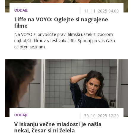
ODDAJE
11. 11. 2025 04.00
Liffe na VOYO: Oglejte si nagrajene
filme
Na VOYO si privoščite pravi filmski užitek z izborom
najboljših filmov s festivala Liffe. Spodaj pa vas čaka
celoten seznam.
ODDAJE
30. 10. 2025 12.20
V iskanju večne mladosti je našla
nekaj, česar si ni želela