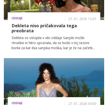
ODDAJE
27. 01. 2026 12.01
Dekleta niso pričakovala tega
preobrata
Dekleta so vstopila v vilo oddaje Sanjski moški
Hrvaške in hitro spoznala, da se bodo v tej sezoni
borila za kar dva sanjska moška, kar je že na začetku
sprožilo prve napetosti in ljubosumje. Ne čakajte in si
epizodo že poglejte na VOYO.
ODDAJE
27. 01. 2026 04.00