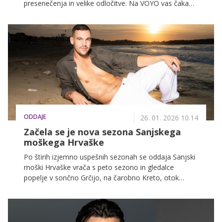
presenečenja in velike odločitve. Na VOYO vas čaka
začetek ljubezenske zgodbe, polne drame, močnih
čustev, solz, zabave, prepirov, adrenalina in seveda
ljubezni.
ODDAJE
26. 01. 2026 10.14
Začela se je nova sezona Sanjskega
moškega Hrvaške
Po štirih izjemno uspešnih sezonah se oddaja Sanjski
moški Hrvaške vrača s peto sezono in gledalce
popelje v sončno Grčijo, na čarobno Kreto, otok
ljubezni, toplih večerov in dih jemajočih razgledov.
Obetajo se nove ljubezenske zgodbe, čustveni
preobrati in nepozabni zmenki, prva epizoda pa vas že
čaka na VOYO.