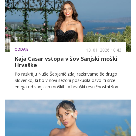
spominih.
ODDAJE
13. 01. 2026 10.43
Kaja Casar vstopa v šov Sanjski moški
Hrvaške
Po razkritju Nuše Šebjanič zdaj razkrivamo še drugo
Slovenko, ki bo v novi sezoni poskusila osvojiti srce
enega od sanjskih moških. V hrvaški resničnostni šov
vstopa Kaja Casar, ki je slovenskim gledalcem dobro
znana kot finalistka prve sezone Sanjskega moškega.
Se bosta Karlo in Petar lahko uprla njenemu šarmu?