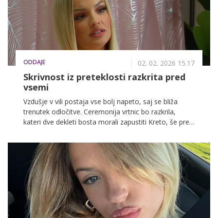
ODDAJE
02. 02. 2026 15.17
Skrivnost iz preteklosti razkrita pred
vsemi
Vzdušje v vili postaja vse bolj napeto, saj se bliža
trenutek odločitve. Ceremonija vrtnic bo razkrila,
kateri dve dekleti bosta morali zapustiti Kreto, še pred
tem pa koktajl zabava ponuja zadnjo priložnost za
popravljanje odnosov in preobrat v njihovo korist.