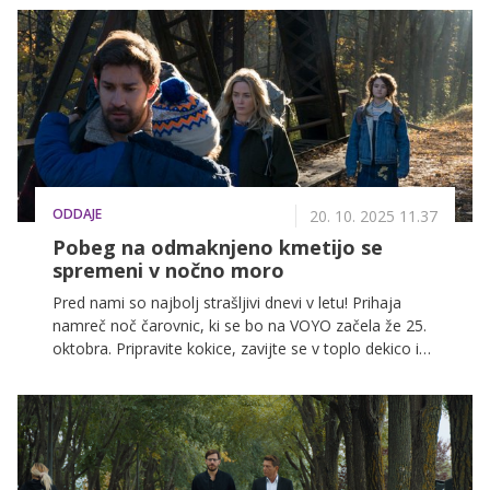
ponoči zagotovo ne bo mikalo hoditi po temnih
hodnikih!
ODDAJE
20. 10. 2025 11.37
Pobeg na odmaknjeno kmetijo se
spremeni v nočno moro
Pred nami so najbolj strašljivi dnevi v letu! Prihaja
namreč noč čarovnic, ki se bo na VOYO začela že 25.
oktobra. Pripravite kokice, zavijte se v toplo dekico in
se potopite v srhljive filmske zgodbe