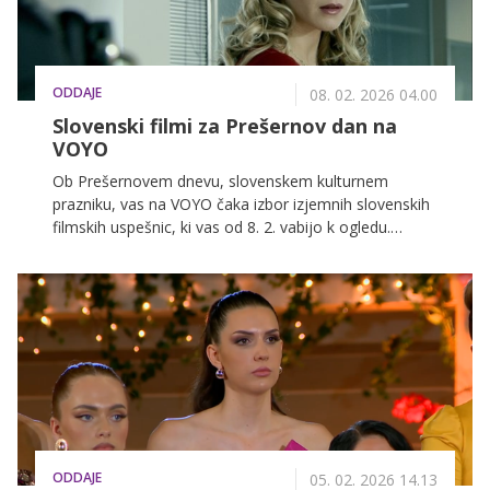
ODDAJE
08. 02. 2026 04.00
Slovenski filmi za Prešernov dan na
VOYO
Ob Prešernovem dnevu, slovenskem kulturnem
prazniku, vas na VOYO čaka izbor izjemnih slovenskih
filmskih uspešnic, ki vas od 8. 2. vabijo k ogledu.
Potopite se v čustvene, ganljive in navdihujoče
zgodbe, ki izražajo slovenski duh ter odražajo našo
preteklost in sedanjost.
ODDAJE
05. 02. 2026 14.13