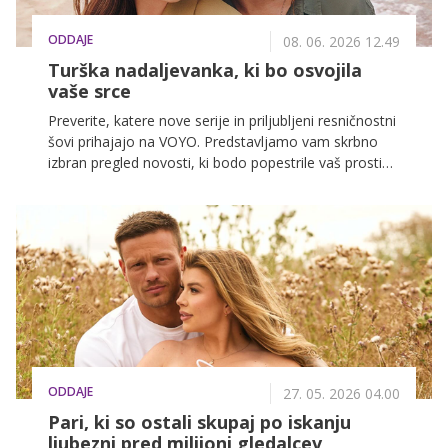
ODDAJE
08. 06. 2026 12.49
Turška nadaljevanka, ki bo osvojila
vaše srce
Preverite, katere nove serije in priljubljeni resničnostni
šovi prihajajo na VOYO. Predstavljamo vam skrbno
izbran pregled novosti, ki bodo popestrile vaš prosti
čas in poskrbele za obilo napetosti, smeha ter iskrenih
čustev.
ODDAJE
27. 05. 2026 04.00
Pari, ki so ostali skupaj po iskanju
ljubezni pred milijoni gledalcev