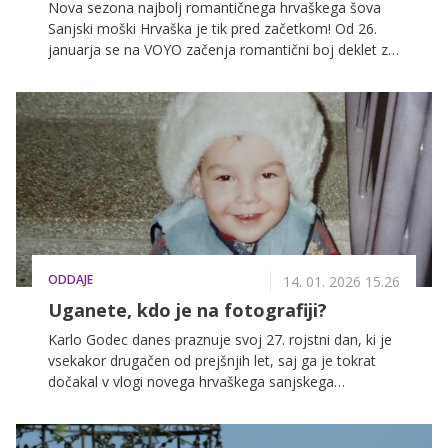
Nova sezona najbolj romantičnega hrvaškega šova
Sanjski moški Hrvaška je tik pred začetkom! Od 26.
januarja se na VOYO začenja romantični boj deklet za
pravega, z obilico čustev, drame in iskric. Poleg
srbskega modela Petra Rašića naziv sanjskega
moškega letos nosi tudi Zagrebčan, rokometaš Karlo
Godec.
ODDAJE
14. 01. 2026 15.26
Uganete, kdo je na fotografiji?
Karlo Godec danes praznuje svoj 27. rojstni dan, ki je
vsekakor drugačen od prejšnjih let, saj ga je tokrat
dočakal v vlogi novega hrvaškega sanjskega
moškega. Medtem ko gledalci nestrpno odštevajo do
njegove grške pustolovščine, ki na VOYO prihaja 26.
januarja, je Karlo spregovoril o svojih otroških