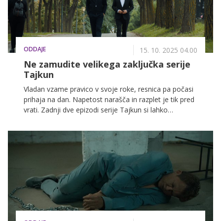
ODDAJE
15. 10. 2025 04.00
Ne zamudite velikega zaključka serije
Tajkun
Vladan vzame pravico v svoje roke, resnica pa počasi
prihaja na dan. Napetost narašča in razplet je tik pred
vrati. Zadnji dve epizodi serije Tajkun si lahko
premierno ogledate na VOYO v petek in soboto.