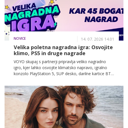
NOVICE
14. 07. 2026 14.01
Velika poletna nagradna igra: Osvojite
klimo, PS5 in druge nagrade
VOYO skupaj s partnerji pripravlja veliko nagradno
igro, kjer lahko osvojite klimatsko napravo, igralno
konzolo PlayStation 5, SUP desko, darilne kartice BTC
in številne druge privlačne nagrade. Preverite, kako
lahko hitro sodelujete.