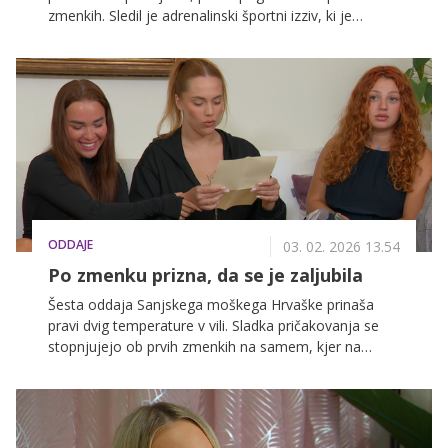
zmenkih. Sledil je adrenalinski športni izziv, ki je
razdelil tekmice in razvnel tekmovalni duh, vse to pa
vodi v nove čustvene pretrese in nepričakovane
razplete.
ODDAJE
03. 02. 2026 13.54
Po zmenku prizna, da se je zaljubila
Šesta oddaja Sanjskega moškega Hrvaške prinaša
pravi dvig temperature v vili. Sladka pričakovanja se
stopnjujejo ob prvih zmenkih na samem, kjer na
plano pridejo močna čustva, iskreni pogovori in jasen
napredek v odnosih, ki bodo zaznamovali nadaljnje
odločitve.