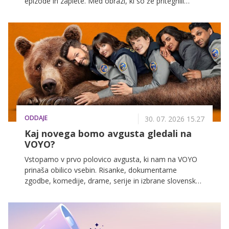
epizode in zaplete. Med obrazi, ki so že pritegnili
pozornost, je tudi mlada Glorija Pinturić v vlogi Dore
Kapov. V nadaljevanju jo spoznajte nekoliko bolje in
odkrijte, kdo je mlada igralka, ki se vse bolj uveljavlja
pred kamerami.
ODDAJE
30. 07. 2026 15.27
Kaj novega bomo avgusta gledali na
VOYO?
Vstopamo v prvo polovico avgusta, ki nam na VOYO
prinaša obilico vsebin. Risanke, dokumentarne
zgodbe, komedije, drame, serije in izbrane slovenske
filme. Sebastijan Cavazza, Inja Zalta, Domen Valič,
Lea Mihevc in ostali vas v prihodnjih dneh čakajo na
VOYO!