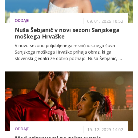
ODDAJE
09. 01. 2026 10.52
Nuša Šebjanič v novi sezoni Sanjskega
moškega Hrvaške
V novo sezono priljubljenega resničnostnega šova
Sanjskega moškega Hrvaške prihaja obraz, ki ga
slovenski gledalci že dobro poznajo. Nuša Šebjanič, ki
smo jo spoznali v zadnji sezoni Kmetije, bo tokrat
gumijaste škornje in gojzarje zamenjala za elegantne
pete ter se podala v romantično pustolovščino na
sončno Kreto.
ODDAJE
15. 12. 2025 14.02