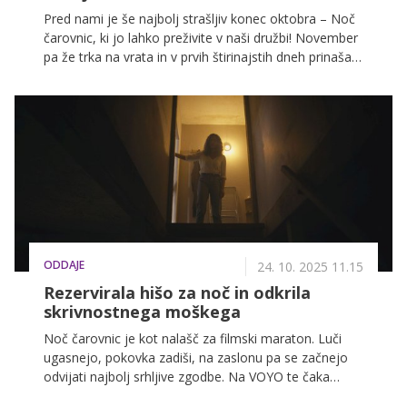
Pred nami je še najbolj strašljiv konec oktobra – Noč
čarovnic, ki jo lahko preživite v naši družbi! November
pa že trka na vrata in v prvih štirinajstih dneh prinaša
kar nekaj zanimivih novosti.
ODDAJE
24. 10. 2025 11.15
Rezervirala hišo za noč in odkrila
skrivnostnega moškega
Noč čarovnic je kot nalašč za filmski maraton. Luči
ugasnejo, pokovka zadiši, na zaslonu pa se začnejo
odvijati najbolj srhljive zgodbe. Na VOYO te čaka
bogata zbirka filmov za vse okuse, zaradi katerih te