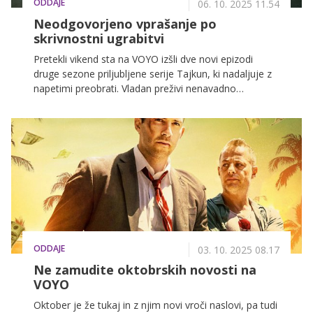
ODDAJE
06. 10. 2025 11.54
Neodgovorjeno vprašanje po
skrivnostni ugrabitvi
Pretekli vikend sta na VOYO izšli dve novi epizodi
druge sezone priljubljene serije Tajkun, ki nadaljuje z
napetimi preobrati. Vladan preživi nenavadno
ugrabitev, a eno vprašanje ga ne pusti pri miru – kdo
je napadel Milo? Odgovora ne najde, zato se sam loti
preiskave.
ODDAJE
03. 10. 2025 08.17
Ne zamudite oktobrskih novosti na
VOYO
Oktober je že tukaj in z njim novi vroči naslovi, pa tudi