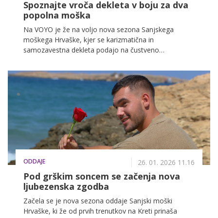
Spoznajte vroča dekleta v boju za dva
popolna moška
Na VOYO je že na voljo nova sezona Sanjskega
moškega Hrvaške, kjer se karizmatična in
samozavestna dekleta podajo na čustveno
popotovanje, polno isker, hrepenenja in usodnih
odločitev. V ospredje stopajo pogledi, dotiki in
neizrečena vprašanja, ki vodijo proti enemu cilju. Kdo
bo sledil srcu in kam bodo na koncu vodile poti
ljubezni?
ODDAJE
26. 01. 2026 11.16
Pod grškim soncem se začenja nova
ljubezenska zgodba
Začela se je nova sezona oddaje Sanjski moški
Hrvaške, ki že od prvih trenutkov na Kreti prinaša