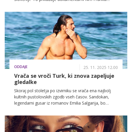
Bajca Pot panterjev, ki si ga lahko že ogledate na
VOYO. Franko se je pet dni družil s pripravniki
Specialne enote slovenske policije in na lastni koži
preizkusil, ali bi zmogel postati eden izmed njih.
ODDAJE
25. 11. 2025 12.00
Vrača se vroči Turk, ki znova zapeljuje
gledalke
Skoraj pol stoletja po izvirniku se vrača ena najbolj
kultnih pustolovskih zgodb vseh časov. Sandokan,
legendarni gusar iz romanov Emilia Salgarija, bo
ponovno zaživel v eni najbolj pričakovanih serij tega
desetletja. Pričakujte epsko pripoved, romantične
strasti in produkcijo na najvišjem nivoju, serijo pa si
bomo na VOYO lahko ogledali le dan po svetovni