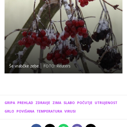
Še vrabčke zebe.
FOTO: Reuters
GRIPA
PREHLAD
ZDRAVJE
ZIMA
SLABO
POČUTJE
UTRUJENOST
GRLO
POVIŠANA
TEMPERATURA
VIRUSI