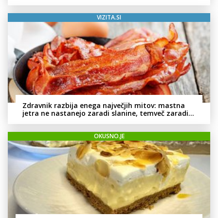
VIZITA.SI
Zdravnik razbija enega največjih mitov: mastna
jetra ne nastanejo zaradi slanine, temveč zaradi
živila, ki ga imamo vsi radi
OKUSNO.JE