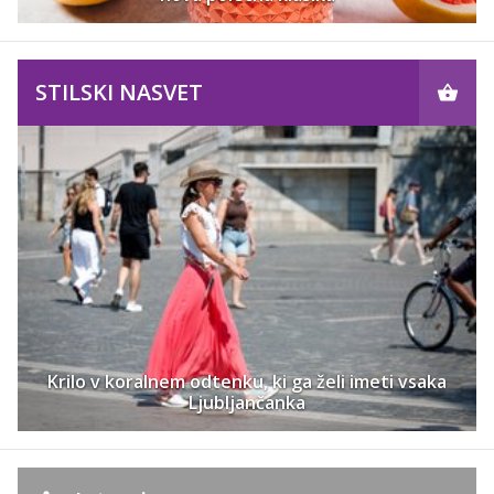
STILSKI NASVET
Krilo v koralnem odtenku, ki ga želi imeti vsaka
Ljubljančanka