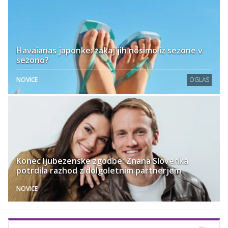
Havaianas japonke: zakaj jih nosimo iz sezone v
sezono?
NOVICE
OGLAS
Konec ljubezenske zgodbe: Znana Slovenka
potrdila razhod z dolgoletnim partnerjem
NOVICE