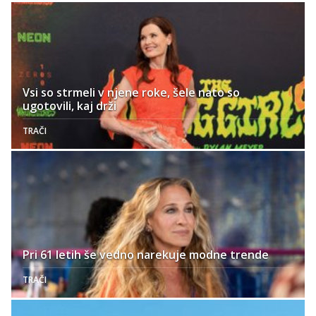
Vsi so strmeli v njene roke, šele nato so
ugotovili, kaj drži
TRAČI
Pri 61 letih še vedno narekuje modne trende
TRAČI