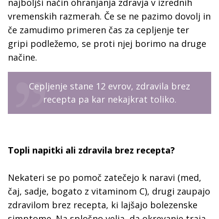
najboljši način ohranjanja zdravja v izrednih
vremenskih razmerah. Če se ne pazimo dovolj in
če zamudimo primeren čas za cepljenje ter
gripi podležemo, se proti njej borimo na druge
načine.
Cepljenje stane 12 evrov, zdravila brez
recepta pa kar nekajkrat toliko.
Topli napitki ali zdravila brez recepta?
Nekateri se po pomoč zatečejo k naravi (med,
čaj, sadje, bogato z vitaminom C), drugi zaupajo
zdravilom brez recepta, ki lajšajo bolezenske
simptome. Na splošno velja, da okrevanje traja