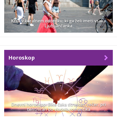
Krilo v koralnem odtenku, ki ga želi imeti vsaka
Ljubljančanka
Horoskop
Dnevni horoskop: Bike čaka strasten večer, pri
tehtnicah bo vladala romantika