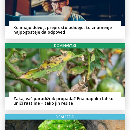
Ko imajo dovolj, preprosto odidejo: to znamenje
najpogosteje da odpoved
DOMINVRT.SI
Zakaj vaš paradižnik propada? Ena napaka lahko
uniči rastline – tako jih rešite
BIBALEZE.SI