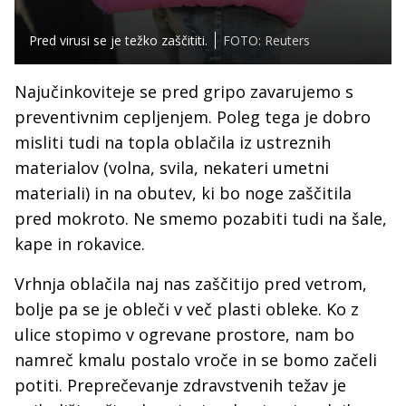
Pred virusi se je težko zaščititi.
FOTO: Reuters
Najučinkoviteje se pred gripo zavarujemo s
preventivnim cepljenjem. Poleg tega je dobro
misliti tudi na topla oblačila iz ustreznih
materialov (volna, svila, nekateri umetni
materiali) in na obutev, ki bo noge zaščitila
pred mokroto. Ne smemo pozabiti tudi na šale,
kape in rokavice.
Vrhnja oblačila naj nas zaščitijo pred vetrom,
bolje pa se je obleči v več plasti obleke. Ko z
ulice stopimo v ogrevane prostore, nam bo
namreč kmalu postalo vroče in se bomo začeli
potiti. Preprečevanje zdravstvenih težav je