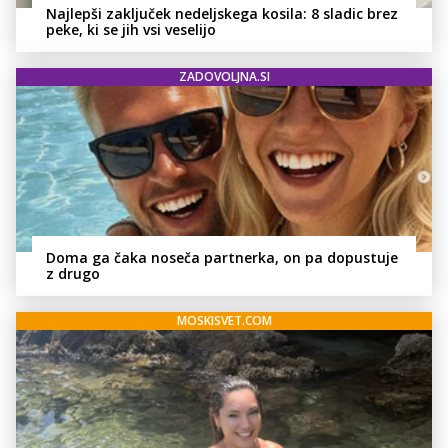
Najlepši zaključek nedeljskega kosila: 8 sladic brez
peke, ki se jih vsi veselijo
ZADOVOLJNA.SI
Doma ga čaka noseča partnerka, on pa dopustuje
z drugo
MOSKISVET.COM