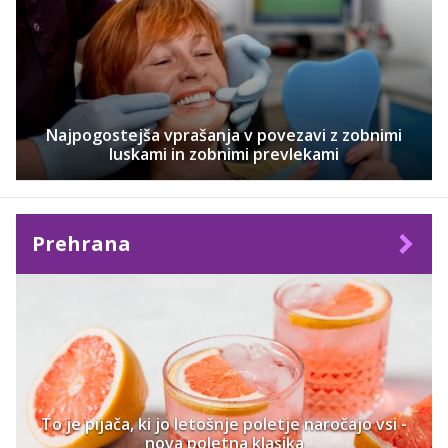
Najpogostejša vprašanja v povezavi z zobnimi
luskami in zobnimi prevlekami
Prehrana
To je pijača, ki jo letošnje poletje naročajo vsi -
nova poletna klasika