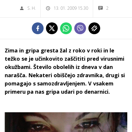
S. H.
13. 01. 2009 15.30
2
Zima in gripa gresta žal z roko v roki in le
težko se je učinkovito zaščititi pred virusnimi
okužbami. Število obolelih iz dneva v dan
narašča. Nekateri obiščejo zdravnika, drugi si
pomagajo s samozdravljenjem. V vsakem
primeru pa nas gripa udari po denarnici.