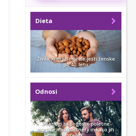
Dieta
Živila, ki bi jih morale jesti ženske
po 40. letu
Odnosi
3 razlogi za pogoste poletne
prepire med partnerji in kako jih
rešiti