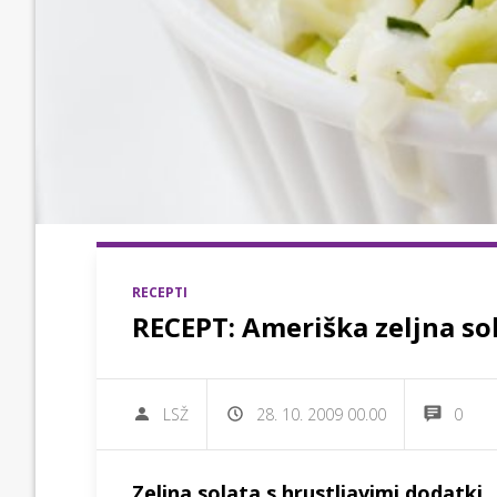
RECEPTI
RECEPT: Ameriška zeljna sol
LSŽ
28. 10. 2009 00.00
0
Zeljna solata s hrustljavimi dodatki.