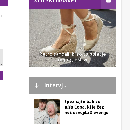
STILSKI NASVET
li
Retro sandali, ki so to poletje
nepogrešljivi
Intervju
Spoznajte babico
Juša Čopa, ki je čez
noč osvojila Slovenijo