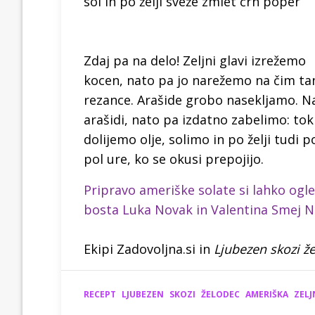
sol in po želji sveže zmlet črn poper
Zdaj pa na delo! Zeljni glavi izrežemo
kocen, nato pa jo narežemo na čim ta
rezance. Arašide grobo nasekljamo. N
arašidi, nato pa izdatno zabelimo: t
dolijemo olje, solimo in po želji tud
pol ure, ko se okusi prepojijo.
Pripravo ameriške solate si lahko ogle
bosta Luka Novak in Valentina Smej No
Ekipi Zadovoljna.si in
Ljubezen skozi ž
RECEPT
LJUBEZEN
SKOZI
ŽELODEC
AMERIŠKA
ZELJ