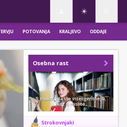
TERVJU
POTOVANJA
KRALJEVO
ODDAJE
Osebna rast
9 znakov, da ste inteligentnejši,
kot si mislite
Strokovnjaki