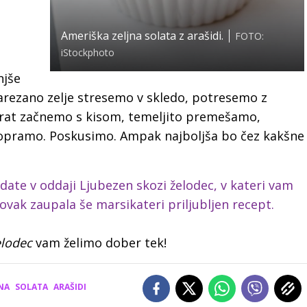
Ameriška zeljna solata z arašidi.
FOTO:
iStockphoto
njše
arezano zelje stresemo v skledo, potresemo z
okrat začnemo s kisom, temeljito premešamo,
i popramo. Poskusimo. Ampak najboljša bo čez kakšne
date v oddaji Ljubezen skozi želodec, v kateri vam
vak zaupala še marsikateri priljubljen recept.
elodec
vam želimo dober tek!
NA
SOLATA
ARAŠIDI