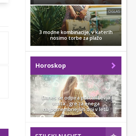
OGLAS
3 modne kombinacije, v katerih
nosimo torbe za plažo
Horoskop
Danes se odpira portal 'Levja
vrata', gre za enega
najpomembnejših dni v letu