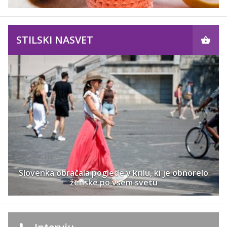
STILSKI NASVET
Slovenka obračala poglede v krilu, ki je obnorelo
ženske po vsem svetu