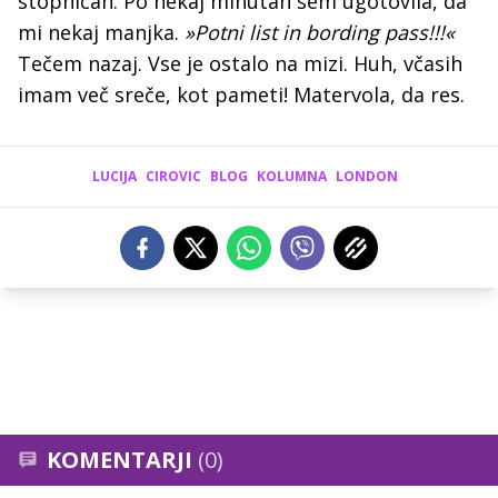
stopnicah. Po nekaj minutah sem ugotovila, da
mi nekaj manjka.
»Potni list in bording pass!!!«
Tečem nazaj. Vse je ostalo na mizi. Huh, včasih
imam več sreče, kot pameti! Matervola, da res.
LUCIJA
CIROVIC
BLOG
KOLUMNA
LONDON
KOMENTARJI
(0)