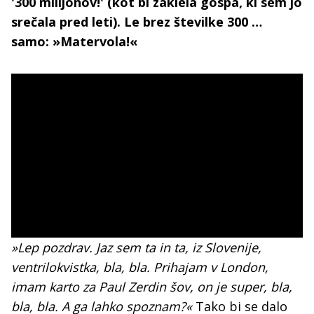
'300 milijonov!' (kot bi zaklela gospa, ki sem jo
srečala pred leti). Le brez številke 300 …
samo: »Matervola!«
»Lep pozdrav. Jaz sem ta in ta, iz Slovenije,
ventrilokvistka, bla, bla. Prihajam v London,
imam karto za Paul Zerdin šov, on je super, bla,
bla, bla. A ga lahko spoznam?«
Tako bi se dalo