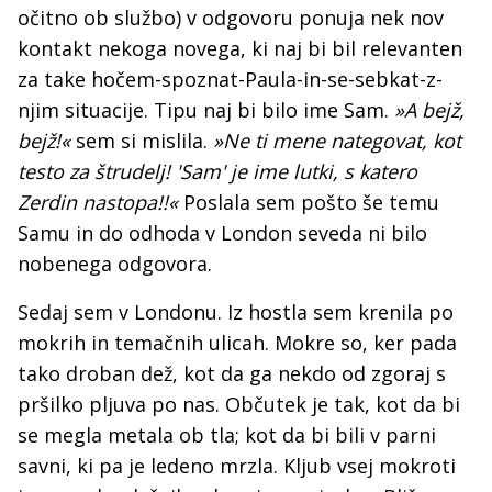
očitno ob službo) v odgovoru ponuja nek nov
kontakt nekoga novega, ki naj bi bil relevanten
za take hočem-spoznat-Paula-in-se-sebkat-z-
njim situacije. Tipu naj bi bilo ime Sam.
»A bejž,
bejž!«
sem si mislila.
»Ne ti mene nategovat, kot
testo za štrudelj! 'Sam' je ime lutki, s katero
Zerdin nastopa!!«
Poslala sem pošto še temu
Samu in do odhoda v London seveda ni bilo
nobenega odgovora.
Sedaj sem v Londonu. Iz hostla sem krenila po
mokrih in temačnih ulicah. Mokre so, ker pada
tako droban dež, kot da ga nekdo od zgoraj s
pršilko pljuva po nas. Občutek je tak, kot da bi
se megla metala ob tla; kot da bi bili v parni
savni, ki pa je ledeno mrzla. Kljub vsej mokroti