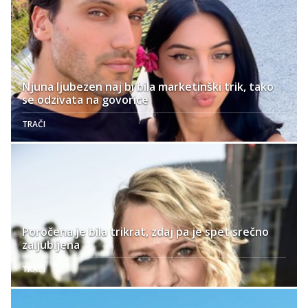
Njuna ljubezen naj bi bila marketinški trik, tako
se odzivata na govorice
TRAČI
Poročena je bila trikrat, zdaj pa je spet srečno
zaljubljena
TRAČI