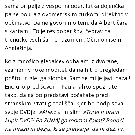
sama pripelje z vespo na oder, lutka dojenčka
pa se polula z dvometrskim curkom, direktno v
občinstvo. Da ne govorim o tem, da Albert čara
s kartami. To je res dober šov, čeprav na
trenutke vseh šal ne razumem. Očitno nisem
Angležinja.
Ko z množico gledalcev odhajam iz dvorane,
vzamem v roke mobitel, da na hitro pregledam
pošto. In glej ga zlomka; Sam se mi je javil nazaj!
Eno uro pred šovom. 'Paula lahko spoznate
tako, da ga po predstavi počakate pred
stranskimi vrati gledališča, kjer bo podpisoval
svoje DVDje.'
»Aha,«
si mislim.
»Torej moram
kupit DVD?! Pa ZUNAJ ga moram čakat? Ponoči,
na mrazu in dežju, ki se pretvarja, da ni dež. Pri