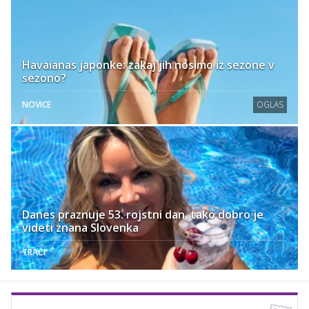
Havaianas japonke: zakaj jih nosimo iz sezone v
sezono?
NOVICE
OGLAS
Danes praznuje 53. rojstni dan, tako dobro je
videti znana Slovenka
TRAČI