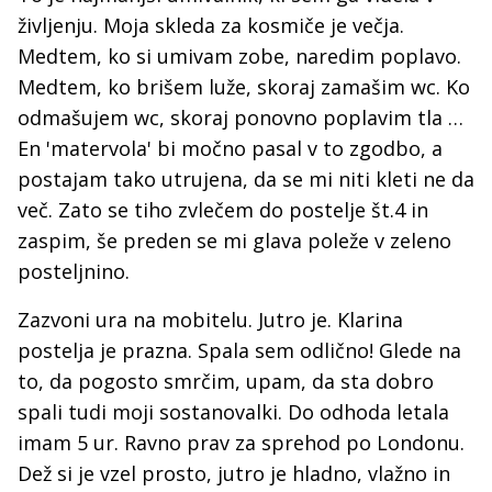
življenju. Moja skleda za kosmiče je večja.
Medtem, ko si umivam zobe, naredim poplavo.
Medtem, ko brišem luže, skoraj zamašim wc. Ko
odmašujem wc, skoraj ponovno poplavim tla …
En 'matervola' bi močno pasal v to zgodbo, a
postajam tako utrujena, da se mi niti kleti ne da
več. Zato se tiho zvlečem do postelje št.4 in
zaspim, še preden se mi glava poleže v zeleno
posteljnino.
Zazvoni ura na mobitelu. Jutro je. Klarina
postelja je prazna. Spala sem odlično! Glede na
to, da pogosto smrčim, upam, da sta dobro
spali tudi moji sostanovalki. Do odhoda letala
imam 5 ur. Ravno prav za sprehod po Londonu.
Dež si je vzel prosto, jutro je hladno, vlažno in