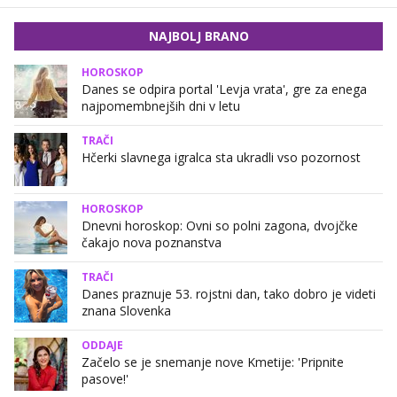
NAJBOLJ BRANO
HOROSKOP
Danes se odpira portal 'Levja vrata', gre za enega
najpomembnejših dni v letu
TRAČI
Hčerki slavnega igralca sta ukradli vso pozornost
HOROSKOP
Dnevni horoskop: Ovni so polni zagona, dvojčke
čakajo nova poznanstva
TRAČI
Danes praznuje 53. rojstni dan, tako dobro je videti
znana Slovenka
ODDAJE
Začelo se je snemanje nove Kmetije: 'Pripnite
pasove!'