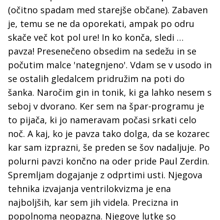
(očitno spadam med starejše občane). Zabaven
je, temu se ne da oporekati, ampak po odru
skače več kot pol ure! In ko konča, sledi …
pavza! Presenečeno obsedim na sedežu in se
počutim malce 'nategnjeno'. Vdam se v usodo in
se ostalih gledalcem pridružim na poti do
šanka. Naročim gin in tonik, ki ga lahko nesem s
seboj v dvorano. Ker sem na špar-programu je
to pijača, ki jo nameravam počasi srkati celo
noč. A kaj, ko je pavza tako dolga, da se kozarec
kar sam izprazni, še preden se šov nadaljuje. Po
polurni pavzi končno na oder pride Paul Zerdin.
Spremljam dogajanje z odprtimi usti. Njegova
tehnika izvajanja ventrilokvizma je ena
najboljših, kar sem jih videla. Precizna in
popolnoma neopazna. Njegove lutke so