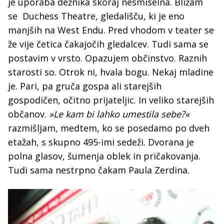
je uporaba dežnika skoraj nesmiselna. Bližam
se Duchess Theatre, gledališču, ki je eno
manjših na West Endu. Pred vhodom v teater se
že vije četica čakajočih gledalcev. Tudi sama se
postavim v vrsto. Opazujem občinstvo. Raznih
starosti so. Otrok ni, hvala bogu. Nekaj mladine
je. Pari, pa gruča gospa ali starejših
gospodičen, očitno prijateljic. In veliko starejših
občanov.
»Le kam bi lahko umestila sebe?«
razmišljam, medtem, ko se posedamo po dveh
etažah, s skupno 495-imi sedeži. Dvorana je
polna glasov, šumenja oblek in pričakovanja.
Tudi sama nestrpno čakam Paula Zerdina.