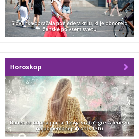
Slovenka obračala poglede v krilu, ki je obnorelo
ženske po vsem svetu
Horoskop
Danes se odpira portal 'Levja vrata', gre za enega
najpomembnejših dni v letu