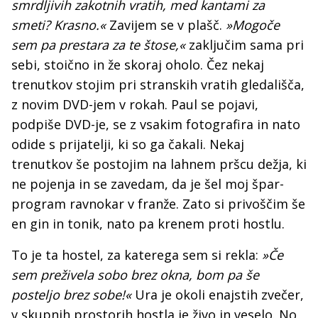
smrdljivih zakotnih vratih, med kantami za
smeti? Krasno.«
Zavijem se v plašč.
»Mogoče
sem pa prestara za te štose,«
zaključim sama pri
sebi, stoično in že skoraj oholo. Čez nekaj
trenutkov stojim pri stranskih vratih gledališča,
z novim DVD-jem v rokah. Paul se pojavi,
podpiše DVD-je, se z vsakim fotografira in nato
odide s prijatelji, ki so ga čakali. Nekaj
trenutkov še postojim na lahnem pršcu dežja, ki
ne pojenja in se zavedam, da je šel moj špar-
program ravnokar v franže. Zato si privoščim še
en gin in tonik, nato pa krenem proti hostlu.
To je ta hostel, za katerega sem si rekla:
»Če
sem preživela sobo brez okna, bom pa še
posteljo brez sobe!«
Ura je okoli enajstih zvečer,
v skupnih prostorih hostla je živo in veselo. No,