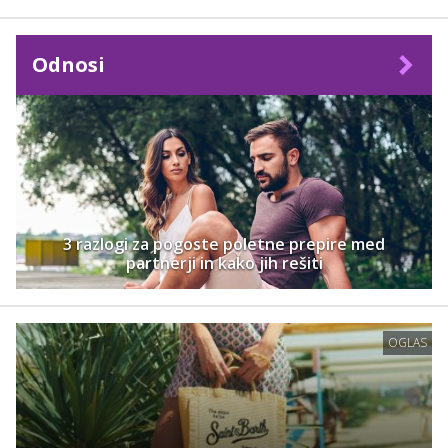
Odnosi
3 razlogi za pogoste poletne prepire med
partnerji in kako jih rešiti
OGLAS