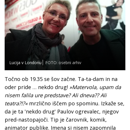
Lucija v Londonu
FOTO: osebni arhiv
Točno ob 19.35 se šov začne. Ta-ta-dam in na
oder pride … nekdo drug!
»Matervola, upam da
nisem falila ure predstave? Ali dneva?? Ali
teatra?!?«
mrzlično iščem po spominu. Izkaže se,
da je ta 'nekdo drug' Paulov ogrevalec, njegov
pred-nastopajoči. Tip je čarovnik, komik,
animator publike. Imena si nisem zapomnila