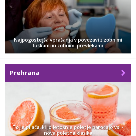
Najpogostejša vprašanja v povezavi z zobnimi
luskami in zobnimi prevlekami
Prehrana
To je pijača, ki jo letošnje poletje naročajo vsi -
nova poletna klasika