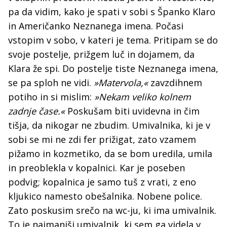
pa da vidim, kako je spati v sobi s Španko Klaro
in Američanko Neznanega imena. Počasi
vstopim v sobo, v kateri je tema. Pritipam se do
svoje postelje, prižgem luč in dojamem, da
Klara že spi. Do postelje tiste Neznanega imena,
se pa sploh ne vidi.
»Matervola,«
zavzdihnem
potiho in si mislim:
»Nekam veliko kolnem
zadnje čase.«
Poskušam biti uvidevna in čim
tišja, da nikogar ne zbudim. Umivalnika, ki je v
sobi se mi ne zdi fer prižigat, zato vzamem
pižamo in kozmetiko, da se bom uredila, umila
in preoblekla v kopalnici. Kar je poseben
podvig; kopalnica je samo tuš z vrati, z eno
kljukico namesto obešalnika. Nobene police.
Zato poskusim srečo na wc-ju, ki ima umivalnik.
To je najmanjši umivalnik, ki sem ga videla v