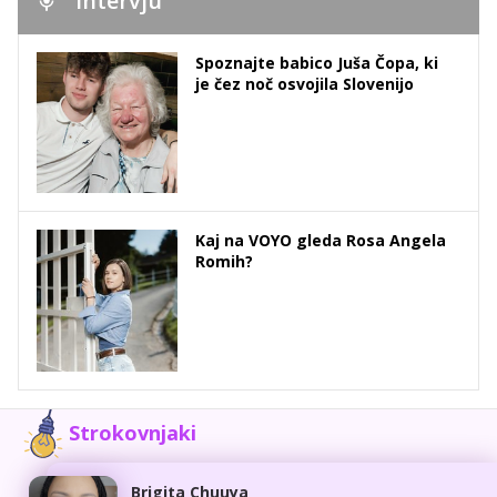
Intervju
Spoznajte babico Juša Čopa, ki
je čez noč osvojila Slovenijo
Kaj na VOYO gleda Rosa Angela
Romih?
Strokovnjaki
Brigita Chuuya