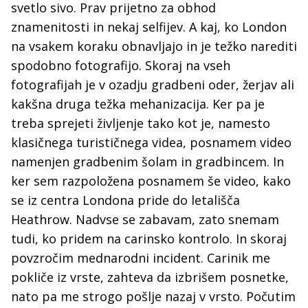
svetlo sivo. Prav prijetno za obhod
znamenitosti in nekaj selfijev. A kaj, ko London
na vsakem koraku obnavljajo in je težko narediti
spodobno fotografijo. Skoraj na vseh
fotografijah je v ozadju gradbeni oder, žerjav ali
kakšna druga težka mehanizacija. Ker pa je
treba sprejeti življenje tako kot je, namesto
klasičnega turističnega videa, posnamem video
namenjen gradbenim šolam in gradbincem. In
ker sem razpoložena posnamem še video, kako
se iz centra Londona pride do letališča
Heathrow. Nadvse se zabavam, zato snemam
tudi, ko pridem na carinsko kontrolo. In skoraj
povzročim mednarodni incident. Carinik me
pokliče iz vrste, zahteva da izbrišem posnetke,
nato pa me strogo pošlje nazaj v vrsto. Počutim