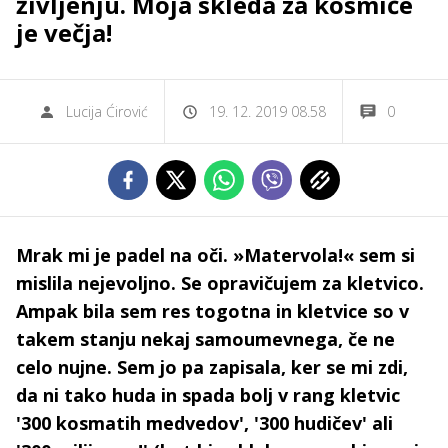
življenju. Moja skleda za kosmiče
je večja!
Lucija Ćirović
19. 12. 2019 08.58
0
Mrak mi je padel na oči. »Matervola!« sem si
mislila nejevoljno. Se opravičujem za kletvico.
Ampak bila sem res togotna in kletvice so v
takem stanju nekaj samoumevnega, če ne
celo nujne. Sem jo pa zapisala, ker se mi zdi,
da ni tako huda in spada bolj v rang kletvic
'300 kosmatih medvedov', '300 hudičev' ali