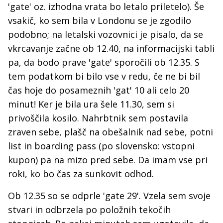
'gate' oz. izhodna vrata bo letalo priletelo). Še
vsakič, ko sem bila v Londonu se je zgodilo
podobno; na letalski vozovnici je pisalo, da se
vkrcavanje začne ob 12.40, na informacijski tabli
pa, da bodo prave 'gate' sporočili ob 12.35. S
tem podatkom bi bilo vse v redu, če ne bi bil
čas hoje do posameznih 'gat' 10 ali celo 20
minut! Ker je bila ura šele 11.30, sem si
privoščila kosilo. Nahrbtnik sem postavila
zraven sebe, plašč na obešalnik nad sebe, potni
list in boarding pass (po slovensko: vstopni
kupon) pa na mizo pred sebe. Da imam vse pri
roki, ko bo čas za sunkovit odhod.
Ob 12.35 so se odprle 'gate 29'. Vzela sem svoje
stvari in odbrzela po položnih tekočih