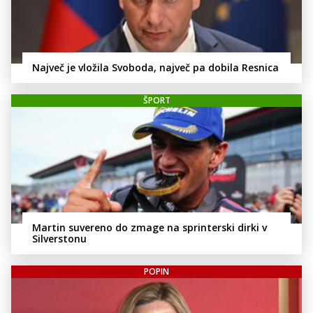
Največ je vložila Svoboda, največ pa dobila Resnica
ŠPORT
Martin suvereno do zmage na sprinterski dirki v
Silverstonu
POPIN