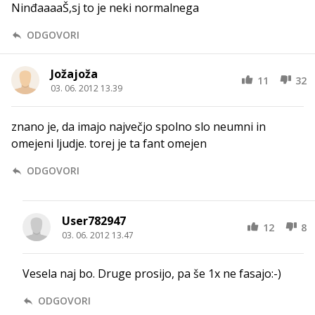
NinđaaaaŠ,sj to je neki normalnega
ODGOVORI
Jožajoža
11
32
03. 06. 2012 13.39
znano je, da imajo največjo spolno slo neumni in
omejeni ljudje. torej je ta fant omejen
ODGOVORI
User782947
12
8
03. 06. 2012 13.47
Vesela naj bo. Druge prosijo, pa še 1x ne fasajo:-)
ODGOVORI