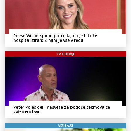
Reese Witherspoon potrdila, da je bil oče
hospitaliziran: Z njim je vse v redu
TV ODDAJE
Peter Poles delil nasvete za bodoče tekmovalce
kviza Na lovu
VIZITA.SI