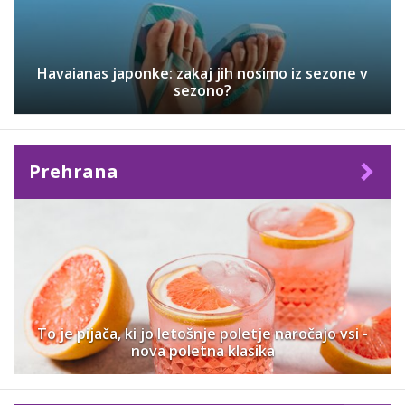
Havaianas japonke: zakaj jih nosimo iz sezone v
sezono?
Prehrana
To je pijača, ki jo letošnje poletje naročajo vsi -
nova poletna klasika