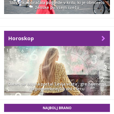
Slovenka obračala poglede v krilu, ki je obnorelo
ženske po vsem svetu
Horoskop
Danes se odpira portal 'Levja vrata', gre za enega
najpomembnejših dni v letu
NAJBOLJ BRANO