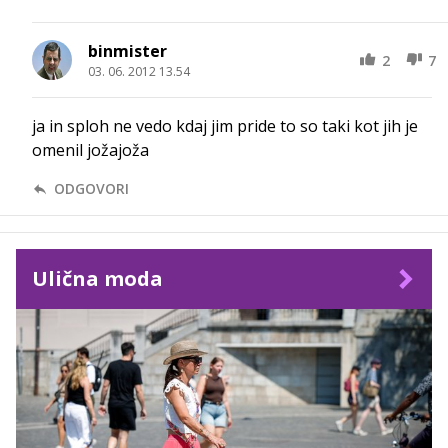
binmister
2
7
03. 06. 2012 13.54
ja in sploh ne vedo kdaj jim pride to so taki kot jih je
omenil jožajoža
ODGOVORI
Ulična moda