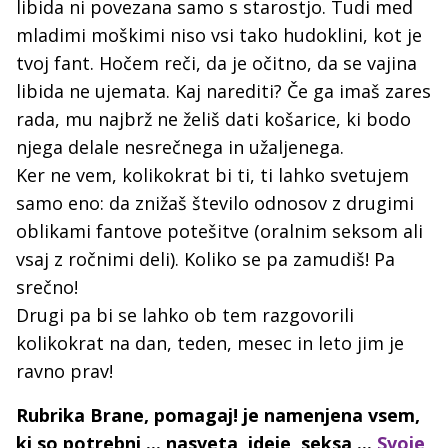
libida ni povezana samo s starostjo. Tudi med
mladimi moškimi niso vsi tako hudoklini, kot je
tvoj fant. Hočem reči, da je očitno, da se vajina
libida ne ujemata. Kaj narediti? Če ga imaš zares
rada, mu najbrž ne želiš dati košarice, ki bodo
njega delale nesrečnega in užaljenega.
Ker ne vem, kolikokrat bi ti, ti lahko svetujem
samo eno: da znižaš število odnosov z drugimi
oblikami fantove potešitve (oralnim seksom ali
vsaj z ročnimi deli). Koliko se pa zamudiš! Pa
srečno!
Drugi pa bi se lahko ob tem razgovorili
kolikokrat na dan, teden, mesec in leto jim je
ravno prav!
Rubrika Brane, pomagaj! je namenjena vsem,
ki so potrebni ... nasveta, ideje, seksa ...
Svoje