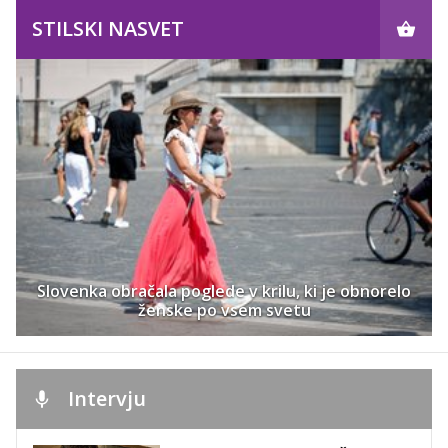
STILSKI NASVET
Slovenka obračala poglede v krilu, ki je obnorelo
ženske po vsem svetu
Intervju