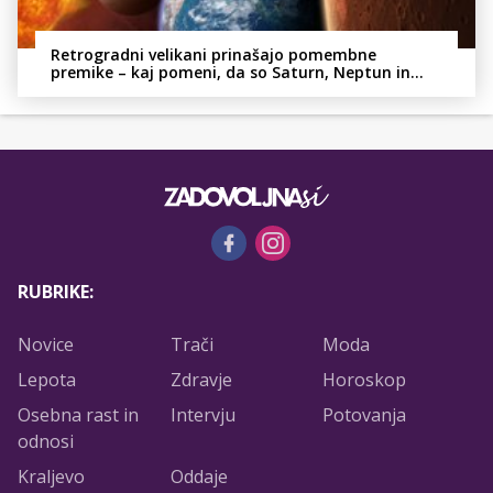
Retrogradni velikani prinašajo pomembne
premike – kaj pomeni, da so Saturn, Neptun in
Pluton hkrati retrogradni?
RUBRIKE:
Novice
Trači
Moda
Lepota
Zdravje
Horoskop
Osebna rast in
Intervju
Potovanja
odnosi
Kraljevo
Oddaje