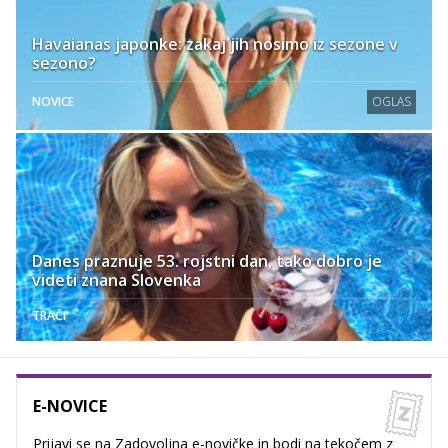
Havaianas japonke: zakaj jih nosimo iz sezone v
sezono?
NOVICE
OGLAS
Danes praznuje 53. rojstni dan, tako dobro je
videti znana Slovenka
TRAČI
E-NOVICE
Prijavi se na Zadovoljna e-novičke in bodi na tekočem z