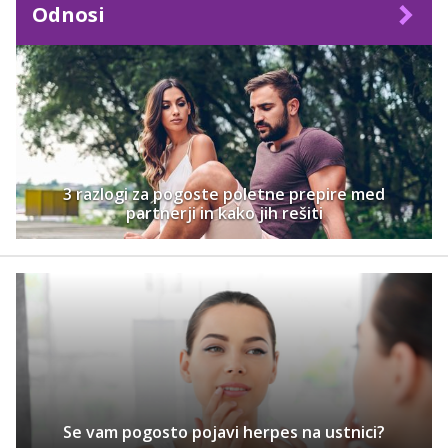
Odnosi
3 razlogi za pogoste poletne prepire med
partnerji in kako jih rešiti
Se vam pogosto pojavi herpes na ustnici?