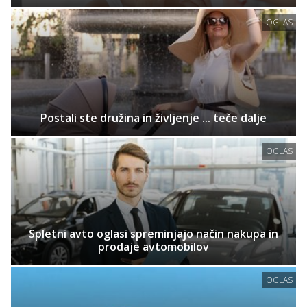
OGLAS
Postali ste družina in življenje ... teče dalje
OGLAS
Spletni avto oglasi spreminjajo način nakupa in
prodaje avtomobilov
OGLAS