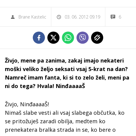
Brane Kastelic
03. 06. 2012 09.19
6
Živjo, mene pa zanima, zakaj imajo nekateri
moški veliko željo seksati vsaj 5-krat na dan?
Namreč imam fanta, ki si to zelo želi, meni pa
ni do tega? Hvala! NinđaaaaŠ
Živjo, NinđaaaaŠ!
Nimaš slabe vesti ali vsaj slabega občutka, ko
se pritožuješ zaradi obilja, medtem ko
prenekatera bralka strada in se, ko bere o