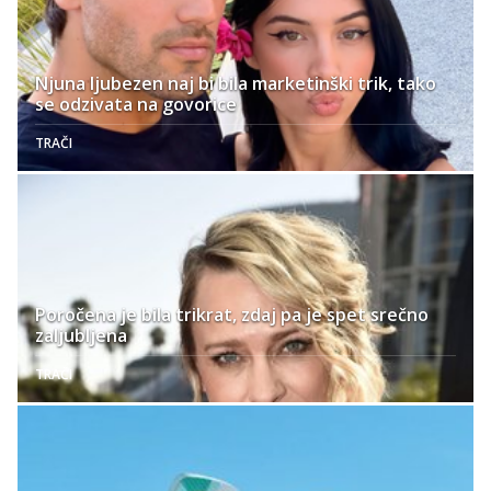
Njuna ljubezen naj bi bila marketinški trik, tako
se odzivata na govorice
TRAČI
Poročena je bila trikrat, zdaj pa je spet srečno
zaljubljena
TRAČI