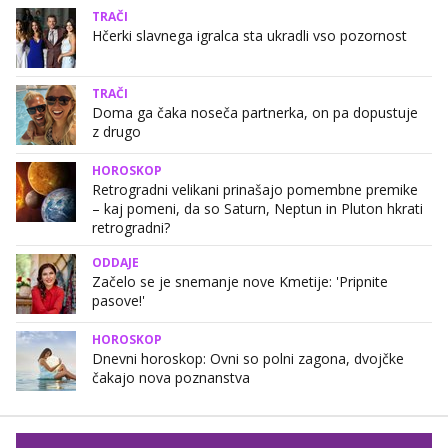
TRAČI
Hčerki slavnega igralca sta ukradli vso pozornost
TRAČI
Doma ga čaka noseča partnerka, on pa dopustuje
z drugo
HOROSKOP
Retrogradni velikani prinašajo pomembne premike
– kaj pomeni, da so Saturn, Neptun in Pluton hkrati
retrogradni?
ODDAJE
Začelo se je snemanje nove Kmetije: 'Pripnite
pasove!'
HOROSKOP
Dnevni horoskop: Ovni so polni zagona, dvojčke
čakajo nova poznanstva