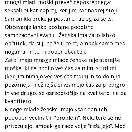
mnogi mladi moški preveč neposrednega:
seksali bi kar naprej, ker jim kar naprej stoji.
Samonikla erekcija postane razlog za seks.
Občevanje lahko postane podobno
samozadovoljevanju. Ženska ima zato lahko
občutek, da si ji ne želi “cele”, ampak samo med
nogama. In to ni dober občutek.
Zato imajo mnoge mlade ženske raje starejše
moške, ki ne hodijo ves čas za njimi s trdimi
(ker jim nimajo več ves čas trdih) in so do njih
pozornejši, nežnejši, si vzamejo čas za predigro
in vse drugo, se osredotočijo na kvaliteto, ne pa
kvantiteto.
Mnoge mlade ženske imajo vsak dan tebi
podoben večkratni “problem”. Nekatere se ne
pritožujejo, ampak ga rade volje “rešujejo”. Moč