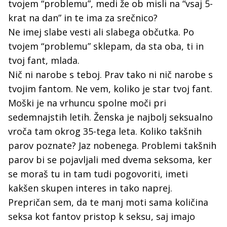
tvojem “problemu”, medi že ob misli na “vsaj 5-
krat na dan” in te ima za srečnico?
Ne imej slabe vesti ali slabega občutka. Po
tvojem “problemu” sklepam, da sta oba, ti in
tvoj fant, mlada.
Nič ni narobe s teboj. Prav tako ni nič narobe s
tvojim fantom. Ne vem, koliko je star tvoj fant.
Moški je na vrhuncu spolne moči pri
sedemnajstih letih. Ženska je najbolj seksualno
vroča tam okrog 35-tega leta. Koliko takšnih
parov poznate? Jaz nobenega. Problemi takšnih
parov bi se pojavljali med dvema seksoma, ker
se moraš tu in tam tudi pogovoriti, imeti
kakšen skupen interes in tako naprej.
Prepričan sem, da te manj moti sama količina
seksa kot fantov pristop k seksu, saj imajo