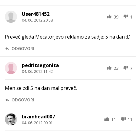
User481452
39
1
04. 06. 2012 20.58
Preveč gleda Mecatorjevo reklamo za sadje: 5 na dan :D
ODGOVORI
pedritsegonita
23
7
04. 06. 2012 11.42
Men se zdi 5 na dan mal preveč.
ODGOVORI
brainhead007
11
11
04. 06. 2012 00.01