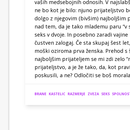
vaših medsebojnih odnosih. V najslabš
ne bo kot je bilo: njuno prijateljstvo 
dolgo z njegovim (bivšim) najboljšim
nad tem, da je tako mlademu paru “v sr
seks v dvoje. In posebno zaradi vajine
čustven zalogaj. Če sta skupaj šest le
moški oziroma prva ženska. Prehod s 
najboljšim prijateljem se mi zdi zelo “
prijateljstvo, a je že tako, da, kot prav
poskusili, a ne? Odločiti se boš moral
BRANE
KASTELIC
RAZMERJE
ZVEZA
SEKS
SPOLNOS