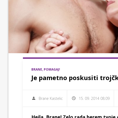
BRANE, POMAGAJ!
Je pametno poskusiti trojčk
Brane Kastelic
15. 09. 2014 08.09
Hejla, Brane! Zelo rada berem tvoje o