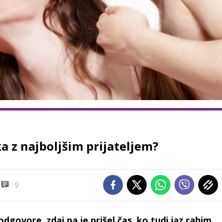
a z najboljšim prijateljem?
9
dgovore, zdaj pa je prišel čas, ko tudi jaz rabim