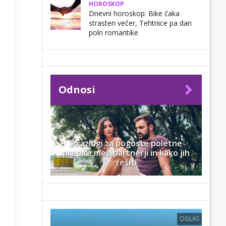
HOROSKOP
Dnevni horoskop: Bike čaka
strasten večer, Tehtnice pa dan
poln romantike
Odnosi
3 razlogi za pogoste poletne
prepire med partnerji in kako jih
rešiti
OGLAS