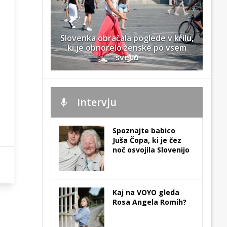
Slovenka obračala poglede v krilu,
ki je obnorelo ženske po vsem
svetu
Intervju
Spoznajte babico
Juša Čopa, ki je čez
noč osvojila Slovenijo
Kaj na VOYO gleda
Rosa Angela Romih?