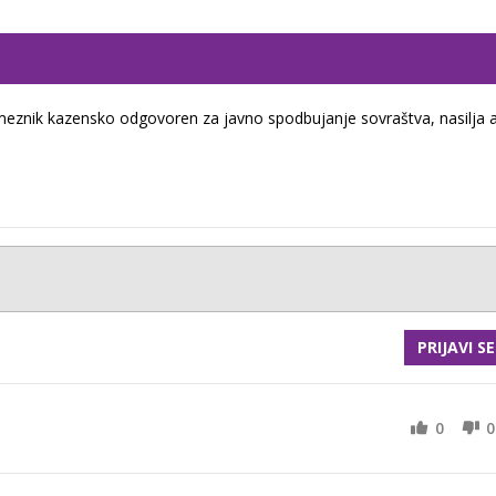
eznik kazensko odgovoren za javno spodbujanje sovraštva, nasilja a
PRIJAVI SE
0
0