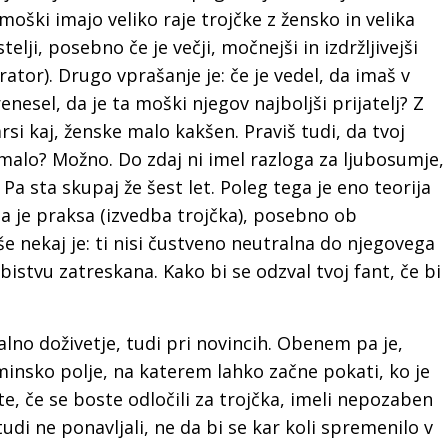
moški imajo veliko raje trojčke z žensko in velika
lji, posebno če je večji, močnejši in izdržljivejši
ator). Drugo vprašanje je: če je vedel, da imaš v
nesel, da je ta moški njegov najboljši prijatelj? Z
rsi kaj, ženske malo kakšen. Praviš tudi, da tvoj
i malo? Možno. Do zdaj ni imel razloga za ljubosumje,
. Pa sta skupaj že šest let. Poleg tega je eno teorija
ga je praksa (izvedba trojčka), posebno ob
še nekaj je: ti nisi čustveno neutralna do njegovega
 bistvu zatreskana. Kako bi se odzval tvoj fant, če bi
alno doživetje, tudi pri novincih. Obenem pa je,
minsko polje, na katerem lahko začne pokati, ko je
, če se boste odločili za trojčka, imeli nepozaben
tudi ne ponavljali, ne da bi se kar koli spremenilo v