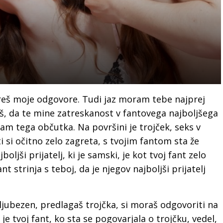
bereš moje odgovore. Tudi jaz moram tebe najprej
aš, da te mine zatreskanost v fantovega najboljšega
mam tega občutka. Na površini je trojček, seks v
 ti si očitno zelo zagreta, s tvojim fantom sta že
boljši prijatelj, ki je samski, je kot tvoj fant zelo
nt strinja s teboj, da je njegov najboljši prijatelj
ljubezen, predlagaš trojčka, si moraš odgovoriti na
 je tvoj fant, ko sta se pogovarjala o trojčku, vedel,