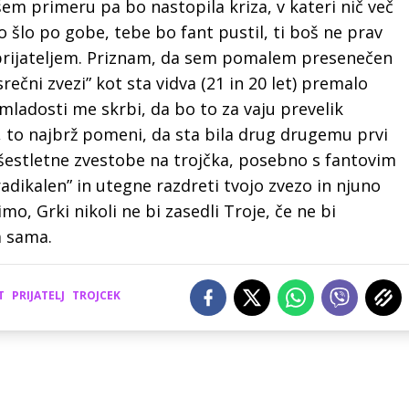
em primeru pa bo nastopila kriza, v kateri nič več
bo šlo po gobe, tebe bo fant pustil, ti boš ne prav
 prijateljem. Priznam, da sem pomalem presenečen
ečni zvezi” kot sta vidva (21 in 20 let) premalo
 mladosti me skrbi, da bo to za vaju prevelik
t, to najbrž pomeni, da sta bila drug drugemu prvi
šestletne zvestobe na trojčka, posebno s fantovim
radikalen” in utegne razdreti tvojo zvezo in njuno
imo, Grki nikoli ne bi zasedli Troje, če ne bi
a sama.
T
PRIJATELJ
TROJCEK