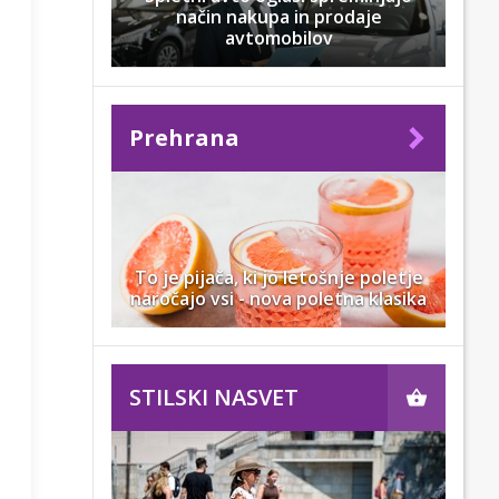
način nakupa in prodaje
avtomobilov
Prehrana
To je pijača, ki jo letošnje poletje
naročajo vsi - nova poletna klasika
STILSKI NASVET