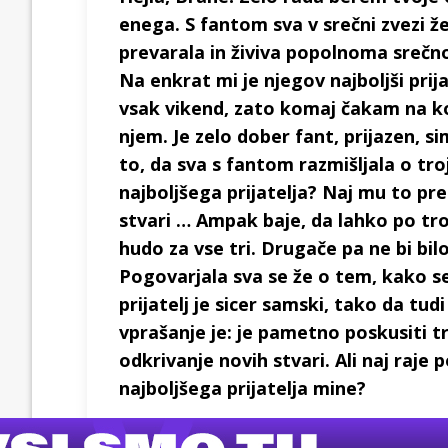
enega. S fantom sva v srečni zvezi že 6
prevarala in živiva popolnoma srečno
Na enkrat mi je njegov najboljši prija
vsak vikend, zato komaj čakam na ko
njem. Je zelo dober fant, prijazen, s
to, da sva s fantom razmišljala o tro
najboljšega prijatelja? Naj mu to p
stvari … Ampak baje, da lahko po troj
hudo za vse tri. Drugače pa ne bi bil
Pogovarjala sva se že o tem, kako seks
prijatelj je sicer samski, tako da tud
vprašanje je: je pametno poskusiti t
odkrivanje novih stvari. Ali naj raj
najboljšega prijatelja mine?