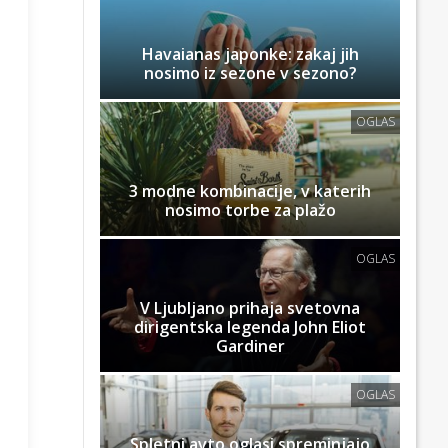
Havaianas japonke: zakaj jih
nosimo iz sezone v sezono?
OGLAS
3 modne kombinacije, v katerih
nosimo torbe za plažo
OGLAS
V Ljubljano prihaja svetovna
dirigentska legenda John Eliot
Gardiner
OGLAS
Spletni avto oglasi spreminjajo