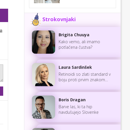
Strokovnjaki
li
Brigita Chuuya
Kako vemo, ali imamo
potlačena čustva?
Laura Sardinšek
Retinoidi so zlati standard v
boju proti prvim znakom
staranja
Boris Dragan
Barve las, ki ta hip
navdušujejo Slovenke