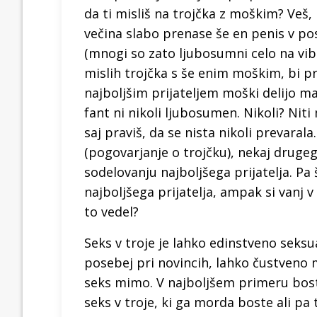
da ti misliš na trojčka z moškim? Veš, 
večina slabo prenase še en penis v poste
(mnogi so zato ljubosumni celo na vibr
mislih trojčka s še enim moškim, bi pre
najboljšim prijateljem moški delijo ma
fant ni nikoli ljubosumen. Nikoli? Nit
saj praviš, da se nista nikoli prevarala
(pogovarjanje o trojčku), nekaj druge
sodelovanju najboljšega prijatelja. Pa 
najboljšega prijatelja, ampak si vanj v
to vedel?
Seks v troje je lahko edinstveno seksu
posebej pri novincih, lahko čustveno 
seks mimo. V najboljšem primeru boste
seks v troje, ki ga morda boste ali pa 