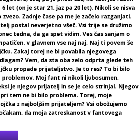
 let (on je star 21, jaz pa 20 let). Nikoli se nisva
 zvezo. Zadnje čase pa me je začelo razganjati.
telj postal neverjetno všeč. Vsi trije se družimo
nec tedna, da ga spet vidim. Ves čas sanjam o
impatičen, v glavnem vse naj naj. Naj ti povem še
jčku. Zakaj torej ne bi povabila njegovega
redlagam? Vem, da sta oba zelo odprta glede teh
čku propade prijateljstvo. Je to res? To bi bilo
o problemov. Moj fant ni nikoli ljubosumen.
i je njegov prijatelj in se je celo strinjal. Njegov
i pri tem ne bi bilo problema. Torej, moje
rojčka z najboljšim prijateljem? Vsi obožujemo
e počakam, da moja zatreskanost v fantovega