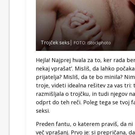
Trojček seks
FOTO: iStockphoto
Hejla! Najprej hvala za to, ker rada 
nekaj vprašat’. Misliš, da lahko počak
prijatelja? Misliš, da te bo minila? Ni
troje, videti idealna rešitev za vas tri:
razmišljala o trojčku, in tudi njegov naj
odprt do teh reči. Poleg tega se tvoj fa
seksi.
Preden fantu, o katerem praviš, da ni 
več vprašanj. Prvo je: si prepričana, da