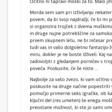
Očitno ni tapravi moški za to. Malo jih
Morda sem sam pri izživljanju nekater
povem, da bi svoji najdražji, če bi mi
si organizira trojček z dvema moškima
in druge nujne potrebščine za samsko ži
prvem skupnem letu, ne bi ničesar pr
tudi vas in vašo dolgoletno fantazijo-
miru, dokler je ne boste ižživeli. Kaj na
zadovoljiti z gledanjem porničev s tro
poveča. Poskusite, če še niste …
Najbolje za vašo zvezo, ki vam očitno 
poskusite na druge načine popestriti 
pomočjo primerne seks igračke, ob kater
ključni del (res umeten) še enega moš
preostane možnost, ki ste jo sami omeni