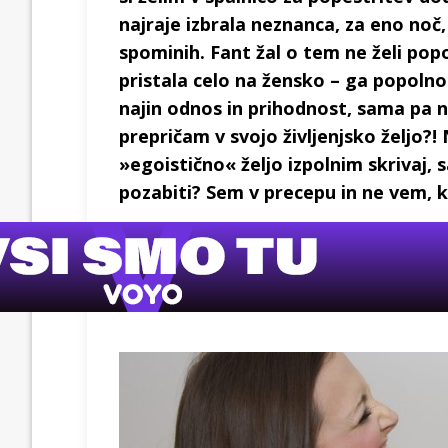
najraje izbrala neznanca, za eno noč, 
spominih. Fant žal o tem ne želi pop
pristala celo na žensko – ga popolnom
najin odnos in prihodnost, sama pa n
prepričam v svojo življenjsko željo?!
»egoistično« željo izpolnim skrivaj, 
pozabiti? Sem v precepu in ne vem, ka