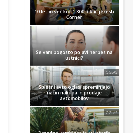
10 let in več kot 1.300 lokacij Fresh
Corner
Se vam pogosto pojavi herpes na
ustnici?
OGLAS
Spletni avto oglasi spreminjajo
način nakupa in prodaje
avtomobilov
OGLAS