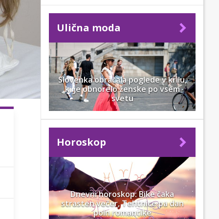
Ulična moda
Slovenka obračala poglede v krilu,
ki je obnorelo ženske po vsem
svetu
Horoskop
Dnevni horoskop: Bike čaka
strasten večer, Tehtnice pa dan
poln romantike