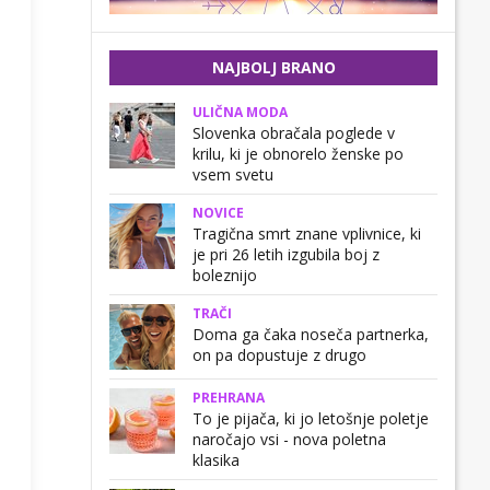
NAJBOLJ BRANO
ULIČNA MODA
Slovenka obračala poglede v
krilu, ki je obnorelo ženske po
vsem svetu
NOVICE
Tragična smrt znane vplivnice, ki
je pri 26 letih izgubila boj z
boleznijo
TRAČI
Doma ga čaka noseča partnerka,
on pa dopustuje z drugo
PREHRANA
To je pijača, ki jo letošnje poletje
naročajo vsi - nova poletna
klasika