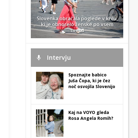
Slovenka obračala poglede v krilu,
ki je obnorelo ženske po vsem
svetu
Intervju
Spoznajte babico
Juša Čopa, ki je čez
noč osvojila Slovenijo
Kaj na VOYO gleda
Rosa Angela Romih?