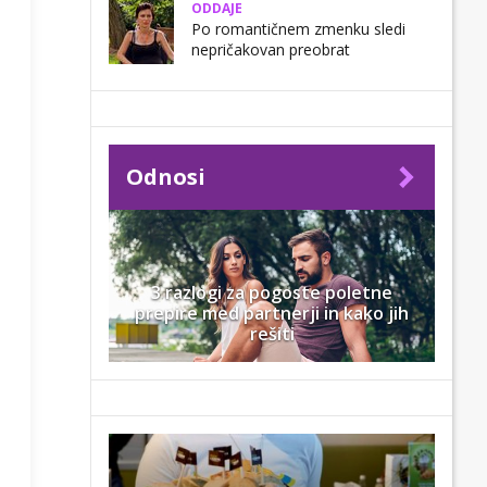
ODDAJE
Po romantičnem zmenku sledi
nepričakovan preobrat
Odnosi
3 razlogi za pogoste poletne
prepire med partnerji in kako jih
rešiti