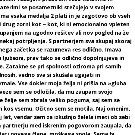
katerimi se posamezniki srečujejo v svojem
 ima vsaka medalja 2 plati in je zagotovo ob vseh
 drug zorni kot ‒ kot, ki ni emocionalno vpleten
 upanjem na ugodno rešitev ali nov pogled na že
r nekaj potrpljenja. S partnerjem sva skupaj skoraj
samega začetka se razumeva res odlično. Imava
jubezni, prav tako se odlično dopolnjujeva in
je. Zatakne se pri spolnosti oziroma pri samih
dnosih, vedno sva si skušala ugajati in
male. Vse dokler moja želja ni prišla na »gluha
veze sem se odločila, da mu zaupam svojo
je želje sem zbrala veliko poguma, saj sem se
 in kos vsemu. Očitno sem se motila. Naj omenim,
 let, vendar sem za izkušnjo želela imeti ob sebi
 partnerju med iskrenim pogovorom zaupala, da
odati novega člana, moškega spola. Sama bi