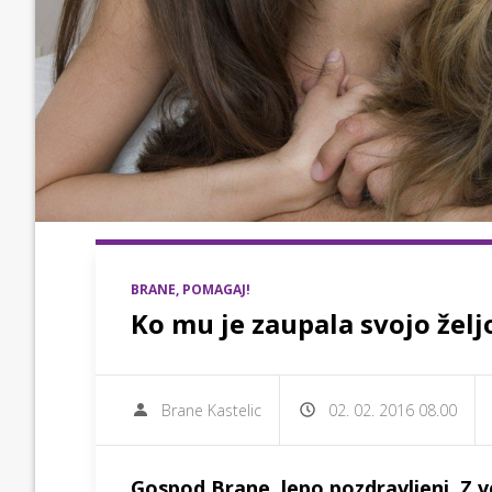
BRANE, POMAGAJ!
Ko mu je zaupala svojo željo 
Brane Kastelic
02. 02. 2016 08.00
Gospod Brane, lepo pozdravljeni. Z 