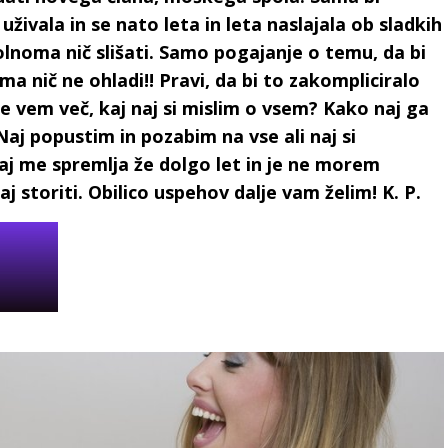
uživala in se nato leta in leta naslajala ob sladkih
olnoma nič slišati. Samo pogajanje o temu, da bi
a nič ne ohladi!! Pravi, da bi to zakompliciralo
e vem več, kaj naj si mislim o vsem? Kako naj ga
 Naj popustim in pozabim na vse ali naj si
saj me spremlja že dolgo let in je ne morem
j storiti. Obilico uspehov dalje vam želim! K. P.