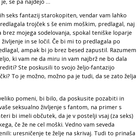
 je, se pa najdejo …
ih seks fantazij starokopiten, vendar vam lahko
 predlagala trojček s še enim moškim, predlagal, naj
 brez mojega sodelovanja, spokal teniške loparje
vljenje in se ločil. Če bi mi to predlagala po
edlagal, ampak bi jo brez besed zapustil. Razumem
željo, ki vam ne da miru in vam najbrž ne bo dala
rediti? Ste poskusili to svojo željo-fantazijo
jčki? To je možno, možno pa je tudi, da se zato želja
veliko pomeni, bi bilo, da poskusite pozabiti in
vaše seksualno življenje s fantom, na primer s
i bi imeli občutek, da je v postelji vsaj (za seks)
kega, če že ne cel moški. Vedno vam seveda
li: uresničenje te želje na skrivaj. Tudi to prinaša