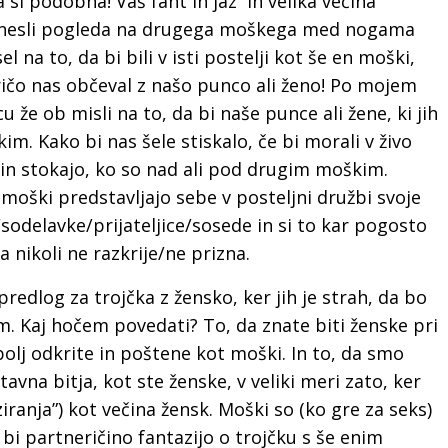
 si podobna! Vaš fant in jaz in velika večina
renesli pogleda na drugega moškega med nogama
l na to, da bi bili v isti postelji kot še en moški,
pričo nas občeval z našo punco ali ženo! Po mojem
cu že ob misli na to, da bi naše punce ali žene, ki jih
m. Kako bi nas šele stiskalo, če bi morali v živo
o in stokajo, ko so nad ali pod drugim moškim.
ko moški predstavljajo sebe v posteljni družbi svoje
/sodelavke/prijateljice/sosede in si to kar pogosto
a nikoli ne razkrije/ne prizna.
predlog za trojčka z žensko, ker jih je strah, da bo
m. Kaj hočem povedati? To, da znate biti ženske pri
bolj odkrite in poštene kot moški. In to, da smo
tavna bitja, kot ste ženske, v veliki meri zato, ker
iranja”) kot večina žensk. Moški so (ko gre za seks)
a bi partneričino fantazijo o trojčku s še enim