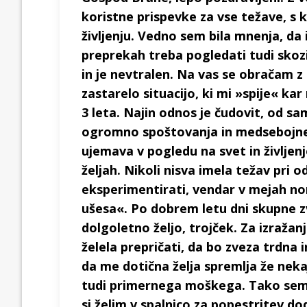
koristne prispevke za vse težave, s 
življenju. Vedno sem bila mnenja, da
preprekah treba pogledati tudi skozi
in je nevtralen. Na vas se obračam z
zastarelo situacijo, ki mi »spije« ka
3 leta. Najin odnos je čudovit, od 
ogromno spoštovanja in medsebojne l
ujemava v pogledu na svet in življen
željah. Nikoli nisva imela težav pri o
eksperimentirati, vendar v mejah nor
ušesa«. Po dobrem letu dni skupne z
dolgoletno željo, trojček. Za izražan
želela prepričati, da bo zveza trdna
da me dotična želja spremlja že nekaj
tudi primernega moškega. Tako sem
si želim v spalnico za popestritev d