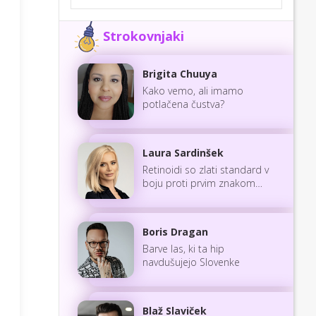
Strokovnjaki
Brigita Chuuya
Kako vemo, ali imamo
potlačena čustva?
Laura Sardinšek
Retinoidi so zlati standard v
boju proti prvim znakom
staranja
Boris Dragan
Barve las, ki ta hip
navdušujejo Slovenke
Blaž Slaviček