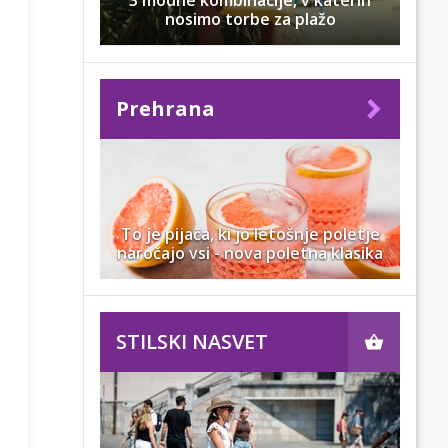
3 modne kombinacije, v katerih
nosimo torbe za plažo
Prehrana
To je pijača, ki jo letošnje poletje
naročajo vsi - nova poletna klasika
STILSKI NASVET