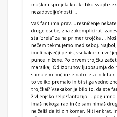
moškim sprejela kot kritiko svojih se
nezadovolj(e)nosti …
Vaš fant ima prav. Uresničenje nekaterih
druge osebe, zna zakomplicirati zadeve.
sta “zrela” za na primer trojčka … Moš
nečem tekmujemo med seboj. Najbolj v t
imeli največji penis, vsekakor največjeg
punce in žene. Po prvem trojčku začetn
marsikaj. Od izbruhov ljubosumja do ra
samo eno noč in se nato leta in leta na
to veliko premalo in bi si ga vedno znov
trojčka!? Vsekakor je bilo to, da ste f
življenjsko željo/fantazijo … pogumno. 
imaš nekoga rad in če sam nimaš drugih
ne želiš deliti z nikomer. Niti enkrat. 