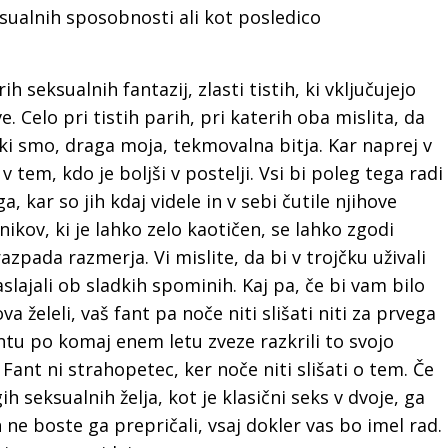
ksualnih sposobnosti ali kot posledico
 seksualnih fantazij, zlasti tistih, ki vključujejo
 Celo pri tistih parih, pri katerih oba mislita, da
ki smo, draga moja, tekmovalna bitja. Kar naprej v
em, kdo je boljši v postelji. Vsi bi poleg tega radi
a, kar so jih kdaj videle in v sebi čutile njihove
ikov, ki je lahko zelo kaotičen, se lahko zgodi
zpada razmerja. Vi mislite, da bi v trojčku uživali
slajali ob sladkih spominih. Kaj pa, če bi vam bilo
a želeli, vaš fant pa noče niti slišati niti za prvega
antu po komaj enem letu zveze razkrili to svojo
Fant ni strahopetec, ker noče niti slišati o tem. Če
 seksualnih želja, kot je klasični seks v dvoje, ga
In ne boste ga prepričali, vsaj dokler vas bo imel rad.