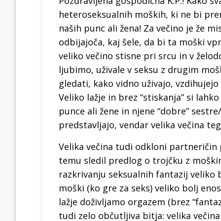
Pozdravljena gospodična K.P.! Kako sva
heteroseksualnih moških, ki ne bi p
naših punc ali žena! Za večino je že mise
odbijajoča, kaj šele, da bi ta moški v
veliko večino stisne pri srcu in v želod
ljubimo, uživale v seksu z drugim moški
gledati, kako vidno uživajo, vzdihujej
Veliko lažje in brez “stiskanja” si lah
punce ali žene in njene “dobre” sestre
predstavljajo, vendar velika večina teg
Velika večina tudi odkloni partneričin 
temu sledil predlog o trojčku z moški
razkrivanju seksualnih fantazij veliko 
moški (ko gre za seks) veliko bolj enos
lažje doživljamo orgazem (brez “fantaz
tudi zelo občutljiva bitja: velika večin