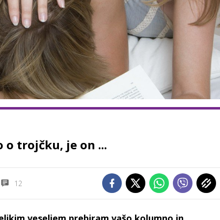
o trojčku, je on ...
12
velikim veseljem prebiram vašo kolumno in