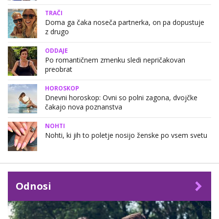
TRAČI
Doma ga čaka noseča partnerka, on pa dopustuje
z drugo
ODDAJE
Po romantičnem zmenku sledi nepričakovan
preobrat
HOROSKOP
Dnevni horoskop: Ovni so polni zagona, dvojčke
čakajo nova poznanstva
NOHTI
Nohti, ki jih to poletje nosijo ženske po vsem svetu
Odnosi