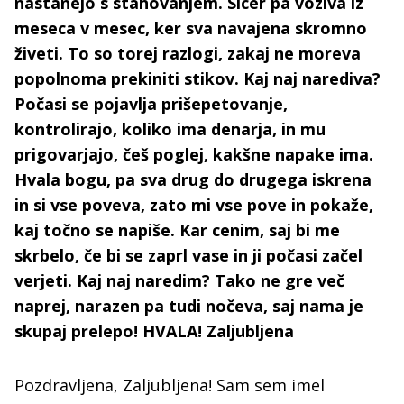
nastanejo s stanovanjem. Sicer pa voziva iz
meseca v mesec, ker sva navajena skromno
živeti. To so torej razlogi, zakaj ne moreva
popolnoma prekiniti stikov. Kaj naj narediva?
Počasi se pojavlja prišepetovanje,
kontrolirajo, koliko ima denarja, in mu
prigovarjajo, češ poglej, kakšne napake ima.
Hvala bogu, pa sva drug do drugega iskrena
in si vse poveva, zato mi vse pove in pokaže,
kaj točno se napiše. Kar cenim, saj bi me
skrbelo, če bi se zaprl vase in ji počasi začel
verjeti. Kaj naj naredim? Tako ne gre več
naprej, narazen pa tudi nočeva, saj nama je
skupaj prelepo! HVALA! Zaljubljena
Pozdravljena, Zaljubljena! Sam sem imel