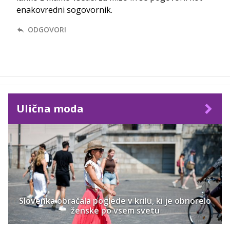
enakovredni sogovornik.
ODGOVORI
Ulična moda
Slovenka obračala poglede v krilu, ki je obnorelo
ženske po vsem svetu