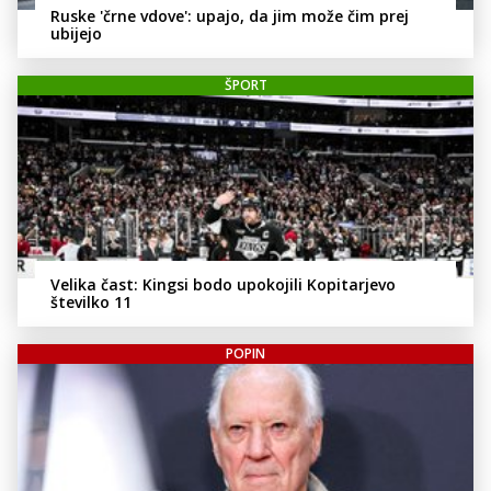
Ruske 'črne vdove': upajo, da jim može čim prej
ubijejo
ŠPORT
Velika čast: Kingsi bodo upokojili Kopitarjevo
številko 11
POPIN