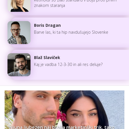
znakom staranja
Boris Dragan
Barve las, ki ta hip navdušujejo Slovenke
Blaž Slaviček
Kaj je vadba 12-3-30 in ali res deluje?
Njuna ljubezen naj bi bila marketinški trik, tako