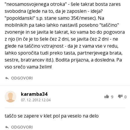
"neosamosvojenega otroka" - šele takrat bosta zares
svobodna (glede na to, da je zaposlen - ideja?
"popoldanski" s.p. stane samo 35€/mesec). Na
mobilnikih pa tako lahko nastaviš posebno "taščino"
zvonenje in se javita le takrat, ko vama bo do pogovora
z njo (in če je to šele čez 2 dni, se javita čez 2 dni - ne
glede na taščino vztrajnost - da je z vama vse v redu,
lahko sporočita tudi preko tasta, partnerjevega brata,
sestre, bratrancev itd.). Bodita prijazna, a dosledna. Pa
vso srečo vama želim!
ODGOVORI
karamba34
9
0
07. 12. 2012 12.04
taščo se zapere v klet pol pa veselo na delo
ODGOVORI