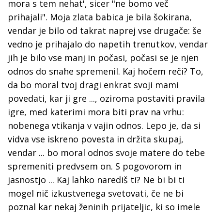
mora s tem nehat', sicer "ne bomo več
prihajali". Moja zlata babica je bila šokirana,
vendar je bilo od takrat naprej vse drugače: še
vedno je prihajalo do napetih trenutkov, vendar
jih je bilo vse manj in počasi, počasi se je njen
odnos do snahe spremenil. Kaj hočem reči? To,
da bo moral tvoj dragi enkrat svoji mami
povedati, kar ji gre ..., oziroma postaviti pravila
igre, med katerimi mora biti prav na vrhu:
nobenega vtikanja v vajin odnos. Lepo je, da si
vidva vse iskreno povesta in držita skupaj,
vendar ... bo moral odnos svoje matere do tebe
spremeniti predvsem on. S pogovorom in
jasnostjo ... Kaj lahko narediš ti? Ne bi bi ti
mogel nič izkustvenega svetovati, če ne bi
poznal kar nekaj ženinih prijateljic, ki so imele