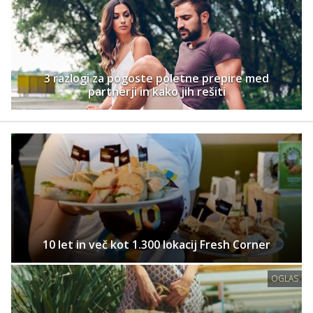
3 razlogi za pogoste poletne prepire med
partnerji in kako jih rešiti
10 let in več kot 1.300 lokacij Fresh Corner
OGLAS