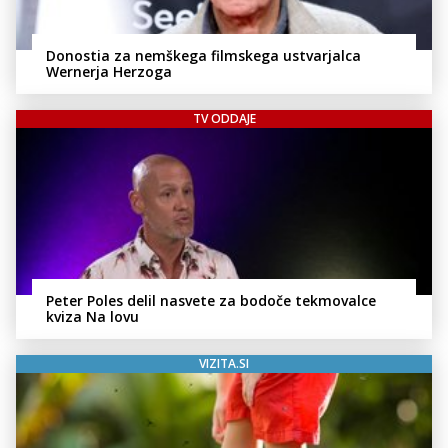
Donostia za nemškega filmskega ustvarjalca
Wernerja Herzoga
TV ODDAJE
Peter Poles delil nasvete za bodoče tekmovalce
kviza Na lovu
VIZITA.SI