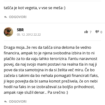
tašča je kot vegeta, v vse se meša :)
ODGOVORI
SBR
7
0
05. 12. 2012 22.22
Draga moja...že res da tašča sina deloma še vedno
financira, ampak to je njena svobodna izbira in to ni
plačilo za to da vaju lahko terorizira. Fantu naravnost
povej, da naj svojo mami postavi na realna tla in naj ji
pove da sta samotojna in da si želita več miru. Če bo
začela s takimi da bo nehala pomagati financirati faks,
ji lepo povejta da bi sama komot preživela, če on nebi
hodil na faks in se izobraževal za boljšo prihodnost,
ampak raje služil denar... Pa srečno :)
ODGOVORI