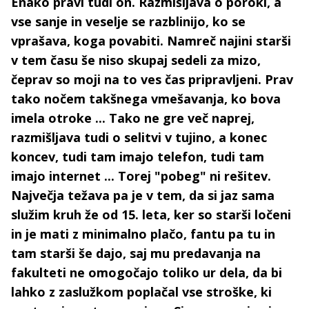
Enako pravi tudi on. Razmišljava o poroki, a
vse sanje in veselje se razblinijo, ko se
vprašava, koga povabiti. Namreč najini starši
v tem času še niso skupaj sedeli za mizo,
čeprav so moji na to ves čas pripravljeni. Prav
tako nočem takšnega vmešavanja, ko bova
imela otroke ... Tako ne gre več naprej,
razmišljava tudi o selitvi v tujino, a konec
koncev, tudi tam imajo telefon, tudi tam
imajo internet ... Torej "pobeg" ni rešitev.
Največja težava pa je v tem, da si jaz sama
služim kruh že od 15. leta, ker so starši ločeni
in je mati z minimalno plačo, fantu pa tu in
tam starši še dajo, saj mu predavanja na
fakulteti ne omogočajo toliko ur dela, da bi
lahko z zaslužkom poplačal vse stroške, ki