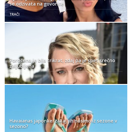
se odzivata na govorice
TRAČI
Poročena je bila trikrat, zdaj pa je spet srečno
zaljubljena
TRAČI
Havaianas japonke: zakaj jih nosimo iz sezone v
sezono?