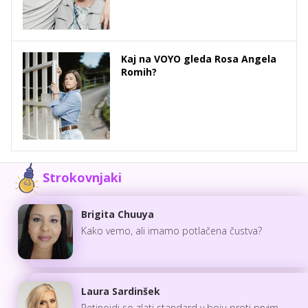
Kaj na VOYO gleda Rosa Angela
Romih?
Strokovnjaki
Brigita Chuuya
Kako vemo, ali imamo potlačena čustva?
Laura Sardinšek
Retinoidi so zlati standard v boju proti prvim