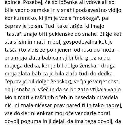
edince. Posebej, če so ločenke ali vdove ali so
bile vedno samske in v snahi podzavestno vidijo
konkurentko, ki jim je vzela "moškega", pa
čeprav je to sin. Tudi take tašče, ki imajo
"tasta", znajo biti peklenske do snahe. Bližje kot
sta si sin in mati in bolj gospodovalna kot je
tašča (to vidiš že po njenem odnosu do moža –
ena moja zlata babica naj bi bila grozna do
mojega dedka, ker je bil dolgo ženskar, druga
moja zlata babica je bila zlata tudi do dedka,
čeprav je bil dolgo ženskar), večja je verjetnost,
da ji snaha ni všeč in da se bo zato vtikala vanjo.
Moja mati v taščinih očeh in besedah ni vedela
nič, ni znala ničesar prav narediti in tako naprej,
vse dokler ni enkrat moj oče vendarle zbral
dovolj poguma in ji dejal, da ima tega dovolj, da