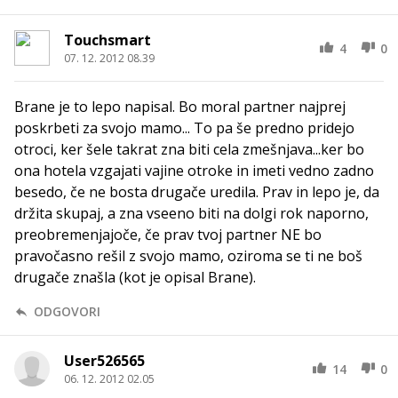
Touchsmart
4
0
07. 12. 2012 08.39
Brane je to lepo napisal. Bo moral partner najprej
poskrbeti za svojo mamo... To pa še predno pridejo
otroci, ker šele takrat zna biti cela zmešnjava...ker bo
ona hotela vzgajati vajine otroke in imeti vedno zadno
besedo, če ne bosta drugače uredila. Prav in lepo je, da
držita skupaj, a zna vseeno biti na dolgi rok naporno,
preobremenjajoče, če prav tvoj partner NE bo
pravočasno rešil z svojo mamo, oziroma se ti ne boš
drugače znašla (kot je opisal Brane).
ODGOVORI
User526565
14
0
06. 12. 2012 02.05