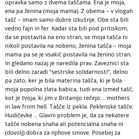
opravka samo z dvema taščama. Ena je moja,
ena pa ženina (moja mama). Z obema – v vlogah
tašč – imam samo dobre izkušnje. Obe sta bili
vedno fajn in fer. Kadar sta bili pod pritiskom,
da se postavita na eno stran, se moja tašča ni
nikoli postavila na nobeno, ženina tašča – moja
mama pa se je vsakič postavila na ženino stran.
In gledano nazaj je naredila prav. Zaveznici sta
bili delno zaradi "sestrske solidarnosti", delno
pa zato, ker je bila materina tašča, ki je bila
moja popolna zlata babica, tudi ena izmed tašč,
kot je tvoja, ki jim v Britanijo rečejo ... mothers
in law from hell. Tašče iz pekla. Peklenske tašče.
Hudičevke ... Glavni problem je, da za nekatere
tašče nobena snaha ali potencialna snaha ni
(dovolj) dobra za njihove sinove. Posebej za