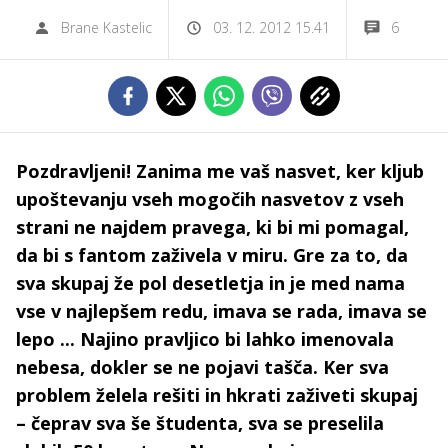
Brane Kastelic
03. 12. 2012 15.41
6
Pozdravljeni! Zanima me vaš nasvet, ker kljub
upoštevanju vseh mogočih nasvetov z vseh
strani ne najdem pravega, ki bi mi pomagal,
da bi s fantom zaživela v miru. Gre za to, da
sva skupaj že pol desetletja in je med nama
vse v najlepšem redu, imava se rada, imava se
lepo ... Najino pravljico bi lahko imenovala
nebesa, dokler se ne pojavi tašča. Ker sva
problem želela rešiti in hkrati zaživeti skupaj
– čeprav sva še študenta, sva se preselila