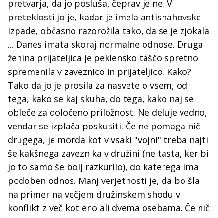
pretvarja, da jo posluša, čeprav je ne. V
preteklosti jo je, kadar je imela antisnahovske
izpade, občasno razorožila tako, da se je zjokala
... Danes imata skoraj normalne odnose. Druga
ženina prijateljica je peklensko taščo spretno
spremenila v zaveznico in prijateljico. Kako?
Tako da jo je prosila za nasvete o vsem, od
tega, kako se kaj skuha, do tega, kako naj se
obleče za določeno priložnost. Ne deluje vedno,
vendar se izplača poskusiti. Če ne pomaga nič
drugega, je morda kot v vsaki "vojni" treba najti
še kakšnega zaveznika v družini (ne tasta, ker bi
jo to samo še bolj razkurilo), do katerega ima
podoben odnos. Manj verjetnosti je, da bo šla
na primer na večjem družinskem shodu v
konflikt z več kot eno ali dvema osebama. Če nič