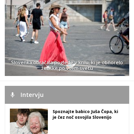
Slovenka obračala poglede v krilu, ki je obnorelo
ženske po vsem svetu
Intervju
Spoznajte babico Juša Čopa, ki
je čez noč osvojila Slovenijo