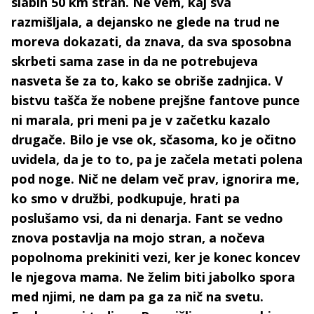
slabih 50 km stran. Ne vem, kaj sva
razmišljala, a dejansko ne glede na trud ne
moreva dokazati, da znava, da sva sposobna
skrbeti sama zase in da ne potrebujeva
nasveta še za to, kako se obriše zadnjica. V
bistvu tašča že nobene prejšne fantove punce
ni marala, pri meni pa je v začetku kazalo
drugače. Bilo je vse ok, sčasoma, ko je očitno
uvidela, da je to to, pa je začela metati polena
pod noge. Nič ne delam več prav, ignorira me,
ko smo v družbi, podkupuje, hrati pa
poslušamo vsi, da ni denarja. Fant se vedno
znova postavlja na mojo stran, a nočeva
popolnoma prekiniti vezi, ker je konec koncev
le njegova mama. Ne želim biti jabolko spora
med njimi, ne dam pa ga za nič na svetu.