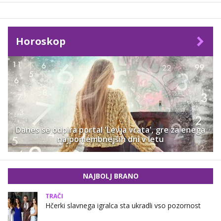
Horoskop
Danes se odpira portal 'Levja vrata', gre za enega
najpomembnejših dni v letu
NAJBOLJ BRANO
TRAČI
Hčerki slavnega igralca sta ukradli vso pozornost