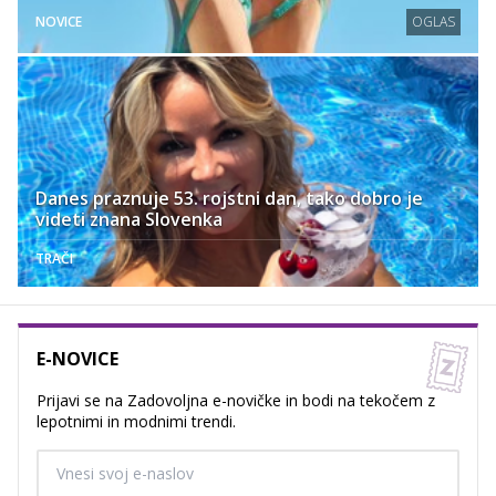
NOVICE
OGLAS
Danes praznuje 53. rojstni dan, tako dobro je
videti znana Slovenka
TRAČI
E-NOVICE
Prijavi se na Zadovoljna e-novičke in bodi na tekočem z
lepotnimi in modnimi trendi.