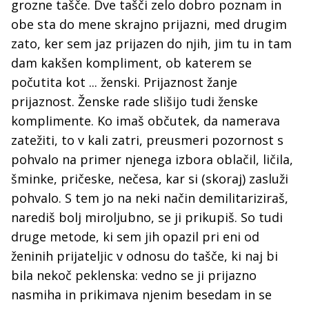
grozne tašče. Dve tašči zelo dobro poznam in
obe sta do mene skrajno prijazni, med drugim
zato, ker sem jaz prijazen do njih, jim tu in tam
dam kakšen kompliment, ob katerem se
počutita kot ... ženski. Prijaznost žanje
prijaznost. Ženske rade slišijo tudi ženske
komplimente. Ko imaš občutek, da namerava
zatežiti, to v kali zatri, preusmeri pozornost s
pohvalo na primer njenega izbora oblačil, ličila,
šminke, pričeske, nečesa, kar si (skoraj) zasluži
pohvalo. S tem jo na neki način demilitariziraš,
narediš bolj miroljubno, se ji prikupiš. So tudi
druge metode, ki sem jih opazil pri eni od
ženinih prijateljic v odnosu do tašče, ki naj bi
bila nekoč peklenska: vedno se ji prijazno
nasmiha in prikimava njenim besedam in se