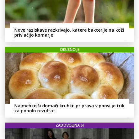
Nove raziskave razkrivajo, katere bakterije na koži
privlačijo komarje
OKUSNO.JE
Najmehkejši domači kruhki: priprava v ponvi je trik
za popoln rezultat
ZADOVOLJNA.SI