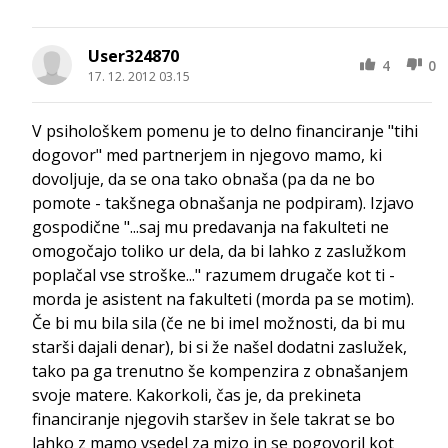
User324870
4
0
17. 12. 2012 03.15
V psihološkem pomenu je to delno financiranje "tihi
dogovor" med partnerjem in njegovo mamo, ki
dovoljuje, da se ona tako obnaša (pa da ne bo
pomote - takšnega obnašanja ne podpiram). Izjavo
gospodične "...saj mu predavanja na fakulteti ne
omogočajo toliko ur dela, da bi lahko z zaslužkom
poplačal vse stroške..." razumem drugače kot ti -
morda je asistent na fakulteti (morda pa se motim).
Če bi mu bila sila (če ne bi imel možnosti, da bi mu
starši dajali denar), bi si že našel dodatni zaslužek,
tako pa ga trenutno še kompenzira z obnašanjem
svoje matere. Kakorkoli, čas je, da prekineta
financiranje njegovih staršev in šele takrat se bo
lahko z mamo vsedel za mizo in se pogovoril kot