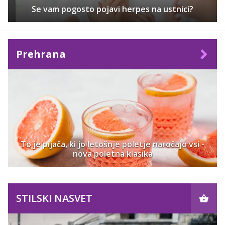
Se vam pogosto pojavi herpes na ustnici?
Prehrana
To je pijača, ki jo letošnje poletje naročajo vsi -
nova poletna klasika
STILSKI NASVET