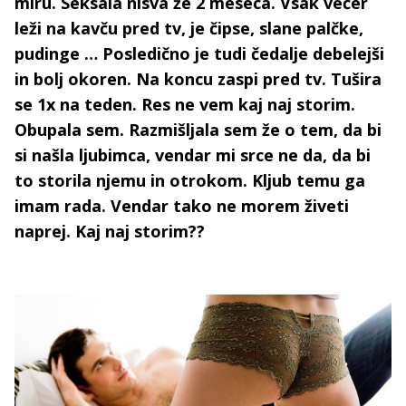
miru. Seksala nisva že 2 meseca. Vsak večer
leži na kavču pred tv, je čipse, slane palčke,
pudinge … Posledično je tudi čedalje debelejši
in bolj okoren. Na koncu zaspi pred tv. Tušira
se 1x na teden. Res ne vem kaj naj storim.
Obupala sem. Razmišljala sem že o tem, da bi
si našla ljubimca, vendar mi srce ne da, da bi
to storila njemu in otrokom. Kljub temu ga
imam rada. Vendar tako ne morem živeti
naprej. Kaj naj storim??