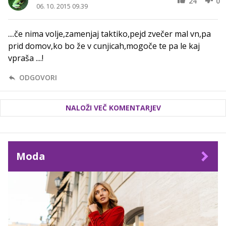
24
0
06. 10. 2015 09.39
....če nima volje,zamenjaj taktiko,pejd zvečer mal vn,pa
prid domov,ko bo že v cunjicah,mogoče te pa le kaj
vpraša ....!
ODGOVORI
NALOŽI VEČ KOMENTARJEV
Moda