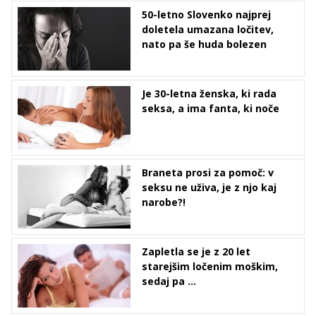
50-letno Slovenko najprej
doletela umazana ločitev,
nato pa še huda bolezen
Je 30-letna ženska, ki rada
seksa, a ima fanta, ki noče
Braneta prosi za pomoč: v
seksu ne uživa, je z njo kaj
narobe?!
Zapletla se je z 20 let
starejšim ločenim moškim,
sedaj pa ...