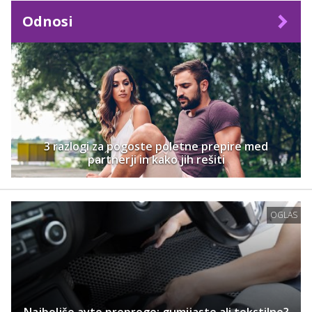
Odnosi
3 razlogi za pogoste poletne prepire med
partnerji in kako jih rešiti
OGLAS