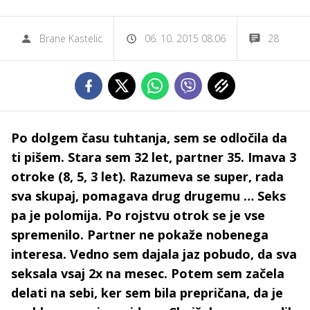
Brane Kastelic
06. 10. 2015 08.06
28
Po dolgem času tuhtanja, sem se odločila da
ti pišem. Stara sem 32 let, partner 35. Imava 3
otroke (8, 5, 3 let). Razumeva se super, rada
sva skupaj, pomagava drug drugemu … Seks
pa je polomija. Po rojstvu otrok se je vse
spremenilo. Partner ne pokaže nobenega
interesa. Vedno sem dajala jaz pobudo, da sva
seksala vsaj 2x na mesec. Potem sem začela
delati na sebi, ker sem bila prepričana, da je