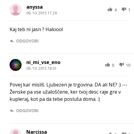
anyssa
4
1
06. 10. 2015 17.29
Kaj teb ni jasn ? Halooo!
ODGOVORI
ni_mi_vse_eno
0
10
06. 10. 2015 18.01
Povej kar misliš. Ljubezen je trgovina. DA ali NE? :) ---
Ženske pa vse užaloščene, ker tvoj desc raje gre v
kupleraj, kot pa da tebe posluša doma. :)
ODGOVORI
Narcissa