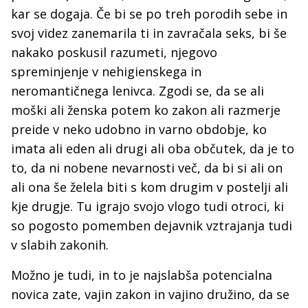
kar se dogaja. Če bi se po treh porodih sebe in
svoj videz zanemarila ti in zavračala seks, bi še
nakako poskusil razumeti, njegovo
spreminjenje v nehigienskega in
neromantičnega lenivca. Zgodi se, da se ali
moški ali ženska potem ko zakon ali razmerje
preide v neko udobno in varno obdobje, ko
imata ali eden ali drugi ali oba občutek, da je to
to, da ni nobene nevarnosti več, da bi si ali on
ali ona še želela biti s kom drugim v postelji ali
kje drugje. Tu igrajo svojo vlogo tudi otroci, ki
so pogosto pomemben dejavnik vztrajanja tudi
v slabih zakonih.
Možno je tudi, in to je najslabša potencialna
novica zate, vajin zakon in vajino družino, da se