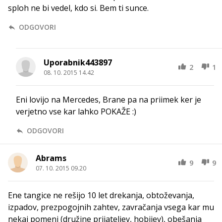
sploh ne bi vedel, kdo si. Bem ti sunce.
ODGOVORI
Uporabnik443897
2
1
08. 10. 2015 14.42
Eni lovijo na Mercedes, Brane pa na priimek ker je
verjetno vse kar lahko POKAŽE :)
ODGOVORI
Abrams
9
9
07. 10. 2015 09.20
Ene tangice ne rešijo 10 let drekanja, obtoževanja,
izpadov, prezpogojnih zahtev, zavračanja vsega kar mu
nekaj pomeni (družine prijateljev, hobijev), obešanja