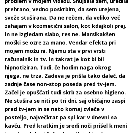
problem v mojem videzu. Shujšala sem, uredila
prehrano, vedno poskrbim, da sem urejena,
sveže stuširana. Da ne rečem, da veliko več
zahajam v kozmetični salon, kot kdajkoli prej.
In ne izgledam slabo, res ne. Marsikakšen
moški se ozre za mano. Vendar efekta pri
mojem možu ni. Njemu sta v prvi vrsti
računalnik in tv. In takrat je kot bi bil
hipnotiziran. Tudi, če hodim naga okrog
njega, ne trza. Zadeva je prišla tako daleč, da
zadnje čase non-stop poseda pred tv-jem.
Začel je opuščati tudi skrb za osebno higieno.
Ne stušira se niti po tri dni, saj običajno zaspi
pred tv-jem in se nato komaj zvleče v
posteljo, največkrat pa spi kar v dnevni na
kavču. Pred kratkim je sredi noči prišel k meni