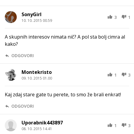
SonyGirl
3
1
10. 10. 2015 00.59
A skupnih interesov nimata nič? A pol sta bolj cimra al
kako?
ODGOVORI
Montekristo
1
3
09. 10. 2015 01.00
Kaj zdaj stare gate tu perete, to smo že brali enkrat!
ODGOVORI
Uporabnik443897
1
3
08. 10. 2015 14.41