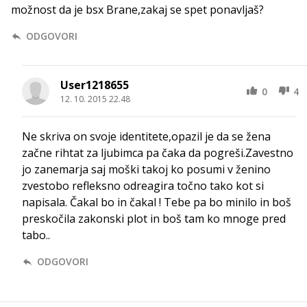
možnost da je bsx Brane,zakaj se spet ponavljaš?
ODGOVORI
User1218655
0
4
12. 10. 2015 22.48
Ne skriva on svoje identitete,opazil je da se žena
začne rihtat za ljubimca pa čaka da pogreši.Zavestno
jo zanemarja saj moški takoj ko posumi v ženino
zvestobo refleksno odreagira točno tako kot si
napisala. Čakal bo in čakal ! Tebe pa bo minilo in boš
preskočila zakonski plot in boš tam ko mnoge pred
tabo..
ODGOVORI