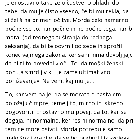
je enostavno tako zelo čustveno ohladil do
tebe, da mu je čisto vseeno, če bi mu rekla, da
si želiš na primer ločitve. Morda celo namerno
počne vse to, kar počne in ne počne tega, kar bi
moral (od rednega tuširanja do rednega
seksanja), da bi te odvrnil od sebe in sprožil
konec vajinega zakona, ker sam nima dovolj jajc,
da bi ti to povedal v oči. To, da moški ženski
ponuja smrdljiv k… je zame ultimativno
poniževanjev. Ne vem, kaj mu je…
To, kar vem pa je, da se morata o nastalem
položaju čimprej temeljito, mirno in iskreno
pogovoriti. Enostavno mu povej, da to, kar se
dogaja, ni normalno, ker res ni normalno, da pri
tem ne more ostati. Morda potrebuje samo
malo šok terapije, da se bo prebudil iz svojega