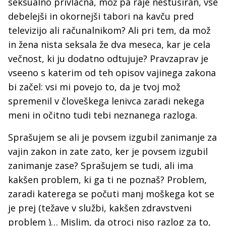
seksualno privlačna, mož pa raje nestuširan, vse
debelejši in okornejši tabori na kavču pred
televizijo ali računalnikom? Ali pri tem, da mož
in žena nista seksala že dva meseca, kar je cela
večnost, ki ju dodatno odtujuje? Pravzaprav je
vseeno s katerim od teh opisov vajinega zakona
bi začel: vsi mi povejo to, da je tvoj mož
spremenil v človeškega lenivca zaradi nekega
meni in očitno tudi tebi neznanega razloga.
Sprašujem se ali je povsem izgubil zanimanje za
vajin zakon in zate zato, ker je povsem izgubil
zanimanje zase? Sprašujem se tudi, ali ima
kakšen problem, ki ga ti ne poznaš? Problem,
zaradi katerega se počuti manj moškega kot se
je prej (težave v službi, kakšen zdravstveni
problem )… Mislim, da otroci niso razlog za to,