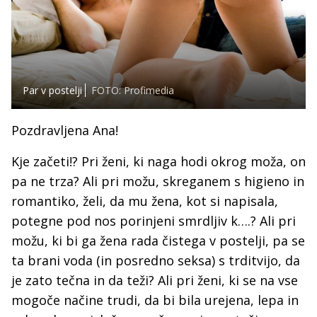
Par v postelji
FOTO: Profimedia
Pozdravljena Ana!
Kje začeti!? Pri ženi, ki naga hodi okrog moža, on
pa ne trza? Ali pri možu, skreganem s higieno in
romantiko, želi, da mu žena, kot si napisala,
potegne pod nos porinjeni smrdljiv k….? Ali pri
možu, ki bi ga žena rada čistega v postelji, pa se
ta brani voda (in posredno seksa) s trditvijo, da
je zato tečna in da teži? Ali pri ženi, ki se na vse
mogoče načine trudi, da bi bila urejena, lepa in