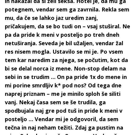
in nakazal da si želi seksa. Hotel je, da mu ga
potegnem, vendar sem ga zavrnila. Rekla sem
mu, da če se lahko jaz uredim zanj,
pričakujem, da se bo tudi on – vsaj stuširal. Ne
pa da pride k meni v posteljo po treh dneh
netuširanja. Seveda je bil užaljen, vendar žal
res nisem mogla. Ustavilo se mi je. Po vsem
tem kar naredim za njega, se počutim, kot da
bi se delal norca iz mene. Non-stop delam na
sebi in se trudim … On pa pride 1x do mene in
mi porine smrdljiv k* pod nos? Od tega dne
naprej priznam – me je minilo sploh še siliti
vanj. Nekaj časa sem se še trudila, ga
spodbujala naj gre pod tuš in pride k meni v
posteljo … Vendar mi je odgovoril, da sem
tečna in naj neham težiti. Zdaj ga pustim na