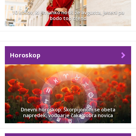
10 kosov, ki jih lahko nosiš že avgusta, jeseni pa
bodo top trend
Horoskop
Dnevni horoskop: Škorpijonom se obeta
napredek, vodnarje čaka dobra novica