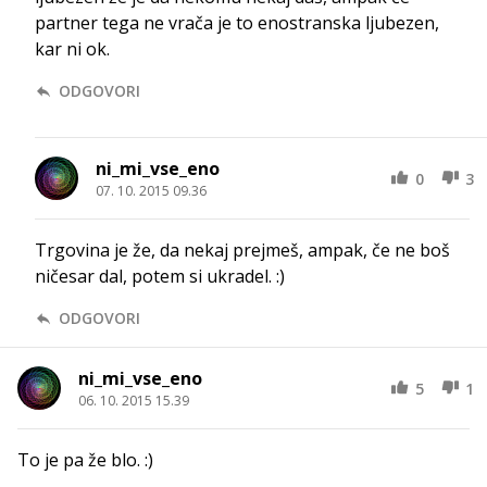
partner tega ne vrača je to enostranska ljubezen,
kar ni ok.
ODGOVORI
ni_mi_vse_eno
0
3
07. 10. 2015 09.36
Trgovina je že, da nekaj prejmeš, ampak, če ne boš
ničesar dal, potem si ukradel. :)
ODGOVORI
ni_mi_vse_eno
5
1
06. 10. 2015 15.39
To je pa že blo. :)