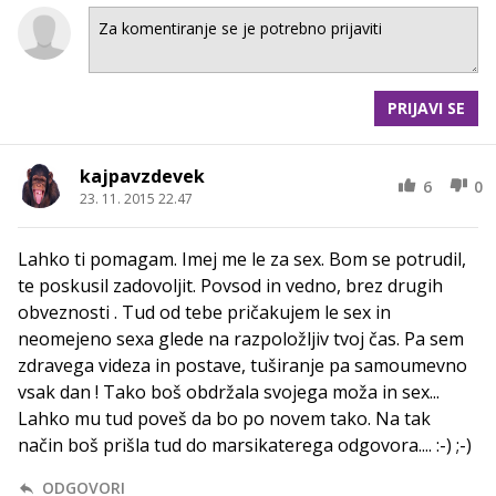
PRIJAVI SE
kajpavzdevek
6
0
23. 11. 2015 22.47
Lahko ti pomagam. Imej me le za sex. Bom se potrudil,
te poskusil zadovoljit. Povsod in vedno, brez drugih
obveznosti . Tud od tebe pričakujem le sex in
neomejeno sexa glede na razpoložljiv tvoj čas. Pa sem
zdravega videza in postave, tuširanje pa samoumevno
vsak dan ! Tako boš obdržala svojega moža in sex...
Lahko mu tud poveš da bo po novem tako. Na tak
način boš prišla tud do marsikaterega odgovora.... :-) ;-)
ODGOVORI