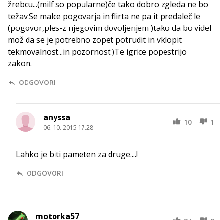
žrebcu...(milf so popularne)če tako dobro zgleda ne bo
težav.Se malce pogovarja in flirta ne pa it predaleč le
(pogovor,ples-z njegovim dovoljenjem )tako da bo videl
mož da se je potrebno zopet potrudit in vklopit
tekmovalnost...in pozornost:)Te igrice popestrijo
zakon.
ODGOVORI
anyssa
10
1
06. 10. 2015 17.28
Lahko je biti pameten za druge....!
ODGOVORI
motorka57