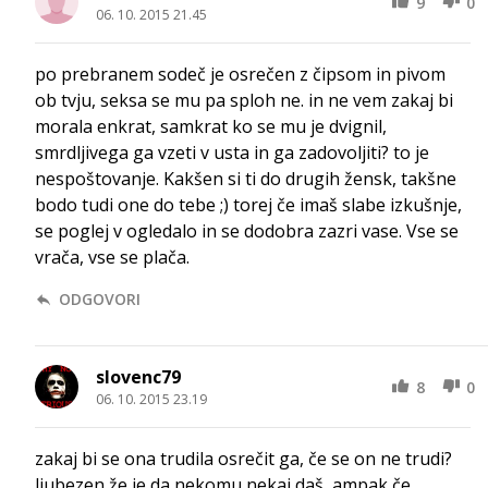
9
0
06. 10. 2015 21.45
po prebranem sodeč je osrečen z čipsom in pivom
ob tvju, seksa se mu pa sploh ne. in ne vem zakaj bi
morala enkrat, samkrat ko se mu je dvignil,
smrdljivega ga vzeti v usta in ga zadovoljiti? to je
nespoštovanje. Kakšen si ti do drugih žensk, takšne
bodo tudi one do tebe ;) torej če imaš slabe izkušnje,
se poglej v ogledalo in se dodobra zazri vase. Vse se
vrača, vse se plača.
ODGOVORI
slovenc79
8
0
06. 10. 2015 23.19
zakaj bi se ona trudila osrečit ga, če se on ne trudi?
ljubezen že je da nekomu nekaj daš, ampak če