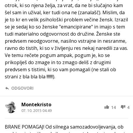
otrok, ki so njena želja, za vrat, da ne bi slučajno kam
šel sam in užival, ker tudi ona ne (zanalašč). Mislim, da
je to kr en velik psihološki problem večine žensk. Izrazil
se je sedaj ko so ženske "emancipirane" in imajo s tem
tudi materialno odgovornost do družine. Ženske ste
predvsem neodgovorne, nasilno vstrajne in nesranme,
ravno do tistih, ki so v življenju res nekaj naredili za vas.
Ve temu rečete pogum ampak, pogum je, ko se
prikoplješ do zmage in to zmago deliš z drugimi
predvsem s tistimi, ki so vam pomagali (ne stali ob
strani z bla bla bla !!!!!!!).
ODGOVORI
Montekristo
14
4
07. 10. 2015 04.49
BRANE POMAGAJ! Od silnega samozadovoljevanja, ob