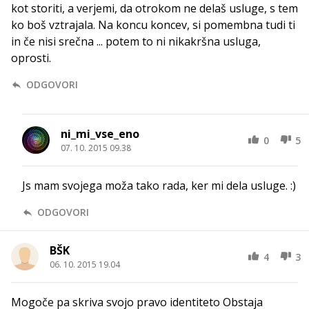
kot storiti, a verjemi, da otrokom ne delaš usluge, s tem
ko boš vztrajala. Na koncu koncev, si pomembna tudi ti
in če nisi srečna ... potem to ni nikakršna usluga,
oprosti.
ODGOVORI
ni_mi_vse_eno
0
5
07. 10. 2015 09.38
Js mam svojega moža tako rada, ker mi dela usluge. :)
ODGOVORI
BŠK
4
3
06. 10. 2015 19.04
Mogoče pa skriva svojo pravo identiteto Obstaja