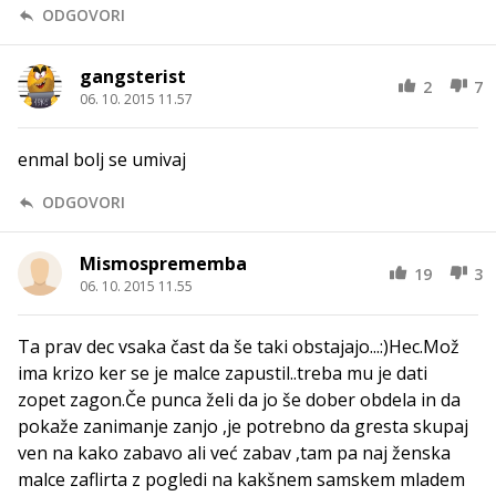
ODGOVORI
gangsterist
2
7
06. 10. 2015 11.57
enmal bolj se umivaj
ODGOVORI
Mismosprememba
19
3
06. 10. 2015 11.55
Ta prav dec vsaka čast da še taki obstajajo...:)Hec.Mož
ima krizo ker se je malce zapustil..treba mu je dati
zopet zagon.Če punca želi da jo še dober obdela in da
pokaže zanimanje zanjo ,je potrebno da gresta skupaj
ven na kako zabavo ali već zabav ,tam pa naj ženska
malce zaflirta z pogledi na kakšnem samskem mladem