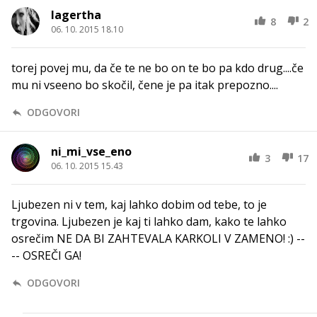
lagertha
8
2
06. 10. 2015 18.10
torej povej mu, da če te ne bo on te bo pa kdo drug....če
mu ni vseeno bo skočil, čene je pa itak prepozno....
ODGOVORI
ni_mi_vse_eno
3
17
06. 10. 2015 15.43
Ljubezen ni v tem, kaj lahko dobim od tebe, to je
trgovina. Ljubezen je kaj ti lahko dam, kako te lahko
osrečim NE DA BI ZAHTEVALA KARKOLI V ZAMENO! :) --
-- OSREČI GA!
ODGOVORI