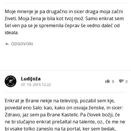
Moje mnenje je pa drugačno in sicer draga moja začni
živeti. Moja žena je bila kot tvoj mož. Samo enkrat sem
šel ven pa se je spremenila čeprav še vedno daleč od
ideala.
ODGOVORI
LudiJoža
9
3
07. 10. 2015 12.22
Enkrat je Brane nekje na televiziji, pozabil sem kje,
povedal eno šalo: kao, kako on osvaja ženske, in sicer:
Zdravo, jaz sem pa Brane Kastelic. Pa človek božji, če
ne bi slučajno enkrat prešaltal na talente, oz., če me ne
bi vsake tolko zaneslo na ta portal, ker sem bedak,