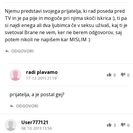
Njemu predstavi svojega prijatelja, ki rad poseda pred
TV in je pa pije in mogoče pri njima skoči iskrica :), ti pa
si najdi enega ali dva ljubimca če v seksu uživaš, kaj ti je
svetoval Brane ne vem, ker ne berem odgovorov, saj
potem nikoli ne napišem kar MISLIM :)
ODGOVORI
radi plavamo
0
0
17. 12. 2015 21.19
prijatelja, a je postal gej?
ODGOVORI
User777121
3
0
08. 10. 2015 13.56