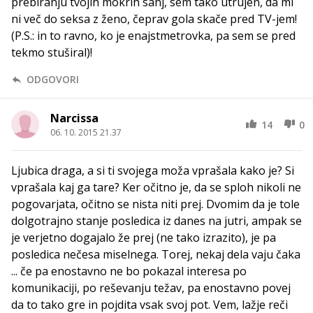
prebiranju tvojih mokrih sanj, sem tako utrujen, da mi
ni več do seksa z ženo, čeprav gola skače pred TV-jem!
(P.S.: in to ravno, ko je enajstmetrovka, pa sem se pred
tekmo stuširal)!
ODGOVORI
Narcissa
14
0
06. 10. 2015 21.37
Ljubica draga, a si ti svojega moža vprašala kako je? Si
vprašala kaj ga tare? Ker očitno je, da se sploh nikoli ne
pogovarjata, očitno se nista niti prej. Dvomim da je tole
dolgotrajno stanje posledica iz danes na jutri, ampak se
je verjetno dogajalo že prej (ne tako izrazito), je pa
posledica nečesa miselnega. Torej, nekaj dela vaju čaka
... če pa enostavno ne bo pokazal interesa po
komunikaciji, po reševanju težav, pa enostavno povej
da to tako gre in pojdita vsak svoj pot. Vem, lažje reči