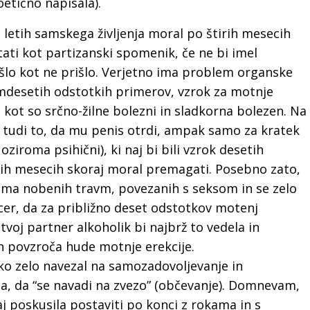
poetično napisala).
h letih samskega življenja moral po štirih mesecih
ati kot partizanski spomenik, če ne bi imel
šlo kot ne prišlo. Verjetno ima problem organske
emdesetih odstotkih primerov, vzrok za motnje
e kot so srčno-žilne bolezni in sladkorna bolezen. Na
tudi to, da mu penis otrdi, ampak samo za kratek
 oziroma psihični), ki naj bi bili vzrok desetih
tirih mesecih skoraj moral premagati. Posebno zato,
nima nobenih travm, povezanih s seksom in se zelo
sicer, da za približno deset odstotkov motenj
 tvoj partner alkoholik bi najbrž to vedela in
h povzroča hude motnje erekcije.
ako zelo navezal na samozadovoljevanje in
sa, da “se navadi na zvezo” (občevanje). Domnevam,
aj poskusila postaviti po konci z rokama in s