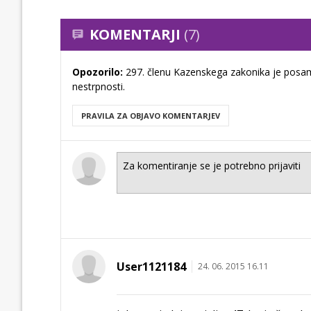
KOMENTARJI
(7)
Opozorilo:
297. členu Kazenskega zakonika je posam
nestrpnosti.
PRAVILA ZA OBJAVO KOMENTARJEV
User1121184
24. 06. 2015 16.11