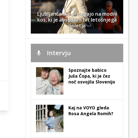
Ljubljančanke prisegajo na modni
kos, ki je absolutni hit letošnjega
poletja
Intervju
Spoznajte babico
Juša Čopa, ki je čez
noč osvojila Slovenijo
Kaj na VOYO gleda
Rosa Angela Romih?