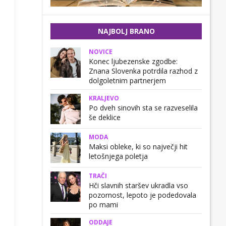
NAJBOLJ BRANO
NOVICE
Konec ljubezenske zgodbe:
Znana Slovenka potrdila razhod z
dolgoletnim partnerjem
KRALJEVO
Po dveh sinovih sta se razveselila
še deklice
MODA
Maksi obleke, ki so največji hit
letošnjega poletja
TRAČI
Hči slavnih staršev ukradla vso
pozornost, lepoto je podedovala
po mami
ODDAJE