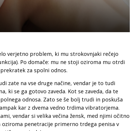
elo verjetno problem, ki mu strokovnjaki rečejo
funkcija). Po domače: mu ne stoji oziroma mu otrdi
o prekratek za spolni odnos.
udi zate na vse druge načine, vendar je to tudi
a, ki se ga gotovo zaveda. Kot se zaveda, da te
polnega odnosa. Zato se še bolj trudi in poskuša
 ampak kar z dvema vedno trdima vibratorjema.
kami, vendar si velika večina žensk, med njimi očitno
ja oziroma penetracije primerno trdega penisa v