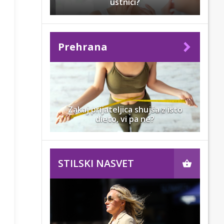
ustnici?
Prehrana
Zakaj prijateljica shujša z isto
dieto, vi pa ne?
STILSKI NASVET