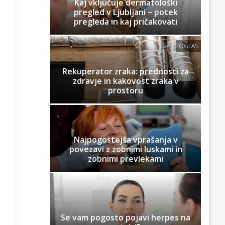
Kaj vključuje dermatološki
pregled v Ljubljani – potek
pregleda in kaj pričakovati
OGLAS
Rekuperator zraka: prednosti za
zdravje in kakovost zraka v
prostoru
Najpogostejša vprašanja v
povezavi z zobnimi luskami in
zobnimi prevlekami
Se vam pogosto pojavi herpes na