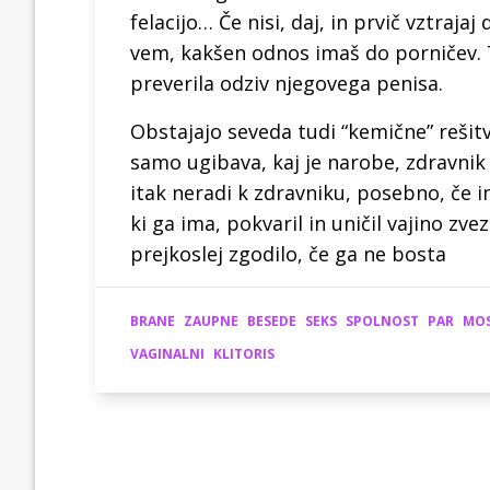
felacijo… Če nisi, daj, in prvič vztraja
vem, kakšen odnos imaš do porničev. Tu
preverila odziv njegovega penisa.
Obstajajo seveda tudi “kemične” rešitve
samo ugibava, kaj je narobe, zdravnik
itak neradi k zdravniku, posebno, če i
ki ga ima, pokvaril in uničil vajino zve
prejkoslej zgodilo, če ga ne bosta
BRANE
ZAUPNE
BESEDE
SEKS
SPOLNOST
PAR
MOS
VAGINALNI
KLITORIS