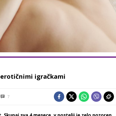
z erotičnimi igračkami
7
t. Skupaj sva 4 mesece. v postelji je zelo pozoren