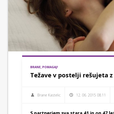
BRANE, POMAGAJ!
Težave v postelji rešujeta 
Brane Kastelic
12. 06. 2015 08.11
S partnerjem sva stara 41 in on 47 le