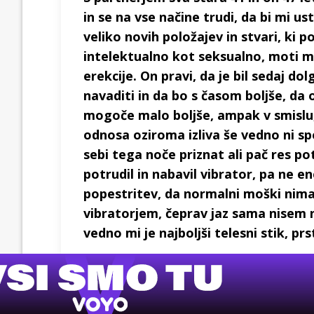
in se na vse načine trudi, da bi mi u
veliko novih položajev in stvari, ki p
intelektualno kot seksualno, moti me 
erekcije. On pravi, da je bil sedaj do
navaditi in da bo s časom boljše, da 
mogoče malo boljše, ampak v smislu
odnosa oziroma izliva še vedno ni sp
sebi tega noče priznat ali pač res po
potrudil in nabavil vibrator, pa ne e
popestritev, da normalni moški nimaj
vibratorjem, čeprav jaz sama nisem 
vedno mi je najboljši telesni stik, pr