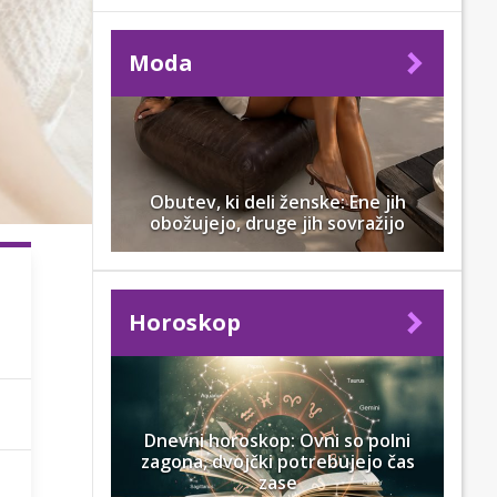
Moda
Obutev, ki deli ženske: Ene jih
obožujejo, druge jih sovražijo
Horoskop
Dnevni horoskop: Ovni so polni
zagona, dvojčki potrebujejo čas
zase