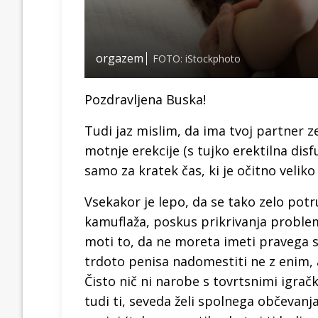
orgazem
FOTO: iStockphoto
Pozdravljena Buska!
Tudi jaz mislim, da ima tvoj partner z
motnje erekcije (s tujko erektilna dis
samo za kratek čas, ki je očitno velik
Vsekakor je lepo, da se tako zelo potr
kamuflaža, poskus prikrivanja problem
moti to, da ne moreta imeti pravega s
trdoto penisa nadomestiti ne z enim,
Čisto nič ni narobe s tovrtsnimi igrač
tudi ti, seveda želi spolnega občevan