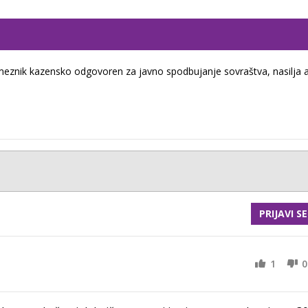
eznik kazensko odgovoren za javno spodbujanje sovraštva, nasilja a
PRIJAVI SE
1
0