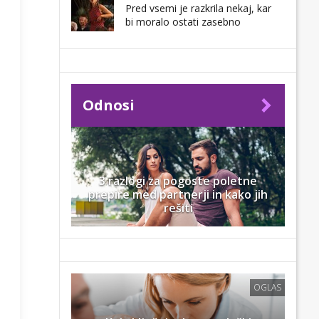
Pred vsemi je razkrila nekaj, kar
bi moralo ostati zasebno
Odnosi
3 razlogi za pogoste poletne
prepire med partnerji in kako jih
rešiti
OGLAS