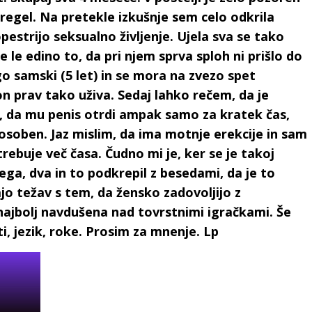
stregel. Na pretekle izkušnje sem celo odkrila
opestrijo seksualno življenje. Ujela sva se tako
le edino to, da pri njem sprva sploh ni prišlo do
lgo samski (5 let) in se mora na zvezo spet
on prav tako uživa. Sedaj lahko rečem, da je
, da mu penis otrdi ampak samo za kratek čas,
osoben. Jaz mislim, da ima motnje erekcije in sam
trebuje več časa. Čudno mi je, ker se je takoj
nega, dva in to podkrepil z besedami, da je to
o težav s tem, da žensko zadovoljijo z
najbolj navdušena nad tovrstnimi igračkami. Še
sti, jezik, roke. Prosim za mnenje. Lp