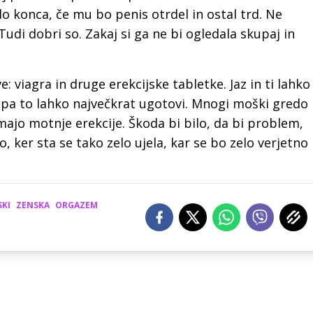
j do konca, če mu bo penis otrdel in ostal trd. Ne
di dobri so. Zakaj si ga ne bi ogledala skupaj in
: viagra in druge erekcijske tabletke. Jaz in ti lahko
 pa to lahko največkrat ugotovi. Mnogi moški gredo
majo motnje erekcije. Škoda bi bilo, da bi problem,
zo, ker sta se tako zelo ujela, kar se bo zelo verjetno
KI
ZENSKA
ORGAZEM