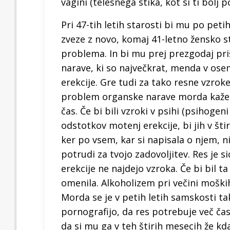
vagini (telesnega stika, kot si ti bolj 
Pri 47-tih letih starosti bi mu po peti
zveze z novo, komaj 41-letno žensko st
problema. In bi mu prej prezgodaj pri
narave, ki so največkrat, menda v os
erekcije. Gre tudi za tako resne vzrok
problem organske narave morda kaže 
čas. Če bi bili vzroki v psihi (psihogeni
odstotkov motenj erekcije, bi jih v š
ker po vsem, kar si napisala o njem, 
potrudi za tvojo zadovoljitev. Res je 
erekcije ne najdejo vzroka. Če bi bil ta
omenila. Alkoholizem pri večini moški
Morda se je v petih letih samskosti t
pornografijo, da res potrebuje več ča
da si mu ga v teh štirih mesecih že kd