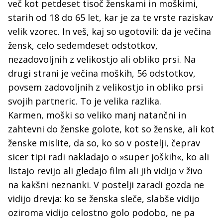
več kot petdeset tisoč ženskami in moškimi,
starih od 18 do 65 let, kar je za te vrste raziskav
velik vzorec. In veš, kaj so ugotovili: da je večina
žensk, celo sedemdeset odstotkov,
nezadovoljnih z velikostjo ali obliko prsi. Na
drugi strani je večina moških, 56 odstotkov,
povsem zadovoljnih z velikostjo in obliko prsi
svojih partneric. To je velika razlika.
Karmen, moški so veliko manj natančni in
zahtevni do ženske golote, kot so ženske, ali kot
ženske mislite, da so, ko so v postelji, čeprav
sicer tipi radi nakladajo o »super joških«, ko ali
listajo revijo ali gledajo film ali jih vidijo v živo
na kakšni neznanki. V postelji zaradi gozda ne
vidijo drevja: ko se ženska sleče, slabše vidijo
oziroma vidijo celostno golo podobo, ne pa