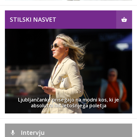
STILSKI NASVET
Ljubljančanke prisegajo na modni kos, ki je
absolutni hit letošnjega poletja
Intervju