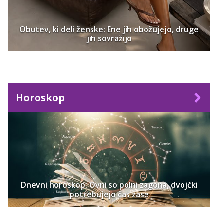
Obutev, ki deli ženske: Ene jih obožujejo, druge
jih sovražijo
Horoskop
Dnevni horoskop: Ovni so polni zagona, dvojčki
potrebujejo čas zase