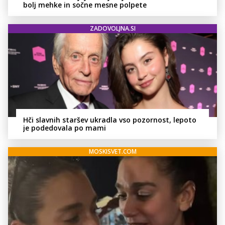
bolj mehke in sočne mesne polpete
ZADOVOLJNA.SI
Hči slavnih staršev ukradla vso pozornost, lepoto
je podedovala po mami
MOSKISVET.COM