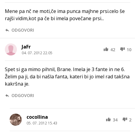
Mene pa nč ne moti,če ima punca majhne prsi.celo še
rajši vidim,kot pa če bi imela povečane prsi...
ODGOVORI
JaFr
42
10
04. 07. 2012 22.05
Spet si ga mimo pihnil, Brane. Imela je 3 fante in ne 6.
Želim pa ji, da bi našla fanta, kateri bi jo imel rad takšna
kakršna je.
ODGOVORI
cocollina
34
2
05. 07. 2012 15.43