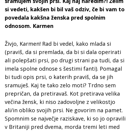
sramujem svojih prsi. Kaj naj naredim?! Želim
si vedeti, kakšen bi bil vaš odziv, če bi vam to
povedala kakšna ženska pred spolnim
odnosom. Karmen
Živjo, Karmen! Rad bi vedel, kako mlada si
(praviš, da si premlada, da bi si dala operirati
ali polepšati prsi, po drugi strani pa tudi, da si
imela spolne odnose s šestimi fanti). Pomagal
bi tudi opis prsi, o katerih praviš, da se jih
sramuješ. Kaj te tako zelo moti? Trdno sem
prepričan, da pretiravaš. Kot pretirava velika
večina žensk, ki niso zadovoljne z velikostjo
ali/in obliko svojih prsi. Ne govorim na pamet.
Spomnim se največje raziskave, ki so jo opravili
v Britaniji pred dvema, morda tremi leti med