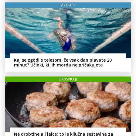
VIZITA.SI
Kaj se zgodi s telesom, če vsak dan plavate 20
minut? Učinki, ki jih morda ne pričakujete
OKUSNO.JE
Ne drobtine ali jajce: to je ključna sestavina za