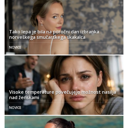
Tako lepa je bila na poročni dan izbranka
norveškega smučarskega skakalca
NOVICE
Visoke temperature povečujejo možnost nasilja
nad ženskami
NOVICE