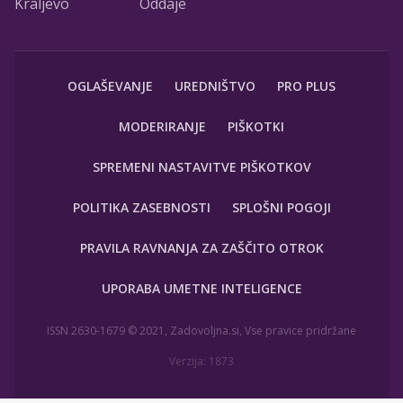
Kraljevo
Oddaje
OGLAŠEVANJE
UREDNIŠTVO
PRO PLUS
MODERIRANJE
PIŠKOTKI
SPREMENI NASTAVITVE PIŠKOTKOV
POLITIKA ZASEBNOSTI
SPLOŠNI POGOJI
PRAVILA RAVNANJA ZA ZAŠČITO OTROK
UPORABA UMETNE INTELIGENCE
ISSN 2630-1679 © 2021, Zadovoljna.si, Vse pravice pridržane
Verzija: 1873