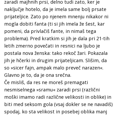
zaradi majhnih prsi, delno tudi zato, ker je
naključje hotelo, da je imela same bolj prsate
prijateljice. Zato po njenem mnenju nikakor ni
mogla dobiti fanta (ti si jih imela že šest, kar
pomeni, da privlačiš fante, in nimaš tega
problema). Pred kratkim si jih je dala pri 21-tih
letih zmerno povečati in resnici na ljubo je
postala nova ženska: tako rekoč žari. Pokazala
jih je hčerki in drugim prijateljicam. Slišim, da
so »sicer fajn, ampak malo preveč narazen«.
Glavno je to, da je ona srečna.
Če misliš, da res ne moreš premagati
nesmiselnega »sramu« zaradi prsi (različni
moški imamo radi različne velikosti in oblike) in
biti med seksom gola (vsaj dokler se ne navadiš)
spodaj, ko sta velikost in posebej oblika manj