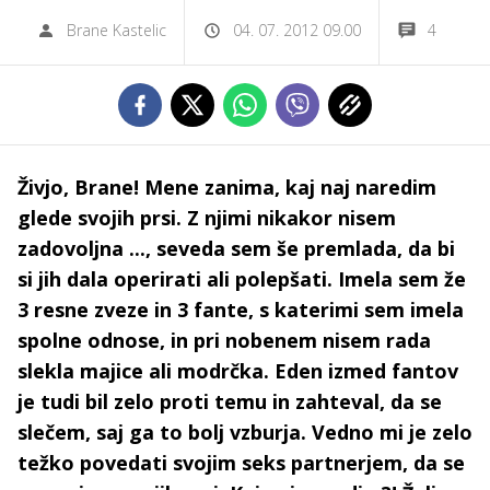
Brane Kastelic
04. 07. 2012 09.00
4
Živjo, Brane! Mene zanima, kaj naj naredim
glede svojih prsi. Z njimi nikakor nisem
zadovoljna ..., seveda sem še premlada, da bi
si jih dala operirati ali polepšati. Imela sem že
3 resne zveze in 3 fante, s katerimi sem imela
spolne odnose, in pri nobenem nisem rada
slekla majice ali modrčka. Eden izmed fantov
je tudi bil zelo proti temu in zahteval, da se
slečem, saj ga to bolj vzburja. Vedno mi je zelo
težko povedati svojim seks partnerjem, da se