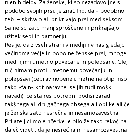
njenih delov. Za ženske, ki so nezadovoljne s
podobo svojih prsi, je značilno, da – podobno
tebi – skrivajo ali prikrivajo prsi med seksom.
Same so zato manj sproščene in prikrajšajo
užitek sebi in partnerju.
Res je, da z vseh strani v medijih v nas gledajo
večinoma večje in popolne ženske prsi, mnoge
med njimi umetno povečane in polepšane. Glej,
nič nimam proti umetnemu povečanju in
polepšavi (čeprav nobene umetne na otip niso
tako »fajn« kot naravne, se jih tudi moški
navadi), če sta res potrebni bodisi zaradi
takšnega ali drugačnega obsega ali oblike ali če
je ženska zato nesrečna in nesamozavestna.
Prijateljici moje hčerke je bilo že tako rekoč na
daleč videti, da je nesrečna in nesamozavestna