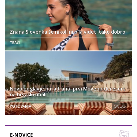
Znana Slovenka še nikoli ni bila videti tako dobro
TRAČI
Novo poglavje na Jadranu: prvi Mövenpick resort
na hrvaški obali
POTOVANJA
OGLAS
E-NOVICE