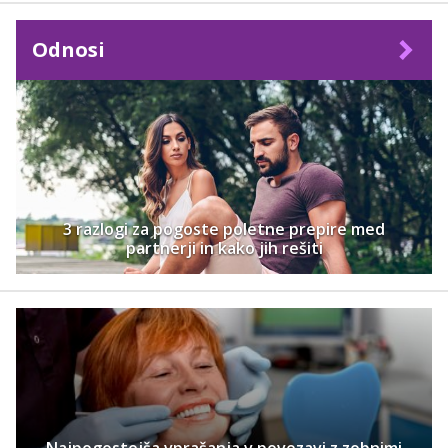
Odnosi
3 razlogi za pogoste poletne prepire med
partnerji in kako jih rešiti