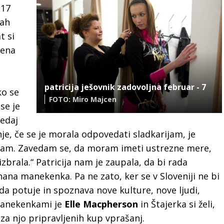
 17
tah
t si
 ena
e
patricija ješovnik zadovoljna februar - 7
ko se
FOTO: Miro Majcen
se je
sedaj
je, če se je morala odpovedati sladkarijam, je
avam. Zavedam se, da moram imeti ustrezne mere,
izbrala.“ Patricija nam je zaupala, da bi rada
nana manekenka. Pa ne zato, ker se v Sloveniji ne bi
ada potuje in spoznava nove kulture, nove ljudi,
manekenkami je
Elle Macpherson
in Štajerka si želi,
 za njo pripravljenih kup vprašanj.