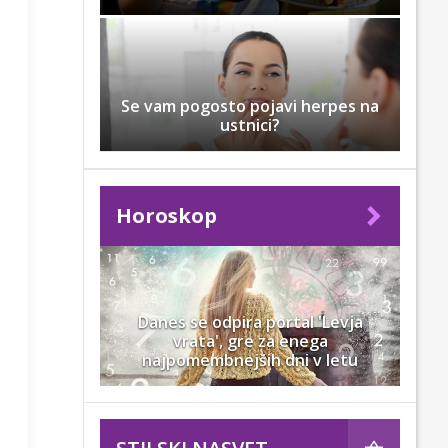
Se vam pogosto pojavi herpes na
ustnici?
Horoskop
Danes se odpira portal 'Levja
vrata', gre za enega
najpomembnejših dni v letu