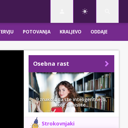
TERVJU
POTOVANJA
KRALJEVO
ODDAJE
Osebna rast
9 znakov, da ste inteligentnejši,
kot si mislite
Strokovnjaki