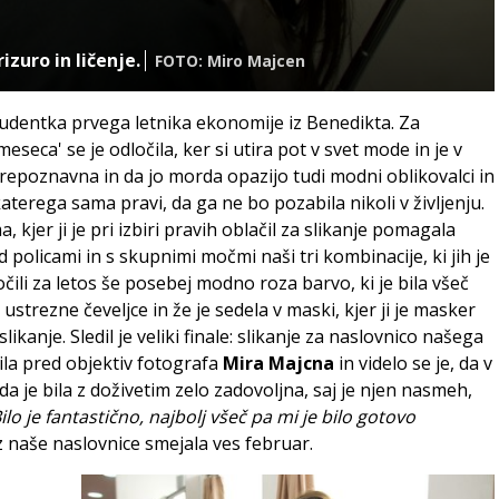
zuro in ličenje.
FOTO: Miro Majcen
tudentka prvega letnika ekonomije iz Benedikta. Za
seca' se je odločila, ker si utira pot v svet mode in je v
prepoznavna in da jo morda opazijo tudi modni oblikovalci in
katerega sama pravi, da ga ne bo pozabila nikoli v življenju.
 kjer ji je pri izbiri pravih oblačil za slikanje pomagala
d policami in s skupnimi močmi naši tri kombinacije, ki jih je
čili za letos še posebej modno roza barvo, ki je bila všeč
ustrezne čeveljce in že je sedela v maski, kjer ji je masker
 slikanje. Sledil je veliki finale: slikanje za naslovnico našega
ila pred objektiv fotografa
Mira Majcna
in videlo se je, da v
 da je bila z doživetim zelo zadovoljna, saj je njen nasmeh,
ilo je fantastično, najbolj všeč pa mi je bilo gotovo
 z naše naslovnice smejala ves februar.