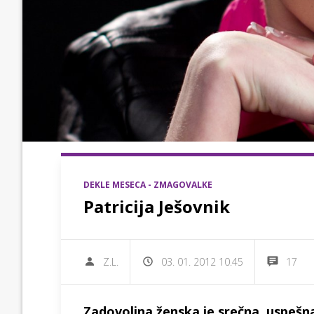
DEKLE MESECA - ZMAGOVALKE
Patricija Ješovnik
Z.L.
03. 01. 2012 10.45
17
Zadovoljna ženska je srečna, uspešn