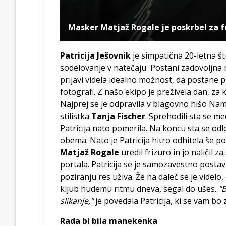
Masker Matjaž Rogale je poskrbel za fri
Patricija Ješovnik
je simpatična 20-letna š
sodelovanje v natečaju 'Postani zadovoljna me
prijavi videla idealno možnost, da postane 
fotografi. Z našo ekipo je preživela dan, za 
Najprej se je odpravila v blagovno hišo Nama,
stilistka
Tanja Fischer
. Sprehodili sta se me
Patricija nato pomerila. Na koncu sta se odlo
obema. Nato je Patricija hitro odhitela še po 
Matjaž Rogale
uredil frizuro in jo naličil za
portala. Patricija se je samozavestno postav
poziranju res uživa. Že na daleč se je videlo,
kljub hudemu ritmu dneva, segal do ušes.
"B
slikanje,"
je povedala Patricija, ki se vam bo
Rada bi bila manekenka