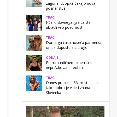
zagona, dvojčke čakajo nova
poznanstva
TRAČI
Hčerki slavnega igralca sta
ukradli vso pozornost
TRAČI
Doma ga čaka noseča partnerka,
on pa dopustuje z drugo
ODDAJE
Po romantičnem zmenku sledi
nepričakovan preobrat
TRAČI
Danes praznuje 53. rojstni dan,
tako dobro je videti znana
Slovenka