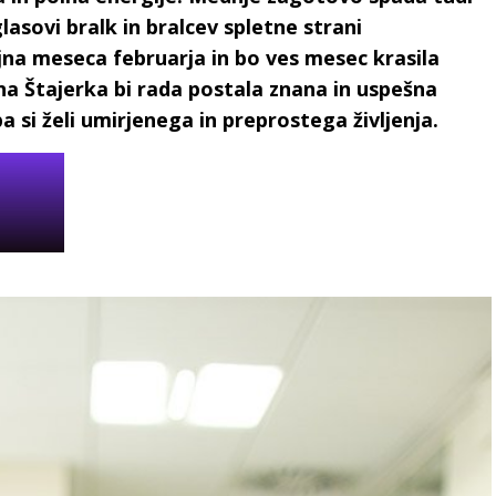
 glasovi bralk in bralcev spletne strani
ljna meseca februarja in bo ves mesec krasila
na Štajerka bi rada postala znana in uspešna
si želi umirjenega in preprostega življenja.