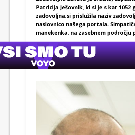
Patricija Ješovnik, ki si je s kar 1052
zadovoljna.si prislužila naziv zadovo
naslovnico našega portala. Simpatič
manekenka, na zasebnem področju pa 