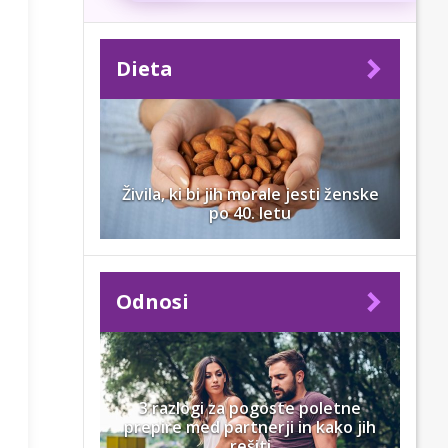
Dieta
Živila, ki bi jih morale jesti ženske
po 40. letu
Odnosi
3 razlogi za pogoste poletne
prepire med partnerji in kako jih
rešiti