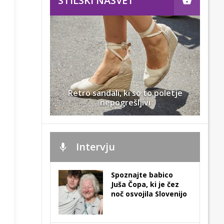
STILSKI NASVET
Retro sandali, ki so to poletje
nepogrešljivi
Intervju
Spoznajte babico
Juša Čopa, ki je čez
noč osvojila Slovenijo