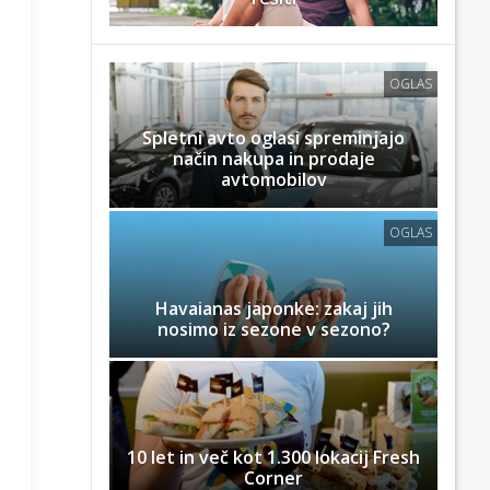
OGLAS
Spletni avto oglasi spreminjajo
način nakupa in prodaje
avtomobilov
OGLAS
Havaianas japonke: zakaj jih
nosimo iz sezone v sezono?
10 let in več kot 1.300 lokacij Fresh
Corner