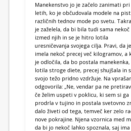
Manekenstvo jo je začelo zanimati pri
letih, ko je občudovala modele na pis
različnih tednov mode po svetu. Takra
je zaželela, da bi bila tudi sama nekoč
izmed njih in se je hitro lotila
uresničevanja svojega cilja. Pravi, da j
imela nekoč precej več kilogramov, a 
je odločila, da bo postala manekenka, 
lotila stroge diete, precej shujšala in 
svojo težo pridno vzdržuje. Na vprašan
odgovorila: „Ne, vendar pa ne pretir
če želim uspeti v poklicu, ki sem si ga 
prodrla v tujino in postala svetovno z
dalo živeti od tega, temveč ker zelo r
nove pokrajine. Njena vzornica med 
da bi jo nekoč lahko spoznala, saj ima