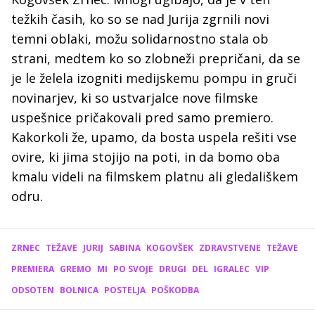
težkih časih, ko so se nad Jurija zgrnili novi
temni oblaki, možu solidarnostno stala ob
strani, medtem ko so zlobneži prepričani, da se
je le želela izogniti medijskemu pompu in gruči
novinarjev, ki so ustvarjalce nove filmske
uspešnice pričakovali pred samo premiero.
Kakorkoli že, upamo, da bosta uspela rešiti vse
ovire, ki jima stojijo na poti, in da bomo oba
kmalu videli na filmskem platnu ali gledališkem
odru.
ZRNEC
TEŽAVE
JURIJ
SABINA
KOGOVŠEK
ZDRAVSTVENE
TEŽAVE
PREMIERA
GREMO
MI
PO SVOJE
DRUGI
DEL
IGRALEC
VIP
ODSOTEN
BOLNICA
POSTELJA
POŠKODBA