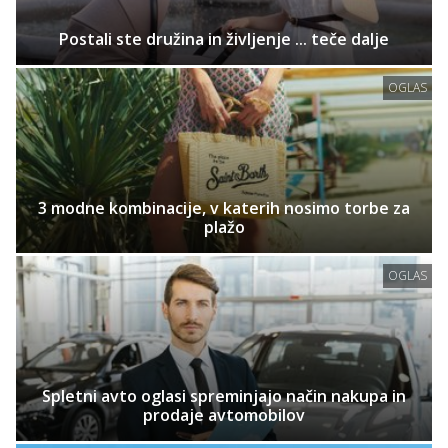
Postali ste družina in življenje ... teče dalje
OGLAS
3 modne kombinacije, v katerih nosimo torbe za
plažo
OGLAS
Spletni avto oglasi spreminjajo način nakupa in
prodaje avtomobilov