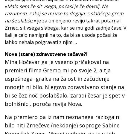
»
Malo sem že sit vsega, počasi je že dovolj. Ne
razumem, zakaj se mi vse to dogaja, s slabšega grem
na še slabše,
« je za omenjeno revijo takrat potarnal
Zrnec, sit vsega slabega, kar se mu godi zadnje čase. V
šali je celo namignil na to, da bi se usoda počasi že
lahko nehala poigravati z njim …
Nove (stare) zdravstvene težave?!
Miha Hočevar ga je vseeno pričakoval na
premieri filma Gremo mi po svoje 2, a tja
uspešnega igralca na žalost in začudenje
mnogih ni bilo. Njegovo zdravstveno stanje naj
bi se čez noč poslabšalo, zaradi česar je spet v
bolnišnici, poroča revija Nova.
Na premiero pa iz nam neznanega razloga ni
bilo niti Zrnečeve (nekdanje) soproge Sabine
Kogovšek Zrnec. Mnogi ugibajo, da je v teh