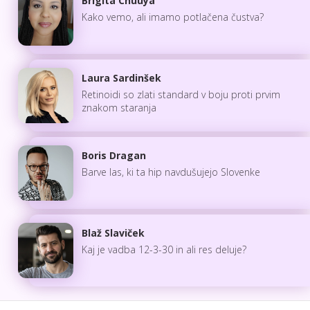
Brigita Chuuya
Kako vemo, ali imamo potlačena čustva?
Laura Sardinšek
Retinoidi so zlati standard v boju proti prvim
znakom staranja
Boris Dragan
Barve las, ki ta hip navdušujejo Slovenke
Blaž Slaviček
Kaj je vadba 12-3-30 in ali res deluje?