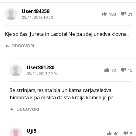
User484258
180
21
05. 11. 2013 19.20
Kje so časi Jureta in Ladota! Ne pa zdej unadva klovna...
ODGOVORI
User881280
72
15
05. 11. 2013 20.04
Se strinjam,res sta bla unikatna carja,teledva
bimbota k pa mislita da sta kralja komedije pa......
ODGOVORI
Uji5
40
5