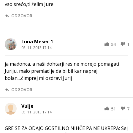
vso srećo,ti želim Jure
ODGOVORI
Luna Mesec 1
54
1
05. 11. 2013 17.14
ja madonca, a naši dohtarji res ne morejo pomagati
Juriju, malo premlad je da bi bil kar naprej
bolan....čimprej mi ozdravi Jurij
ODGOVORI
Vulje
51
7
05. 11. 2013 17.14
GRE SE ZA ODAJO GOSTILNO NIHČE PA NE UKREPA: Sej