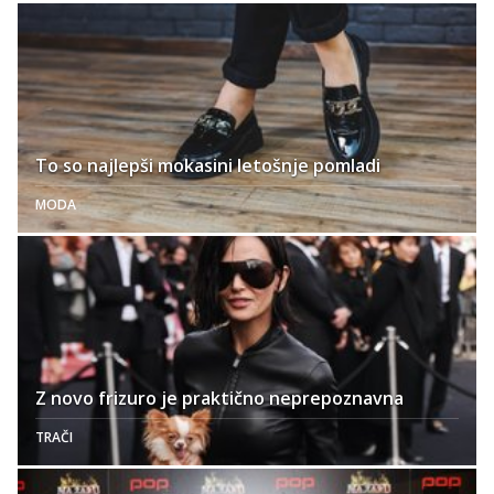
To so najlepši mokasini letošnje pomladi
MODA
Z novo frizuro je praktično neprepoznavna
TRAČI