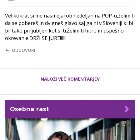
Velikokrat si me nasmejal ob nedeljah na POP-u,želim ti
da se pobereš in dvigneš glavo saj ga ni v Sloveniji ki bi
bil tako priljubljen kot si ti.Želim ti hitro in uspešno
okrevanje.DRŽI SE JURE!!!!!!
ODGOVORI
NALOŽI VEČ KOMENTARJEV
Osebna rast