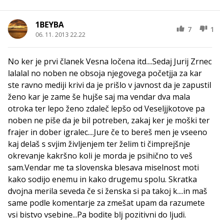
1BEYBA
7
1
06. 11. 2013 22.22
No ker je prvi članek Vesna ločena itd....Sedaj Jurij Zrnec
lalalal no noben ne obsoja njegovega početjja za kar
ste ravno mediji krivi da je prišlo v javnost da je zapustil
ženo kar je zame še hujše saj ma vendar dva mala
otroka ter lepo ženo zdaleč lepšo od Veseljjkotove pa
noben ne piše da je bil potreben, zakaj ker je moški ter
frajer in dober igralec....Jure če to bereš men je vseeno
kaj delaš s svjim življenjem ter želim ti čimprejšnje
okrevanje kakršno koli je morda je psihično to veš
sam.Vendar me ta slovenska blesava miselnost moti
kako sodijo enemu in kako drugemu spolu. Skratka
dvojna merila seveda če si ženska si pa takoj k....in maš
same podle komentarje za zmešat upam da razumete
vsi bistvo vsebine...Pa bodite blj pozitivni do ljudi.