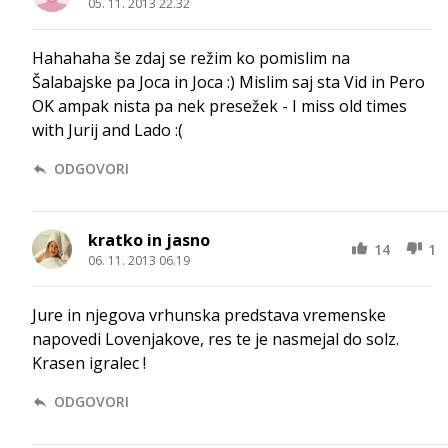
05. 11. 2013 22.32
Hahahaha še zdaj se režim ko pomislim na
Šalabajske pa Joca in Joca :) Mislim saj sta Vid in Pero
OK ampak nista pa nek presežek - I miss old times
with Jurij and Lado :(
ODGOVORI
kratko in jasno
14
1
06. 11. 2013 06.19
Jure in njegova vrhunska predstava vremenske
napovedi Lovenjakove, res te je nasmejal do solz.
Krasen igralec !
ODGOVORI