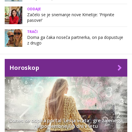
ODDAJE
Začelo se je snemanje nove Kmetije: 'Pripnite
pasove!'
TRAČI
Doma ga čaka noseča partnerka, on pa dopustuje
z drugo
Horoskop
Danes se odpira portal 'Levja vrata', gre za enega
najpomembnejših dni v letu