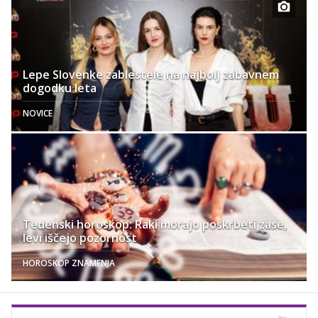
Lepe Slovenke zablestele na najbolj zabavnem
dogodku leta
NOVICE
Tedenski horoskop: Raki morajo poskrbeti zase,
levi iščejo pozornost
HOROSKOP ZNAMENJA