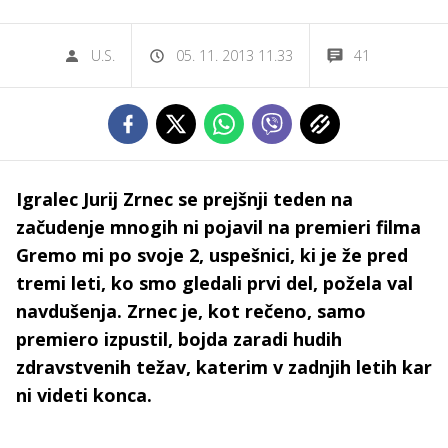
U.S.
05. 11. 2013 11.33
41
Igralec Jurij Zrnec se prejšnji teden na
začudenje mnogih ni pojavil na premieri filma
Gremo mi po svoje 2, uspešnici, ki je že pred
tremi leti, ko smo gledali prvi del, požela val
navdušenja. Zrnec je, kot rečeno, samo
premiero izpustil, bojda zaradi hudih
zdravstvenih težav, katerim v zadnjih letih kar
ni videti konca.