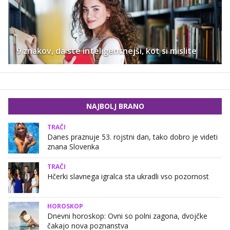
9 znakov, da ste inteligentnejši, kot si mislite
NAJBOLJ BRANO
TRAČI
Danes praznuje 53. rojstni dan, tako dobro je videti
znana Slovenka
TRAČI
Hčerki slavnega igralca sta ukradli vso pozornost
HOROSKOP
Dnevni horoskop: Ovni so polni zagona, dvojčke
čakajo nova poznanstva