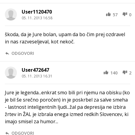
User1120470
57
0
05. 11. 2013 16.58
škoda, da je Jure bolan, upam da bo čim prej ozdravel
in nas razveseljeval, kot nekoč.
ODGOVORI
User472647
140
2
05. 11. 2013 16.31
Jure je legenda...enkrat smo bili pri njemu na obisku (ko
je bil še srečno poročen) in je poskrbel za salve smeha
- lastnost inteligentnih ljudi...žal pa depresija ne izbira
žrtev in ŽAL je izbrala enega izmed redkih Slovencev, ki
imajo smisel za humor...
ODGOVORI