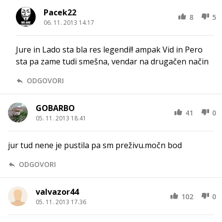
Pacek22
8
5
06. 11. 2013 14.17
Jure in Lado sta bla res legendi!! ampak Vid in Pero
sta pa zame tudi smešna, vendar na drugačen način
ODGOVORI
GOBARBO
41
0
05. 11. 2013 18.41
jur tud nene je pustila pa sm preživu.močn bod
ODGOVORI
valvazor44
102
0
05. 11. 2013 17.36