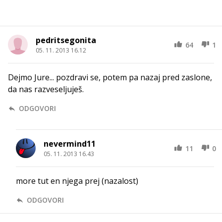
pedritsegonita
64
1
05. 11. 2013 16.12
Dejmo Jure... pozdravi se, potem pa nazaj pred zaslone,
da nas razveseljuješ.
ODGOVORI
nevermind11
11
0
05. 11. 2013 16.43
more tut en njega prej (nazalost)
ODGOVORI