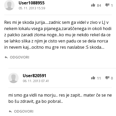
User1088955
84
1
05. 11. 2013 15.59
Res mi je skoda jurija.....zadnic sem ga videl v zivo v LJ v
nekem lokalu vsega pijanega,zaraščenega in okoli hodi
z palcko zaradi zloma noge...ko mu je nekdo rekel da ce
se lahko slika z njim je cisto ven padu ce se dela norca
in nevem kaj....ocitno mu gre res naslabse :S skoda....
ODGOVORI
User820591
11
0
06. 11. 2013 07.41
mi smo ga vidli na morju... res je zapit... mater če se ne
bo šu zdravit, ga bo pobral...
ODGOVORI