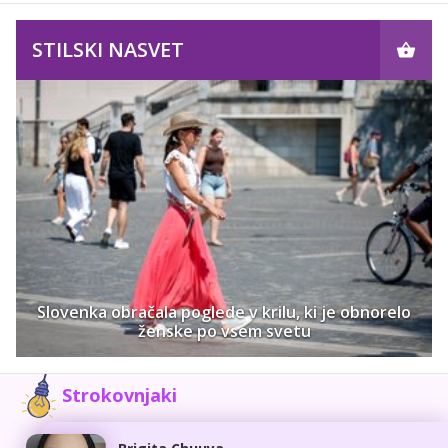
STILSKI NASVET
Slovenka obračala poglede v krilu, ki je obnorelo
ženske po vsem svetu
Strokovnjaki