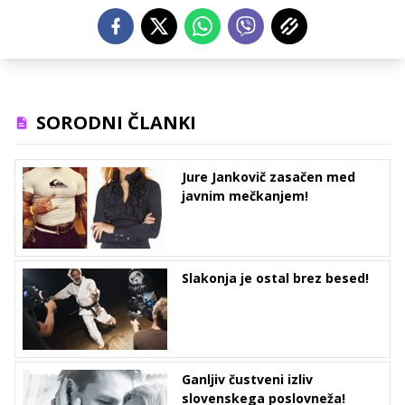
SORODNI ČLANKI
Jure Jankovič zasačen med
javnim mečkanjem!
Slakonja je ostal brez besed!
Ganljiv čustveni izliv
slovenskega poslovneža!