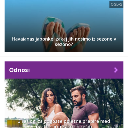
OGLAS
Havaianas japonke: zakaj jih nosimo iz sezone v
sezono?
Odnosi
3 razlogi za pogoste poletne prepire med
partnerji in kako jih rešiti