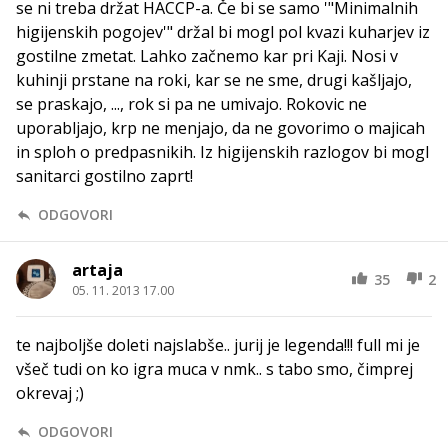
se ni treba držat HACCP-a. Če bi se samo '"Minimalnih
higijenskih pogojev'" držal bi mogl pol kvazi kuharjev iz
gostilne zmetat. Lahko začnemo kar pri Kaji. Nosi v
kuhinji prstane na roki, kar se ne sme, drugi kašljajo,
se praskajo, ..., rok si pa ne umivajo. Rokovic ne
uporabljajo, krp ne menjajo, da ne govorimo o majicah
in sploh o predpasnikih. Iz higijenskih razlogov bi mogl
sanitarci gostilno zaprt!
ODGOVORI
artaja
35
2
05. 11. 2013 17.00
te najboljše doleti najslabše.. jurij je legenda!!! full mi je
všeč tudi on ko igra muca v nmk.. s tabo smo, čimprej
okrevaj ;)
ODGOVORI