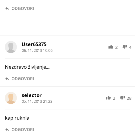
ODGOVORI
User65375
2
4
06. 11. 2013 10.06
Nezdravo življenje....
ODGOVORI
selector
2
28
05. 11. 2013 21.23
kap ruknla
ODGOVORI