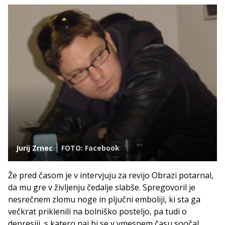
Jurij Zrnec
FOTO: Facebook
Že pred časom je v intervjuju za revijo Obrazi potarnal,
da mu gre v življenju čedalje slabše. Spregovoril je
nesrečnem zlomu noge in pljučni emboliji, ki sta ga
večkrat priklenili na bolniško posteljo, pa tudi o
depresiji, s katero naj bi se v vmesnem času soočal.