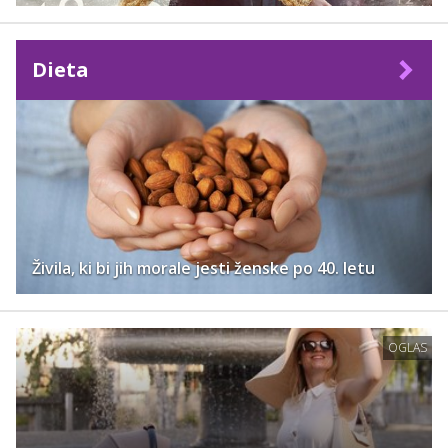
Dieta
Živila, ki bi jih morale jesti ženske po 40. letu
OGLAS