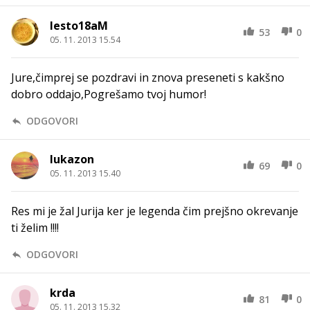
lesto18aM
53
0
05. 11. 2013 15.54
Jure,čimprej se pozdravi in znova preseneti s kakšno
dobro oddajo,Pogrešamo tvoj humor!
ODGOVORI
lukazon
69
0
05. 11. 2013 15.40
Res mi je žal Jurija ker je legenda čim prejšno okrevanje
ti želim !!!!
ODGOVORI
krda
81
0
05. 11. 2013 15.32