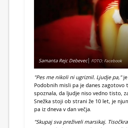
Samanta Rejc Debevec
FOTO: Facebook
"Pes me nikoli ni ugriznil. Ljudje pa,"
je
Podobnih misli pa je danes zagotovo 
spoznala, da ljudje niso vedno tisto, z
Snežka stoji ob strani že 10 let, je nj
pa iz dneva v dan večja.
"Skupaj sva preživeli marsikaj. Tisočkrat