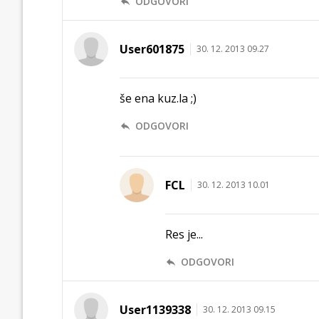
ODGOVORI
User601875
30. 12. 2013 09.27
še ena kuz.la ;)
ODGOVORI
FCL
30. 12. 2013 10.01
Res je...
ODGOVORI
User1139338
30. 12. 2013 09.15