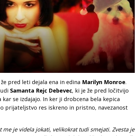
 že pred leti dejala ena in edina
Marilyn Monroe
.
tudi
Samanta Rejc Debevec
, ki je že pred ločitvijo
a kar se izdajajo. In ker ji drobcena bela kepica
uno prijateljstvo res iskreno in pristno, navezanost
 me je videla jokati, velikokrat tudi smejati. Zvesta je