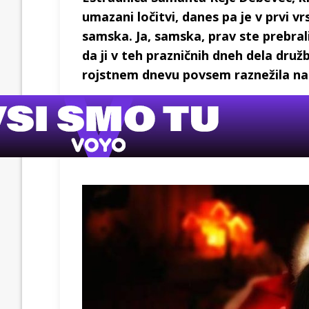
umazani ločitvi, danes pa je v prvi vr
samska. Ja, samska, prav ste prebral
da ji v teh prazničnih dneh dela dru
rojstnem dnevu povsem raznežila na