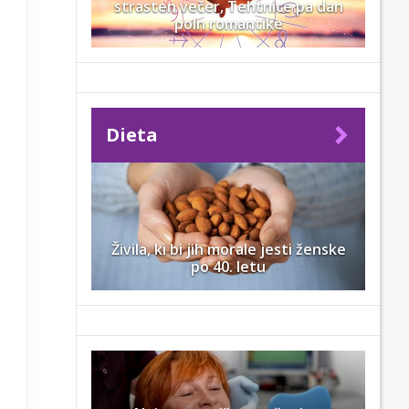
strasten večer, Tehtnice pa dan
poln romantike
Dieta
Živila, ki bi jih morale jesti ženske
po 40. letu