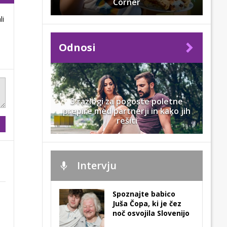
Corner
li
Odnosi
3 razlogi za pogoste poletne
prepire med partnerji in kako jih
rešiti
Intervju
Spoznajte babico
Juša Čopa, ki je čez
noč osvojila Slovenijo