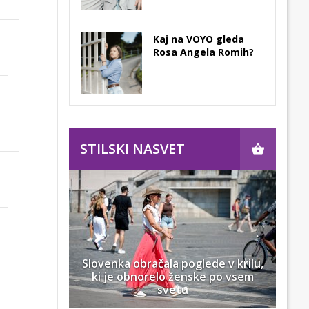
Kaj na VOYO gleda
Rosa Angela Romih?
STILSKI NASVET
Slovenka obračala poglede v krilu,
ki je obnorelo ženske po vsem
svetu