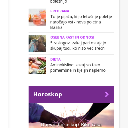
boleznijo
PREHRANA
To je pijača, ki jo letošnje poletje
naročajo vsi - nova poletna
klasika
OSEBNA RAST IN ODNOSI
5 razlogov, zakaj pari ostajajo
skupaj tudi, ko niso več srečni
DIETA
Aminokisline: zakaj so tako
pomembne in kje jih najdemo
Horoskop
Dnevni horoskop: Bike čaka