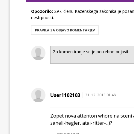
Opozorilo:
297. členu Kazenskega zakonika je posam
nestrpnosti.
PRAVILA ZA OBJAVO KOMENTARJEV
User1102103
31. 12. 2013 01.48
Zopet nova attenton whore na sceni 
zaneli-hegler, atai-ritter-...)?