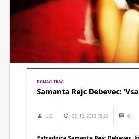
DOMAČI TRAČI
Samanta Rejc Debevec: 'Vsa
U.S.
30. 12. 2013 08.53
6
Estradnica Samanta Rejc Debevec, ki 