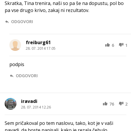
Skratka, Tina trenira, naši so pa še na dopustu, pol bo
pa vse drugo krivo, zakaj ni rezultatov.
ODGOVORI
freiburg61
6
1
28. 07. 2014 17.05
podpis
ODGOVORI
iravadi
76
2
28. 07. 2014 12.26
Sem pričakoval po tem naslovu, tako, kot je v vaši
navadi, da boste napisali, kako je rezala čebulo...