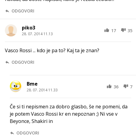
ODGOVORI
piko3
17
35
28. 07. 2014 11.13
Vasco Rossi ... kdo je pa to? Kaj ta je znan?
ODGOVORI
Bme
36
7
28. 07. 2014 11.33
Če si ti nepismen za dobro glasbo, še ne pomeni, da
je potem Vasco Rossi kr en nepoznan ;) Ni vse v
Beyonce, Shakiri in
ODGOVORI