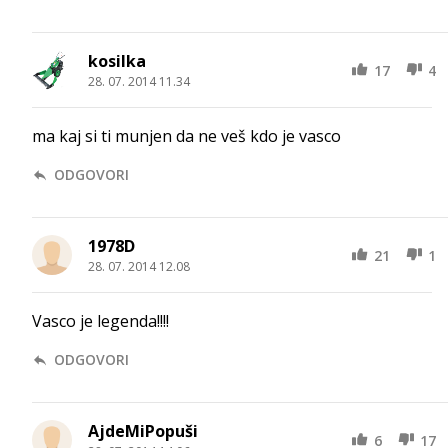
kosilka
17
4
28. 07. 2014 11.34
ma kaj si ti munjen da ne veš kdo je vasco
ODGOVORI
1978D
21
1
28. 07. 2014 12.08
Vasco je legenda!!!!
ODGOVORI
AjdeMiPopuši
6
17