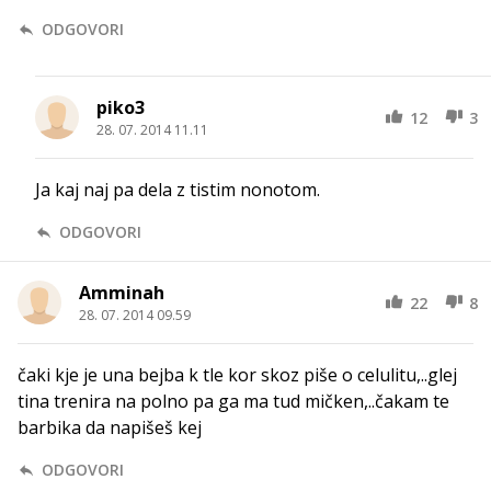
ODGOVORI
piko3
12
3
28. 07. 2014 11.11
Ja kaj naj pa dela z tistim nonotom.
ODGOVORI
Amminah
22
8
28. 07. 2014 09.59
čaki kje je una bejba k tle kor skoz piše o celulitu,..glej
tina trenira na polno pa ga ma tud mičken,..čakam te
barbika da napišeš kej
ODGOVORI