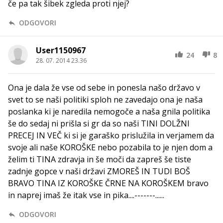
če pa tak šibek zgleda proti njej?
ODGOVORI
User1150967
24
8
28. 07. 2014 23.36
Ona je dala že vse od sebe in ponesla našo državo v
svet to se naši politiki sploh ne zavedajo ona je naša
poslanka ki je naredila nemogoče a naša gnila politika
še do sedaj ni prišla si gr da so naši TINI DOLŽNI
PRECEJ IN VEČ ki si je garaško prislužila in verjamem da
svoje ali naše KOROŠKE nebo pozabila to je njen dom a
želim ti TINA zdravja in še moči da zapreš še tiste
zadnje gopce v naši državi ZMOREŠ IN TUDI BOŠ
BRAVO TINA IZ KOROŠKE ČRNE NA KOROŠKEM bravo
in naprej imaš že itak vse in pika....-------......
ODGOVORI