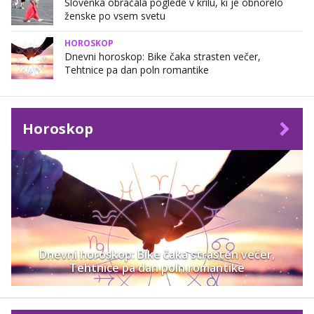
Slovenka obračala poglede v krilu, ki je obnorelo
ženske po vsem svetu
HOROSKOP
Dnevni horoskop: Bike čaka strasten večer,
Tehtnice pa dan poln romantike
Horoskop
Dnevni horoskop: Bike čaka strasten večer,
Tehtnice pa dan poln romantike