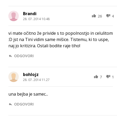
Brandi
26
4
28. 07. 2014 10.48
vi mate očitno že privide s to popolnostjo in celulitom
:D jst na Tini vidim same mišice. Tistemu, ki to uspe,
naj jo kritizira. Ostali bodite raje tiho!
ODGOVORI
bohlojz
7
1
28. 07. 2014 11.27
una bejba je samec...
ODGOVORI