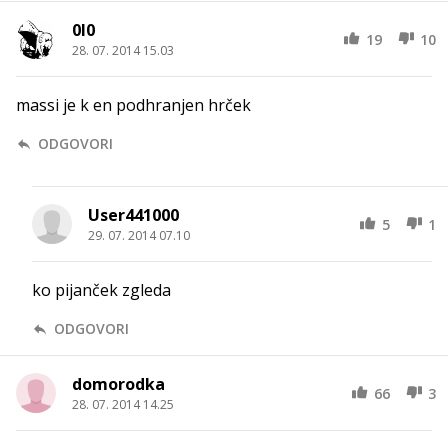
0l0
19
10
28. 07. 2014 15.03
massi je k en podhranjen hrček
ODGOVORI
User441000
5
1
29. 07. 2014 07.10
ko pijanček zgleda
ODGOVORI
domorodka
66
3
28. 07. 2014 14.25