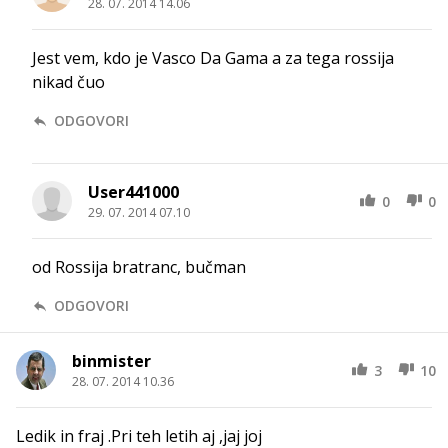
28. 07. 2014 14.06
Jest vem, kdo je Vasco Da Gama a za tega rossija
nikad čuo
ODGOVORI
User441000
0
0
29. 07. 2014 07.10
od Rossija bratranc, bučman
ODGOVORI
binmister
3
10
28. 07. 2014 10.36
Ledik in fraj .Pri teh letih aj ,jaj joj