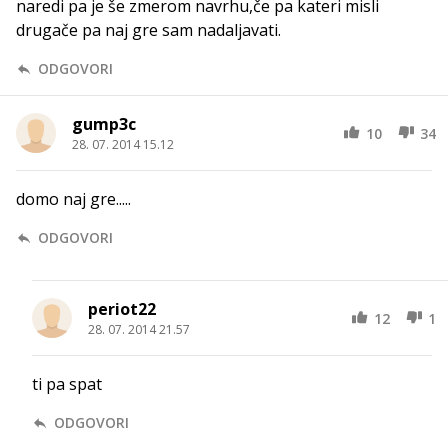
naredi pa je še zmerom navrhu,če pa kateri misli
drugače pa naj gre sam nadaljavati.
ODGOVORI
gump3c
10
34
28. 07. 2014 15.12
domo naj gre.....
ODGOVORI
periot22
12
1
28. 07. 2014 21.57
ti pa spat
ODGOVORI