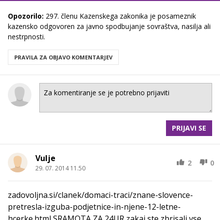
Opozorilo:
297. členu Kazenskega zakonika je posameznik
kazensko odgovoren za javno spodbujanje sovraštva, nasilja ali
nestrpnosti.
PRAVILA ZA OBJAVO KOMENTARJEV
PRIJAVI SE
Vulje
2
0
29. 07. 2014 11.50
zadovoljna.si/clanek/domaci-traci/znane-slovence-
pretresla-izguba-podjetnice-in-njene-12-letne-
hcerke.html SRAMOTA ZA 24UR zakaj ste zbrisali vse