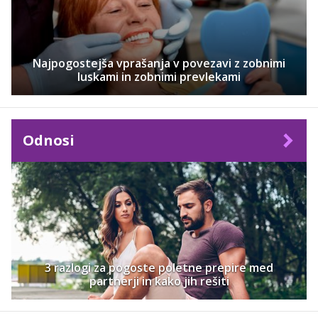
Najpogostejša vprašanja v povezavi z zobnimi
luskami in zobnimi prevlekami
Odnosi
3 razlogi za pogoste poletne prepire med
partnerji in kako jih rešiti