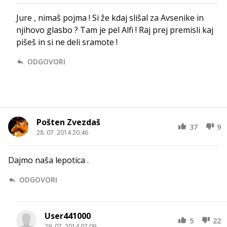
Jure , nimaš pojma ! Si že kdaj slišal za Avsenike in
njihovo glasbo ? Tam je pel Alfi ! Raj prej premisli kaj
pišeš in si ne deli sramote !
ODGOVORI
Pošten Zvezdaš
37
9
28. 07. 2014 20.46
Dajmo naša lepotica .
ODGOVORI
User441000
5
22
29. 07. 2014 07.09