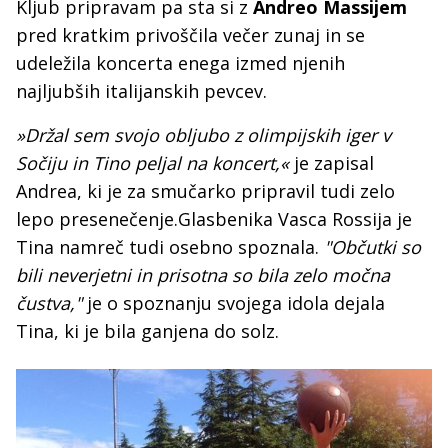
Kljub pripravam pa sta si z
Andreo Massijem
pred kratkim privoščila večer zunaj in se
udeležila koncerta enega izmed njenih
najljubših italijanskih pevcev.
»Držal sem svojo obljubo z olimpijskih iger v
Sočiju in Tino peljal na koncert,«
je zapisal
Andrea, ki je za smučarko pripravil tudi zelo
lepo presenečenje.Glasbenika Vasca Rossija je
Tina namreč tudi osebno spoznala.
"Občutki so
bili neverjetni in prisotna so bila zelo močna
čustva,"
je o spoznanju svojega idola dejala
Tina, ki je bila ganjena do solz.