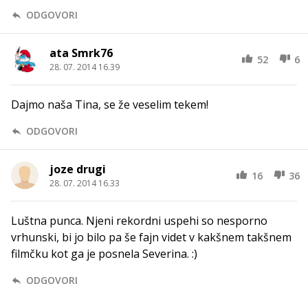
ODGOVORI
ata Smrk76
52
6
28. 07. 2014 16.39
Dajmo naša Tina, se že veselim tekem!
ODGOVORI
joze drugi
16
36
28. 07. 2014 16.33
Luštna punca. Njeni rekordni uspehi so nesporno
vrhunski, bi jo bilo pa še fajn videt v kakšnem takšnem
filmčku kot ga je posnela Severina. :)
ODGOVORI