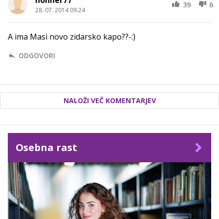
hohner77
39
6
28. 07. 2014 09.24
A ima Masi novo zidarsko kapo??-:)
ODGOVORI
NALOŽI VEČ KOMENTARJEV
Osebna rast