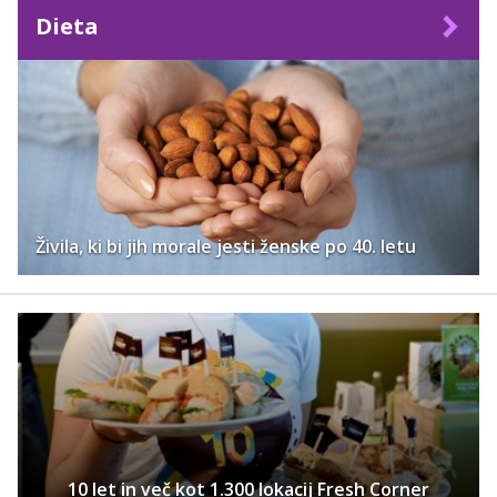
Dieta
Živila, ki bi jih morale jesti ženske po 40. letu
10 let in več kot 1.300 lokacij Fresh Corner