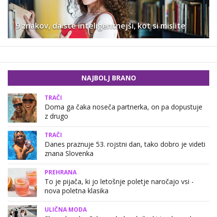
9 znakov, da ste inteligentnejši, kot si mislite
NAJBOLJ BRANO
TRAČI
Doma ga čaka noseča partnerka, on pa dopustuje
z drugo
TRAČI
Danes praznuje 53. rojstni dan, tako dobro je videti
znana Slovenka
PREHRANA
To je pijača, ki jo letošnje poletje naročajo vsi -
nova poletna klasika
ULIČNA MODA