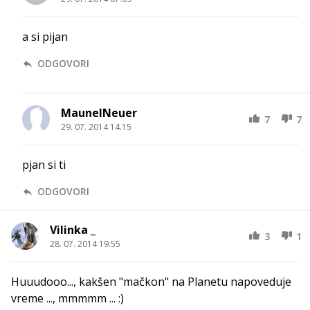
a si pijan
ODGOVORI
MaunelNeuer
7
7
29. 07. 2014 14.15
pjan si ti
ODGOVORI
Vilinka _
3
1
28. 07. 2014 19.55
Huuudooo..., kakšen "mačkon" na Planetu napoveduje
vreme ..., mmmmm ... :)