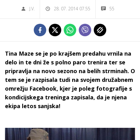
J.V.
28. 07. 2014 07.55
55
Tina Maze se je po krajšem predahu vrnila na
delo in te dni že s polno paro trenira ter se
pripravlja na novo sezono na belih strminah. O
tem se je razpisala tudi na svojem družabnem
omrežju Facebook, kjer je poleg fotografije s
kondicijskega treninga zapisala, da je njena
ekipa letos sanjska!