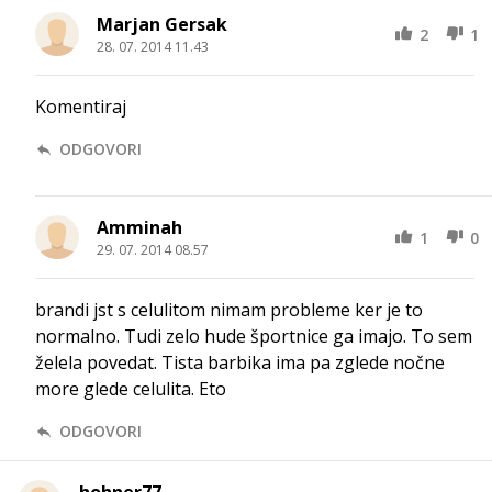
Marjan Gersak
2
1
28. 07. 2014 11.43
Komentiraj
ODGOVORI
Amminah
1
0
29. 07. 2014 08.57
brandi jst s celulitom nimam probleme ker je to
normalno. Tudi zelo hude športnice ga imajo. To sem
želela povedat. Tista barbika ima pa zglede nočne
more glede celulita. Eto
ODGOVORI