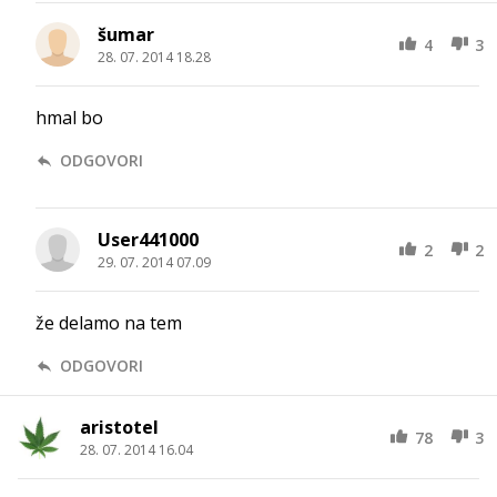
šumar
4
3
28. 07. 2014 18.28
hmal bo
ODGOVORI
User441000
2
2
29. 07. 2014 07.09
že delamo na tem
ODGOVORI
aristotel
78
3
28. 07. 2014 16.04