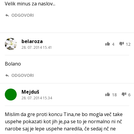
Velik minus za naslov...
ODGOVORI
belaroza
4
12
28. 07. 2014 15.41
Bolano
ODGOVORI
Mejduš
18
6
28. 07. 2014 15.34
Mislim da gre proti koncu Tina,ne bo mogla več take
uspehe pokazati kot jih je,pa se to je normalno ni nč
narobe saj je lepe uspehe naredila, če sedaj nč ne