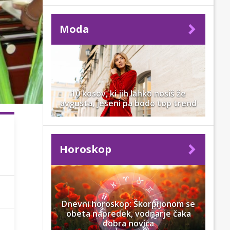
Moda
10 kosov, ki jih lahko nosiš že
avgusta, jeseni pa bodo top trend
Horoskop
Dnevni horoskop: Škorpijonom se
obeta napredek, vodnarje čaka
dobra novica