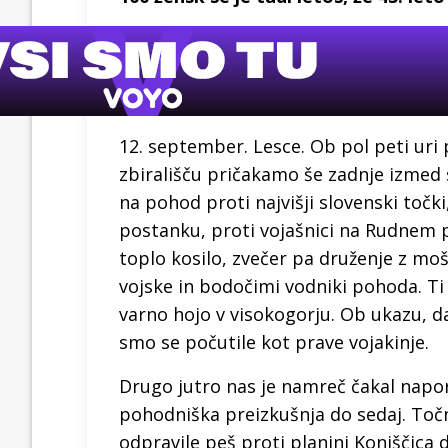
12. september. Lesce. Ob pol peti uri 
zbirališču pričakamo še zadnje izmed s
na pohod proti najvišji slovenski točk
postanku, proti vojašnici na Rudnem pol
toplo kosilo, zvečer pa druženje z moš
vojske in bodočimi vodniki pohoda. Ti
varno hojo v visokogorju. Ob ukazu, d
smo se počutile kot prave vojakinje.
Drugo jutro nas je namreč čakal napor
pohodniška preizkušnja do sedaj. Točno
odpravile peš proti planini Konjščica d