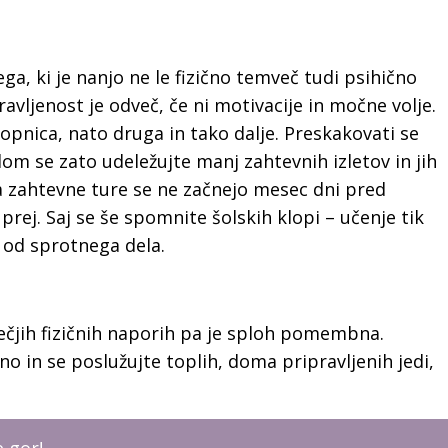
tega, ki je nanjo ne le fizično temveč tudi psihično
ravljenost je odveč, če ni motivacije in močne volje.
opnica, nato druga in tako dalje. Preskakovati se
om se zato udeležujte manj zahtevnih izletov in jih
a zahtevne ture se ne začnejo mesec dni pred
ej. Saj se še spomnite šolskih klopi – učenje tik
o od sprotnega dela.
čjih fizičnih naporih pa je sploh pomembna.
ano in se poslužujte toplih, doma pripravljenih jedi,