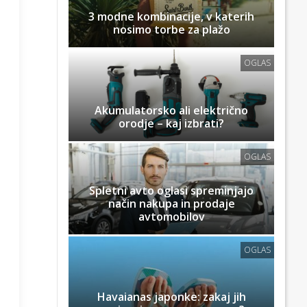
3 modne kombinacije, v katerih
nosimo torbe za plažo
OGLAS
Akumulatorsko ali električno
orodje – kaj izbrati?
OGLAS
Spletni avto oglasi spreminjajo
način nakupa in prodaje
avtomobilov
OGLAS
Havaianas japonke: zakaj jih