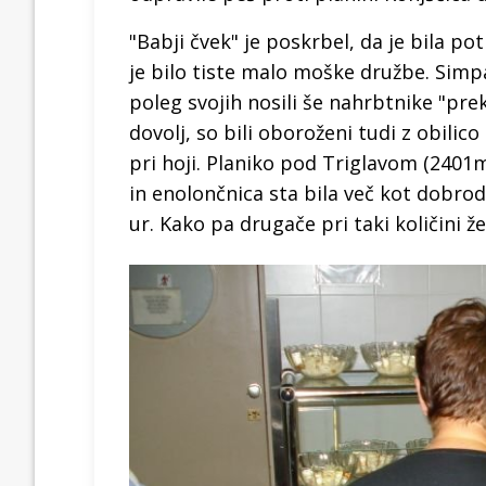
"Babji čvek" je poskrbel, da je bila pot
je bilo tiste malo moške družbe. Simpati
poleg svojih nosili še nahrbtnike "pre
dovolj, so bili oboroženi tudi z obilic
pri hoji. Planiko pod Triglavom (2401m
in enolončnica sta bila več kot dobrod
ur. Kako pa drugače pri taki količini že