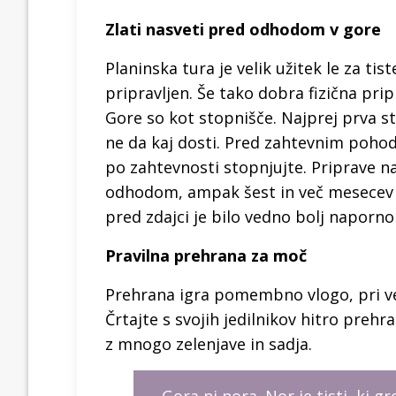
Zlati nasveti pred odhodom
v gore
Planinska tura je velik užitek le za tis
pripravljen. Še tako dobra fizična prip
Gore so kot stopnišče. Najprej prva st
ne da kaj dosti. Pred zahtevnim pohod
po zahtevnosti stopnjujte. Priprave n
odhodom, ampak šest in več mesecev pr
pred zdajci je bilo vedno bolj naporn
Pravilna prehrana za moč
Prehrana igra pomembno vlogo, pri ve
Črtajte s svojih jedilnikov hitro prehr
z mnogo zelenjave in sadja.