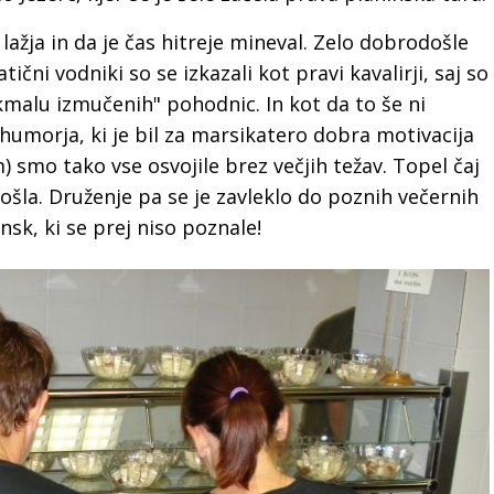
 lažja in da je čas hitreje mineval. Zelo dobrodošle
čni vodniki so se izkazali kot pravi kavalirji, saj so
kmalu izmučenih" pohodnic. In kot da to še ni
o humorja, ki je bil za marsikatero dobra motivacija
) smo tako vse osvojile brez večjih težav. Topel čaj
ošla. Druženje pa se je zavleklo do poznih večernih
nsk, ki se prej niso poznale!