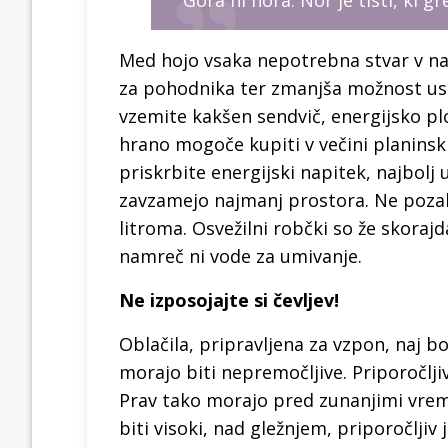
Gora ni nora. Nor je tisti, ki gr
Med hojo vsaka nepotrebna stvar v na
za pohodnika ter zmanjša možnost usp
vzemite kakšen sendvič, energijsko plo
hrano mogoče kupiti v večini planinsk
priskrbite energijski napitek, najbolj
zavzamejo najmanj prostora. Ne pozabi
litroma. Osvežilni robčki so že skoraj
namreč ni vode za umivanje.
Ne izposojajte si čevljev!
Oblačila, pripravljena za vzpon, naj b
morajo biti nepremočljive. Priporočlji
Prav tako morajo pred zunanjimi vremen
biti visoki, nad gležnjem, priporočlji