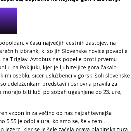
popoldan, v času največjih cestnih zastojev, na
rečnih izbrank, ki so jih Slovenske novice povabile
i, na Triglav. Avtobus nas popelje proti prvemu
ju na Pokljuki, kjer je ljubiteljice gora čakalo
kimi osebki, sicer uslužbenci v gorski šoli slovenske
 so udeleženkam predstavili osnovna pravila za
a morajo biti luči po sobah ugasnjene do 23. ure,
en vzpon in za večino od nas najzahtevnejša
 5.55 je odbila ura, ko smo se, še v temi,
o Jezerc, kjer se je šele začela prava planinska tura.