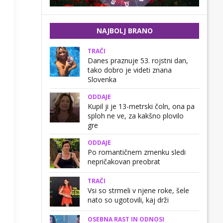
NAJBOLJ BRANO
TRAČI
Danes praznuje 53. rojstni dan,
tako dobro je videti znana
Slovenka
ODDAJE
Kupil ji je 13-metrski čoln, ona pa
sploh ne ve, za kakšno plovilo
gre
ODDAJE
Po romantičnem zmenku sledi
nepričakovan preobrat
TRAČI
Vsi so strmeli v njene roke, šele
nato so ugotovili, kaj drži
OSEBNA RAST IN ODNOSI