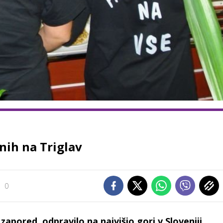
nih na Triglav
0
 zapored, odpravilo na najvišjo gori v Sloveniji.