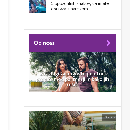
5 opozorilnih znakov, da imate
opravka z narcisom
Odnosi
3 razlogi za pogoste poletne
prepire med partnerji in kako jih
rešiti
OGLAS