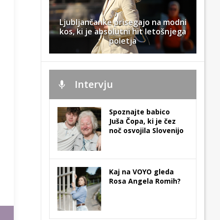
Ljubljančanke prisegajo na modni
kos, ki je absolutni hit letošnjega
poletja
Intervju
Spoznajte babico
Juša Čopa, ki je čez
noč osvojila Slovenijo
Kaj na VOYO gleda
Rosa Angela Romih?