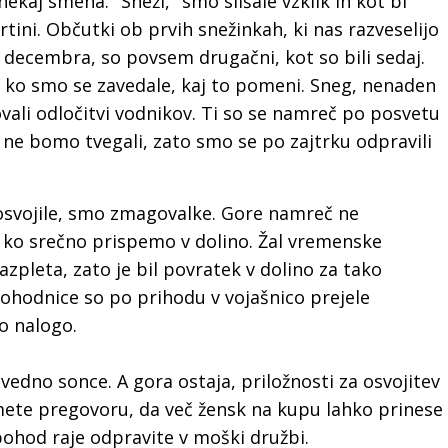
nekaj smeha. "Sneži," smo slišale vzklik in kot bi
rtini. Občutki ob prvih snežinkah, ki nas razveselijo
decembra, so povsem drugačni, kot so bili sedaj.
e, ko smo se zavedale, kaj to pomeni. Sneg, nenaden
vali odločitvi vodnikov. Ti so se namreč po posvetu
 ne bomo tvegali, zato smo se po zajtrku odpravili
 osvojile, smo zmagovalke. Gore namreč ne
ko srečno prispemo v dolino. Žal vremenske
pleta, zato je bil povratek v dolino za tako
Pohodnice so po prihodu v vojašnico prejele
o nalogo.
e vedno sonce. A gora ostaja, priložnosti za osvojitev
mete pregovoru, da več žensk na kupu lahko prinese
ohod raje odpravite v moški družbi.