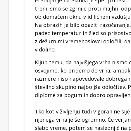
Prebujanje na Planiki je spet prineslo 
trenil smo se zgrnile proti majhni odp
ob domačem oknu v idiličnem vzdušju 
Na obrazih je bilo opaziti razočaranj
padec temperatur in žled so prisostvo
z dežurnimi vremenoslovci odločili, da
v dolino.
Kljub temu, da najvišjega vrha nismo
osvojimo, ko pridemo do vrha, ampak 
razmere niso napovedovale dobrega raz
številno skupino najboljša odločitev. 
diplome za pogum in dobro opravljen
Tko kot v življenju tudi v gorah ne sij
njenega vrha je še ogromno. Če verja
slabo vreme, potem se naslednjič na p