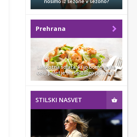
nosimo iz sezone v sezono?
Prehrana
Lahkotna solata, ki jo bomo jedle
celo poletje (in še dolgo po njem)
STILSKI NASVET