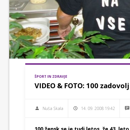
ŠPORT IN ZDRAVJE
VIDEO & FOTO: 100 zadovolj
Nuša Skala
14. 09. 2008 19.42
100 žensk se je tudi letos, že 43. leto