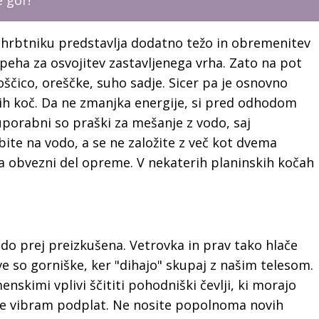
e gor!
hrbtniku predstavlja dodatno težo in obremenitev
eha za osvojitev zastavljenega vrha. Zato na pot
ščico, oreščke, suho sadje. Sicer pa je osnovno
ih koč. Da ne zmanjka energije, si pred odhodom
 uporabni so praški za mešanje z vodo, saj
te na vodo, a se ne založite z več kot dvema
da obvezni del opreme. V nekaterih planinskih kočah
odo prej preizkušena. Vetrovka in prav tako hlače
ve so gorniške, ker "dihajo" skupaj z našim telesom.
skimi vplivi ščititi pohodniški čevlji, ki morajo
v je vibram podplat. Ne nosite popolnoma novih