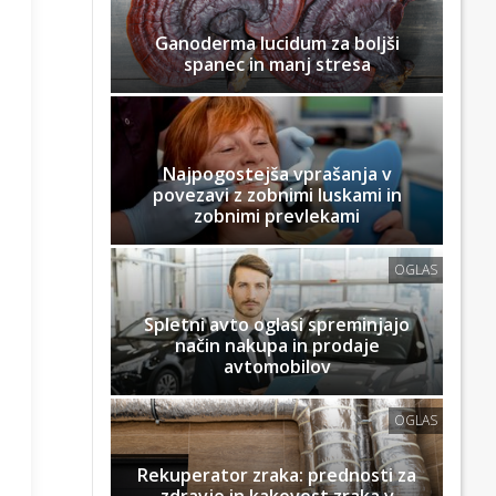
Ganoderma lucidum za boljši
spanec in manj stresa
Najpogostejša vprašanja v
povezavi z zobnimi luskami in
zobnimi prevlekami
OGLAS
Spletni avto oglasi spreminjajo
način nakupa in prodaje
avtomobilov
OGLAS
Rekuperator zraka: prednosti za