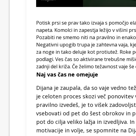
Potisk prsi se prav tako izvaja s pomočjo el
napeta. Komolci in zapestja ležijo v višini pr
Pozabiti ne smemo niti na pravilno in enak
Negativni upogib trupa je zahtevna vaja, kj
za noge in tako deluje kot protiutež. Roke po
podlagi. Ves čas so aktivirane trebušne miši
zadnji del križa. Če želimo težavnost vaje š
Naj vas čas ne omejuje
Dijana je zaupala, da so vaje vedno tež
je celoten proces skozi več ponovitev ve
pravilno izvedeš, je to višek zadovolj
vsebovati od pet do šest obrokov in pa
pot do cilja veliko lažja in izvedljiva.
motivacije in volje, se spomnite na Di