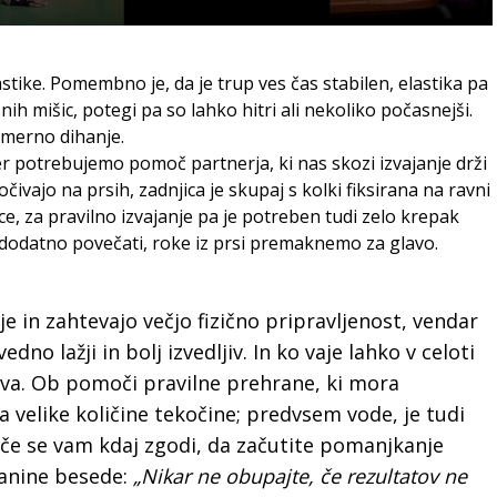
astike. Pomembno je, da je trup ves čas stabilen, elastika pa
snih mišic, potegi pa so lahko hitri ali nekoliko počasnejši.
omerno dihanje.
er potrebujemo pomoč partnerja, ki nas skozi izvajanje drži
čivajo na prsih, zadnjica je skupaj s kolki fiksirana na ravni
ce, za pravilno izvajanje pa je potreben tudi zelo krepak
e dodatno povečati, roke iz prsi premaknemo za glavo.
je in zahtevajo večjo fizično pripravljenost, vendar
dno lažji in bolj izvedljiv. In ko vaje lahko v celoti
stva. Ob pomoči pravilne prehrane, ki mora
 velike količine tekočine; predvsem vode, je tudi
 In če se vam kdaj zgodi, da začutite pomanjkanje
janine besede:
„Nikar ne obupajte, če rezultatov ne