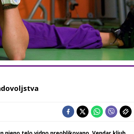
adovoljstva
 in njeno telo vidno preoblikovano. Vendar kljub