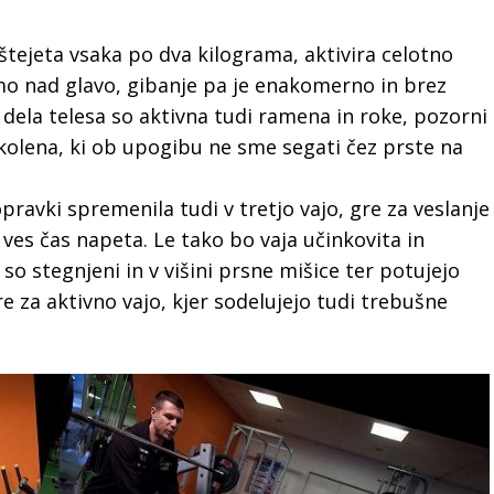
štejeta vsaka po dva kilograma, aktivira celotno
mo nad glavo, gibanje pa je enakomerno in brez
ela telesa so aktivna tudi ramena in roke, pozorni
olena, ki ob upogibu ne sme segati čez prste na
opravki spremenila tudi v tretjo vajo, gre za veslanje
 ves čas napeta. Le tako bo vaja učinkovita in
so stegnjeni in v višini prsne mišice ter potujejo
re za aktivno vajo, kjer sodelujejo tudi trebušne