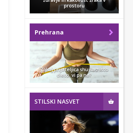
zdravje in kakovost zraka v
prostoru
Prehrana
Zakaj prijateljica shujša z isto
dieto, vi pa ne?
STILSKI NASVET