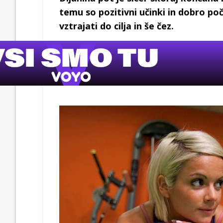
temu so pozitivni učinki in dobro poč
vztrajati do cilja in še čez.