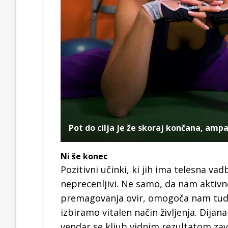
Pot do cilja je že skoraj končana, ampak
Ni še konec
Pozitivni učinki, ki jih ima telesna va
neprecenljivi. Ne samo, da nam aktivno
premagovanja ovir, omogoča nam tudi b
izbiramo vitalen način življenja. Dija
vendar se kljub vidnim rezultatom zave