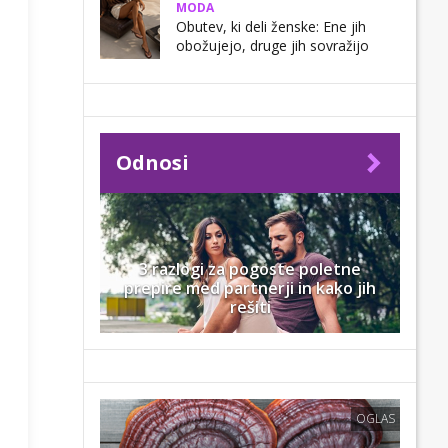
MODA
Obutev, ki deli ženske: Ene jih
obožujejo, druge jih sovražijo
Odnosi
3 razlogi za pogoste poletne
prepire med partnerji in kako jih
rešiti
OGLAS