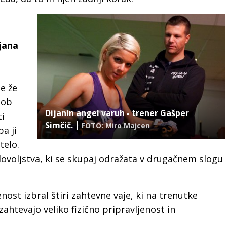
jana
je že
 ob
Dijanin angel varuh - trener Gašper
i
Simčič.
FOTO: Miro Majcen
ba ji
telo.
ovoljstva, ki se skupaj odražata v drugačnem slogu
enost izbral štiri zahtevne vaje, ki na trenutke
zahtevajo veliko fizično pripravljenost in