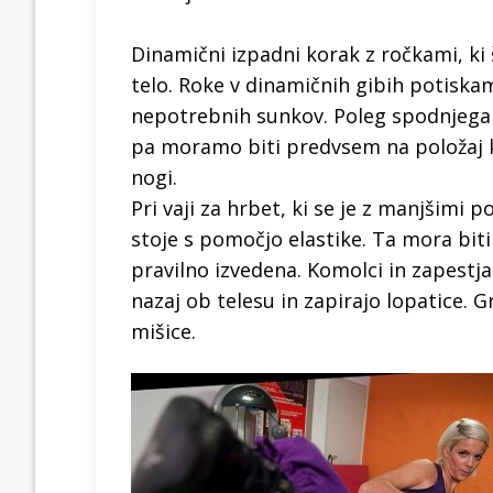
Dinamični izpadni korak z ročkami, ki 
telo. Roke v dinamičnih gibih potiska
nepotrebnih sunkov. Poleg spodnjega d
pa moramo biti predvsem na položaj k
nogi.
Pri vaji za hrbet, ki se je z manjšimi p
stoje s pomočjo elastike. Ta mora biti
pravilno izvedena. Komolci in zapestja 
nazaj ob telesu in zapirajo lopatice. G
mišice.