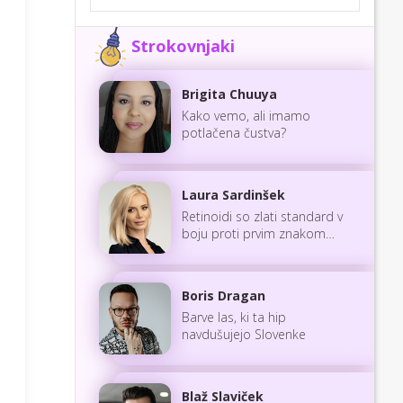
Strokovnjaki
Brigita Chuuya
Kako vemo, ali imamo
potlačena čustva?
Laura Sardinšek
Retinoidi so zlati standard v
boju proti prvim znakom
staranja
Boris Dragan
Barve las, ki ta hip
navdušujejo Slovenke
Blaž Slaviček