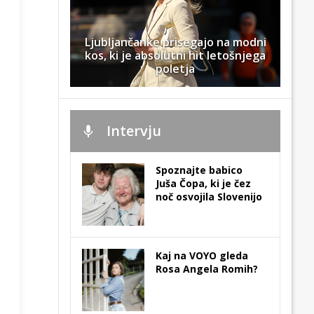
Ljubljančanke prisegajo na modni
kos, ki je absolutni hit letošnjega
poletja
Intervju
Spoznajte babico
Juša Čopa, ki je čez
noč osvojila Slovenijo
Kaj na VOYO gleda
Rosa Angela Romih?