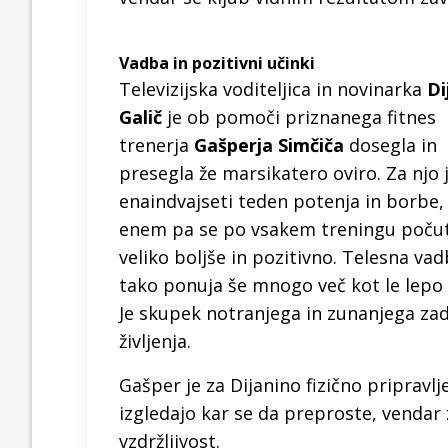
Vadba in pozitivni učinki
Televizijska voditeljica in novinarka
Di
Galič
je ob pomoči priznanega fitnes
trenerja
Gašperja Simčiča
dosegla in
presegla že marsikatero oviro. Za njo 
enaindvajseti teden potenja in borbe,
enem pa se po vsakem treningu počut
veliko boljše in pozitivno. Telesna vad
tako ponuja še mnogo več kot le lepo 
Je skupek notranjega in zunanjega zad
življenja.
Gašper je za Dijanino fizično pripravlj
izgledajo kar se da preproste, vendar 
vzdržljivost.