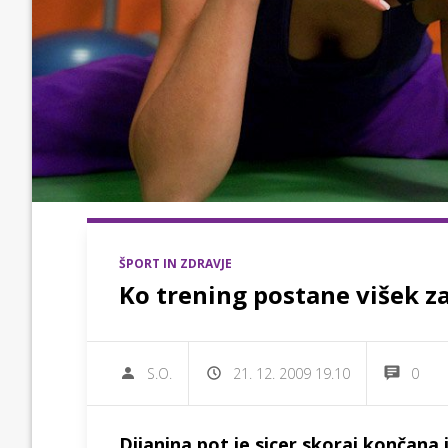
ŠPORT IN ZDRAVJE
Ko trening postane višek z
S.O.
21. 12. 2009 19.10
0
Dijanina pot je sicer skoraj končana