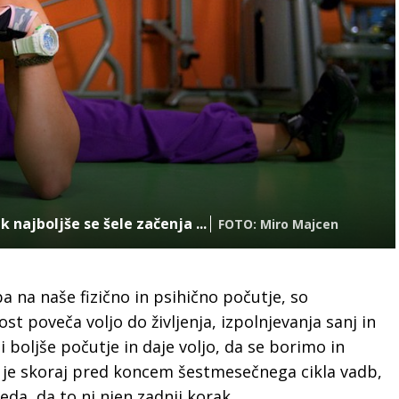
 najboljše se šele začenja ...
FOTO: Miro Majcen
dba na naše fizično in psihično počutje, so
st poveča voljo do življenja, izpolnjevanja sanj in
oljše počutje in daje voljo, da se borimo in
na je skoraj pred koncem šestmesečnega cikla vadb,
da, da to ni njen zadnji korak.