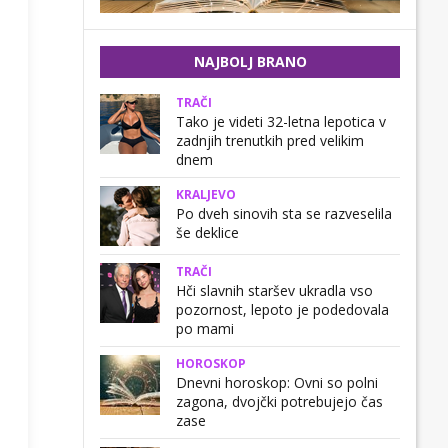
NAJBOLJ BRANO
TRAČI
Tako je videti 32-letna lepotica v
zadnjih trenutkih pred velikim
dnem
KRALJEVO
Po dveh sinovih sta se razveselila
še deklice
TRAČI
Hči slavnih staršev ukradla vso
pozornost, lepoto je podedovala
po mami
HOROSKOP
Dnevni horoskop: Ovni so polni
zagona, dvojčki potrebujejo čas
zase