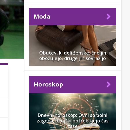
Moda
Obutev, ki deli ženske: Ene jih
obožujejo, druge jih sovražijo
Horoskop
Dnevni horoskop: Ovni so polni
zagona, dvojčki potrebujejo čas
zase