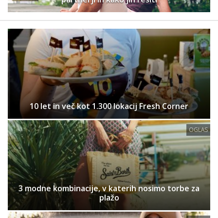
10 let in več kot 1.300 lokacij Fresh Corner
OGLAS
3 modne kombinacije, v katerih nosimo torbe za
plažo