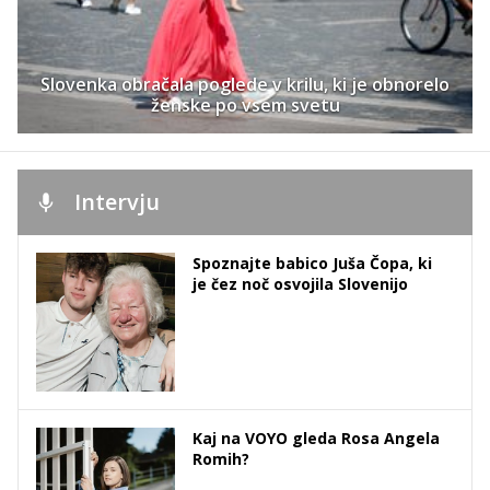
Slovenka obračala poglede v krilu, ki je obnorelo
ženske po vsem svetu
Intervju
Spoznajte babico Juša Čopa, ki
je čez noč osvojila Slovenijo
Kaj na VOYO gleda Rosa Angela
Romih?