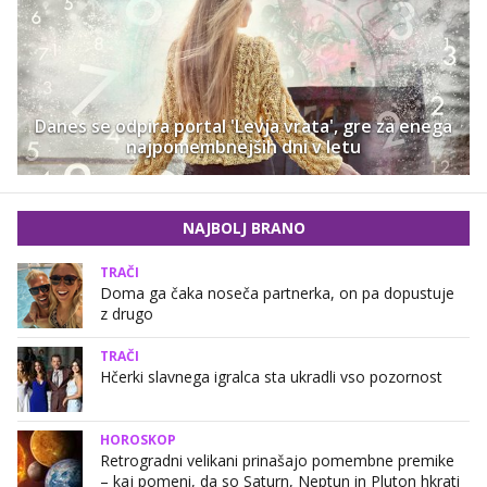
Danes se odpira portal 'Levja vrata', gre za enega
najpomembnejših dni v letu
NAJBOLJ BRANO
TRAČI
Doma ga čaka noseča partnerka, on pa dopustuje
z drugo
TRAČI
Hčerki slavnega igralca sta ukradli vso pozornost
HOROSKOP
Retrogradni velikani prinašajo pomembne premike
– kaj pomeni, da so Saturn, Neptun in Pluton hkrati