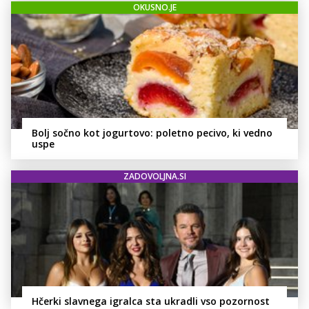
OKUSNO.JE
Bolj sočno kot jogurtovo: poletno pecivo, ki vedno
uspe
ZADOVOLJNA.SI
Hčerki slavnega igralca sta ukradli vso pozornost