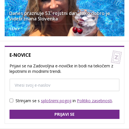
Danes praznuje 53. rojstni dan, tako dobro je
videti znana Slovenka
TRAČI
E-NOVICE
Prijavi se na Zadovoljna e-novičke in bodi na tekočem z
lepotnimi in modnimi trendi.
Strinjam se s
splošnimi pogoji
in
Politiko zasebnosti
.
PRIJAVI SE