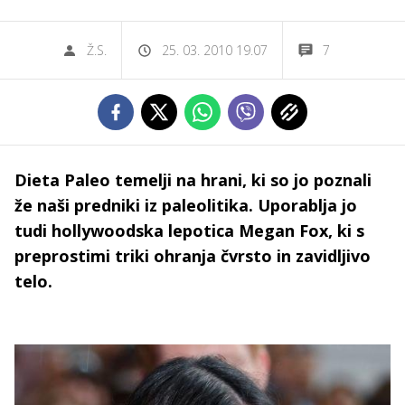
Ž.S.
25. 03. 2010 19.07
7
Dieta Paleo temelji na hrani, ki so jo poznali
že naši predniki iz paleolitika. Uporablja jo
tudi hollywoodska lepotica Megan Fox, ki s
preprostimi triki ohranja čvrsto in zavidljivo
telo.