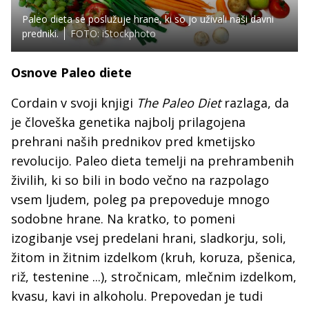
Paleo dieta se poslužuje hrane, ki so jo uživali naši davni
predniki.
FOTO: iStockphoto
Osnove Paleo diete
Cordain v svoji knjigi
The Paleo Diet
razlaga, da
je človeška genetika najbolj prilagojena
prehrani naših prednikov pred kmetijsko
revolucijo. Paleo dieta temelji na prehrambenih
živilih, ki so bili in bodo večno na razpolago
vsem ljudem, poleg pa prepoveduje mnogo
sodobne hrane. Na kratko, to pomeni
izogibanje vsej predelani hrani, sladkorju, soli,
žitom in žitnim izdelkom (kruh, koruza, pšenica,
riž, testenine ...), stročnicam, mlečnim izdelkom,
kvasu, kavi in alkoholu. Prepovedan je tudi