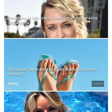
Poročena je bila trikrat, zdaj pa je spet srečno
zaljubljena
TRAČI
Havaianas japonke: zakaj jih nosimo iz sezone v
sezono?
NOVICE
OGLAS