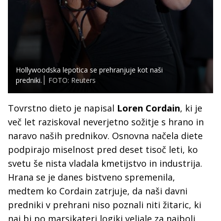
Hollywoodska lepotica se prehranjuje kot naši
predniki.
FOTO: Reuters
Tovrstno dieto je napisal
Loren Cordain
, ki je
več let raziskoval neverjetno sožitje s hrano in
naravo naših prednikov. Osnovna načela diete
podpirajo miselnost pred deset tisoč leti, ko
svetu še nista vladala kmetijstvo in industrija.
Hrana se je danes bistveno spremenila,
medtem ko Cordain zatrjuje, da naši davni
predniki v prehrani niso poznali niti žitaric, ki
naj bi po marsikateri logiki veljale za najbolj