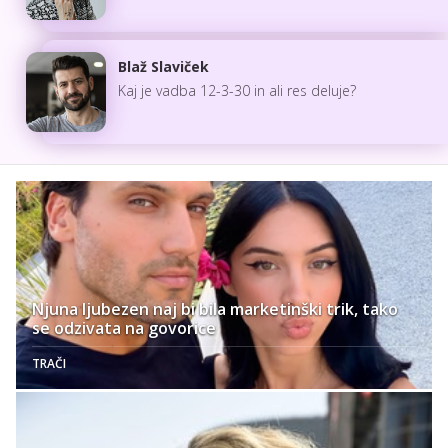
Blaž Slaviček
Kaj je vadba 12-3-30 in ali res deluje?
Njuna ljubezen naj bi bila marketinški trik, tako
se odzivata na govorice
TRAČI