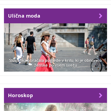
Ulična moda
Slovenka obračala poglede v krilu, ki je obnorelo
ženske po vsem svetu
Horoskop