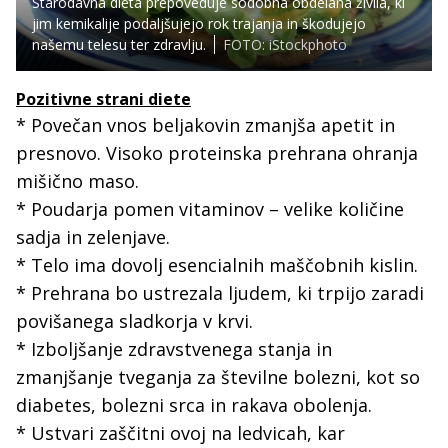
Starodavna dieta prepoveduje sodobna obdelana živila, ki
jim kemikalije podaljšujejo rok trajanja in škodujejo
našemu telesu ter zdravlju.
FOTO: iStockphoto
Pozitivne strani diete
* Povečan vnos beljakovin zmanjša apetit in
presnovo. Visoko proteinska prehrana ohranja
mišično maso.
* Poudarja pomen vitaminov – velike količine
sadja in zelenjave.
* Telo ima dovolj esencialnih maščobnih kislin.
* Prehrana bo ustrezala ljudem, ki trpijo zaradi
povišanega sladkorja v krvi.
* Izboljšanje zdravstvenega stanja in
zmanjšanje tveganja za številne bolezni, kot so
diabetes, bolezni srca in rakava obolenja.
* Ustvari zaščitni ovoj na ledvicah, kar