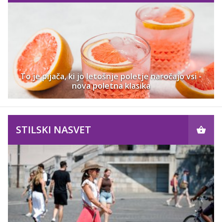
To je pijača, ki jo letošnje poletje naročajo vsi -
nova poletna klasika
STILSKI NASVET