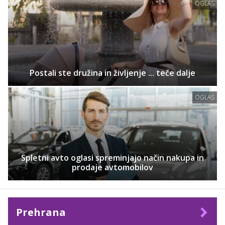
OGLAS
Postali ste družina in življenje ... teče dalje
OGLAS
Spletni avto oglasi spreminjajo način nakupa in
prodaje avtomobilov
Prehrana