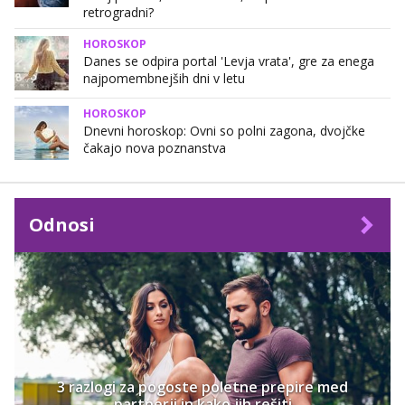
retrogradni?
HOROSKOP
Danes se odpira portal 'Levja vrata', gre za enega
najpomembnejših dni v letu
HOROSKOP
Dnevni horoskop: Ovni so polni zagona, dvojčke
čakajo nova poznanstva
Odnosi
3 razlogi za pogoste poletne prepire med
partnerji in kako jih rešiti