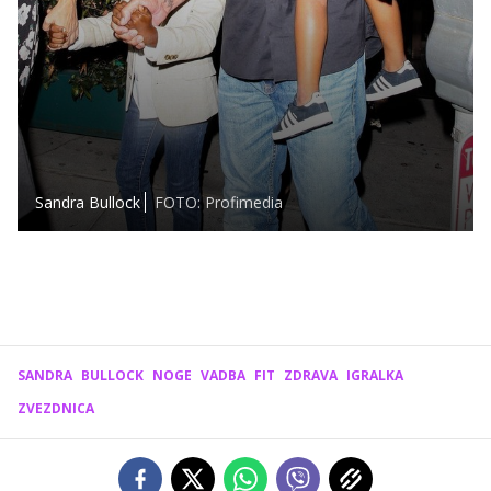
Sandra Bullock
FOTO: Profimedia
SANDRA
BULLOCK
NOGE
VADBA
FIT
ZDRAVA
IGRALKA
ZVEZDNICA