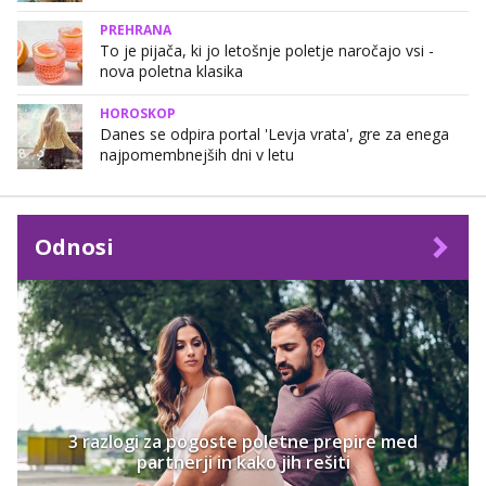
PREHRANA
To je pijača, ki jo letošnje poletje naročajo vsi -
nova poletna klasika
HOROSKOP
Danes se odpira portal 'Levja vrata', gre za enega
najpomembnejših dni v letu
Odnosi
3 razlogi za pogoste poletne prepire med
partnerji in kako jih rešiti