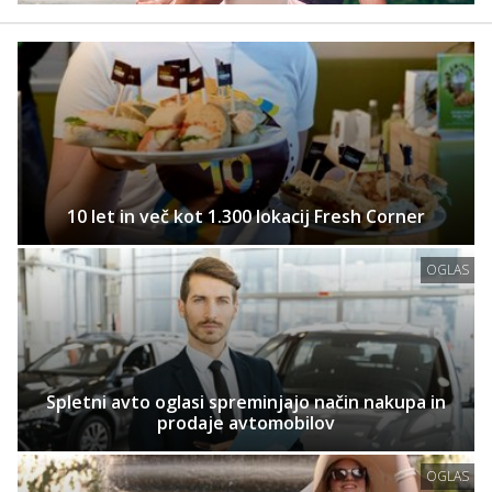
10 let in več kot 1.300 lokacij Fresh Corner
OGLAS
Spletni avto oglasi spreminjajo način nakupa in
prodaje avtomobilov
OGLAS