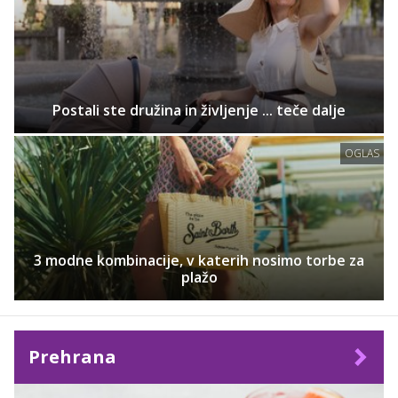
Postali ste družina in življenje ... teče dalje
OGLAS
3 modne kombinacije, v katerih nosimo torbe za
plažo
Prehrana