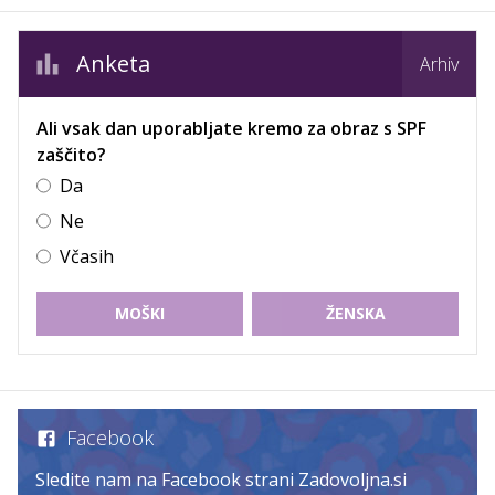
Anketa
Arhiv
Ali vsak dan uporabljate kremo za obraz s SPF
zaščito?
Da
Ne
Včasih
MOŠKI
ŽENSKA
Facebook
Sledite nam na Facebook strani Zadovoljna.si