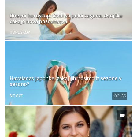
Dnevni horoskop: Ovni so polni zagona, dvojčke
čakajo nova poznanstva
HOROSKOP
Havaianas japonke: zakaj jih nosimo iz sezone v
sezono?
NOVICE
OGLAS