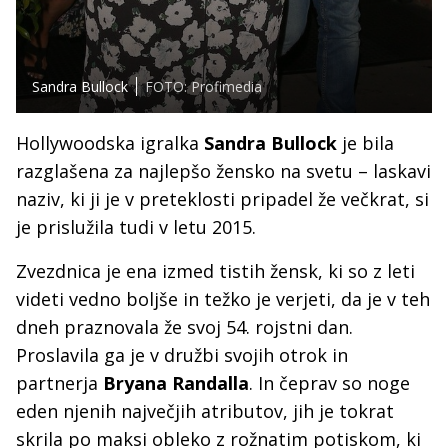
Sandra Bullock
FOTO: Profimedia
Hollywoodska igralka
Sandra Bullock
je bila
razglašena za najlepšo žensko na svetu – laskavi
naziv, ki ji je v preteklosti pripadel že večkrat, si
je prislužila tudi v letu 2015.
Zvezdnica je ena izmed tistih žensk, ki so z leti
videti vedno boljše in težko je verjeti, da je v teh
dneh praznovala že svoj 54. rojstni dan.
Proslavila ga je v družbi svojih otrok in
partnerja
Bryana Randalla
. In čeprav so noge
eden njenih največjih atributov, jih je tokrat
skrila po maksi obleko z rožnatim potiskom, ki