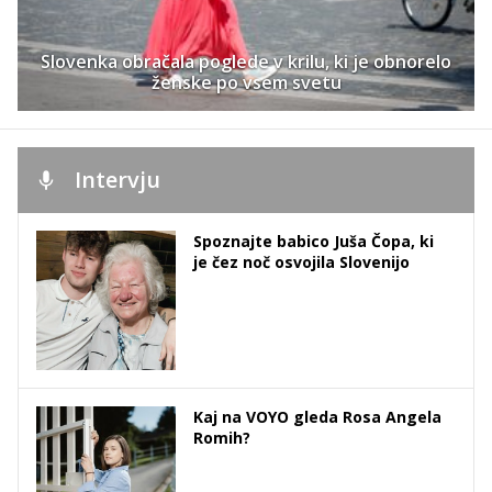
Slovenka obračala poglede v krilu, ki je obnorelo
ženske po vsem svetu
Intervju
Spoznajte babico Juša Čopa, ki
je čez noč osvojila Slovenijo
Kaj na VOYO gleda Rosa Angela
Romih?