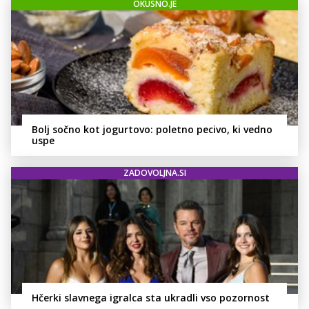
OKUSNO.JE
Bolj sočno kot jogurtovo: poletno pecivo, ki vedno
uspe
ZADOVOLJNA.SI
Hčerki slavnega igralca sta ukradli vso pozornost