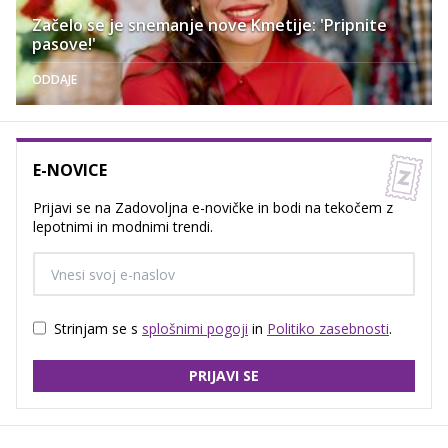
Začelo se je snemanje nove Kmetije: 'Pripnite
pasove!'
ODDAJE
E-NOVICE
Prijavi se na Zadovoljna e-novičke in bodi na tekočem z
lepotnimi in modnimi trendi.
Strinjam se s
splošnimi pogoji
in
Politiko zasebnosti
.
PRIJAVI SE