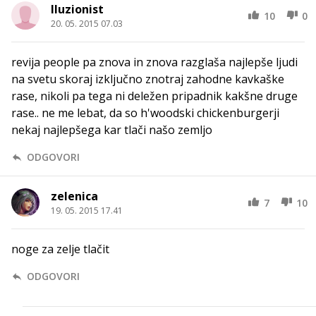
Iluzionist
10
0
20. 05. 2015 07.03
revija people pa znova in znova razglaša najlepše ljudi
na svetu skoraj izključno znotraj zahodne kavkaške
rase, nikoli pa tega ni deležen pripadnik kakšne druge
rase.. ne me lebat, da so h'woodski chickenburgerji
nekaj najlepšega kar tlači našo zemljo
ODGOVORI
zelenica
7
10
19. 05. 2015 17.41
noge za zelje tlačit
ODGOVORI