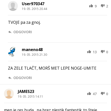
User970347
9
2
19. 05. 2015 20.44
TVOJE pa za gnoj.
ODGOVORI
maneno48
13
0
19. 05. 2015 21.30
ZA ZELE TLAČT, MORŠ MET LEPE NOGE-UMITE
ODGOVORI
JAMES23
47
0
19. 05. 2015 14.11
men je res huda....pa brez plestik fantestik..to šteje