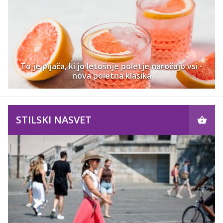
To je pijača, ki jo letošnje poletje naročajo vsi -
nova poletna klasika
STILSKI NASVET