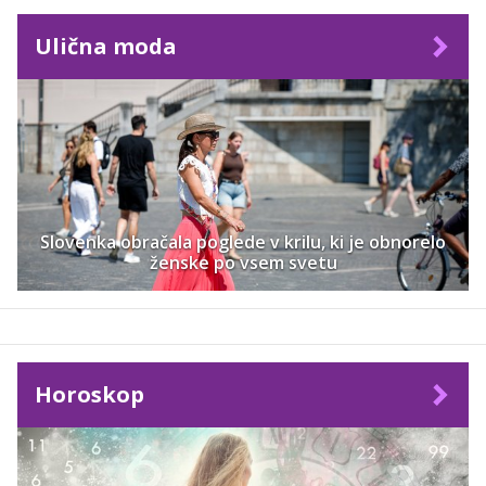
Ulična moda
Slovenka obračala poglede v krilu, ki je obnorelo
ženske po vsem svetu
Horoskop