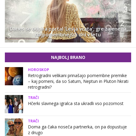
Danes se odpira portal 'Levja vrata', gre za enega
najpomembnejših dni v letu
NAJBOLJ BRANO
HOROSKOP
Retrogradni velikani prinašajo pomembne premike
– kaj pomeni, da so Saturn, Neptun in Pluton hkrati
retrogradni?
TRAČI
Hčerki slavnega igralca sta ukradli vso pozornost
TRAČI
Doma ga čaka noseča partnerka, on pa dopustuje
z drugo