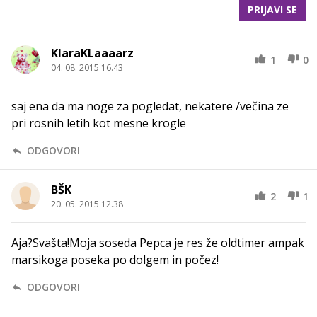
PRIJAVI SE
KlaraKLaaaarz
1
0
04. 08. 2015 16.43
saj ena da ma noge za pogledat, nekatere /večina ze
pri rosnih letih kot mesne krogle
ODGOVORI
BŠK
2
1
20. 05. 2015 12.38
Aja?Svašta!Moja soseda Pepca je res že oldtimer ampak
marsikoga poseka po dolgem in počez!
ODGOVORI