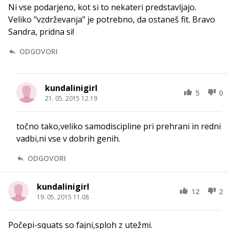
Ni vse podarjeno, kot si to nekateri predstavljajo.
Veliko "vzdrževanja" je potrebno, da ostaneš fit. Bravo
Sandra, pridna si!
ODGOVORI
kundalinigirl
5
0
21. 05. 2015 12.19
točno tako,veliko samodiscipline pri prehrani in redni
vadbi,ni vse v dobrih genih.
ODGOVORI
kundalinigirl
12
2
19. 05. 2015 11.08
Počepi-squats so fajni,sploh z utežmi.