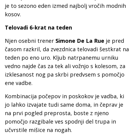
je to sezono eden izmed najbolj vročih modnih
kosov.
Telovadi 6-krat na teden
Njen osebni trener
Simone De La Rue
je pred
časom razkril, da zvezdnica telovadi šestkrat na
teden po eno uro. Kljub natrpanemu urniku
vedno najde čas za tek ali vožnjo s kolesom, za
izklesanost nog pa skrbi predvsem s pomočjo
ene vadbe.
Kombinacija počepov in poskokov je vadba, ki
jo lahko izvajate tudi same doma, in čeprav je
na prvi pogled preprosta, boste z njeno
pomočjo razgibale ves spodnji del trupa in
učvrstile mišice na nogah.