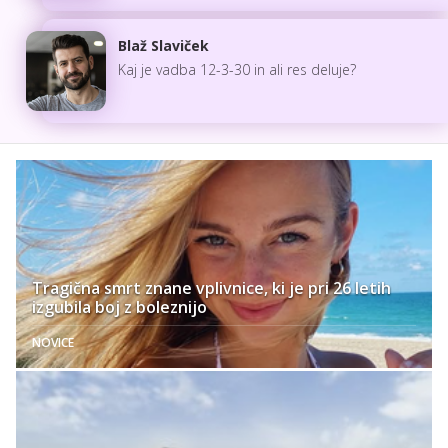
Blaž Slaviček
Kaj je vadba 12-3-30 in ali res deluje?
Tragična smrt znane vplivnice, ki je pri 26 letih
izgubila boj z boleznijo
NOVICE