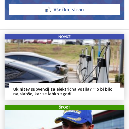
Všečkaj stran
NOVICE
Ukinitev subvencij za električna vozila? 'To bi bilo
najslabše, kar se lahko zgodi'
ŠPORT