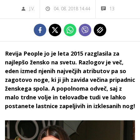
J.V.
04. 08. 2018 14.44
13
Revija People jo je leta 2015 razglasila za
najlepšo žensko na svetu. Razlogov je več,
eden izmed njenih največjih atributov pa so
zagotovo noge, ki ji jih zavida večina pripadnic
ženskega spola. A popolnoma odveč, saj z
malo trdne volje in telovadbe tudi ve lahko
postanete lastnice zapeljivih in izklesanih nog!