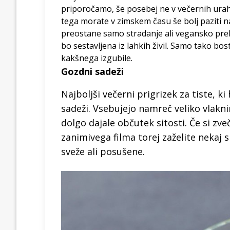
priporočamo, še posebej ne v večernih urah
tega morate v zimskem času še bolj paziti na
preostane samo stradanje ali vegansko prehr
bo sestavljena iz lahkih živil. Samo tako b
kakšnega izgubile.
Gozdni sadeži
Najboljši večerni prigrizek za tiste, 
sadeži. Vsebujejo namreč veliko vlakni
dolgo dajale občutek sitosti. Če si zv
zanimivega filma torej zaželite nekaj s
sveže ali posušene.