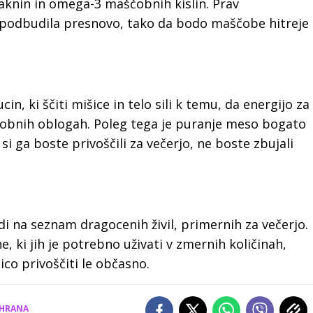
laknin in omega-3 maščobnih kislin. Prav
 spodbudila presnovo, tako da bodo maščobe hitreje
n, ki ščiti mišice in telo sili k temu, da energijo za
obnih oblogah. Poleg tega je puranje meso bogato
si ga boste privoščili za večerjo, ne boste zbujali
odi na seznam dragocenih živil, primernih za večerjo.
, ki jih je potrebno uživati v zmernih količinah,
ico privoščiti le občasno.
HRANA