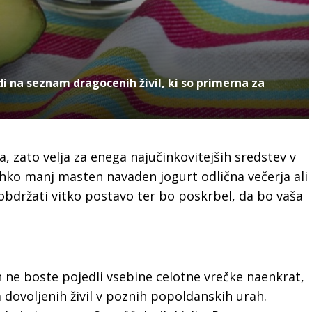
di na seznam dragocenih živil, ki so primerna za
ja, zato velja za enega najučinkovitejših sredstev v
lahko manj masten navaden jogurt odlična večerja ali
obdržati vitko postavo ter bo poskrbel, da bo vaša
in ne boste pojedli vsebine celotne vrečke naenkrat,
 dovoljenih živil v poznih popoldanskih urah.