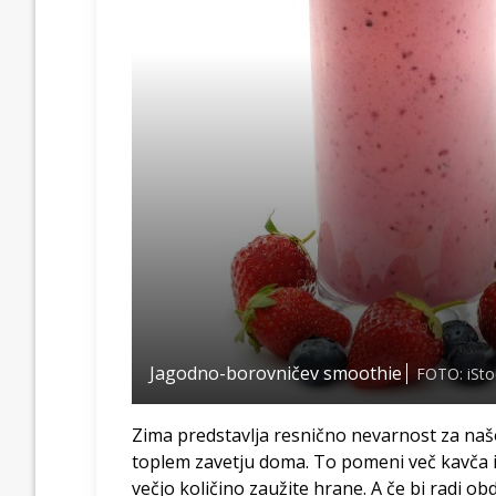
Jagodno-borovničev smoothie
FOTO: iSt
Zima predstavlja resnično nevarnost za naš
toplem zavetju doma. To pomeni več kavča in
večjo količino zaužite hrane. A če bi radi ob