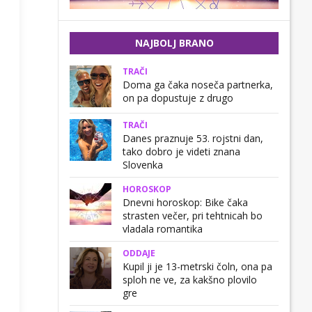
NAJBOLJ BRANO
TRAČI
Doma ga čaka noseča partnerka,
on pa dopustuje z drugo
TRAČI
Danes praznuje 53. rojstni dan,
tako dobro je videti znana
Slovenka
HOROSKOP
Dnevni horoskop: Bike čaka
strasten večer, pri tehtnicah bo
vladala romantika
ODDAJE
Kupil ji je 13-metrski čoln, ona pa
sploh ne ve, za kakšno plovilo
gre