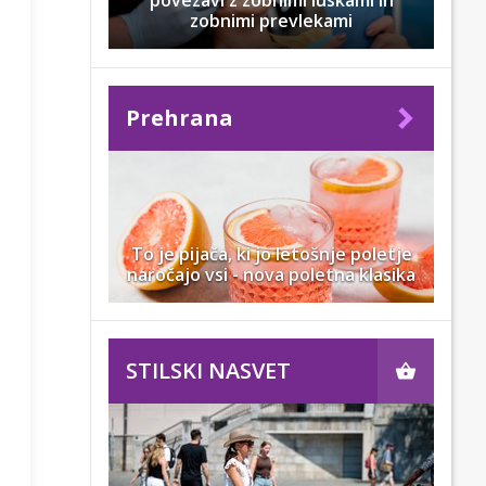
povezavi z zobnimi luskami in
zobnimi prevlekami
Prehrana
To je pijača, ki jo letošnje poletje
naročajo vsi - nova poletna klasika
STILSKI NASVET