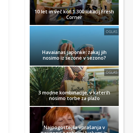
10 let in več kot 1.300 lokacij Fresh
Corner
OGLAS
Havaianas japonke: zakaj jih
nosimo iz sezone v sezono?
OGLAS
3 modne kombinacije, v katerih
nosimo torbe za plažo
Najpogostejša vprašanja v