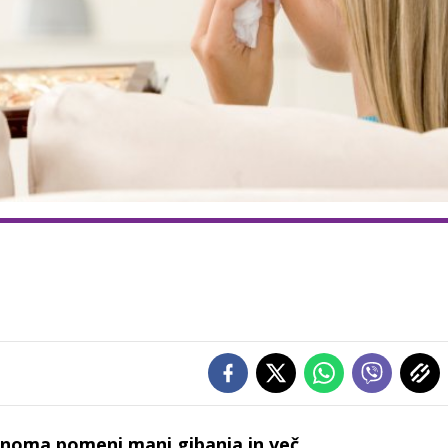
činoma pomeni manj gibanja in več