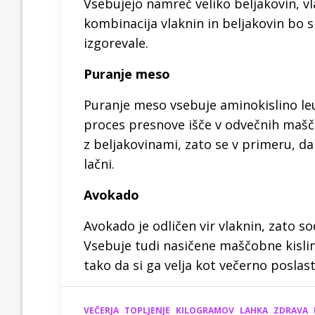
Vsebujejo namreč veliko beljakovin, v
kombinacija vlaknin in beljakovin bo
izgorevale.
Puranje meso
Puranje meso vsebuje aminokislino leuci
proces presnove išče v odvečnih mašč
z beljakovinami, zato se v primeru, da 
lačni.
Avokado
Avokado je odličen vir vlaknin, zato s
Vsebuje tudi nasičene maščobne kisline
tako da si ga velja kot večerno poslast
VEČERJA
TOPLJENJE
KILOGRAMOV
LAHKA
ZDRAVA