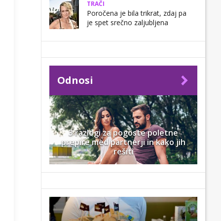
TRAČI
Poročena je bila trikrat, zdaj pa
je spet srečno zaljubljena
Odnosi
3 razlogi za pogoste poletne
prepire med partnerji in kako jih
rešiti