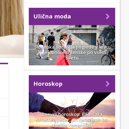
Ulična moda
Slovenka obračala poglede v krilu,
ki je obnorelo ženske po vsem
svetu
Horoskop
Dnevni horoskop: Bike čaka
strasten večer, pri tehtnicah bo
vladala romantika