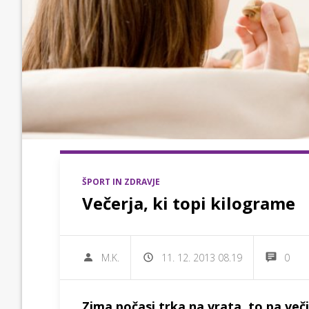
ŠPORT IN ZDRAVJE
Večerja, ki topi kilograme
M.K.
11. 12. 2013 08.19
0
Zima počasi trka na vrata, to pa ve