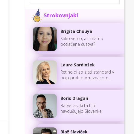
Strokovnjaki
Brigita Chuuya
Kako vemo, ali imamo
potlačena čustva?
Laura Sardinšek
Retinoidi so zlati standard v
boju proti prvim znakom
staranja
Boris Dragan
Barve las, ki ta hip
navdušujejo Slovenke
Blaž Slaviček