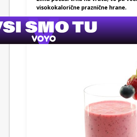
visokokalorične praznične hrane.