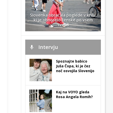
Slovenka obračala poglede v krilu,
ki je obnorelo ženske po vsem
svetu
Intervju
Spoznajte babico
Juša Čopa, ki je čez
noč osvojila Slovenijo
Kaj na VOYO gleda
Rosa Angela Romih?