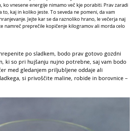
, ko vnesene energije nimamo več kje porabiti. Prav zaradi
 to, kaj in koliko jeste. To seveda ne pomeni, da vam
anjevanje. Jejte kar se da raznoliko hrano, le večerja naj
oste namreč preprečile kopičenje kilogramov ali morda celo
ki hrepenite po sladkem, bodo prav gotovo gozdni
n, ki so pri hujšanju nujno potrebne, saj vam bodo
ečer med gledanjem priljubljene oddaje ali
ladkega, si privoščite maline, robide in borovnice –