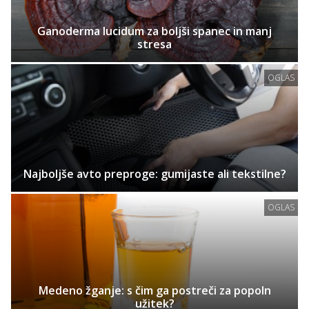
Ganoderma lucidum za boljši spanec in manj
stresa
OGLAS
Najboljše avto preproge: gumijaste ali tekstilne?
OGLAS
Medeno žganje: s čim ga postreči za popoln
užitek?