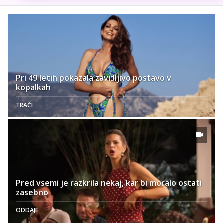
Pri 49 letih pokazala zavidljivo postavo v
kopalkah
TRAČI
Pred vsemi je razkrila nekaj, kar bi moralo ostati
zasebno
ODDAJE