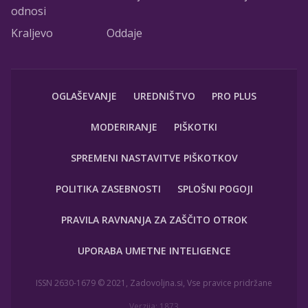
odnosi
Kraljevo
Oddaje
OGLAŠEVANJE
UREDNIŠTVO
PRO PLUS
MODERIRANJE
PIŠKOTKI
SPREMENI NASTAVITVE PIŠKOTKOV
POLITIKA ZASEBNOSTI
SPLOŠNI POGOJI
PRAVILA RAVNANJA ZA ZAŠČITO OTROK
UPORABA UMETNE INTELIGENCE
ISSN 2630-1679 © 2021, Zadovoljna.si, Vse pravice pridržane
Verzija: 1873