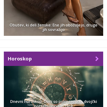
Obutev, ki deli ženske: Ene jih obožujejo, druge
jih sovražijo
Horoskop
Dnevni horoskop: Ovni so polni zagona, dvojčki
potrebujejo čas zase