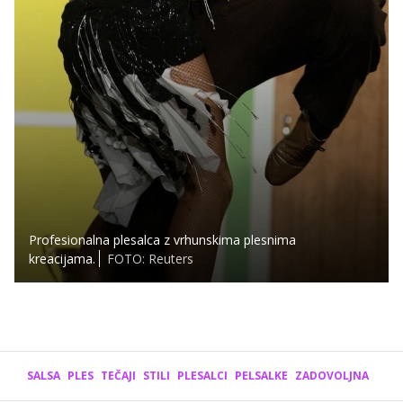
Profesionalna plesalca z vrhunskima plesnima
kreacijama.
FOTO: Reuters
SALSA
PLES
TEČAJI
STILI
PLESALCI
PELSALKE
ZADOVOLJNA