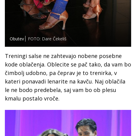
Obutev
FOTO: Dare Čekeliš
Treningi salse ne zahtevajo nobene posebne
kode oblačenja. Oblecite se pač tako, da vam bo
čimbolj udobno, pa čeprav je to trenirka, v
kateri ponavadi lenarite na kavču. Naj oblačila
le ne bodo predebela, saj vam bo ob plesu
kmalu postalo vroče.