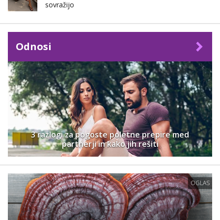
sovražijo
Odnosi
3 razlogi za pogoste poletne prepire med
partnerji in kako jih rešiti
OGLAS