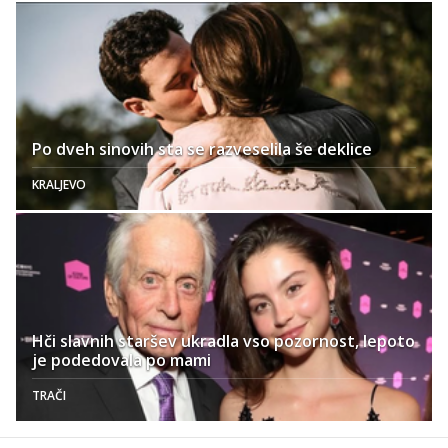
Po dveh sinovih sta se razveselila še deklice
KRALJEVO
Hči slavnih staršev ukradla vso pozornost, lepoto
je podedovala po mami
TRAČI