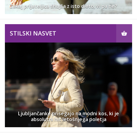
Zakaj prijateljica shujša z isto dieto, vi pa ne?
STILSKI NASVET
Ljubljančanke prisegajo na modni kos, ki je
absolutni hit letošnjega poletja