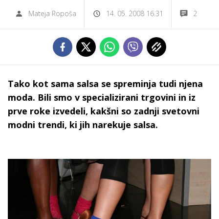
Mateja Ropoša
14. 05. 2008 16.31
2
Tako kot sama salsa se spreminja tudi njena
moda. Bili smo v specializirani trgovini in iz
prve roke izvedeli, kakšni so zadnji svetovni
modni trendi, ki jih narekuje salsa.