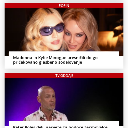
POPIN
Madonna in Kylie Minogue uresničili dolgo
pričakovano glasbeno sodelovanje
TV ODDAJE
Peter Poles delil nasvete za bodoče tekmovalce