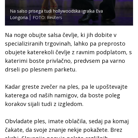
Na salso prisega tudi hollywoodska igralka Eva
Longoria.
FOTO: Reuters
Na noge obujte salsa čevlje, ki jih dobite v
specializiranih trgovinah, lahko pa preprosto
obujete katerekoli čevlje z ravnim podplatom, s
katerimi boste privlačno, predvsem pa varno
drseli po plesnem parketu.
Kadar greste zvečer na ples, pa le upoštevajte
katerega od naših namigov, da boste poleg
korakov sijali tudi z izgledom.
Obvladate ples, imate oblačila, sedaj pa komaj
čakate, da svoje znanje nekje pokažete. Brez