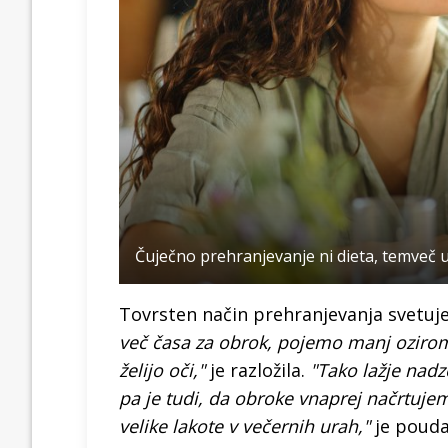
Čuječno prehranjevanje ni dieta, temveč už
Tovrsten način prehranjevanja svetuj
več časa za obrok, pojemo manj ozirom
želijo oči,"
je razložila.
"Tako lažje nad
pa je tudi, da obroke vnaprej načrtuj
velike lakote v večernih urah,"
je poudar