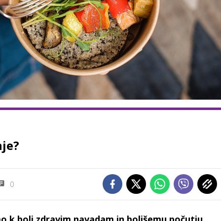
nje?
0
o k bolj zdravim navadam in boljšemu počutju.