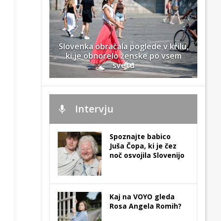
Slovenka obračala poglede v krilu,
ki je obnorelo ženske po vsem
svetu
Intervju
Spoznajte babico
Juša Čopa, ki je čez
noč osvojila Slovenijo
Kaj na VOYO gleda
Rosa Angela Romih?