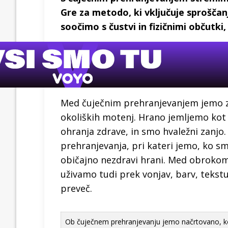
Gre za metodo, ki vključuje sprošča
soočimo s čustvi in fizičnimi občutki,
Med čuječnim prehranjevanjem jemo z 
okoliških motenj. Hrano jemljemo kot 
ohranja zdrave, in smo hvaležni zanjo
prehranjevanja, pri kateri jemo, ko sm
običajno nezdravi hrani. Med obroko
uživamo tudi prek vonjav, barv, tekstu
preveč.
Ob čuječnem prehranjevanju jemo načrtovano, ko s