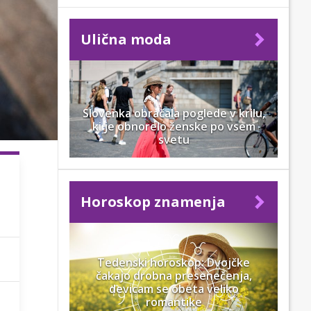
Ulična moda
Slovenka obračala poglede v krilu,
ki je obnorelo ženske po vsem
svetu
Horoskop znamenja
Tedenski horoskop: Dvojčke
čakajo drobna presenečenja,
devicam se obeta veliko
romantike