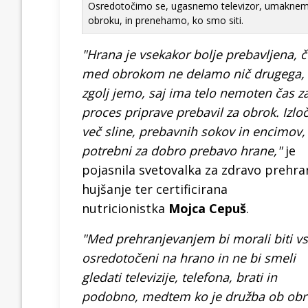
Osredotočimo se, ugasnemo televizor, umaknemo 
obroku, in prenehamo, ko smo siti.
"Hrana je vsekakor bolje prebavljena, č
med obrokom ne delamo nič drugega, 
zgolj jemo, saj ima telo nemoten čas z
proces priprave prebavil za obrok. Izloč
več sline, prebavnih sokov in encimov, 
potrebni za dobro prebavo hrane,"
je
pojasnila svetovalka za zdravo prehra
hujšanje ter certificirana
nutricionistka
Mojca Cepuš
.
"Med prehranjevanjem bi morali biti vs
osredotočeni na hrano in ne bi smeli
gledati televizije, telefona, brati in
podobno, medtem ko je družba ob ob