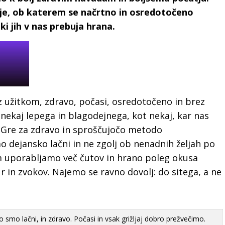
nje, ob katerem se načrtno in osredotočeno
 ki jih v nas prebuja hrana.
užitkom, zdravo, počasi, osredotočeno in brez
nekaj lepega in blagodejnega, kot nekaj, kar nas
. Gre za zdravo in sproščujočo metodo
o dejansko lačni in ne zgolj ob nenadnih željah po
m uporabljamo več čutov in hrano poleg okusa
r in zvokov. Najemo se ravno dovolj: do sitega, a ne
mo lačni, in zdravo. Počasi in vsak grižljaj dobro prežvečimo.