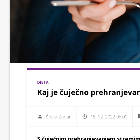
DIETA
Kaj je čuječno prehranjeva
Špela Zupan
15. 12. 2022 05.00
S čuječnim prehranjevanjem stremim