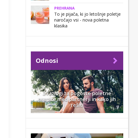
PREHRANA
To je pijača, ki jo letošnje poletje
naročajo vsi - nova poletna
klasika
Odnosi
3 razlogi za pogoste poletne
prepire med partnerji in kako jih
rešiti