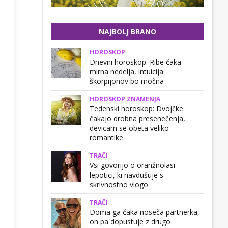
NAJBOLJ BRANO
HOROSKOP
Dnevni horoskop: Ribe čaka
mirna nedelja, intuicija
škorpijonov bo močna
HOROSKOP ZNAMENJA
Tedenski horoskop: Dvojčke
čakajo drobna presenečenja,
devicam se obeta veliko
romantike
TRAČI
Vsi govorijo o oranžnolasi
lepotici, ki navdušuje s
skrivnostno vlogo
TRAČI
Doma ga čaka noseča partnerka,
on pa dopustuje z drugo