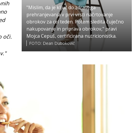
vnih
"Mislim, da je ključ do zdravega
bno
prehranjevanja v prvi vrsti načrtovanje
ed
obrokov za cel teden. Potem sledita čuječno
nakupovanje in priprava obrokov," pravi
Mojca Cepuš, certificirana nutricionistka.
 oči.
FOTO: Dean Dubokovič
v."