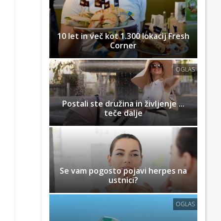
10 let in več kot 1.300 lokacij Fresh
Corner
OGLAS
Postali ste družina in življenje ...
teče dalje
Se vam pogosto pojavi herpes na
ustnici?
OGLAS