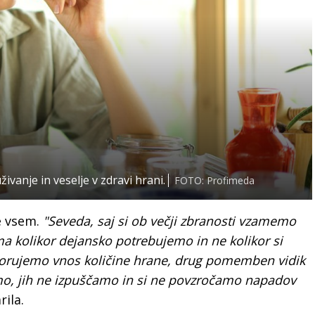
ivanje in veselje v zdravi hrani.
FOTO: Profimeda
e vsem.
"Seveda, saj si ob večji zbranosti vzamemo
a kolikor dejansko potrebujemo in ne kolikor si
zorujemo vnos količine hrane, drug pomemben vidik
emo, jih ne izpuščamo in si ne povzročamo napadov
ila.