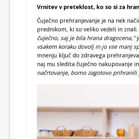
Vrnitev v preteklost, ko so si za hran
Čuječno prehranjevanje je na nek nači
prednikom, ki so veliko vedeli in znali
čuječno, saj je bila hrana dragocena,"
j
vsakem koraku dovolj in jo vse manj s
mnenju ključ do zdravega prehranjevanj
naj mu sledita čuječno nakupovanje i
načrtovanje, bomo zagotovo prihranili 