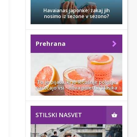
Havaianas japonke: zakaj jih
nosimo iz sezone v sezono?
Prehrana
To je pijača, ki jo letošnje poletje
naročajo vsi - nova poletna klasika
STILSKI NASVET