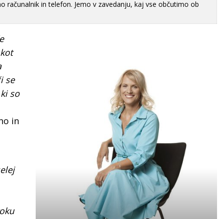
računalnik in telefon. Jemo v zavedanju, kaj vse občutimo ob
e
kot
a
i se
ki so
no in
elej
roku