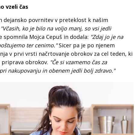
o vzeli čas
n dejansko povrnitev v preteklost k našim
.
"Včasih, ko je bilo na voljo manj, so vsi jedli
e spomnila Mojca Cepuš in dodala:
"Zdaj jo je na
poštujemo ter cenimo."
Sicer pa je po njenem
a v prvi vrsti načrtovanje obrokov za cel teden, ki
n priprava obrokov.
"Če si vzamemo čas za
pri nakupovanju in obenem jedli bolj zdravo."