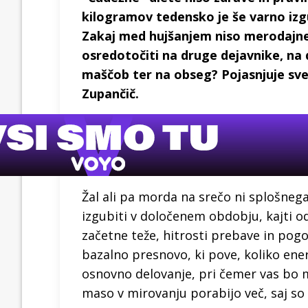
kilogramov tedensko je še varno izgub
Zakaj med hujšanjem niso merodajne 
osredotočiti na druge dejavnike, na
maščob ter na obseg? Pojasnjuje sve
Zupančič.
Žal ali pa morda na srečo ni splošnega
izgubiti v določenem obdobju, kajti od
začetne teže, hitrosti prebave in pogo
bazalno presnovo, ki pove, koliko ene
osnovno delovanje, pri čemer vas bo 
maso v mirovanju porabijo več, saj so 