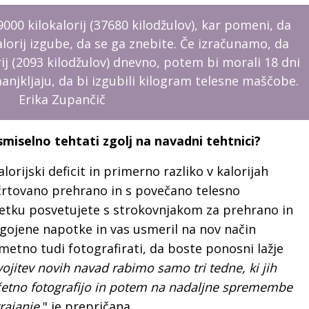
00 kilokalorij (37680 kilodžulov), kar pomeni, da
lorij izgube, da se ga znebite. Če izračunamo, da
rij (2093 kilodžulov) dnevno, potem bi morali 18 dni
njkljaju, da bi izgubili kilogram telesne maščobe.
Erika Zupančič
 smiselno tehtati zgolj na navadni tehtnici?
alorijski deficit in primerno razliko v kalorijah
črtovano prehrano in s povečano telesno
četku posvetujete s strokovnjakom za prehrano in
agojene napotke in vas usmeril na nov način
metno tudi fotografirati, da boste ponosni lažje
ojitev novih navad rabimo samo tri tedne, ki jih
četno fotografijo in potem na nadaljne spremembe
rajanje
," je prepričana.