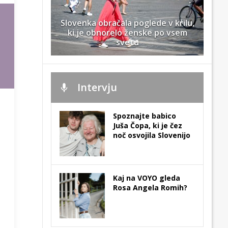
Slovenka obračala poglede v krilu,
ki je obnorelo ženske po vsem
svetu
Intervju
Spoznajte babico
Juša Čopa, ki je čez
noč osvojila Slovenijo
Kaj na VOYO gleda
Rosa Angela Romih?