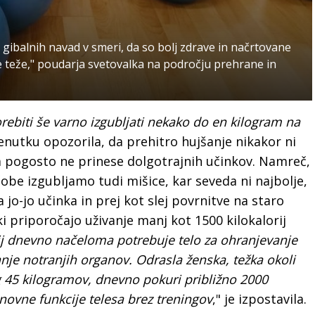
balnih navad v smeri, da so bolj zdrave in načrtovane
ne teže," poudarja svetovalka na področju prehrane in
rebiti še varno izgubljati nekako do en kilogram na
trenutku opozorila, da prehitro hujšanje nikakor ni
da pogosto ne prinese dolgotrajnih učinkov. Namreč,
be izgubljamo tudi mišice, kar seveda ni najbolje,
jo-jo učinka in prej kot slej povrnitve na staro
ki priporočajo uživanje manj kot 1500 kilokalorij
rij dnevno načeloma potrebuje telo za ohranjevanje
anje notranjih organov. Odrasla ženska, težka okoli
 45 kilogramov, dnevno pokuri približno 2000
snovne funkcije telesa brez treningov
," je izpostavila.