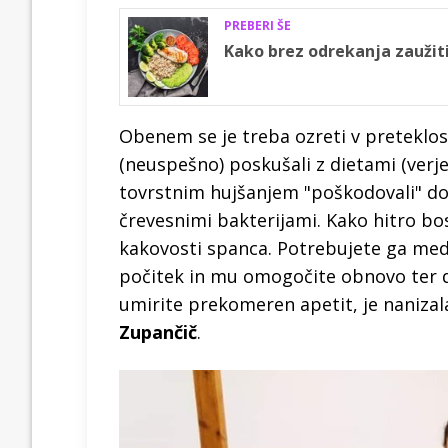
PREBERI ŠE
Kako brez odrekanja zauži
Obenem se je treba ozreti v preteklost 
(neuspešno) poskušali z dietami (verje
tovrstnim hujšanjem "poškodovali" d
črevesnimi bakterijami. Kako hitro bos
kakovosti spanca. Potrebujete ga med
počitek in mu omogočite obnovo ter 
umirite prekomeren apetit, je nanizal
Zupančič
.