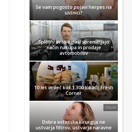
Se vam pogosto pojavi herpes na
ustnici?
OGLAS
Spletni avto oglasi spreminjajo
način nakupa in prodaje
avtomobilov
10 let in več kot 1.300 lokacij Fresh
Corner
OGLAS
Dobra estetska kirurgija ne
ustvarja filtrov, ustvarja naravne