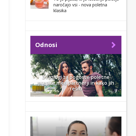
naročajo vsi - nova poletna
klasika
Odnosi
3 razlogi za pogoste poletne
prepire med partnerji in kako jih
rešiti