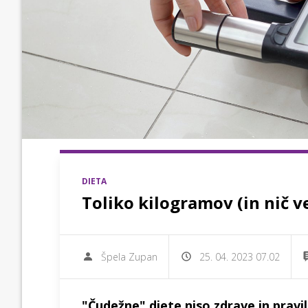
DIETA
Toliko kilogramov (in nič ve
Špela Zupan
25. 04. 2023 07.02
"Čudežne" diete niso zdrave in prav