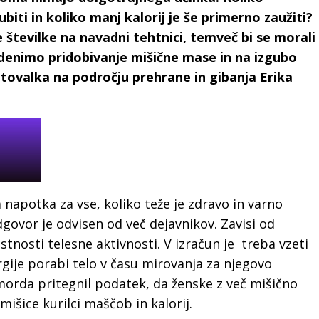
iti in koliko manj kalorij je še primerno zaužiti?
številke na navadni tehtnici, temveč bi se morali
 denimo pridobivanje mišične mase in na izgubo
tovalka na področju prehrane in gibanja Erika
 napotka za vse, koliko teže je zdravo in varno
govor je odvisen od več dejavnikov. Zavisi od
stnosti telesne aktivnosti. V izračun je treba vzeti
rgije porabi telo v času mirovanja za njegovo
morda pritegnil podatek, da ženske z več mišično
mišice kurilci maščob in kalorij.