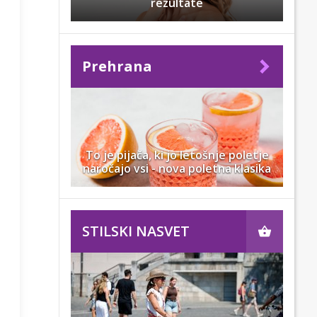
rezultate
Prehrana
To je pijača, ki jo letošnje poletje
naročajo vsi - nova poletna klasika
STILSKI NASVET