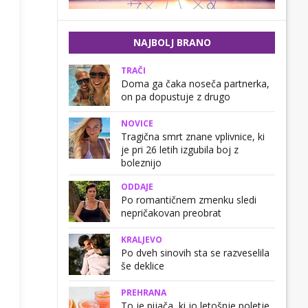
NAJBOLJ BRANO
TRAČI
Doma ga čaka noseča partnerka,
on pa dopustuje z drugo
NOVICE
Tragična smrt znane vplivnice, ki
je pri 26 letih izgubila boj z
boleznijo
ODDAJE
Po romantičnem zmenku sledi
nepričakovan preobrat
KRALJEVO
Po dveh sinovih sta se razveselila
še deklice
PREHRANA
To je pijača, ki jo letošnje poletje