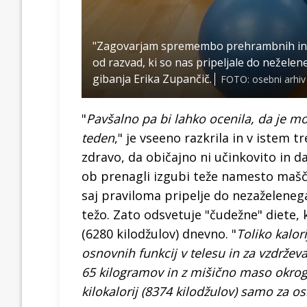
"Zagovarjam spremembo prehrambnih in gi
od razvad, ki so nas pripeljale do nežele
gibanja Erika Zupančič.
FOTO: osebni arhiv
"
Pavšalno pa bi lahko ocenila, da je mo
teden
," je vseeno razkrila in v istem 
zdravo, da običajno ni učinkovito in 
ob prenagli izgubi teže namesto maščo
saj praviloma pripelje do nezaželenega 
težo. Zato odsvetuje "čudežne" diete, 
(6280 kilodžulov) dnevno. "
Toliko kalo
osnovnih funkcij v telesu in za vzdržev
65 kilogramov in z mišično maso okrog
kilokalorij (8374 kilodžulov) samo za o