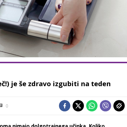
č!) je še zdravo izgubiti na teden
0
iloma nimajo dolgotrajnega učinka. Koliko