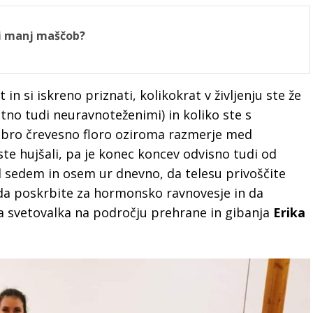
ti manj maščob?
in si iskreno priznati, kolikokrat v življenju ste že
tno tudi neuravnoteženimi) in koliko ste s
obro črevesno floro oziroma razmerje med
te hujšali, pa je konec koncev odvisno tudi od
 sedem in osem ur dnevno, da telesu privoščite
da poskrbite za hormonsko ravnovesje in da
a svetovalka na področju prehrane in gibanja
Erika