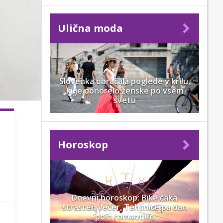
Ulična moda
Slovenka obračala poglede v krilu,
ki je obnorelo ženske po vsem
svetu
Horoskop
Dnevni horoskop: Bike čaka
strasten večer, Tehtnice pa dan
poln romantike