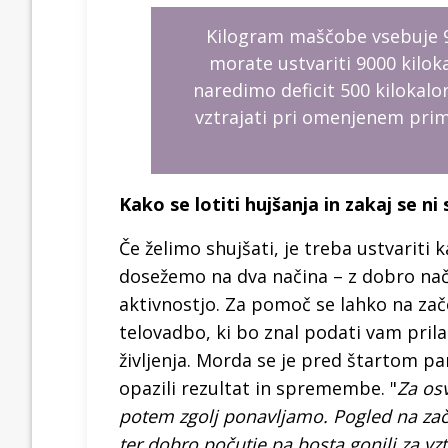
Kilogram maščobe vsebuje 90
morate ustvariti 9000 kiloka
naredimo deficit 500 kilokalo
vztrajati pri omenjenem prima
Kako se lotiti hujšanja in zakaj se ni
Če želimo shujšati, je treba ustvariti k
dosežemo na dva načina – z dobro na
aktivnostjo. Za pomoč se lahko na za
telovadbo, ki bo znal podati vam pril
življenja. Morda se je pred štartom pa
opazili rezultat in spremembe. "
Za osv
potem zgolj ponavljamo. Pogled na za
ter dobro počutje pa bosta gonili za vzt