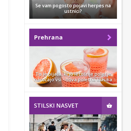
Se vam pogosto pojavi herpes na
ustnici?
Prehrana
To je pijača, ki jo letošnje poletje
naročajo vsi - nova poletna klasika
STILSKI NASVET