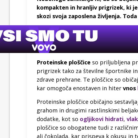
kompakten in hranljiv prigrizek, ki j
skozi svoja zaposlena življenja. Toda
Proteinske ploščice
so priljubljena p
prigrizek tako za številne športnike in 
zdrave prehrane. Te ploščice so obič
kar omogoča enostaven in hiter
vnos
Proteinske ploščice običajno sestavljajo
grahom in drugimi rastlinskimi beljak
dodatke, kot so
ogljikovi hidrati
,
vla
ploščice so obogatene tudi z različni
ali čokolada, kar prispeva k okusu in t