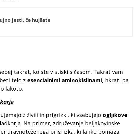
ujno jesti, če hujšate
ebej takrat, ko ste v stiski s časom. Takrat vam
beti telo z
esencialnimi aminokislinami
, hkrati pa
o lakoto.
korja
jemajo z živili in prigrizki, ki vsebujejo
ogljikove
sladkorja. Na primer, združevanje beljakovinske
mer uravnoteženega prigrizka, ki lahko pomaga