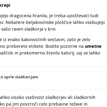
krepi
jejo dragocena hranila, je treba upoštevati tudi
ov. Nekatere beljakovinske ploščice lahko vsebujejo
a vašo raven sladkorja v krvi.
e iz enako kakovostnih sestavin, zato je zelo
 preberete etikete. Bodite pozorne na
umetne
aščob in prekomerno število kalorij, saj se lahko
ko uprle sladkarijam
lahko visoko vsebnost sladkorjev ali sladkornih
ahko pa jim povzroči celo prebavne težave in