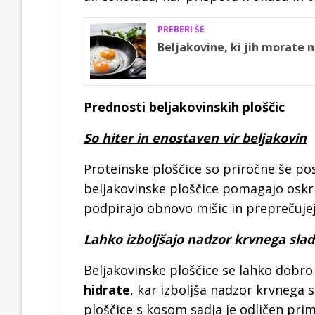
PREBERI ŠE
Beljakovine, ki jih morate n
Prednosti beljakovinskih ploščic
So hiter in enostaven vir beljakovin
Proteinske ploščice so priročne še pos
beljakovinske ploščice pomagajo oskr
podpirajo obnovo mišic in preprečujej
Lahko izboljšajo nadzor krvnega slad
Beljakovinske ploščice se lahko dobro u
hidrate
, kar izboljša nadzor krvnega 
ploščice s kosom sadja je odličen pri