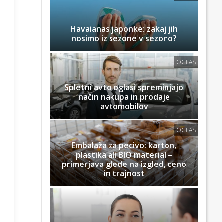
Havaianas japonke: zakaj jih
nosimo iz sezone v sezono?
OGLAS
Spletni avto oglasi spreminjajo
način nakupa in prodaje
avtomobilov
OGLAS
Embalaža za pecivo: karton,
plastika ali BIO material –
primerjava glede na izgled, ceno
in trajnost