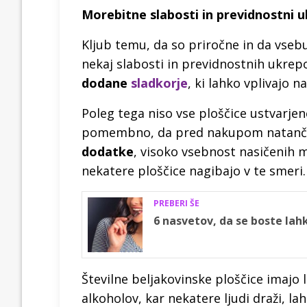
Morebitne slabosti in previdnostni u
Kljub temu, da so priročne in da vsebu
nekaj slabosti in previdnostnih ukrep
dodane
sladkorje
, ki lahko vplivajo n
Poleg tega niso vse ploščice ustvarjen
pomembno, da pred nakupom natančno
dodatke
, visoko vsebnost nasičenih m
nekatere ploščice nagibajo v te smeri.
PREBERI ŠE
6 nasvetov, da se boste lah
Številne beljakovinske ploščice imajo 
alkoholov, kar nekatere ljudi draži, l