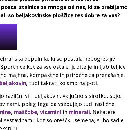
e postal stalnica za mnoge od nas, ki se prebijamo
 ali so beljakovinske ploščice res dobre za vas?
rehranska dopolnila, ki so postala nepogrešljiv
športnice kot za vse ostale ljubitelje in ljubiteljice
ajno majhne, kompaktne in priročne za prenašanje,
beljakovin
, tudi takrat, ko smo na poti.
 različni viri beljakovin, vključno s sirotko, sojo,
ovinami, poleg tega pa vsebujejo tudi različne
knine
,
maščobe
,
vitamini
in
minerali
. Nekatere
mi sestavinami, kot so oreščki, semena, suho sadje
eksturi.