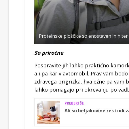
Proteinske ploščice so enostaven in hiter 
So priročne
Pospravite jih lahko praktično kamorko
ali pa kar v avtomobil. Prav vam bodo 
zdravega prigrizka, hvaležne pa vam bo
lahko pomagajo pri okrevanju po vad
PREBERI ŠE
Ali so beljakovine res tudi 