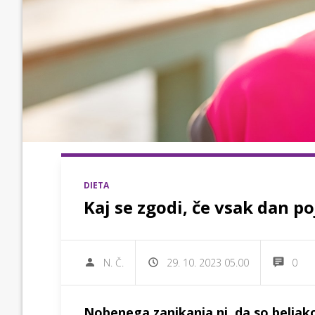
DIETA
Kaj se zgodi, če vsak dan p
N. Č.
29. 10. 2023 05.00
0
Nobenega zanikanja ni, da so beljako