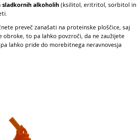
n
sladkornih alkoholih
(ksilitol, eritritol, sorbitol in
eti.
čnete preveč zanašati na proteinske ploščice, saj
e obroke, to pa lahko povzroči, da ne zaužijete
 pa lahko pride do morebitnega neravnovesja