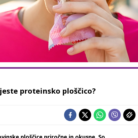
ojeste proteinsko ploščico?
vinske ploščice priročne in okusne. So