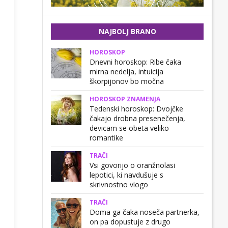
NAJBOLJ BRANO
HOROSKOP
Dnevni horoskop: Ribe čaka
mirna nedelja, intuicija
škorpijonov bo močna
HOROSKOP ZNAMENJA
Tedenski horoskop: Dvojčke
čakajo drobna presenečenja,
devicam se obeta veliko
romantike
TRAČI
Vsi govorijo o oranžnolasi
lepotici, ki navdušuje s
skrivnostno vlogo
TRAČI
Doma ga čaka noseča partnerka,
on pa dopustuje z drugo