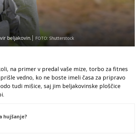
vir beljakovin.
FOTO: Shutterstock
li, na primer v predal vaše mize, torbo za fitnes
prišle vedno, ko ne boste imeli časa za pripravo
do tudi mišice, saj jim beljakovinske ploščice
bi.
za hujšanje?