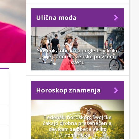
Ulična moda
Slovenka obračala poglede v krilu,
ki je obnorelo ženske po vsem
svetu
Horoskop znamenja
Tedenski horoskop: Dvojčke
čakajo drobna presenečenja,
devicam se obeta veliko
romantike