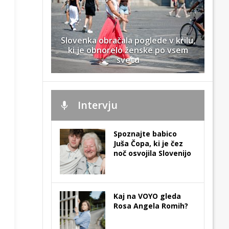
Slovenka obračala poglede v krilu,
ki je obnorelo ženske po vsem
svetu
Intervju
Spoznajte babico
Juša Čopa, ki je čez
noč osvojila Slovenijo
Kaj na VOYO gleda
Rosa Angela Romih?