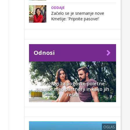
ODDAJE
Začelo se je snemanje nove
Kmetije: 'Pripnite pasove!'
Odnosi
3 razlogi za pogoste poletne
prepire med partnerji in kako jih
rešiti
OGLAS