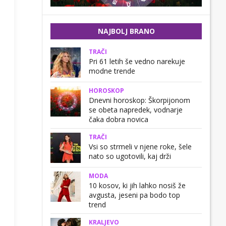
NAJBOLJ BRANO
TRAČI
Pri 61 letih še vedno narekuje
modne trende
HOROSKOP
Dnevni horoskop: Škorpijonom
se obeta napredek, vodnarje
čaka dobra novica
TRAČI
Vsi so strmeli v njene roke, šele
nato so ugotovili, kaj drži
MODA
10 kosov, ki jih lahko nosiš že
avgusta, jeseni pa bodo top
trend
KRALJEVO