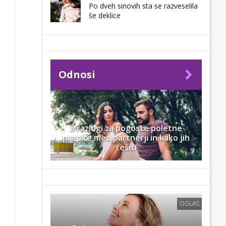
Po dveh sinovih sta se razveselila
še deklice
Odnosi
3 razlogi za pogoste poletne
prepire med partnerji in kako jih
rešiti
OGLAS