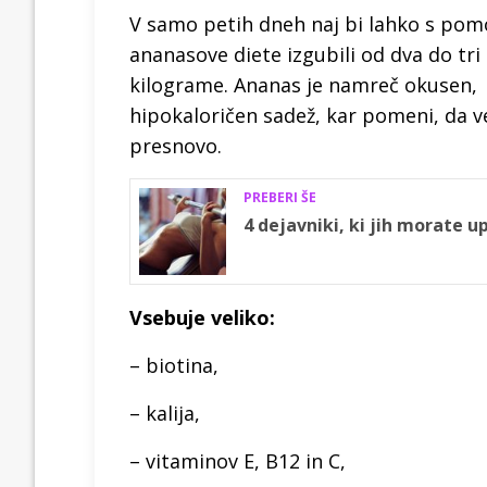
V samo petih dneh naj bi lahko s pom
ananasove diete izgubili od dva do tri
kilograme. Ananas je namreč okusen,
hipokaloričen sadež, kar pomeni, da ve
presnovo.
PREBERI ŠE
4 dejavniki, ki jih morate u
Vsebuje veliko:
– biotina,
– kalija,
– vitaminov E, B12 in C,