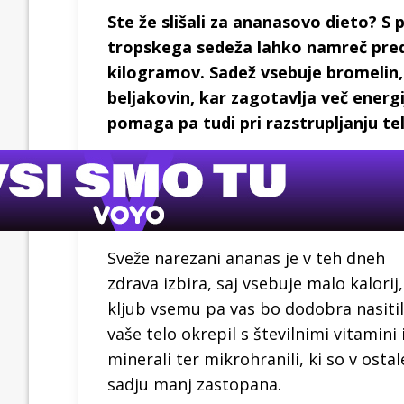
Ste že slišali za ananasovo dieto? 
tropskega sedeža lahko namreč pred
kilogramov. Sadež vsebuje bromelin,
beljakovin, kar zagotavlja več energ
pomaga pa tudi pri razstrupljanju te
Sveže narezani ananas je v teh dneh
zdrava izbira, saj vsebuje malo kalorij,
kljub vsemu pa vas bo dodobra nasitil
vaše telo okrepil s številnimi vitamini 
minerali ter mikrohranili, ki so v osta
sadju manj zastopana.