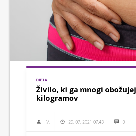
DIETA
Živilo, ki ga mnogi obožuje
kilogramov
J.V.
29. 07. 2021 07.43
0