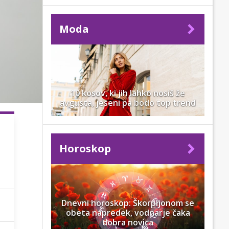
Moda
10 kosov, ki jih lahko nosiš že
avgusta, jeseni pa bodo top trend
Horoskop
Dnevni horoskop: Škorpijonom se
obeta napredek, vodnarje čaka
dobra novica