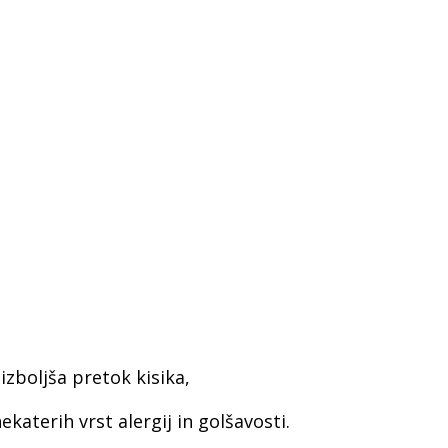
izboljša pretok kisika,
katerih vrst alergij in golšavosti.