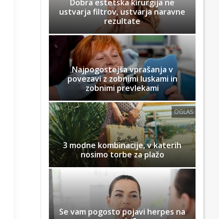
Dobra estetska kirurgija ne
ustvarja filtrov, ustvarja naravne
rezultate
Najpogostejša vprašanja v
povezavi z zobnimi luskami in
zobnimi prevlekami
OGLAS
3 modne kombinacije, v katerih
nosimo torbe za plažo
Se vam pogosto pojavi herpes na