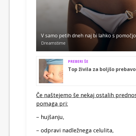
V samo petih dneh naj bi lahko s pomočjo 
Dreamstime
PREBERI ŠE
Top živila za boljšo prebavo
Če naštejemo še nekaj ostalih predno
pomaga pri:
– hujšanju,
– odpravi nadležnega celulita,