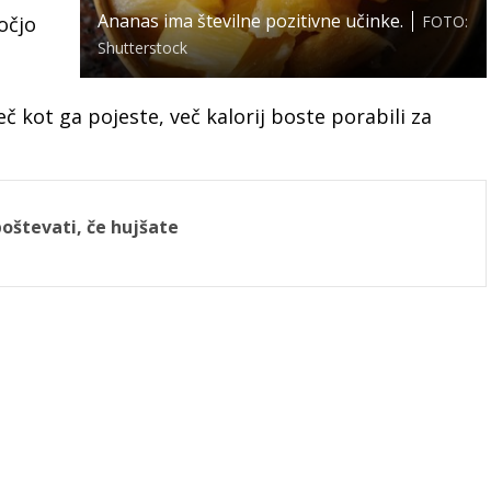
Ananas ima številne pozitivne učinke.
očjo
FOTO:
Shutterstock
č kot ga pojeste, več kalorij boste porabili za
poštevati, če hujšate