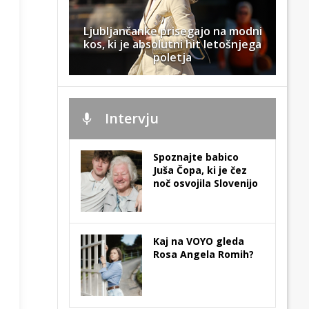
Ljubljančanke prisegajo na modni
kos, ki je absolutni hit letošnjega
poletja
Intervju
Spoznajte babico
Juša Čopa, ki je čez
noč osvojila Slovenijo
Kaj na VOYO gleda
Rosa Angela Romih?