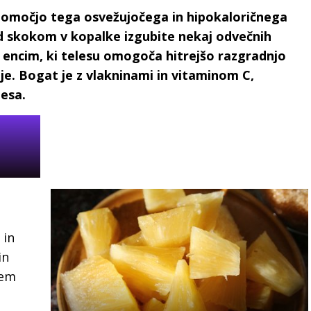
S pomočjo tega osvežujočega in hipokaloričnega
 skokom v kopalke izgubite nekaj odvečnih
 encim, ki telesu omogoča hitrejšo razgradnjo
ije. Bogat je z vlakninami in vitaminom C,
lesa.
 in
in
lem