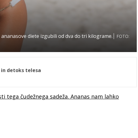
ananasove diete izgubili od dva do tri kilograme.
FOTO:
 in detoks telesa
sti tega čudežnega sadeža. Ananas nam lahko