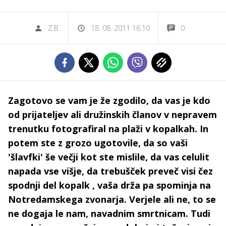
Z.B.
18. 08. 2011 16.10
0
Zagotovo se vam je že zgodilo, da vas je kdo
od prijateljev ali družinskih članov v nepravem
trenutku fotografiral na plaži v kopalkah. In
potem ste z grozo ugotovile, da so vaši
'šlavfki' še večji kot ste mislile, da vas celulit
napada vse višje, da trebušček preveč visi čez
spodnji del kopalk , vaša drža pa spominja na
Notredamskega zvonarja. Verjele ali ne, to se
ne dogaja le nam, navadnim smrtnicam. Tudi