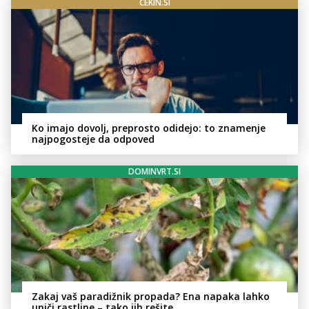
CEKIN.SI
Ko imajo dovolj, preprosto odidejo: to znamenje
najpogosteje da odpoved
DOMINVRT.SI
Zakaj vaš paradižnik propada? Ena napaka lahko
uniči rastline – tako jih rešite