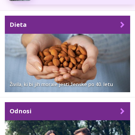
Dieta
Živila, ki bi jih morale jesti ženske po 40. letu
Odnosi