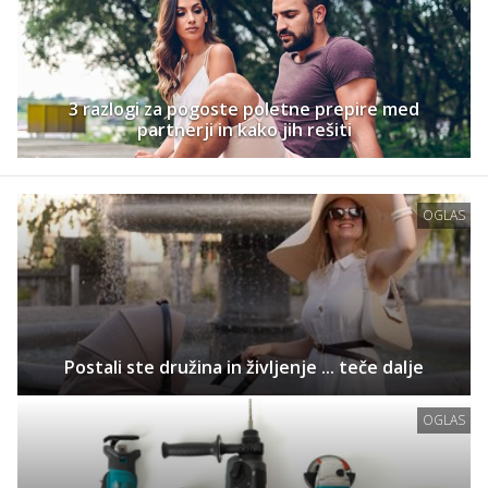
3 razlogi za pogoste poletne prepire med
partnerji in kako jih rešiti
OGLAS
Postali ste družina in življenje ... teče dalje
OGLAS