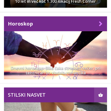
10 let in več kot 1.300 lokacij Fresh Corner
Horoskop
Dnevni horoskop: Bike čaka strasten večer, pri
tehtnicah bo vladala romantika
STILSKI NASVET