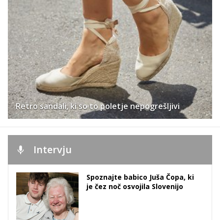
Retro sandali, ki so to poletje nepogrešljivi
Intervju
Spoznajte babico Juša Čopa, ki
je čez noč osvojila Slovenijo