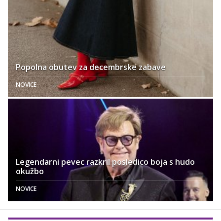
Popolna obutev za decembrske zabave
NOVICE
Legendarni pevec razkril posledico boja s hudo
okužbo
NOVICE