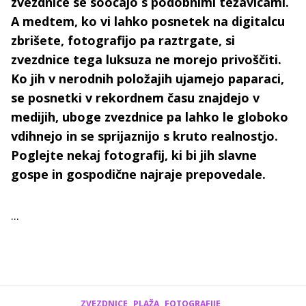
zvezdnice se soočajo s podobnimi težavicami.
A medtem, ko vi lahko posnetek na digitalcu
zbrišete, fotografijo pa raztrgate, si
zvezdnice tega luksuza ne morejo privoščiti.
Ko jih v nerodnih položajih ujamejo paparaci,
se posnetki v rekordnem času znajdejo v
medijih, uboge zvezdnice pa lahko le globoko
vdihnejo in se sprijaznijo s kruto realnostjo.
Poglejte nekaj fotografij, ki bi jih slavne
gospe in gospodične najraje prepovedale.
...
ZVEZDNICE
PLAŽA
FOTOGRAFIJE