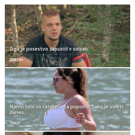
Žiga je posestvo zapustil v solzah
KMETIJA
Njeno telo so razglasili za popolno, tako je videti
danes
TRAČI