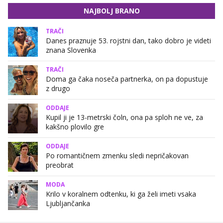
NAJBOLJ BRANO
TRAČI
Danes praznuje 53. rojstni dan, tako dobro je videti
znana Slovenka
TRAČI
Doma ga čaka noseča partnerka, on pa dopustuje
z drugo
ODDAJE
Kupil ji je 13-metrski čoln, ona pa sploh ne ve, za
kakšno plovilo gre
ODDAJE
Po romantičnem zmenku sledi nepričakovan
preobrat
MODA
Krilo v koralnem odtenku, ki ga želi imeti vsaka
Ljubljančanka