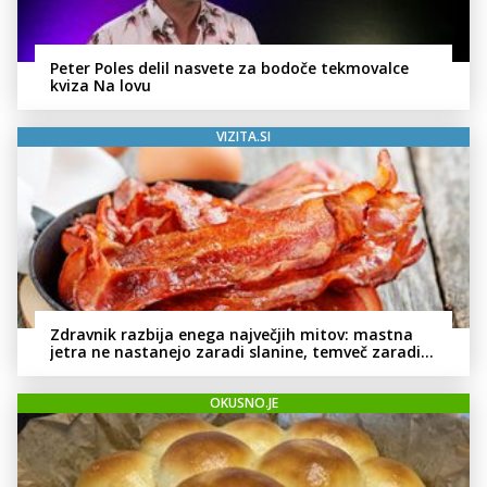
Peter Poles delil nasvete za bodoče tekmovalce
kviza Na lovu
VIZITA.SI
Zdravnik razbija enega največjih mitov: mastna
jetra ne nastanejo zaradi slanine, temveč zaradi
živila, ki ga imamo vsi radi
OKUSNO.JE