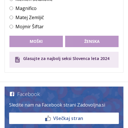
Magnifico
Matej Zemljič
Mojmir Šiftar
MOŠKI
ŽENSKA
Glasujte za najbolj seksi Slovenca leta 2024
Facebook
Sledite nam na Facebook strani Zadovoljna.si
Všečkaj stran