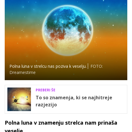
Polna luna v strelcu nas poziva k veselju.
FOTO:
Dreamestime
PREBERI ŠE
To so znamenja, ki se najhitreje
razjezijo
Polna luna v znamenju strelca nam prinaša
veselje