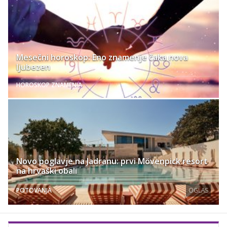
Mesečni horoskop: Eno znamenje čaka nova
ljubezen
HOROSKOP ZNAMENJA
Novo poglavje na Jadranu: prvi Mövenpick resort
na hrvaški obali
POTOVANJA
OGLAS