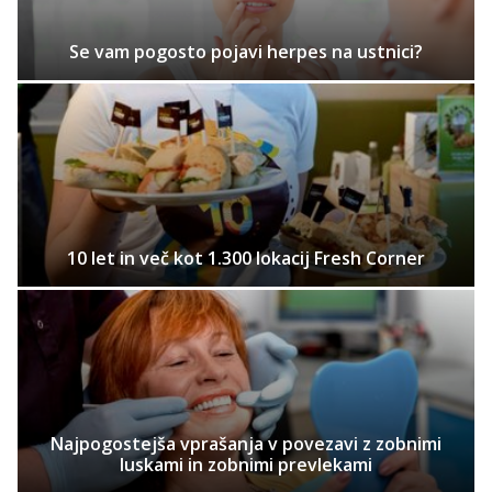
Se vam pogosto pojavi herpes na ustnici?
10 let in več kot 1.300 lokacij Fresh Corner
Najpogostejša vprašanja v povezavi z zobnimi
luskami in zobnimi prevlekami