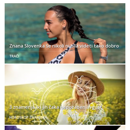
Znana Slovenka še nikoli ni bila videti tako dobro
TRAČI
3 znamenja, ki jih čaka nepozaben avgust
HOROSKOP ZNAMENJA