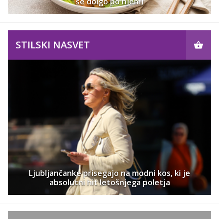
še dolgo po njem)
STILSKI NASVET
Ljubljančanke prisegajo na modni kos, ki je
absolutni hit letošnjega poletja