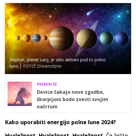
Neptun, planet sanj, je zelo aktiven pod to polno
luno.
FOTO: Dreamstime
PREBERI ŠE
Device čakajo nove zgodbe,
škorpijoni bodo zvesti svojim
načrtom
Kako uporabiti energijo polne lune 2024?
Hvaležnost. Hvaležnost. Hvaležnost.
Če želite