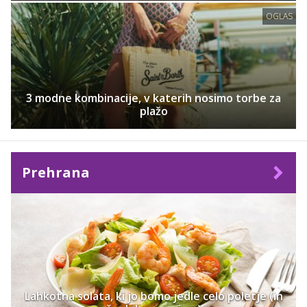
OGLAS
3 modne kombinacije, v katerih nosimo torbe za
plažo
Prehrana
Lahkotna solata, ki jo bomo jedle celo poletje (in