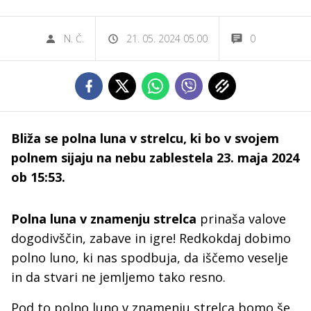
N. Č.
21. 05. 2024 05.00
0
Bliža se polna luna v strelcu, ki bo v svojem
polnem sijaju na nebu zablestela 23. maja 2024
ob 15:53.
Polna luna v znamenju strelca
prinaša valove
dogodivščin, zabave in igre! Redkokdaj dobimo
polno luno, ki nas spodbuja, da iščemo veselje
in da stvari ne jemljemo tako resno.
Pod to polno luno v znamenju strelca bomo še