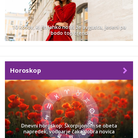
10 kosov, ki jih lahko nosiš že avgusta, jeseni pa
bodo top trend
Horoskop
Dnevni horoskop: Škorpijonom se obeta
napredek, vodnarje čaka dobra novica