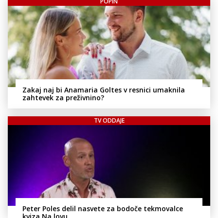
POPIN
Zakaj naj bi Anamaria Goltes v resnici umaknila
zahtevek za preživnino?
TV ODDAJE
Peter Poles delil nasvete za bodoče tekmovalce
kviza Na lovu