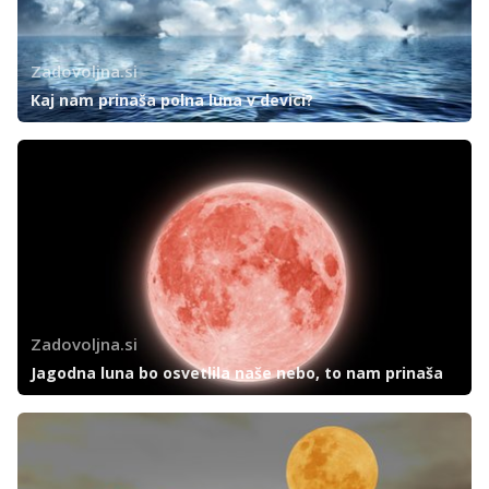
Zadovoljna.si
Kaj nam prinaša polna luna v devici?
Zadovoljna.si
Jagodna luna bo osvetlila naše nebo, to nam prinaša