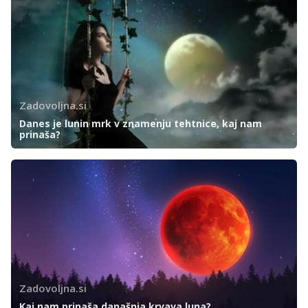
Zadovoljna.si
Danes je lunin mrk v znamenju tehtnice, kaj nam
prinaša?
Zadovoljna.si
Kaj nam prinaša današnja krvava luna?