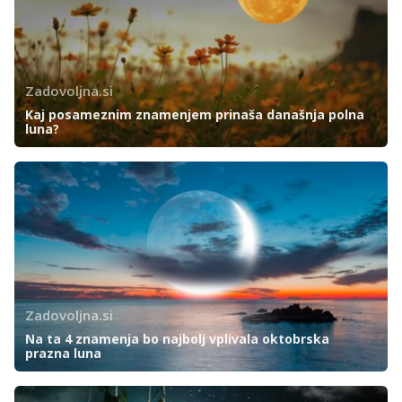
Zadovoljna.si
Kaj posameznim znamenjem prinaša današnja polna
luna?
Zadovoljna.si
Na ta 4 znamenja bo najbolj vplivala oktobrska
prazna luna