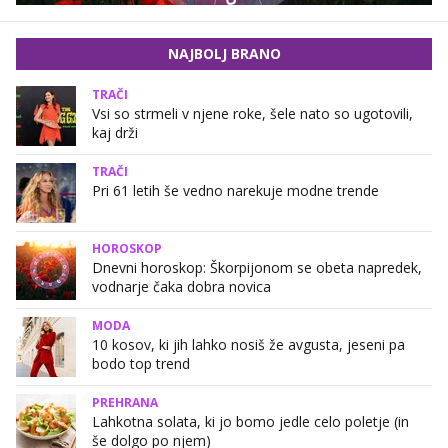
NAJBOLJ BRANO
TRAČI
Vsi so strmeli v njene roke, šele nato so ugotovili,
kaj drži
TRAČI
Pri 61 letih še vedno narekuje modne trende
HOROSKOP
Dnevni horoskop: Škorpijonom se obeta napredek,
vodnarje čaka dobra novica
MODA
10 kosov, ki jih lahko nosiš že avgusta, jeseni pa
bodo top trend
PREHRANA
Lahkotna solata, ki jo bomo jedle celo poletje (in
še dolgo po njem)