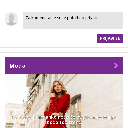
PRIJAVI SE
Moda
10 kosov, ki jih lahko nosiš že avgusta, jeseni pa
bodo top trend