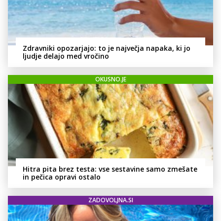
Zdravniki opozarjajo: to je največja napaka, ki jo
ljudje delajo med vročino
OKUSNO.JE
Hitra pita brez testa: vse sestavine samo zmešate
in pečica opravi ostalo
ZADOVOLJNA.SI