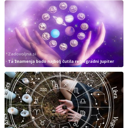
Zadovoljna.si
Ta znamenja bodo najbolj čutila retrogradni Jupiter
24ur.com