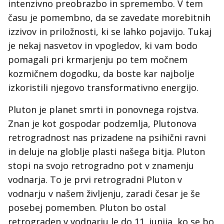
intenzivno preobrazbo in spremembo. V tem
času je pomembno, da se zavedate morebitnih
izzivov in priložnosti, ki se lahko pojavijo. Tukaj
je nekaj nasvetov in vpogledov, ki vam bodo
pomagali pri krmarjenju po tem močnem
kozmičnem dogodku, da boste kar najbolje
izkoristili njegovo transformativno energijo.
Pluton je planet smrti in ponovnega rojstva.
Znan je kot gospodar podzemlja, Plutonova
retrogradnost nas prizadene na psihični ravni
in deluje na globlje plasti našega bitja. Pluton
stopi na svojo retrogradno pot v znamenju
vodnarja. To je prvi retrogradni Pluton v
vodnarju v našem življenju, zaradi česar je še
posebej pomemben. Pluton bo ostal
retrograden v vodnarju le do 11. junija, ko se bo