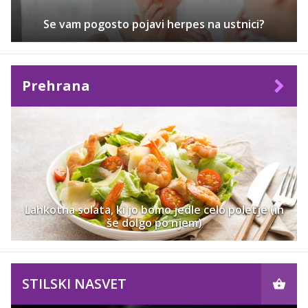
Se vam pogosto pojavi herpes na ustnici?
Prehrana
Lahkotna solata, ki jo bomo jedle celo poletje (in
še dolgo po njem)
STILSKI NASVET