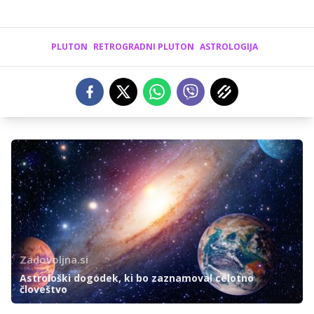
PLUTON
RETROGRADNI PLUTON
ASTROLOGIJA
Zadovoljna.si
Astrološki dogodek, ki bo zaznamoval celotno
človeštvo