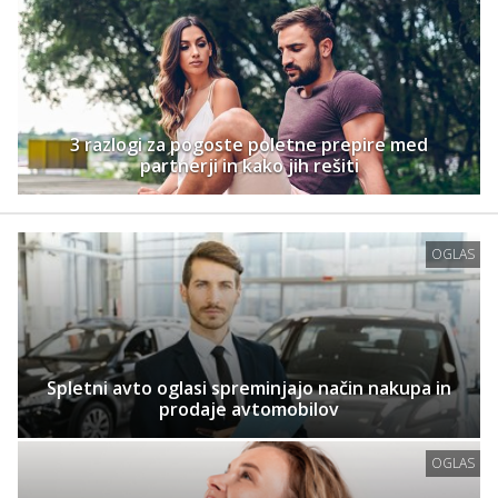
3 razlogi za pogoste poletne prepire med
partnerji in kako jih rešiti
OGLAS
Spletni avto oglasi spreminjajo način nakupa in
prodaje avtomobilov
OGLAS