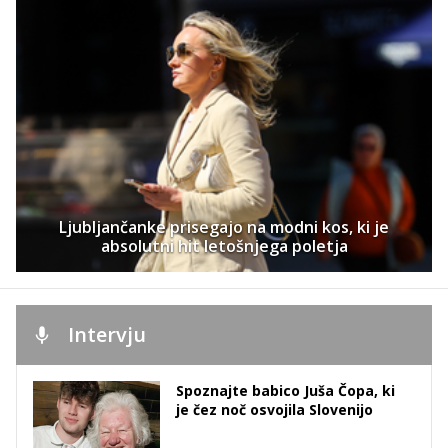
Ljubljančanke prisegajo na modni kos, ki je
absolutni hit letošnjega poletja
Intervju
Spoznajte babico Juša Čopa, ki
je čez noč osvojila Slovenijo