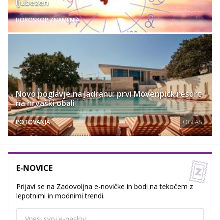
ljubezen
HOROSKOP ZNAMENJA
Novo poglavje na Jadranu: prvi Mövenpick resort
na hrvaški obali
POTOVANJA
OGLAS
E-NOVICE
Prijavi se na Zadovoljna e-novičke in bodi na tekočem z
lepotnimi in modnimi trendi.