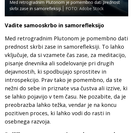
Med retrogradnim Plutonom je pomembno dati prednost
skrbi zase in samorefleksiji.
FOTO: Adobe Stock
Vadite samooskrbo in samorefleksijo
Med retrogradnim Plutonom je pomembno dati
prednost skrbi zase in samorefleksiji. To lahko
vključuje, da si vzamete čas zase, za meditacijo,
pisanje dnevnika ali sodelovanje pri drugih
dejavnostih, ki spodbujajo sprostitev in
introspekcijo. Prav tako je pomembno, da ste
nežni do sebe in priznate vsa čustva ali izzive, ki
se lahko pojavijo v tem času. Ne pozabite, da je
preobrazba lahko težka, vendar je na koncu
pozitiven proces, ki lahko vodi do rasti in
osebnega razvoja.