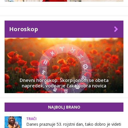
Horoskop
Dnevni horoskop: Škorpijonom se obeta
napredek, vodnarje čaka dobra novica
NAJBOLJ BRANO
TRAČI
Danes praznuje 53. rojstni dan, tako dobro je videti