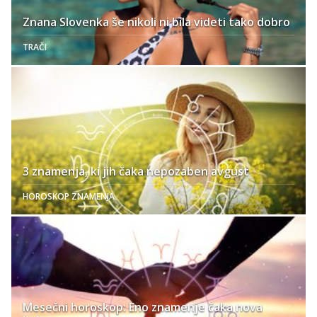
Znana Slovenka še nikoli ni bila videti tako dobro
TRAČI
3 znamenja, ki jih čaka nepozaben avgust
HOROSKOP ZNAMENJA
Mesečni horoskop: Eno znamenje čaka nova