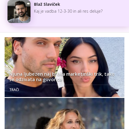
Blaž Slaviček
Kaj je vadba 12-3-30 in ali res deluje?
Njuna ljubezen naj bi bila marketinški trik, tako
se odzivata na govorice
TRAČI