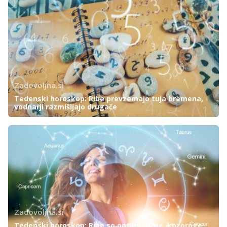
Zadovoljna.si
Tedenski horoskop: Ribe prevzemajo tuja bremena,
vodnarji razmišljajo drugače
Zadovoljna.si
Tedenski horoskop: Ribe so optimistične, kozoroge