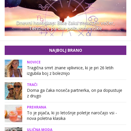
Dnevni horoskop: Bike čaka strasten večer,
Tehtnice pa dan poln romantike
NAJBOLJ BRANO
NOVICE
Tragična smrt znane vplivnice, ki je pri 26 letih
izgubila boj z boleznijo
TRAČI
Doma ga čaka noseča partnerka, on pa dopustuje
z drugo
PREHRANA
To je pijača, ki jo letošnje poletje naročajo vsi -
nova poletna klasika
ULIČNA MODA