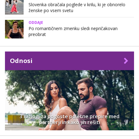
Slovenka obračala poglede v krilu, ki je obnorelo
ženske po vsem svetu
ODDAJE
Po romantičnem zmenku sledi nepričakovan
preobrat
Odnosi
3 razlogi za pogoste poletne prepire med
partnerji in kako jih rešiti