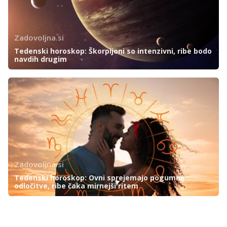
Zadovoljna.si
Tedenski horoskop: Škorpijoni so intenzivni, ribe bodo
navdih drugim
Zadovoljna.si
Tedenski horoskop: Ovni sprejemajo pogumne
odločitve, ribe čaka mirnejši ritem