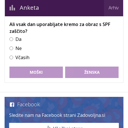
Anketa
Arhiv
Ali vsak dan uporabljate kremo za obraz s SPF
zaščito?
Da
Ne
Včasih
MOŠKI
ŽENSKA
Facebook
Sledite nam na Facebook strani Zadovoljna.si