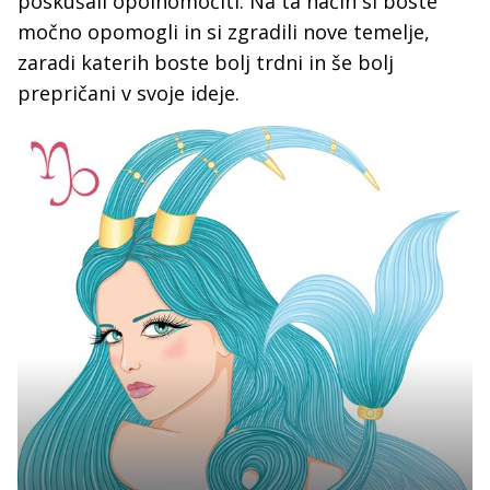
poskušali opolnomočiti. Na ta način si boste
močno opomogli in si zgradili nove temelje,
zaradi katerih boste bolj trdni in še bolj
prepričani v svoje ideje.