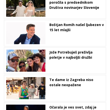
poročila s predsednikom
Društva novinarjev Slovenije
Boštjan Romih našel ljubezen v
15 let mlajši
Jože Potrebuješ preživlja
poletje v najboljši družbi
Te dame iz Zagreba niso
ostale neopažene
Očarala je ves svet, zdaj je