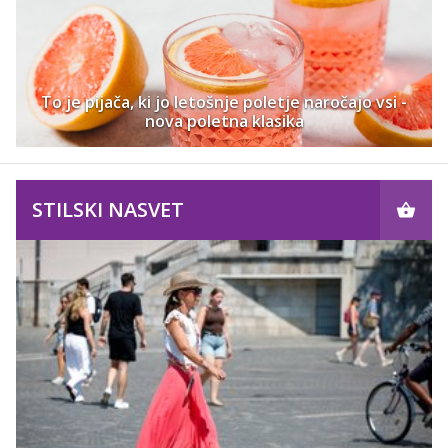
To je pijača, ki jo letošnje poletje naročajo vsi -
nova poletna klasika
STILSKI NASVET