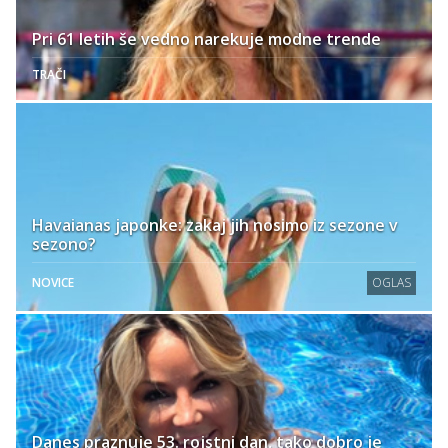
Pri 61 letih še vedno narekuje modne trende
TRAČI
Havaianas japonke: zakaj jih nosimo iz sezone v
sezono?
NOVICE
OGLAS
Danes praznuje 53. rojstni dan, tako dobro je