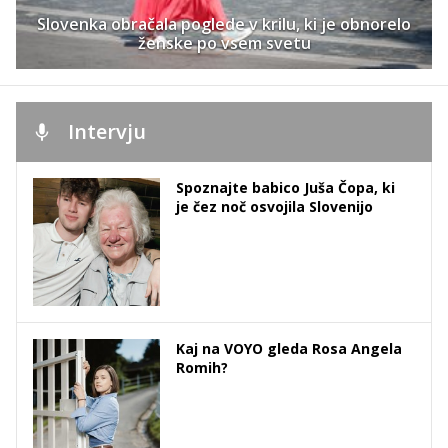
Slovenka obračala poglede v krilu, ki je obnorelo
ženske po vsem svetu
Intervju
Spoznajte babico Juša Čopa, ki
je čez noč osvojila Slovenijo
Kaj na VOYO gleda Rosa Angela
Romih?