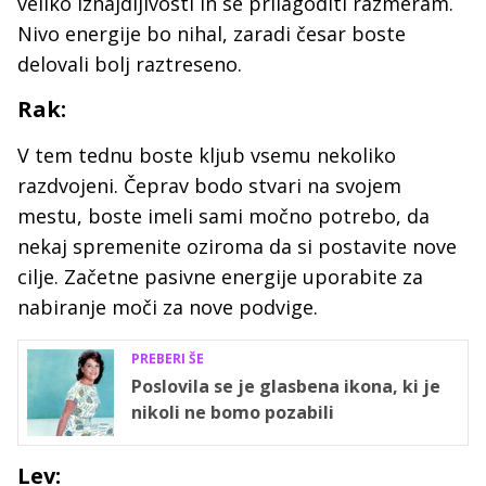
veliko iznajdljivosti in se prilagoditi razmeram.
Nivo energije bo nihal, zaradi česar boste
delovali bolj raztreseno.
Rak:
V tem tednu boste kljub vsemu nekoliko
razdvojeni. Čeprav bodo stvari na svojem
mestu, boste imeli sami močno potrebo, da
nekaj spremenite oziroma da si postavite nove
cilje. Začetne pasivne energije uporabite za
nabiranje moči za nove podvige.
PREBERI ŠE
Poslovila se je glasbena ikona, ki je
nikoli ne bomo pozabili
Lev: