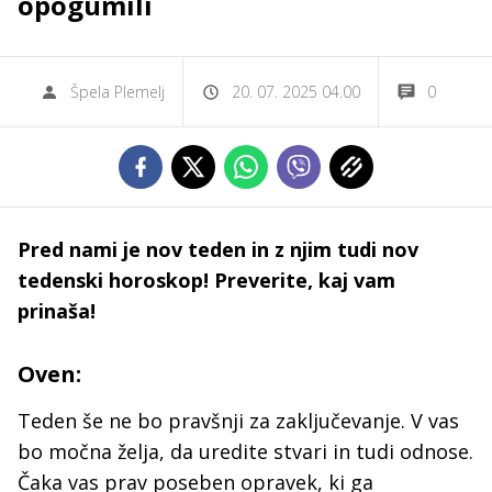
opogumili
Špela Plemelj
20. 07. 2025 04.00
0
Pred nami je nov teden in z njim tudi nov
tedenski horoskop! Preverite, kaj vam
prinaša!
Oven:
Teden še ne bo pravšnji za zaključevanje. V vas
bo močna želja, da uredite stvari in tudi odnose.
Čaka vas prav poseben opravek, ki ga