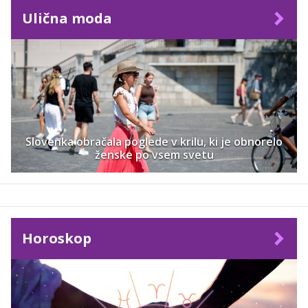
Ulična moda
Slovenka obračala poglede v krilu, ki je obnorelo
ženske po vsem svetu
Horoskop