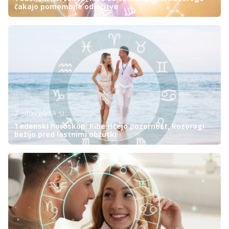
čakajo pomembne odločitve
Zadovoljna.si
Tedenski horoskop: Ribe iščejo pozornost, kozorogi
bežijo pred lastnimi občutki