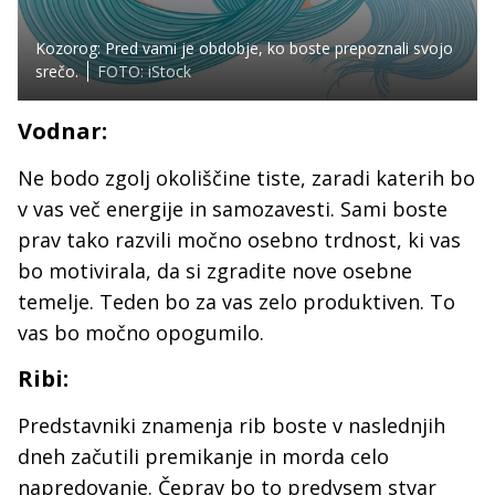
Kozorog: Pred vami je obdobje, ko boste prepoznali svojo
srečo.
FOTO: iStock
Vodnar:
Ne bodo zgolj okoliščine tiste, zaradi katerih bo
v vas več energije in samozavesti. Sami boste
prav tako razvili močno osebno trdnost, ki vas
bo motivirala, da si zgradite nove osebne
temelje. Teden bo za vas zelo produktiven. To
vas bo močno opogumilo.
Ribi:
Predstavniki znamenja rib boste v naslednjih
dneh začutili premikanje in morda celo
napredovanje. Čeprav bo to predvsem stvar