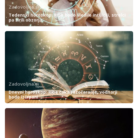
Zadovoljna.si
Tedenski horoskop: Ribe bodo sledile intuiciji, strelci
pa širili obzorja
Zadovoljna.si
Dnevni horoskop: Ribe čaka razočaranje, vodnarji
bodo izčrpani