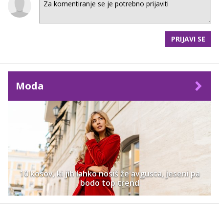
PRIJAVI SE
Moda
10 kosov, ki jih lahko nosiš že avgusta, jeseni pa
bodo top trend