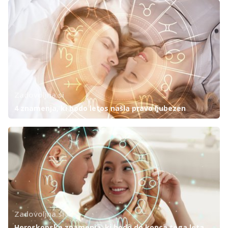
Zadovoljna.si
4 znamenja, ki bodo letos našla pravo ljubezen
Zadovoljna.si
Horoskopska znamenja, ki bodo do konca tega leta