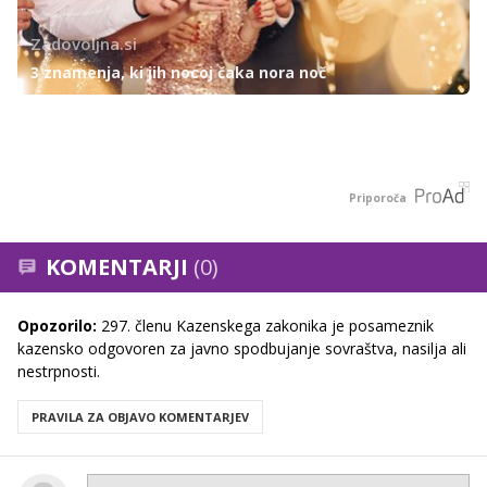
Zadovoljna.si
3 znamenja, ki jih nocoj čaka nora noč
Priporoča
KOMENTARJI
(0)
Opozorilo:
297. členu Kazenskega zakonika je posameznik
kazensko odgovoren za javno spodbujanje sovraštva, nasilja ali
nestrpnosti.
PRAVILA ZA OBJAVO KOMENTARJEV