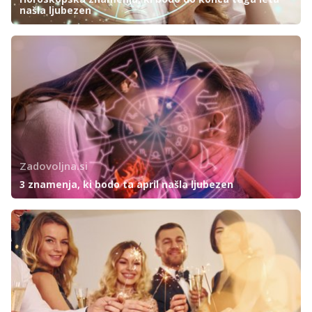
našla ljubezen
Zadovoljna.si
3 znamenja, ki bodo ta april našla ljubezen