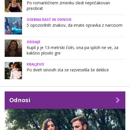
Po romantičnem zmenku sledi nepričakovan
preobrat
OSEBNA RAST IN ODNOSI
5 opozorilnih znakov, da imate opravka z narcisom
ODDAJE
Kupil ji je 13-metrski čoln, ona pa sploh ne ve, za
kakšno plovilo gre
KRALJEVO
Po dveh sinovih sta se razveselila še deklice
Odnosi