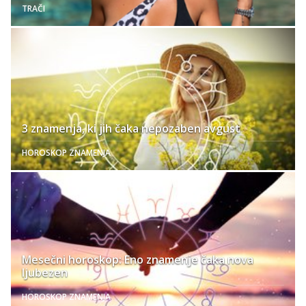
TRAČI
3 znamenja, ki jih čaka nepozaben avgust
HOROSKOP ZNAMENJA
Mesečni horoskop: Eno znamenje čaka nova
ljubezen
HOROSKOP ZNAMENJA