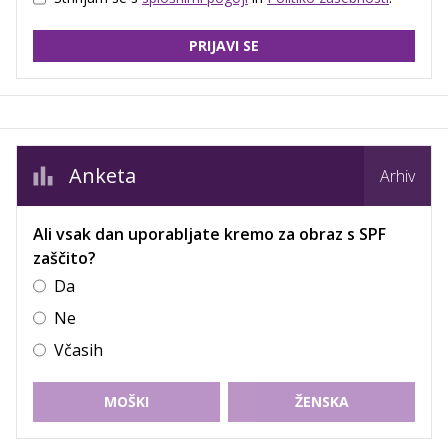
PRIJAVI SE
Anketa
Arhiv
Ali vsak dan uporabljate kremo za obraz s SPF
zaščito?
Da
Ne
Včasih
MOŠKI
ŽENSKA