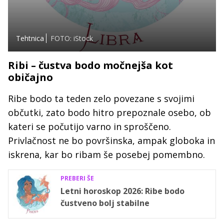
Tehtnica
FOTO: iStock
Ribi – čustva bodo močnejša kot
običajno
Ribe bodo ta teden zelo povezane s svojimi
občutki, zato bodo hitro prepoznale osebo, ob
kateri se počutijo varno in sproščeno.
Privlačnost ne bo površinska, ampak globoka in
iskrena, kar bo ribam še posebej pomembno.
PREBERI ŠE
Letni horoskop 2026: Ribe bodo
čustveno bolj stabilne