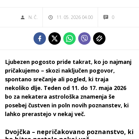
N. Č.
11. 05. 2026 04.00
0
Ljubezen pogosto pride takrat, ko jo najmanj
pričakujemo – skozi naključen pogovor,
spontano srečanje ali pogled, ki traja
nekoliko dlje. Teden od 11. do 17. maja 2026
bo za nekatera astrološka znamenja še
posebej čustven in poln novih poznanstev, ki
lahko prerastejo v nekaj več.
Dvojčka – nepričakovano poznanstvo, ki