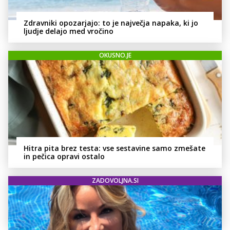
Zdravniki opozarjajo: to je največja napaka, ki jo
ljudje delajo med vročino
OKUSNO.JE
Hitra pita brez testa: vse sestavine samo zmešate
in pečica opravi ostalo
ZADOVOLJNA.SI