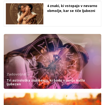
4 znaki, ki vstopajo v nevarno
območje, kar se tiče ljubezni
Zadovoljna.si
Tri astrološka znamenja, ki bodo v juniju našla
ljubezen