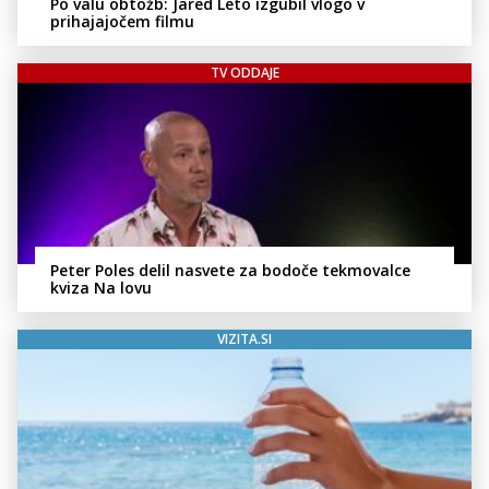
Po valu obtožb: Jared Leto izgubil vlogo v
prihajajočem filmu
TV ODDAJE
Peter Poles delil nasvete za bodoče tekmovalce
kviza Na lovu
VIZITA.SI