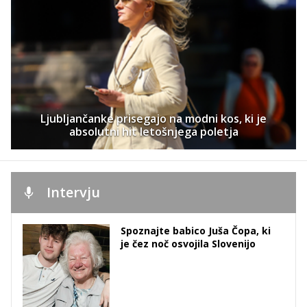
Ljubljančanke prisegajo na modni kos, ki je
absolutni hit letošnjega poletja
Intervju
Spoznajte babico Juša Čopa, ki
je čez noč osvojila Slovenijo