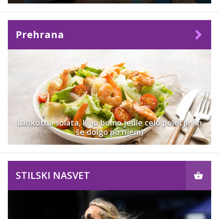
Prehrana
Lahkotna solata, ki jo bomo jedle celo poletje (in
še dolgo po njem)
STILSKI NASVET