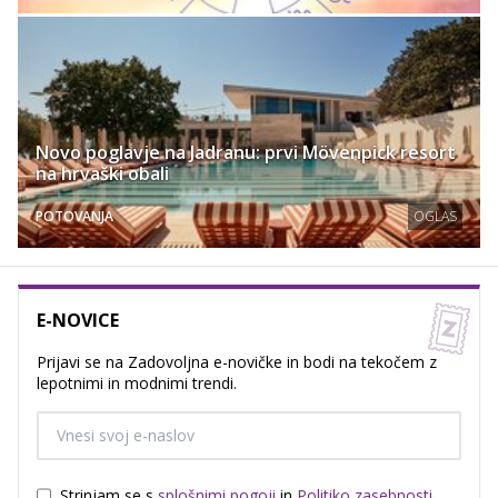
Novo poglavje na Jadranu: prvi Mövenpick resort
na hrvaški obali
POTOVANJA
OGLAS
E-NOVICE
Prijavi se na Zadovoljna e-novičke in bodi na tekočem z
lepotnimi in modnimi trendi.
Strinjam se s
splošnimi pogoji
in
Politiko zasebnosti
.