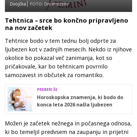
Dvojčka
FOTO: Dreamstime
Tehtnica – srce bo končno pripravljeno
na nov začetek
Tehtnice bodo v tem tednu bolj odprte za
ljubezen kot v zadnjih mesecih. Nekdo iz njihove
okolice bo pokazal več zanimanja, kot so
pričakovale, kar bo tehtnicam povrnilo
samozavest in občutek za romantiko.
PREBERI ŠE
Horoskopska znamenja, ki bodo do
konca leta 2026 našla ljubezen
Možen je začetek nežnega in počasnega odnosa,
ki bo temeljil predvsem na zaupanju in prijetni