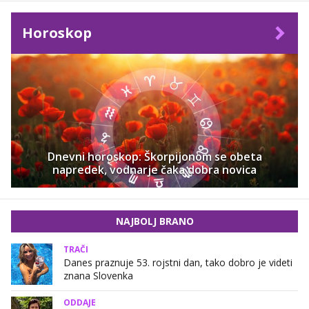
Horoskop
Dnevni horoskop: Škorpijonom se obeta
napredek, vodnarje čaka dobra novica
NAJBOLJ BRANO
TRAČI
Danes praznuje 53. rojstni dan, tako dobro je videti
znana Slovenka
ODDAJE