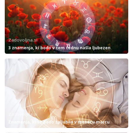
Zadovoljna.si
3 znamenja, ki bodo v tem tednu našla ljubezen
Zadovoljna.si
Znamenja, ki se bodo zaljubila v mesecu marcu