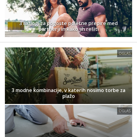
3 razlogi za pogoste poletne prepire med
partnerji in kako jih rešiti
OGLAS
3 modne kombinacije, v katerih nosimo torbe za
plažo
OGLAS