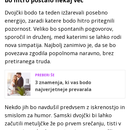
bo hitro postalo nekaj več
Dvojčki bodo ta teden izžarevali posebno
energijo, zaradi katere bodo hitro pritegnili
pozornost. Veliko bo spontanih pogovorov,
sporočil in druženj, med katerimi se lahko rodi
nova simpatija. Najbolj zanimivo je, da se bo
povezava zgodila popolnoma naravno, brez
pretiranega truda.
PREBERI ŠE
3 znamenja, ki vas bodo
najverjetneje prevarala
Nekdo jih bo navdušil predvsem z iskrenostjo in
smislom za humor. Samski dvojčki bi lahko
začutili metuljčke že po prvem srečanju, tisti v