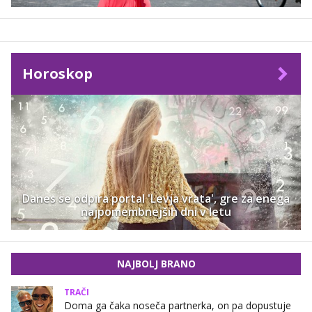
Horoskop
Danes se odpira portal 'Levja vrata', gre za enega
najpomembnejših dni v letu
NAJBOLJ BRANO
TRAČI
Doma ga čaka noseča partnerka, on pa dopustuje