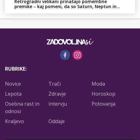
Retrogradni velikani prinašajo pomembne
premike – kaj pomeni, da so Saturn, Neptun in
Pluton hkrati retrogradni?
RUBRIKE:
Novice
Trači
Moda
Lepota
Zdravje
Horoskop
Osebna rast in
Intervju
Potovanja
odnosi
Kraljevo
Oddaje