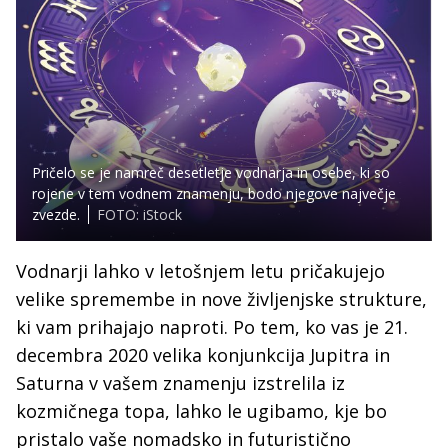
Pričelo se je namreč desetletje vodnarja in osebe, ki so
rojene v tem vodnem znamenju, bodo njegove največje
zvezde.
FOTO: iStock
Vodnarji lahko v letošnjem letu pričakujejo
velike spremembe in nove življenjske strukture,
ki vam prihajajo naproti. Po tem, ko vas je 21.
decembra 2020 velika konjunkcija Jupitra in
Saturna v vašem znamenju izstrelila iz
kozmičnega topa, lahko le ugibamo, kje bo
pristalo vaše nomadsko in futuristično