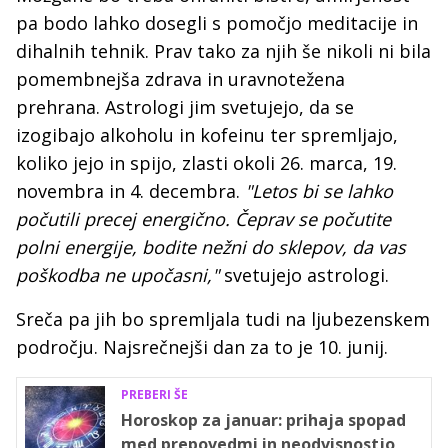
pa bodo lahko dosegli s pomočjo meditacije in
dihalnih tehnik. Prav tako za njih še nikoli ni bila
pomembnejša zdrava in uravnotežena
prehrana. Astrologi jim svetujejo, da se
izogibajo alkoholu in kofeinu ter spremljajo,
koliko jejo in spijo, zlasti okoli 26. marca, 19.
novembra in 4. decembra.
"Letos bi se lahko
počutili precej energično. Čeprav se počutite
polni energije, bodite nežni do sklepov, da vas
poškodba ne upočasni,"
svetujejo astrologi.
Sreča pa jih bo spremljala tudi na ljubezenskem
področju. Najsrečnejši dan za to je 10. junij.
PREBERI ŠE
Horoskop za januar: prihaja spopad
med prepovedmi in neodvisnostjo