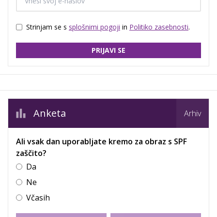
Strinjam se s
splošnimi pogoji
in
Politiko zasebnosti
.
PRIJAVI SE
Anketa
Arhiv
Ali vsak dan uporabljate kremo za obraz s SPF
zaščito?
Da
Ne
Včasih