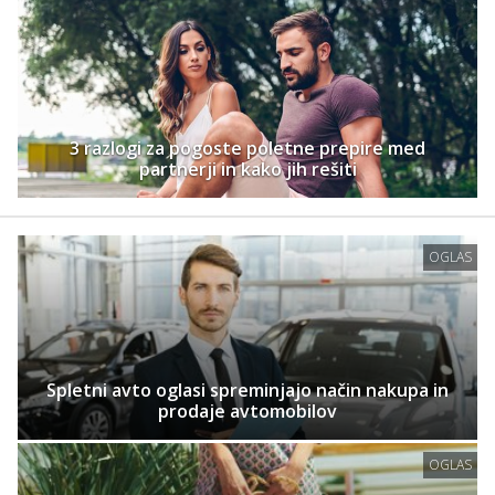
3 razlogi za pogoste poletne prepire med
partnerji in kako jih rešiti
OGLAS
Spletni avto oglasi spreminjajo način nakupa in
prodaje avtomobilov
OGLAS