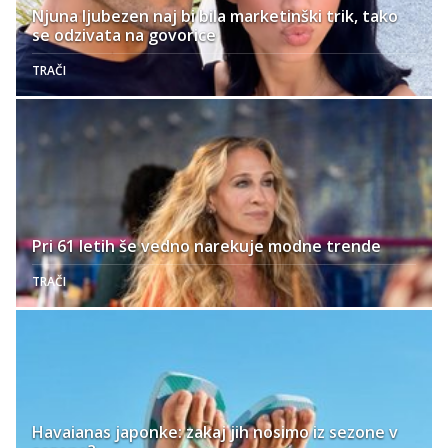
Njuna ljubezen naj bi bila marketinški trik, tako
se odzivata na govorice
TRAČI
Pri 61 letih še vedno narekuje modne trende
TRAČI
Havaianas japonke: zakaj jih nosimo iz sezone v