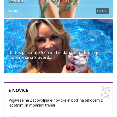
sezono?
NOVICE
OGLAS
Danes praznuje 53. rojstni dan, tako dobro je
videti znana Slovenka
TRAČI
E-NOVICE
Prijavi se na Zadovoljna e-novičke in bodi na tekočem z
lepotnimi in modnimi trendi.