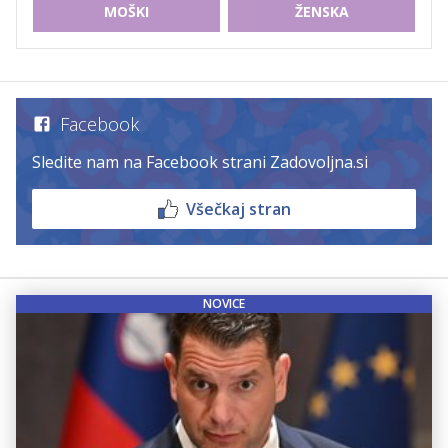
MOŠKI
ŽENSKA
Facebook
Sledite nam na Facebook strani Zadovoljna.si
Všečkaj stran
NOVICE