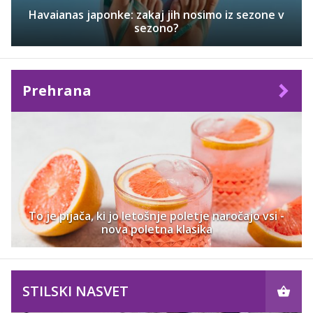
Havaianas japonke: zakaj jih nosimo iz sezone v
sezono?
Prehrana
To je pijača, ki jo letošnje poletje naročajo vsi -
nova poletna klasika
STILSKI NASVET