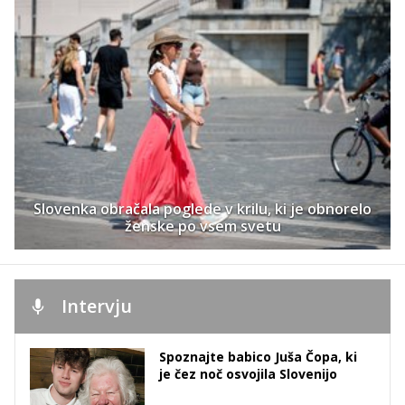
Slovenka obračala poglede v krilu, ki je obnorelo
ženske po vsem svetu
Intervju
Spoznajte babico Juša Čopa, ki
je čez noč osvojila Slovenijo