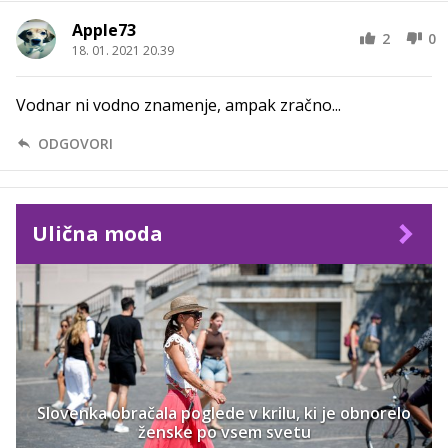
Apple73
2
0
18. 01. 2021 20.39
Vodnar ni vodno znamenje, ampak zračno...
ODGOVORI
Ulična moda
Slovenka obračala poglede v krilu, ki je obnorelo
ženske po vsem svetu