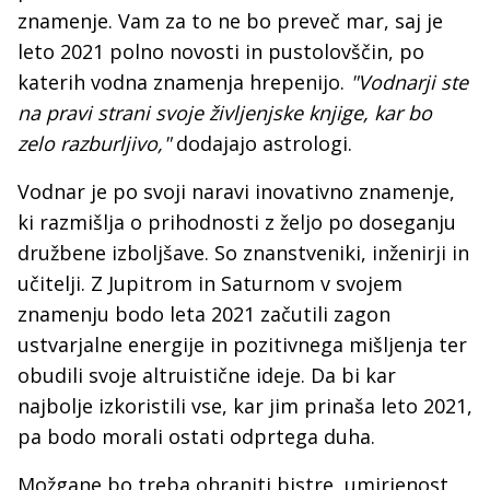
znamenje. Vam za to ne bo preveč mar, saj je
leto 2021 polno novosti in pustolovščin, po
katerih vodna znamenja hrepenijo.
"Vodnarji ste
na pravi strani svoje življenjske knjige, kar bo
zelo razburljivo,"
dodajajo astrologi.
Vodnar je po svoji naravi inovativno znamenje,
ki razmišlja o prihodnosti z željo po doseganju
družbene izboljšave. So znanstveniki, inženirji in
učitelji. Z Jupitrom in Saturnom v svojem
znamenju bodo leta 2021 začutili zagon
ustvarjalne energije in pozitivnega mišljenja ter
obudili svoje altruistične ideje. Da bi kar
najbolje izkoristili vse, kar jim prinaša leto 2021,
pa bodo morali ostati odprtega duha.
Možgane bo treba ohraniti bistre, umirjenost