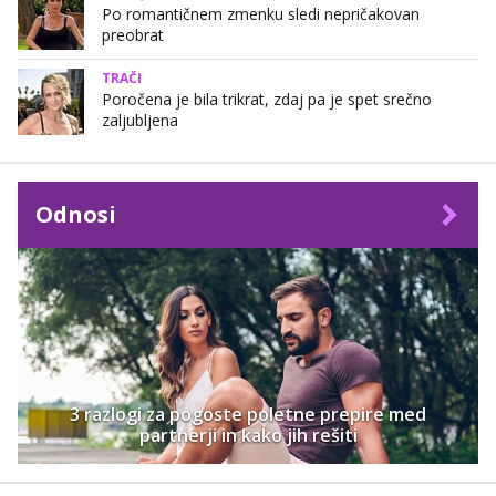
Po romantičnem zmenku sledi nepričakovan
preobrat
TRAČI
Poročena je bila trikrat, zdaj pa je spet srečno
zaljubljena
Odnosi
3 razlogi za pogoste poletne prepire med
partnerji in kako jih rešiti