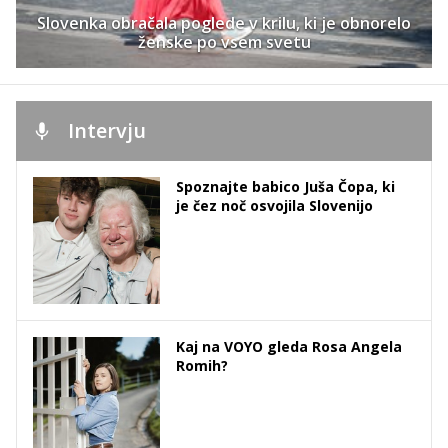
Slovenka obračala poglede v krilu, ki je obnorelo
ženske po vsem svetu
Intervju
Spoznajte babico Juša Čopa, ki
je čez noč osvojila Slovenijo
Kaj na VOYO gleda Rosa Angela
Romih?