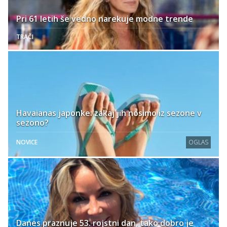
Pri 61 letih še vedno narekuje modne trende
TRAČI
Havaianas japonke: zakaj jih nosimo iz sezone v
sezono?
NOVICE
OGLAS
Danes praznuje 53. rojstni dan, tako dobro je