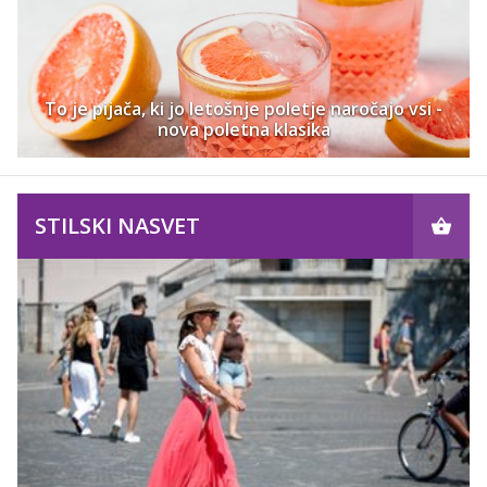
To je pijača, ki jo letošnje poletje naročajo vsi -
nova poletna klasika
STILSKI NASVET