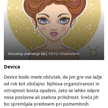
Horoskop znamenja: bik
FOTO: Dreamstime
Devica
Device bodo imele občutek, da jim gre vse lažje
od rok kot običajno. Njihova organiziranost in
vztrajnost bosta opaženi, zato se lahko odpre
nova poslovna ali osebna priložnost. Sreča jih
bo spremljala predvsem pri pomembnih