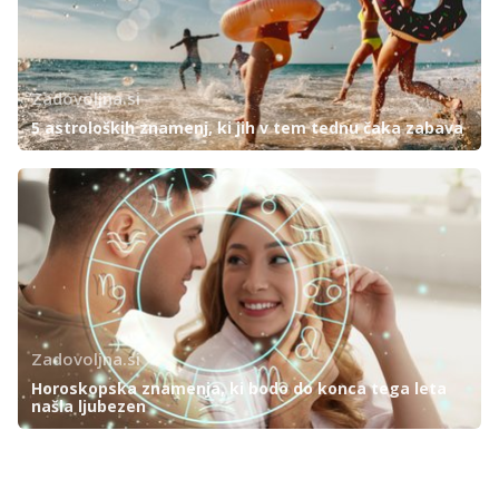
Zadovoljna.si
5 astroloških znamenj, ki jih v tem tednu čaka zabava
Zadovoljna.si
Horoskopska znamenja, ki bodo do konca tega leta
našla ljubezen