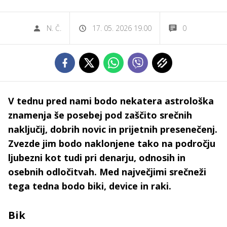
N. Č.
17. 05. 2026 19.00
0
V tednu pred nami bodo nekatera astrološka
znamenja še posebej pod zaščito srečnih
naključij, dobrih novic in prijetnih presenečenj.
Zvezde jim bodo naklonjene tako na področju
ljubezni kot tudi pri denarju, odnosih in
osebnih odločitvah. Med največjimi srečneži
tega tedna bodo biki, device in raki.
Bik