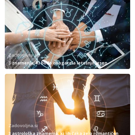
Zadovoljna.si
3 znamenja, ki bodo obogatela letošnjo jesen
Zadovoljna.si
3 astrološka znamenja, ki jih čaka zelo romantičen