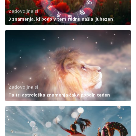
Zadovoljna.si
3 znamenja, ki bodo v tem tednu našla ljubezen
Zadovoljna.si
Ta tri astrološka znamenja čaka popoln teden