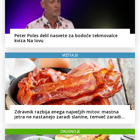
Peter Poles delil nasvete za bodoče tekmovalce
kviza Na lovu
VIZITA.SI
Zdravnik razbija enega največjih mitov: mastna
jetra ne nastanejo zaradi slanine, temveč zaradi
živila, ki ga imamo vsi radi
OKUSNO.JE