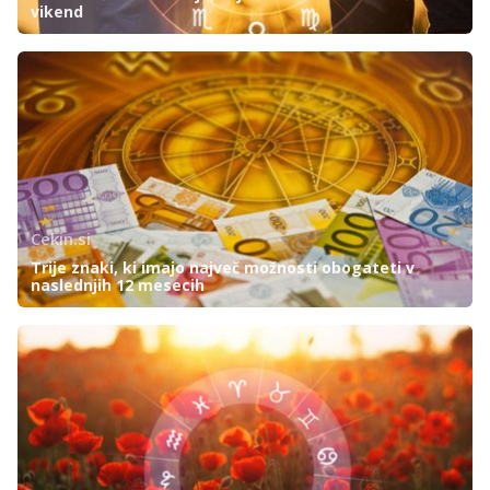
vikend
Cekin.si
Trije znaki, ki imajo največ možnosti obogateti v
naslednjih 12 mesecih