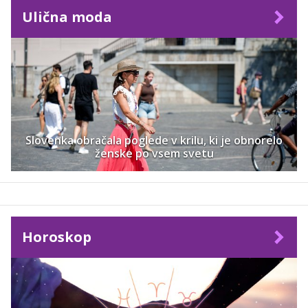
Ulična moda
Slovenka obračala poglede v krilu, ki je obnorelo
ženske po vsem svetu
Horoskop