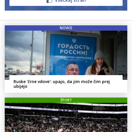
Všečkaj stran
NOVICE
Ruske 'črne vdove': upajo, da jim može čim prej
ubijejo
ŠPORT