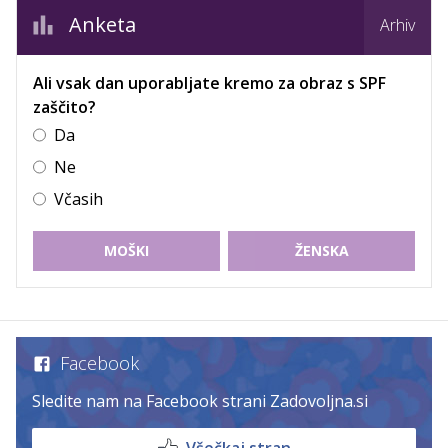
Anketa
Arhiv
Ali vsak dan uporabljate kremo za obraz s SPF
zaščito?
Da
Ne
Včasih
MOŠKI
ŽENSKA
Facebook
Sledite nam na Facebook strani Zadovoljna.si