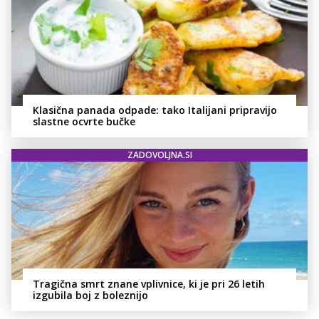
Klasična panada odpade: tako Italijani pripravijo
slastne ocvrte bučke
ZADOVOLJNA.SI
Tragična smrt znane vplivnice, ki je pri 26 letih
izgubila boj z boleznijo