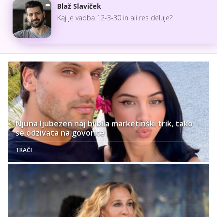
Blaž Slaviček
Kaj je vadba 12-3-30 in ali res deluje?
Njuna ljubezen naj bi bila marketinški trik, tako
se odzivata na govorice
TRAČI