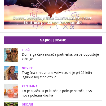
Dnevni horoskop: Bike čaka strasten večer,
Tehtnice pa dan poln romantike
NAJBOLJ BRANO
TRAČI
Doma ga čaka noseča partnerka, on pa dopustuje
z drugo
NOVICE
Tragična smrt znane vplivnice, ki je pri 26 letih
izgubila boj z boleznijo
PREHRANA
To je pijača, ki jo letošnje poletje naročajo vsi -
nova poletna klasika
ODDAJE