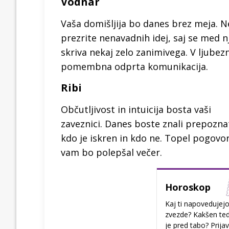
Vodnar
Vaša domišljija bo danes brez meja. N
prezrite nenavadnih idej, saj se med n
skriva nekaj zelo zanimivega. V ljubez
pomembna odprta komunikacija.
Ribi
Občutljivost in intuicija bosta vaši
zaveznici. Danes boste znali prepoznat
kdo je iskren in kdo ne. Topel pogovo
vam bo polepšal večer.
Horoskop
Kaj ti napovedujej
zvezde? Kakšen te
je pred tabo? Prijav