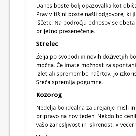
Danes boste bolj opazovalka kot obič
Prav v tišini boste našli odgovore, ki j
iščete. Na področju odnosov se obeta
prijetno presenečenje.
Strelec
Želja po svobodi in novih doživetjih b
močna. Če imate možnost za spontani
izlet ali spremembo načrtov, jo izkoris
Sreča spremlja pogumne.
Kozorog
Nedelja bo idealna za urejanje misli in
pripravo na nov teden. Nekdo bo ceni
vašo zanesljivost in iskrenost. V večern