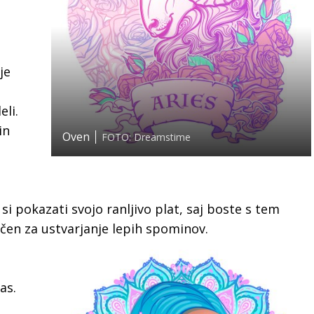
je
eli.
in
Oven
FOTO: Dreamstime
i pokazati svojo ranljivo plat, saj boste s tem
čen za ustvarjanje lepih spominov.
as.