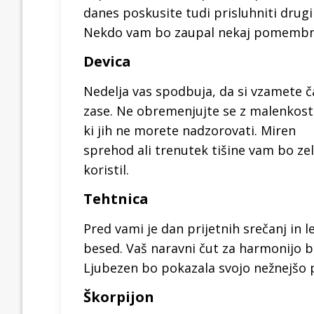
danes poskusite tudi prisluhniti drug
Nekdo vam bo zaupal nekaj pomembn
Devica
Nedelja vas spodbuja, da si vzamete č
zase. Ne obremenjujte se z malenkost
ki jih ne morete nadzorovati. Miren
sprehod ali trenutek tišine vam bo ze
koristil.
Tehtnica
Pred vami je dan prijetnih srečanj in l
besed. Vaš naravni čut za harmonijo
Ljubezen bo pokazala svojo nežnejšo p
Škorpijon