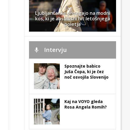
Ljubljančanke prisegajo na modni
kos, ki je absolutni hit letošnjega
poletja
Intervju
Spoznajte babico
Juša Čopa, ki je čez
noč osvojila Slovenijo
Kaj na VOYO gleda
Rosa Angela Romih?