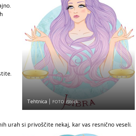
ajno.
ih
o
tite.
Tehtnica
FOTO: iStock
l
ih urah si privoščite nekaj, kar vas resnično veseli.