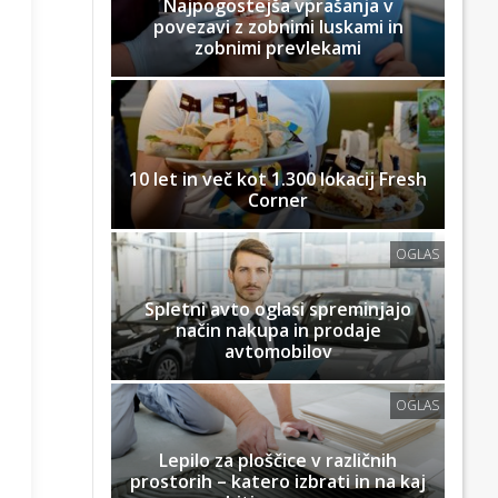
Najpogostejša vprašanja v
povezavi z zobnimi luskami in
zobnimi prevlekami
10 let in več kot 1.300 lokacij Fresh
Corner
OGLAS
Spletni avto oglasi spreminjajo
način nakupa in prodaje
avtomobilov
OGLAS
Lepilo za ploščice v različnih
prostorih – katero izbrati in na kaj