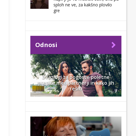
sploh ne ve, za kakšno plovilo
gre
Odnosi
3 razlogi za pogoste poletne
prepire med partnerji in kako jih
rešiti