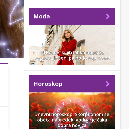
Moda
10 kosov, ki jih lahko nosiš že
avgusta, jeseni pa bodo top trend
Horoskop
Dnevni horoskop: Škorpijonom se
obeta napredek, vodnarje čaka
dobra novica