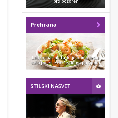
biti pozoren
Prehrana
Lahkotna solata, ki jo bomo jedle
celo poletje (in še dolgo po njem)
STILSKI NASVET