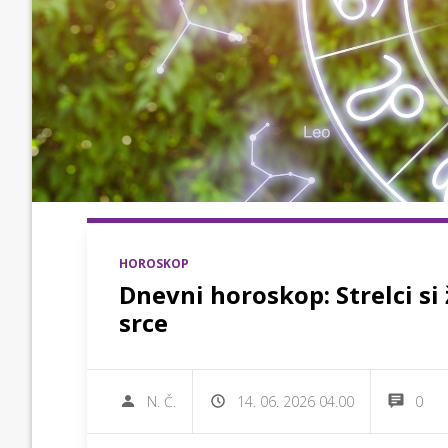
HOROSKOP
Dnevni horoskop: Strelci si
srce
N. Č.
14. 06. 2026 04.00
0