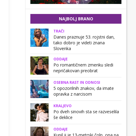
NAJBOLJ BRANO
TRAČI
Danes praznuje 53. rojstni dan,
tako dobro je videti znana
Slovenka
ODDAJE
Po romantičnem zmenku sledi
nepričakovan preobrat
OSEBNA RAST IN ODNOSI
5 opozorilnih znakov, da imate
opravka z narcisom
KRALJEVO
Po dveh sinovih sta se razveselila
še deklice
ODDAJE
Kupil ji je 13-metrski čoln, ona pa