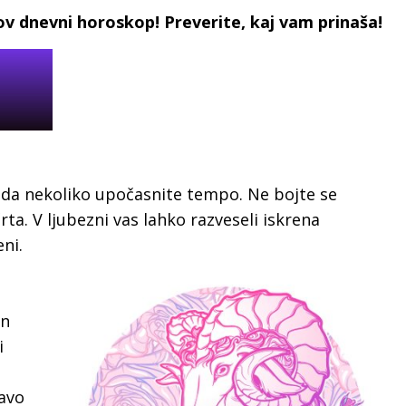
nov dnevni horoskop! Preverite, kaj vam prinaša!
 da nekoliko upočasnite tempo. Ne bojte se
a. V ljubezni vas lahko razveseli iskrena
ni.
in
i
ravo