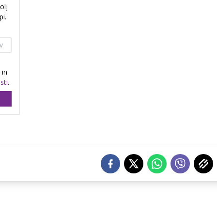
olj
i.
in
sti
.