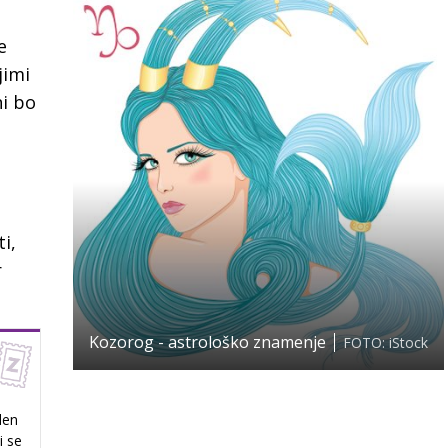
e
jimi
ni bo
i,
r
Kozorog - astrološko znamenje
FOTO: iStock
o
den
i se