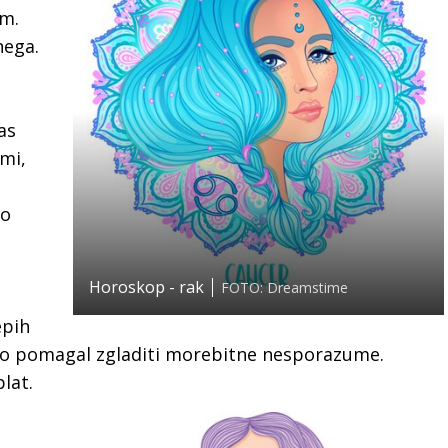
im.
ega.
as
mi,
lo
Horoskop - rak
FOTO: Dreamstime
epih
 bo pomagal zgladiti morebitne nesporazume.
lat.