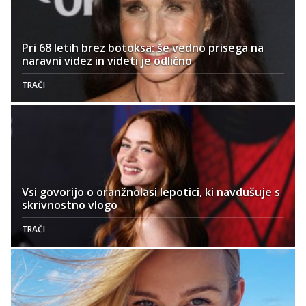
Pri 68 letih brez botoksa: še vedno prisega na
naravni videz in videti je odlično
TRAČI
Vsi govorijo o oranžnolasi lepotici, ki navdušuje s
skrivnostno vlogo
TRAČI