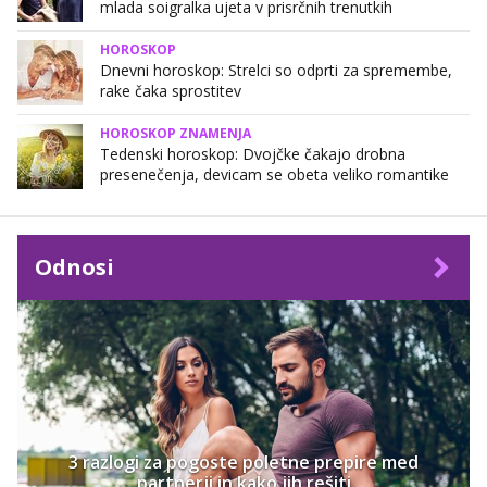
mlada soigralka ujeta v prisrčnih trenutkih
HOROSKOP
Dnevni horoskop: Strelci so odprti za spremembe,
rake čaka sprostitev
HOROSKOP ZNAMENJA
Tedenski horoskop: Dvojčke čakajo drobna
presenečenja, devicam se obeta veliko romantike
Odnosi
3 razlogi za pogoste poletne prepire med
partnerji in kako jih rešiti