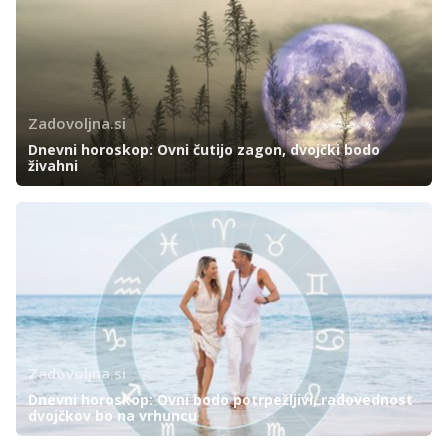
Zadovoljna.si
Dnevni horoskop: Ovni čutijo zagon, dvojčki bodo
živahni
Zadovoljna.si
Dnevni horoskop: Ovni bodo potrpežljivi, radovednost
dvojčkov bo na vrhuncu