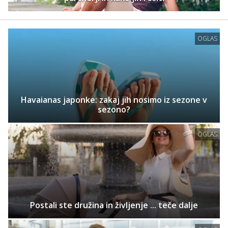
OGLAS
Havaianas japonke: zakaj jih nosimo iz sezone v
sezono?
OGLAS
Postali ste družina in življenje ... teče dalje