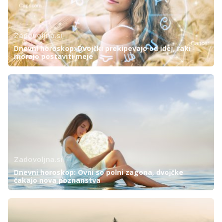
Zadovoljna.si
Dnevni horoskop: Dvojčki prekipevajo od idej, raki
morajo postaviti meje
Zadovoljna.si
Dnevni horoskop: Ovni so polni zagona, dvojčke
čakajo nova poznanstva