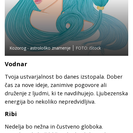
Kozorog - astrološko znamenje
FOTO: iStock
Vodnar
Tvoja ustvarjalnost bo danes izstopala. Dober
čas za nove ideje, zanimive pogovore ali
druženje z ljudmi, ki te navdihujejo. Ljubezenska
energija bo nekoliko nepredvidljiva.
Ribi
Nedelja bo nežna in čustveno globoka.