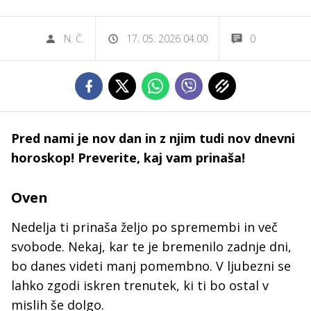
N. Č.
17. 05. 2026 04.00
0
Pred nami je nov dan in z njim tudi nov dnevni
horoskop! Preverite, kaj vam prinaša!
Oven
Nedelja ti prinaša željo po spremembi in več
svobode. Nekaj, kar te je bremenilo zadnje dni,
bo danes videti manj pomembno. V ljubezni se
lahko zgodi iskren trenutek, ki ti bo ostal v
mislih še dolgo.