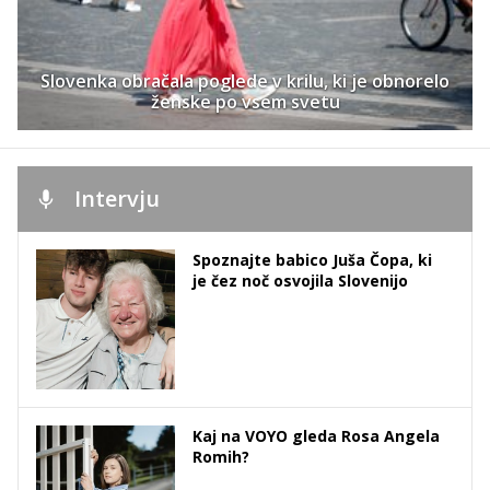
Slovenka obračala poglede v krilu, ki je obnorelo
ženske po vsem svetu
Intervju
Spoznajte babico Juša Čopa, ki
je čez noč osvojila Slovenijo
Kaj na VOYO gleda Rosa Angela
Romih?