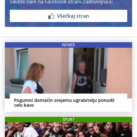
Sledite nam na Facebook strani Zadovoljna.si
Všečkaj stran
NOVICE
Pogumni domačin svojemu ugrabitelju ponudil
celo kavo
ŠPORT