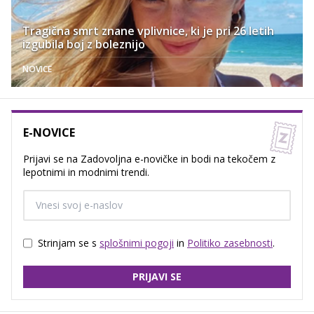
Tragična smrt znane vplivnice, ki je pri 26 letih
izgubila boj z boleznijo
NOVICE
E-NOVICE
Prijavi se na Zadovoljna e-novičke in bodi na tekočem z
lepotnimi in modnimi trendi.
Strinjam se s
splošnimi pogoji
in
Politiko zasebnosti
.
PRIJAVI SE