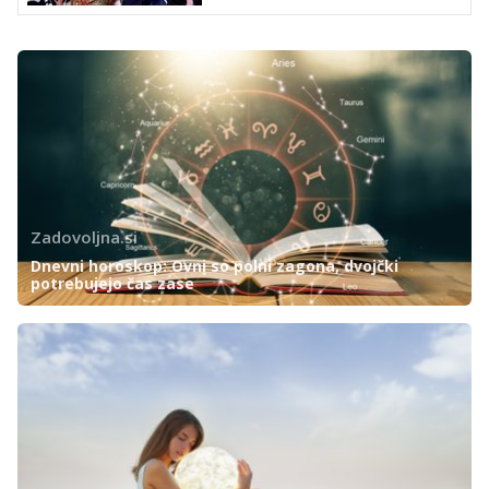
Zadovoljna.si
Dnevni horoskop: Ovni so polni zagona, dvojčki
potrebujejo čas zase