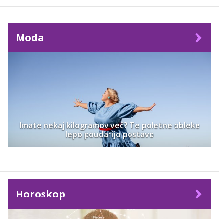
Moda
Imate nekaj kilogramov več? Te poletne obleke
lepo poudarijo postavo
Horoskop