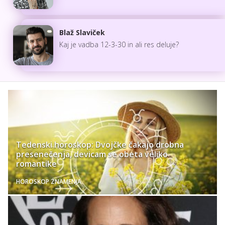
Blaž Slaviček
Kaj je vadba 12-3-30 in ali res deluje?
Tedenski horoskop: Dvojčke čakajo drobna
presenečenja, devicam se obeta veliko
romantike
HOROSKOP ZNAMENJA