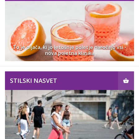
To je pijača, ki jo letošnje poletje naročajo vsi -
nova poletna klasika
STILSKI NASVET