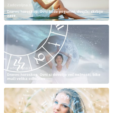
Zadovoljna.si
Dnevni horoskop: Ovni bodo pogumni, dvojčki skrbijo
zase
Zadovoljna.si
Dnevni horoskop: Ovni si dovolijo več nežnosti, bike
muči velika odločitev