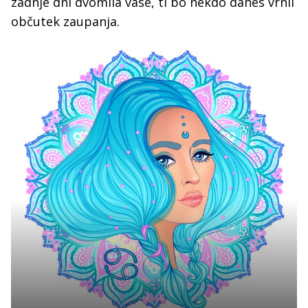
zadnje dni dvomila vase, ti bo nekdo danes vrnil
občutek zaupanja.