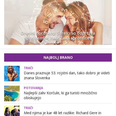
Dnevni horoskop: Strelci so odprti za
spremembe, rake čaka sprostitev
NAJBOLJ BRANO
TRAČI
Danes praznuje 53. rojstni dan, tako dobro je videti
znana Slovenka
POTOVANJA
Najlepši zaliv Korčule, ki ga turisti množično
obiskujejo
TRAČI
Med njima je kar 48 let razlike: Richard Gere in