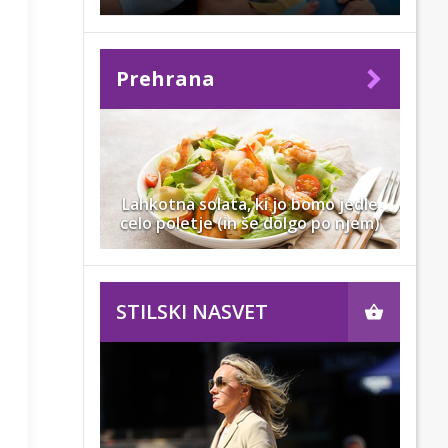
Prehrana
Lahkotna solata, ki jo bomo jedle
celo poletje (in še dolgo po njem)
STILSKI NASVET