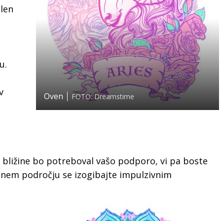
alen
u.
v
Oven
FOTO: Dreamstime
 bližine bo potreboval vašo podporo, vi pa boste
nčnem področju se izogibajte impulzivnim