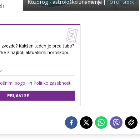
Kozorog - astrološko znamenje
FOTO: iStock
eh
o zvezde? Kakšen teden je pred tabo?
čke z najbolj aktualnimi horoskopi.
lošnimi pogoji
in
Politiko zasebnosti
.
PRIJAVI SE