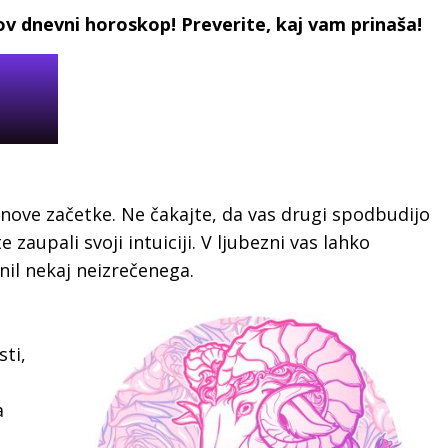
nov dnevni horoskop! Preverite, kaj vam prinaša!
 nove začetke. Ne čakajte, da vas drugi spodbudijo
zaupali svoji intuiciji. V ljubezni vas lahko
nil nekaj neizrečenega.
ti,
a