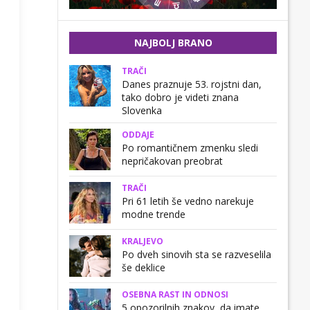
NAJBOLJ BRANO
TRAČI
Danes praznuje 53. rojstni dan,
tako dobro je videti znana
Slovenka
ODDAJE
Po romantičnem zmenku sledi
nepričakovan preobrat
TRAČI
Pri 61 letih še vedno narekuje
modne trende
KRALJEVO
Po dveh sinovih sta se razveselila
še deklice
OSEBNA RAST IN ODNOSI
5 opozorilnih znakov, da imate