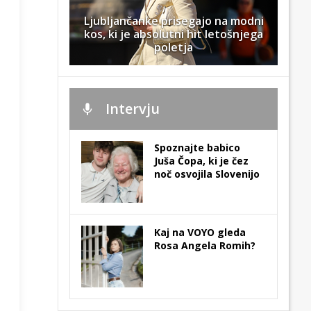
Ljubljančanke prisegajo na modni
kos, ki je absolutni hit letošnjega
poletja
Intervju
Spoznajte babico
Juša Čopa, ki je čez
noč osvojila Slovenijo
Kaj na VOYO gleda
Rosa Angela Romih?