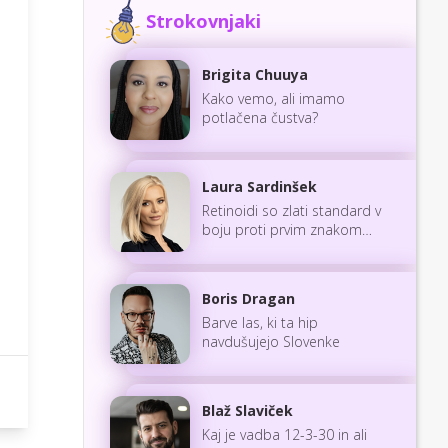
Strokovnjaki
Brigita Chuuya
Kako vemo, ali imamo
potlačena čustva?
Laura Sardinšek
Retinoidi so zlati standard v
boju proti prvim znakom
staranja
Boris Dragan
Barve las, ki ta hip
navdušujejo Slovenke
Blaž Slaviček
Kaj je vadba 12-3-30 in ali