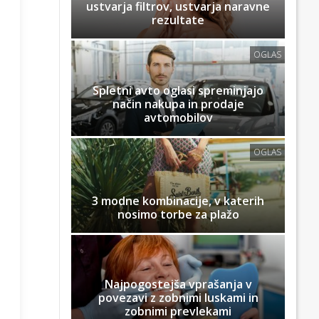
ustvarja filtrov, ustvarja naravne
rezultate
OGLAS
Spletni avto oglasi spreminjajo
način nakupa in prodaje
avtomobilov
OGLAS
3 modne kombinacije, v katerih
nosimo torbe za plažo
Najpogostejša vprašanja v
povezavi z zobnimi luskami in
zobnimi prevlekami