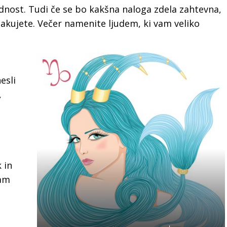
dnost. Tudi če se bo kakšna naloga zdela zahtevna,
ičakujete. Večer namenite ljudem, ki vam veliko
esli
,
 in
vam