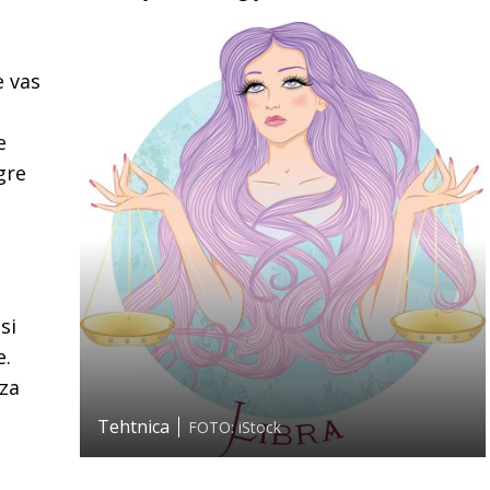
e vas
e
gre
o
si
e.
za
Tehtnica
FOTO: iStock