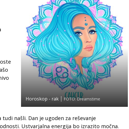
a
boste
vašo
mivo
Horoskop - rak
FOTO: Dreamstime
a tudi našli. Dan je ugoden za reševanje
dnosti. Ustvarjalna energija bo izrazito močna.