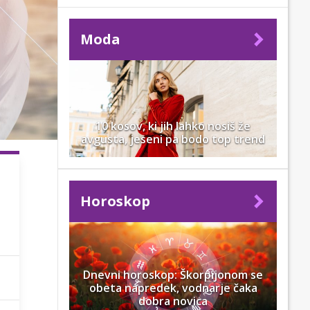
Moda
10 kosov, ki jih lahko nosiš že
avgusta, jeseni pa bodo top trend
Horoskop
Dnevni horoskop: Škorpijonom se
obeta napredek, vodnarje čaka
dobra novica