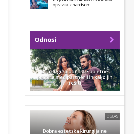
opravka z narcisom
Odnosi
3 razlogi za pogoste poletne
prepire med partnerji in kako jih
rešiti
OGLAS
Dobra estetska kirurgija ne