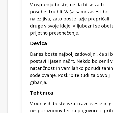
V ospredju boste, ne da bi se za to
posebej trudili. Vaša samozavest bo
nalezljiva, zato boste lažje prepričali
druge v svoje ideje. V ljubezni se obet
prijetno presenečenje.
Devica
Danes boste najbolj zadovoljni, če si 
postavili jasen načrt. Nekdo bo cenil 
natančnost in vam lahko ponudi zani
sodelovanje. Poskrbite tudi za dovolj
gibanja.
Tehtnica
V odnosih boste iskali ravnovesje in g
nesporazumov ter za pogovore o priho