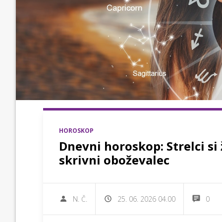
HOROSKOP
Dnevni horoskop: Strelci si 
skrivni oboževalec
N. Č.
25. 06. 2026 04.00
0