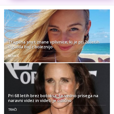
Tragična smrt znane vplivnice, ki je pri 26 letih
izgubila boj z boleznijo
NOVICE
Pri 68 letih brez botoksa: še vedno prisega na
naravni videz in videti je odlično
TRAČI