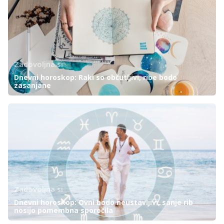
Zadovoljna.si
Dnevni horoskop: Raki so občutljivi, ribe bodo
zasanjane
Zadovoljna.si
Dnevni horoskop: Ovni bodo neustavljivi, sanje rib
nosijo pomembna sporočila