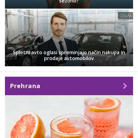
sezono?
OGLAS
Spletni avto oglasi spreminjajo način nakupa in
prodaje avtomobilov
Prehrana