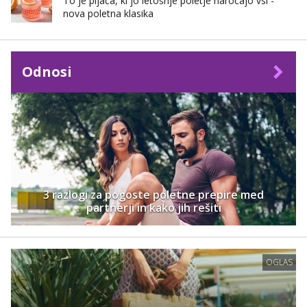
To je pijača, ki jo letošnje poletje naročajo vsi -
nova poletna klasika
Odnosi
3 razlogi za pogoste poletne prepire med
partnerji in kako jih rešiti
OGLAS