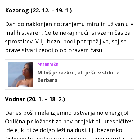
Kozorog (22. 12. – 19. 1.)
Dan bo naklonjen notranjemu miru in uživanju v
malih stvareh. Če te nekaj muči, si vzemi čas za
sprostitev. V ljubezni bodi potrpežljiva, saj se
prave stvari zgodijo ob pravem času.
PREBERI ŠE
Miloš je razkril, ali je še v stiku z
Barbaro
Vodnar (20. 1. – 18. 2.)
Danes boš imela izjemno ustvarjalno energijo!
Odlična priložnost za nov projekt ali uresničitev
ideje, ki ti že dolgo leži na duši. Ljubezensko
življenje bo polno presenečenj – bodi odprta za