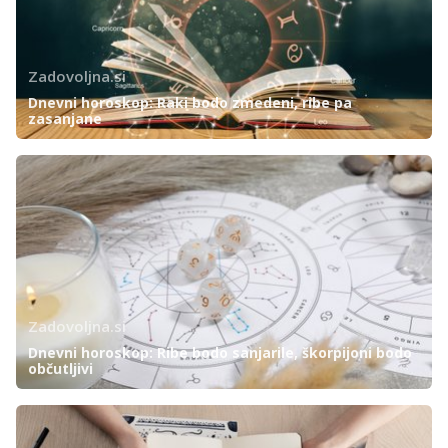
Zadovoljna.si
Dnevni horoskop: Raki bodo zmedeni, ribe pa
zasanjane
Zadovoljna.si
Dnevni horoskop: Ribe bodo sanjarile, škorpijoni bodo
občutljivi