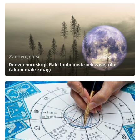
Zadovoljna.si
Dnevni horoskop: Raki bodo poskrbeli zase, ribe
čakajo male zmage
Zadovoljna.si