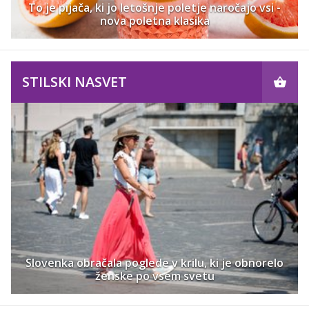
To je pijača, ki jo letošnje poletje naročajo vsi -
nova poletna klasika
STILSKI NASVET
Slovenka obračala poglede v krilu, ki je obnorelo
ženske po vsem svetu