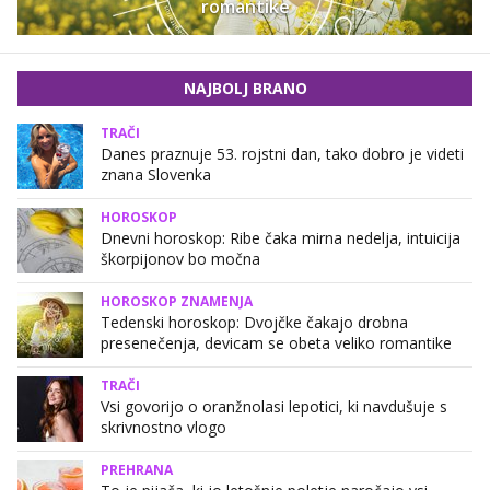
romantike
NAJBOLJ BRANO
TRAČI
Danes praznuje 53. rojstni dan, tako dobro je videti
znana Slovenka
HOROSKOP
Dnevni horoskop: Ribe čaka mirna nedelja, intuicija
škorpijonov bo močna
HOROSKOP ZNAMENJA
Tedenski horoskop: Dvojčke čakajo drobna
presenečenja, devicam se obeta veliko romantike
TRAČI
Vsi govorijo o oranžnolasi lepotici, ki navdušuje s
skrivnostno vlogo
PREHRANA