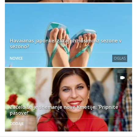
Havaianas japonke: zakaj jih nosimo iz sezone v
sezono?
NOVICE
OGLAS
Začelo se je snemanje nove Kmetije: 'Pripnite
pasove!'
ODDAJE