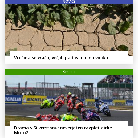
NOVICE
Vročina se vrača, večjih padavin ni na vidiku
ŠPORT
Drama v Silverstonu: neverjeten razplet dirke
Moto2