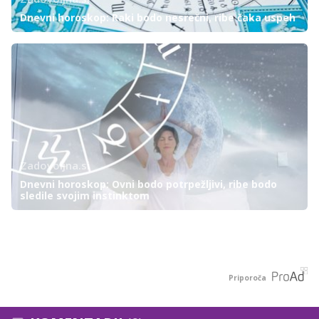
Dnevni horoskop: Raki bodo nesrečni, ribe čaka uspeh
Zadovoljna.si
Dnevni horoskop: Ovni bodo potrpežljivi, ribe bodo
sledile svojim instinktom
Priporoča