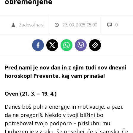
obremenjene
Zadovoljna.si
26. 03. 2025 05.00
0
Pred nami je nov dan in z njim tudi nov dnevni
horoskop! Preverite, kaj vam prinaša!
Oven (21. 3. – 19. 4.)
Danes boš polna energije in motivacije, a pazi,
da ne pregoriš. Nekdo v tvoji bližini bo
potreboval tvojo podporo – prisluhni mu.
Ljubezen je v zraku, še posebej, če si samska. Če