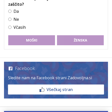
zaščito?
Da
Ne
Včasih
MOŠKI
ŽENSKA
Facebook
Sledite nam na Facebook strani Zadovoljna.si
Všečkaj stran