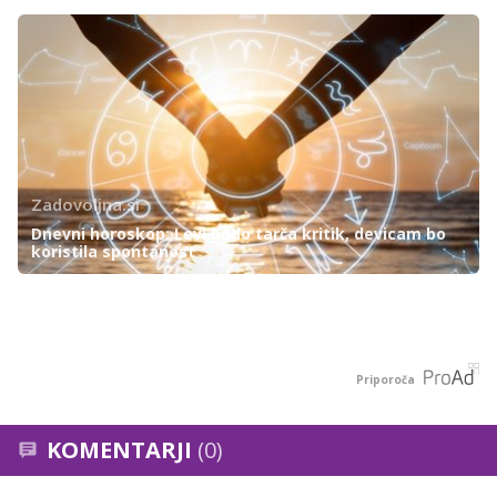
Zadovoljna.si
Dnevni horoskop: Levi bodo tarča kritik, devicam bo
koristila spontanost
Priporoča
KOMENTARJI
(0)