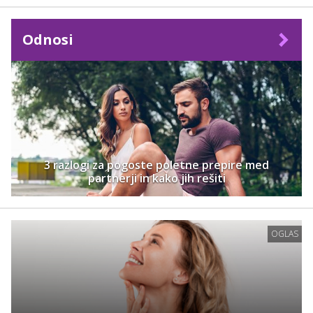
Odnosi
3 razlogi za pogoste poletne prepire med
partnerji in kako jih rešiti
OGLAS