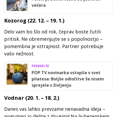
večera
Kozorog (22. 12. – 19. 1.)
Delo vam bo šlo od rok, čeprav boste čutili
pritisk. Ne obremenjujte se s popolnostjo –
pomembna je vztrajnost. Partner potrebuje
vašo nežnost.
PREBERI ŠE
POP TV novinarka vstopila v svet
pilatesa: Boljše odločitve še nisem
sprejela v življenju
Vodnar (20. 1. – 18. 2.)
Danes vas lahko prevzame nenavadna ideja –
pogumno jo delite z drugimi! Na ljubezenskem