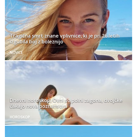
Tragična smrt znane vplivnice, ki je pri 26 letih
izgubila boj z boleznijo
NOVICE
Dnevni horoskop: Ovni so polni zagona, dvojčke
čakajo nova poznanstva
HOROSKOP