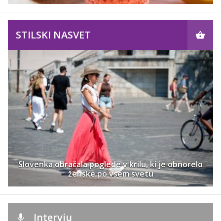
STILSKI NASVET
Slovenka obračala poglede v krilu, ki je obnorelo
ženske po vsem svetu
Intervju