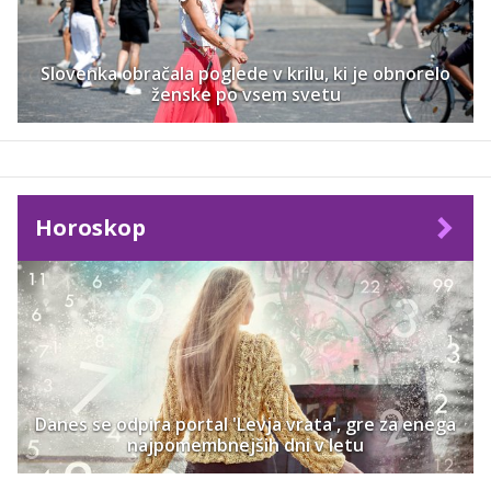
Slovenka obračala poglede v krilu, ki je obnorelo
ženske po vsem svetu
Horoskop
Danes se odpira portal 'Levja vrata', gre za enega
najpomembnejših dni v letu