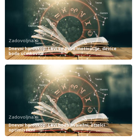
Zadovoljna.si
Dnevni horoskop: Levi so polni motivacije, device
bodo učinkovite
Zadovoljna.si
Dnevni horoskop: Levi bodo hvaležni, strelci
optimistični