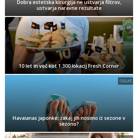
Dobra estetska kirurgija ne ustvarja filtrov,
ustvarja naravne rezultate
10 let in več kot 1.300 lokacij Fresh Corner
OGLAS
Havaianas japonke: zakaj jih nosimo iz sezone v
sezono?