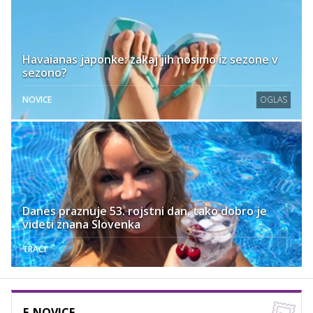
Havaianas japonke: zakaj jih nosimo iz sezone v
sezono?
NOVICE
OGLAS
Danes praznuje 53. rojstni dan, tako dobro je
videti znana Slovenka
TRAČI
E-NOVICE