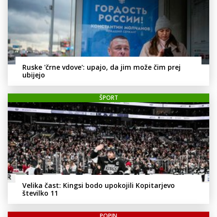
Ruske 'črne vdove': upajo, da jim može čim prej
ubijejo
ŠPORT
Velika čast: Kingsi bodo upokojili Kopitarjevo
številko 11
POPIN