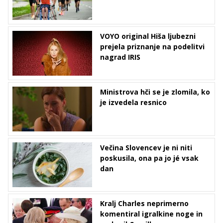
VOYO original Hiša ljubezni
prejela priznanje na podelitvi
nagrad IRIS
Ministrova hči se je zlomila, ko
je izvedela resnico
Večina Slovencev je ni niti
poskusila, ona pa jo jé vsak
dan
Kralj Charles neprimerno
komentiral igralkine noge in