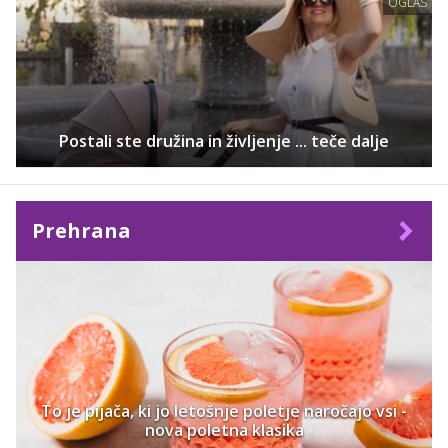
OGLAS
Postali ste družina in življenje ... teče dalje
Prehrana
To je pijača, ki jo letošnje poletje naročajo vsi -
nova poletna klasika