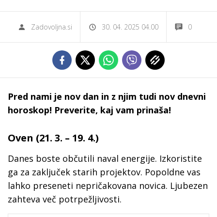
Zadovoljna.si
30. 04. 2025 04.00
0
Pred nami je nov dan in z njim tudi nov dnevni
horoskop! Preverite, kaj vam prinaša!
Oven (21. 3. – 19. 4.)
Danes boste občutili naval energije. Izkoristite
ga za zaključek starih projektov. Popoldne vas
lahko preseneti nepričakovana novica. Ljubezen
zahteva več potrpežljivosti.