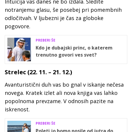
Intuicija vas danes ne bo izdala. Sledite
notranjemu glasu, še posebej pri pomembnih
odločitvah. V ljubezni je čas za globoke
pogovore.
PREBERI ŠE
Kdo je dubajski princ, o katerem
trenutno govori ves svet?
Strelec (22. 11. – 21. 12.)
Avanturistični duh vas bo gnal v iskanje nečesa
novega. Kratek izlet ali nova knjiga vas lahko
popolnoma prevzame. V odnosih pazite na
iskrenost.
PREBERI ŠE
Poleti jo bomo nosile od jutra do