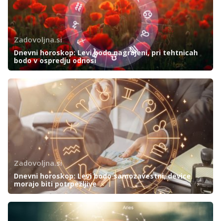
Zadovoljna.si
Dnevni horoskop: Levi bodo nagrajeni, pri tehtnicah
bodo v ospredju odnosi
Zadovoljna.si
Dnevni horoskop: Levi bodo samozavestni, device
morajo biti potrpežljive