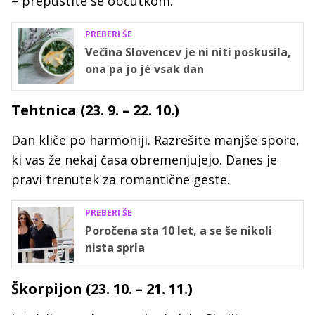
– prepustite se občutkom.
PREBERI ŠE
Večina Slovencev je ni niti poskusila,
ona pa jo jé vsak dan
Tehtnica (23. 9. – 22. 10.)
Dan kliče po harmoniji. Razrešite manjše spore,
ki vas že nekaj časa obremenjujejo. Danes je
pravi trenutek za romantične geste.
PREBERI ŠE
Poročena sta 10 let, a se še nikoli
nista sprla
Škorpijon (23. 10. – 21. 11.)