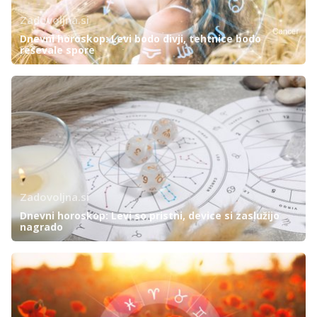
Zadovoljna.si
Dnevni horoskop: Levi bodo divji, tehtnice bodo
reševale spore
Zadovoljna.si
Dnevni horoskop: Levi so pristni, device si zaslužijo
nagrado