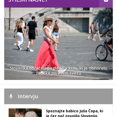
Slovenka obračala poglede v krilu, ki je obnorelo
ženske po vsem svetu
Intervju
Spoznajte babico Juša Čopa, ki
je čez noč osvojila Slovenijo