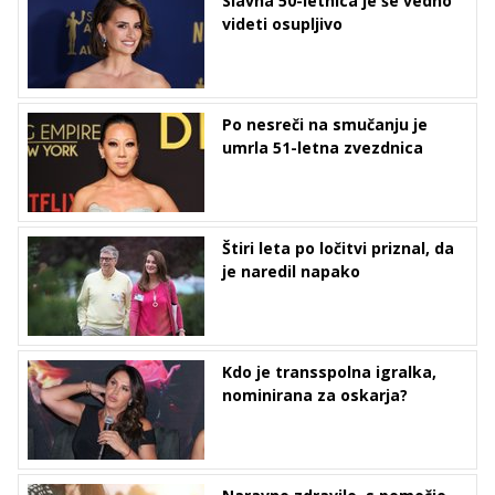
Slavna 50-letnica je še vedno
videti osupljivo
Po nesreči na smučanju je
umrla 51-letna zvezdnica
Štiri leta po ločitvi priznal, da
je naredil napako
Kdo je transspolna igralka,
nominirana za oskarja?