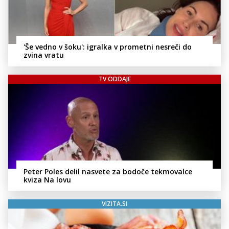
'Še vedno v šoku': igralka v prometni nesreči do
zvina vratu
TV ODDAJE
Peter Poles delil nasvete za bodoče tekmovalce
kviza Na lovu
VIZITA.SI