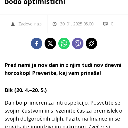
bodo optimistični
Zadovoljna.si
30. 01. 2025 05.00
0
Pred nami je nov dan in z njim tudi nov dnevni
horoskop! Preverite, kaj vam prinaša!
Bik (20. 4.–20. 5.)
Dan bo primeren za introspekcijo. Posvetite se
svojim čustvom in si vzemite čas za premislek o
svojih dolgoročnih ciljih. Pazite na finance in se
izogibajte impulzivnim nakupom. Zvečer si