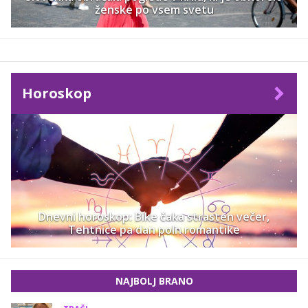
ženske po vsem svetu
Horoskop
Dnevni horoskop: Bike čaka strasten večer,
Tehtnice pa dan poln romantike
NAJBOLJ BRANO