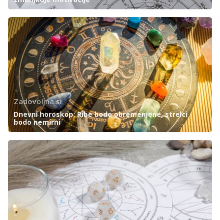
Zadovoljna.si
Dnevni horoskop: Ribe bodo obremenjene, strelci
bodo nemirni