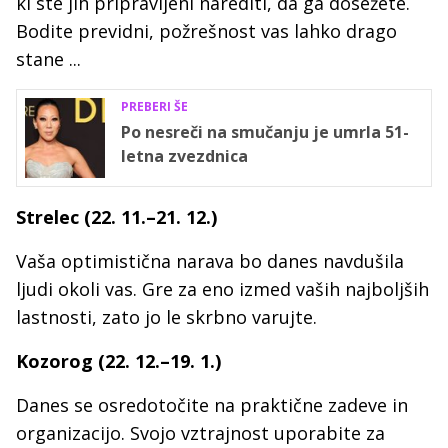
ki ste jih pripravljeni narediti, da ga dosežete.
Bodite previdni, požrešnost vas lahko drago
stane ...
PREBERI ŠE
Po nesreči na smučanju je umrla 51-
letna zvezdnica
Strelec (22. 11.–21. 12.)
Vaša optimistična narava bo danes navdušila
ljudi okoli vas. Gre za eno izmed vaših najboljših
lastnosti, zato jo le skrbno varujte.
Kozorog (22. 12.–19. 1.)
Danes se osredotočite na praktične zadeve in
organizacijo. Svojo vztrajnost uporabite za