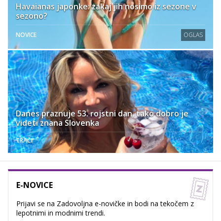
Havaianas japonke: zakaj jih nosimo iz sezone v
sezono?
NOVICE
OGLAS
Danes praznuje 53. rojstni dan, tako dobro je
videti znana Slovenka
TRAČI
E-NOVICE
Prijavi se na Zadovoljna e-novičke in bodi na tekočem z
lepotnimi in modnimi trendi.