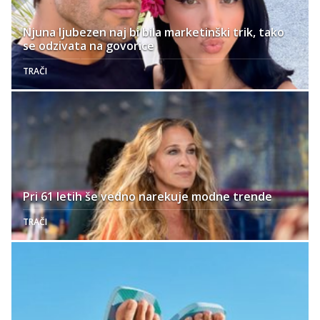
Njuna ljubezen naj bi bila marketinški trik, tako
se odzivata na govorice
TRAČI
Pri 61 letih še vedno narekuje modne trende
TRAČI