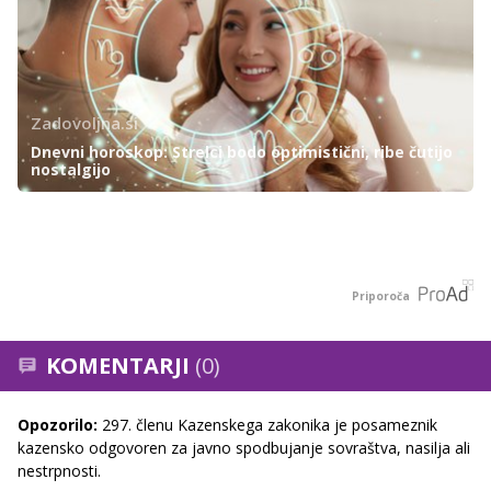
Zadovoljna.si
Dnevni horoskop: Strelci bodo optimistični, ribe čutijo
nostalgijo
Priporoča
KOMENTARJI
(0)
Opozorilo:
297. členu Kazenskega zakonika je posameznik
kazensko odgovoren za javno spodbujanje sovraštva, nasilja ali
nestrpnosti.