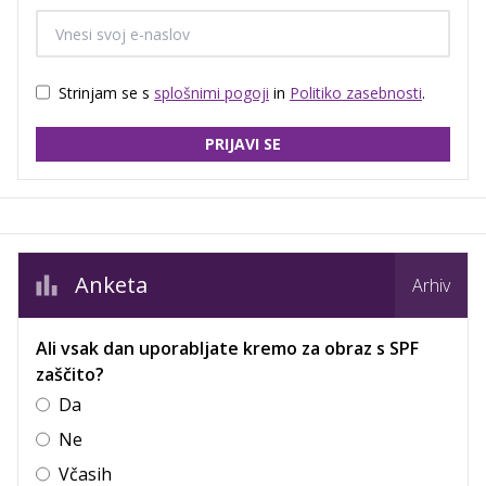
Strinjam se s
splošnimi pogoji
in
Politiko zasebnosti
.
PRIJAVI SE
Anketa
Arhiv
Ali vsak dan uporabljate kremo za obraz s SPF
zaščito?
Da
Ne
Včasih