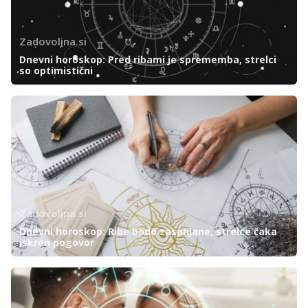
Zadovoljna.si
Dnevni horoskop: Pred ribami je sprememba, strelci
so optimistični
Zadovoljna.si
Dnevni horoskop: Ribe bodo zasanjane, strelce čaka
iskren pogovor