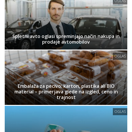
OGLAS
Spletni avto oglasi spreminjajo način nakupa in
prodaje avtomobilov
OGLAS
Embalaža za pecivo: karton, plastika ali BIO
material – primerjava glede na izgled, ceno in
trajnost
OGLAS