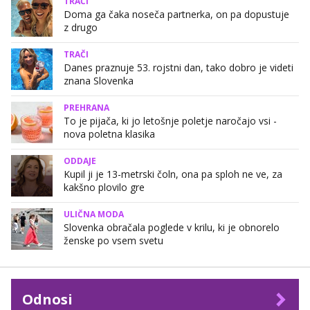
TRAČI
Doma ga čaka noseča partnerka, on pa dopustuje
z drugo
TRAČI
Danes praznuje 53. rojstni dan, tako dobro je videti
znana Slovenka
PREHRANA
To je pijača, ki jo letošnje poletje naročajo vsi -
nova poletna klasika
ODDAJE
Kupil ji je 13-metrski čoln, ona pa sploh ne ve, za
kakšno plovilo gre
ULIČNA MODA
Slovenka obračala poglede v krilu, ki je obnorelo
ženske po vsem svetu
Odnosi