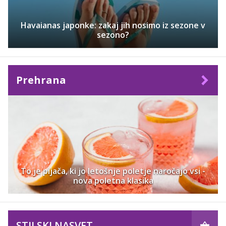
Havaianas japonke: zakaj jih nosimo iz sezone v
sezono?
Prehrana
To je pijača, ki jo letošnje poletje naročajo vsi -
nova poletna klasika
STILSKI NASVET