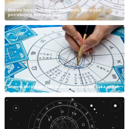
Zadovoljna.si
Dnevni horoskop: Ribe čaka uspeh, škorpijoni
potrebujejo notranjo moč
Zadovoljna.si
Dnevni horoskop: Raki bodo nesrečni, ribe čaka uspeh