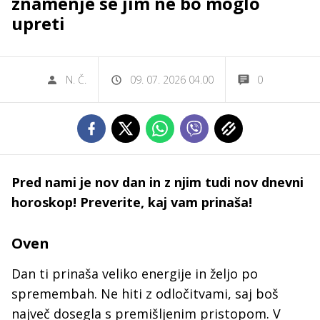
znamenje se jim ne bo moglo
upreti
N. Č.
09. 07. 2026 04.00
0
Pred nami je nov dan in z njim tudi nov dnevni
horoskop! Preverite, kaj vam prinaša!
Oven
Dan ti prinaša veliko energije in željo po
spremembah. Ne hiti z odločitvami, saj boš
največ dosegla s premišljenim pristopom. V