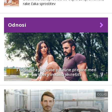
rake čaka sprostitev
Odnosi
3 razlogi za pogoste poletne prepire med
partnerji in kako jih rešiti
OGLAS