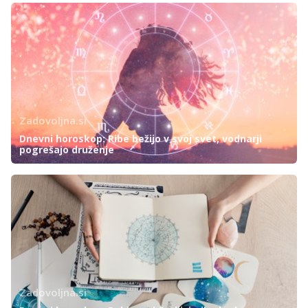
Zadovoljna.si
Dnevni horoskop: Ribe bežijo v svoj svet, vodnarji
pogrešajo druženje
Zadovoljna.si