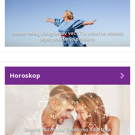
Imate nekaj kilogramov več? Te poletne obleke
lepo poudarijo postavo
Horoskop
Dnevni horoskop: Strelci so odprti za