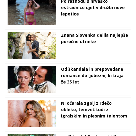
Po razhodu s hrvaško
estradnico ujet v družbi nove
lepotice
Znana Slovenka delila najlepše
poročne utrinke
Od škandala in prepovedane
romance do ljubezni, ki traja
že 35 let
Ni očarala zgolj z rdečo
obleko, temveč tudi z
igralskim in plesnim talentom