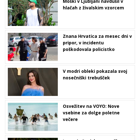
Moški v Ljubljani navdušil v
hlačah z živalskim vzorcem
Znana Hrvatica za mesec dni v
pripor, v incidentu
poškodovala policistko
V modri obleki pokazala svoj
nosečniški trebušček
Osvežitev na VOYO: Nove
vsebine za dolge poletne
večere