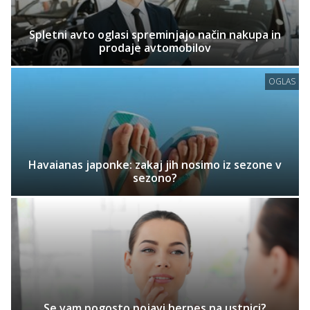
Spletni avto oglasi spreminjajo način nakupa in
prodaje avtomobilov
OGLAS
Havaianas japonke: zakaj jih nosimo iz sezone v
sezono?
Se vam pogosto pojavi herpes na ustnici?