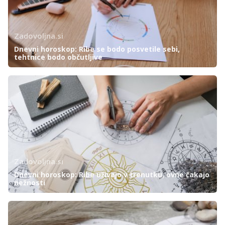
Zadovoljna.si
Dnevni horoskop: Ribe se bodo posvetile sebi,
tehtnice bodo občutljive
Zadovoljna.si
Dnevni horoskop: Ribe uživajo v trenutku, ovne čakajo
nežnosti