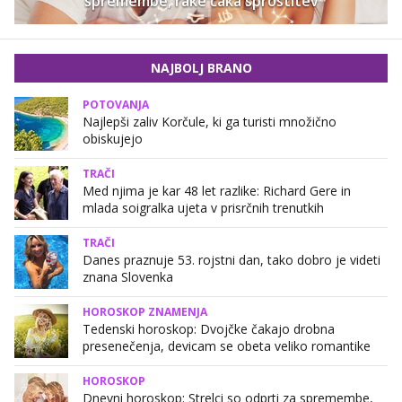
spremembe, rake čaka sprostitev
NAJBOLJ BRANO
POTOVANJA
Najlepši zaliv Korčule, ki ga turisti množično
obiskujejo
TRAČI
Med njima je kar 48 let razlike: Richard Gere in
mlada soigralka ujeta v prisrčnih trenutkih
TRAČI
Danes praznuje 53. rojstni dan, tako dobro je videti
znana Slovenka
HOROSKOP ZNAMENJA
Tedenski horoskop: Dvojčke čakajo drobna
presenečenja, devicam se obeta veliko romantike
HOROSKOP
Dnevni horoskop: Strelci so odprti za spremembe,