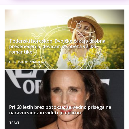
Tedenski horoskop: Dvojčke čakajo drobna
presenečenja, devicam se obeta veliko
romantike
HOROSKOP ZNAMENJA
Pri 68 letih brez botoksa: še vedno prisega na
naravni videz in videti je odlično
TRAČI