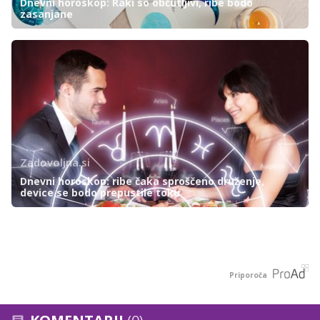
Dnevni horoskop: Raki so občutljivi, ribe bodo
zasanjane
Zadovoljna.si
Dnevni horoskop: ribe čaka sproščeno druženje,
device se bodo prepustile toku
Priporoča