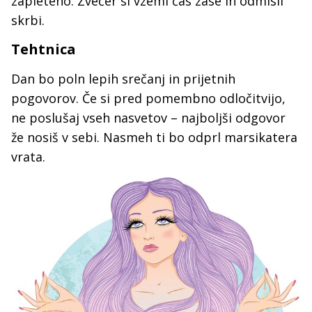
zapleteno. Zvečer si vzemi čas zase in odmisli
skrbi.
Tehtnica
Dan bo poln lepih srečanj in prijetnih
pogovorov. Če si pred pomembno odločitvijo,
ne poslušaj vseh nasvetov – najboljši odgovor
že nosiš v sebi. Nasmeh ti bo odprl marsikatera
vrata.