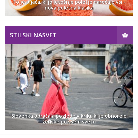
To je pijača, ki jo letošnje poletje naročajo vsi -
nova poletna klasika
STILSKI NASVET
Slovenka obračala poglede v krilu, ki je obnorelo
ženske po vsem svetu