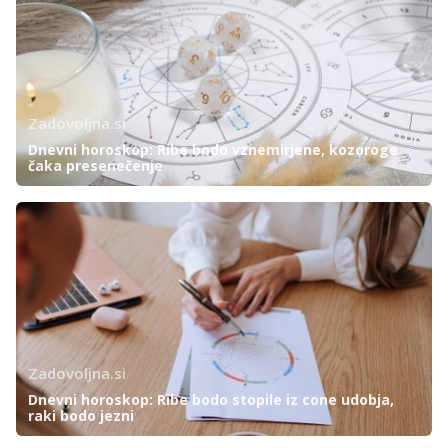
Zadovoljna.si
Dnevni horoskop: Ribe bodo vznemirjene, kozoroge
čaka presenečenje
Zadovoljna.si
Dnevni horoskop: Ribe bodo stopile iz cone udobja,
raki bodo jezni