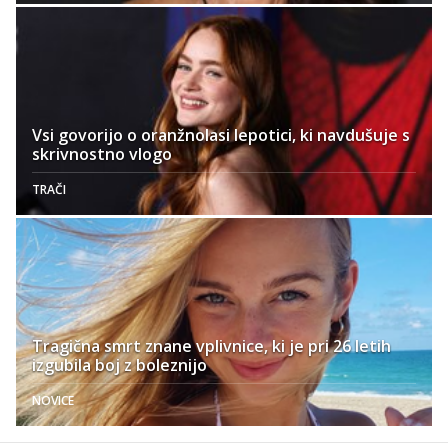
Vsi govorijo o oranžnolasi lepotici, ki navdušuje s
skrivnostno vlogo
TRAČI
Tragična smrt znane vplivnice, ki je pri 26 letih
izgubila boj z boleznijo
NOVICE