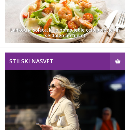
Lahkotna solata, ki jo bomo jedle celo poletje (in
še dolgo po njem)
STILSKI NASVET