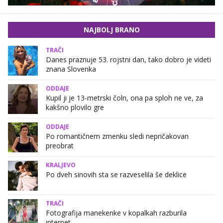
NAJBOLJ BRANO
TRAČI
Danes praznuje 53. rojstni dan, tako dobro je videti
znana Slovenka
ODDAJE
Kupil ji je 13-metrski čoln, ona pa sploh ne ve, za
kakšno plovilo gre
ODDAJE
Po romantičnem zmenku sledi nepričakovan
preobrat
KRALJEVO
Po dveh sinovih sta se razveselila še deklice
TRAČI
Fotografija manekenke v kopalkah razburila
internet