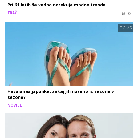
Pri 61 letih še vedno narekuje modne trende
TRAČI
0
OGLAS
Havaianas japonke: zakaj jih nosimo iz sezone v
sezono?
NOVICE