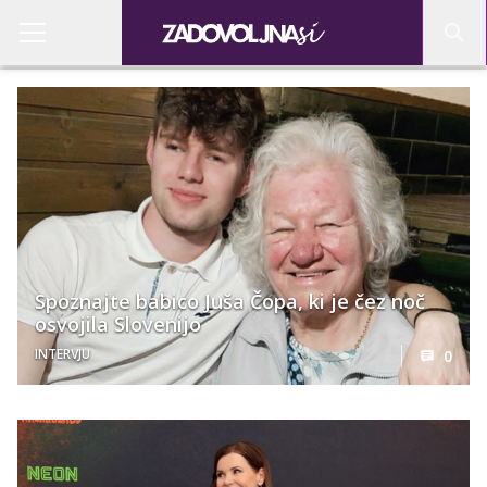
Spoznajte babico Juša Čopa, ki je čez noč
osvojila Slovenijo
INTERVJU
0