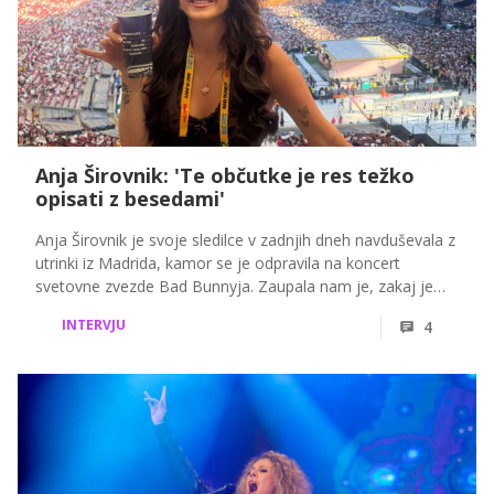
Anja Širovnik: 'Te občutke je res težko
opisati z besedami'
Anja Širovnik je svoje sledilce v zadnjih dneh navduševala z
utrinki iz Madrida, kamor se je odpravila na koncert
svetovne zvezde Bad Bunnyja. Zaupala nam je, zakaj je
izbrala prav špansko prestolnico, kako je izbrala svoj
INTERVJU
4
koncertni stajling in kaj jo je na potovanju najbolj
navdušilo.