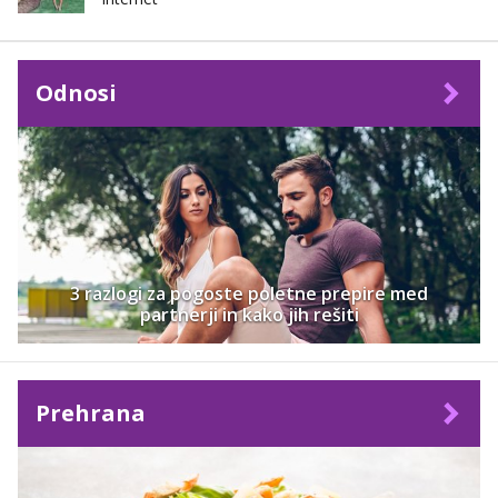
Odnosi
3 razlogi za pogoste poletne prepire med
partnerji in kako jih rešiti
Prehrana