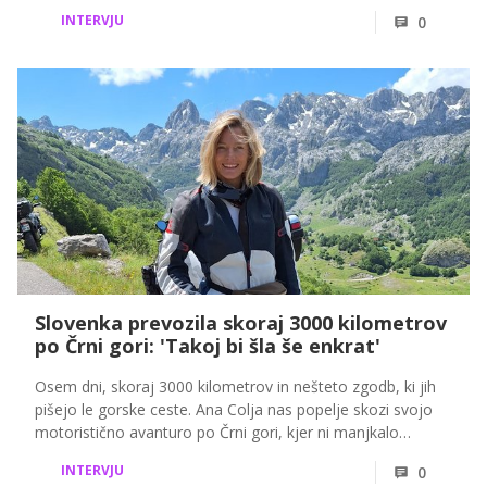
Pardon, videospotu, ki nadaljuje zgodbo njene velike
INTERVJU
0
uspešnice Kliše, ustvarjalnem procesu, plesnih izzivih,
igralskih sanjah in načrtih za prihodnost.
Slovenka prevozila skoraj 3000 kilometrov
po Črni gori: 'Takoj bi šla še enkrat'
Osem dni, skoraj 3000 kilometrov in nešteto zgodb, ki jih
pišejo le gorske ceste. Ana Colja nas popelje skozi svojo
motoristično avanturo po Črni gori, kjer ni manjkalo
adrenalina, osupljivih razgledov in trenutkov, ki jih ne bo
INTERVJU
0
nikoli pozabila.