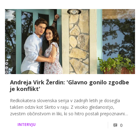
Andreja Virk Žerdin: 'Glavno gonilo zgodbe
je konflikt'
Redkokatera slovenska serija v zadnjih letih je dosegla
takšen odziv kot Skrito v raju. Z visoko gledanostjo,
zvestim občinstvom in liki, ki so hitro postali prepoznavni
po vsej Sloveniji, se je zapisala med največje domače
INTERVJU
0
televizijske uspešnice. O nastajanju zgodbe, ustvarjanju
likov in scenarističnih izzivih smo se pogovarjali s
scenaristko serije Andrejo Virk Žerdin.