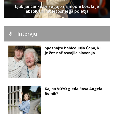
Ljubljančanke prisegajo na modni kos, ki je
absolutni hit letošnjega poletja
Intervju
Spoznajte babico Juša Čopa, ki
je čez noč osvojila Slovenijo
Kaj na VOYO gleda Rosa Angela
Romih?