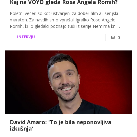
Kaj na VOYO gleda Rosa Angela Romih?
Poletni večeri so kot ustvarjeni za dober film ali serijski
maraton. Za navdih smo vprašali igralko Roso Angelo
Romih, ki jo gledalci poznajo tudi iz serije Nemirna kri.
Razkrila je svojih šest favoritov na VOYO in pojasnila, zakaj
INTERVJU
0
se vedno znova vrača prav k tem zgodbam.
David Amaro: 'To je bila neponovljiva
izkušnja'