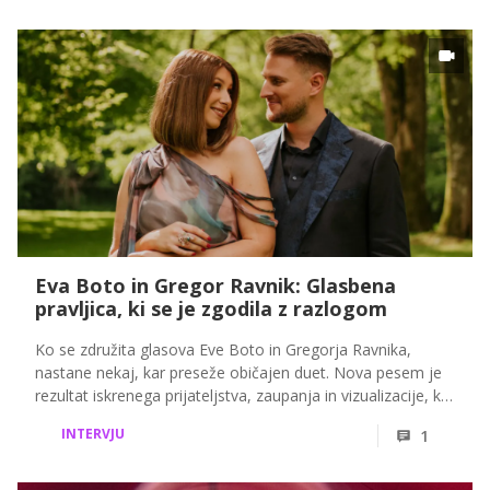
Eva Boto in Gregor Ravnik: Glasbena
pravljica, ki se je zgodila z razlogom
Ko se združita glasova Eve Boto in Gregorja Ravnika,
nastane nekaj, kar preseže običajen duet. Nova pesem je
rezultat iskrenega prijateljstva, zaupanja in vizualizacije, ki
je oba vodila do trenutka, ko je glasba postala nepozabna
INTERVJU
1
zgodba, ki bo pobožala vašo dušo.