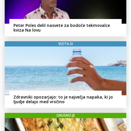
Peter Poles delil nasvete za bodoče tekmovalce
kviza Na lovu
VIZITA.SI
Zdravniki opozarjajo: to je največja napaka, ki jo
ljudje delajo med vročino
OKUSNO.JE