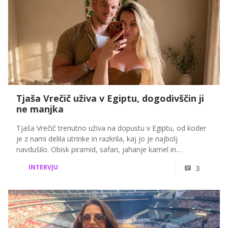
Tjaša Vrečič uživa v Egiptu, dogodivščin ji
ne manjka
Tjaša Vrečič trenutno uživa na dopustu v Egiptu, od koder
je z nami delila utrinke in razkrila, kaj jo je najbolj
navdušilo. Obisk piramid, safari, jahanje kamel in
raziskovanje otokov so poskrbeli za nepozabne spomine. V
INTERVJU
3
intervjuju pa je razkrila tudi zanimivo odkritje, ki jo je v
Egiptu najbolj presenetilo.