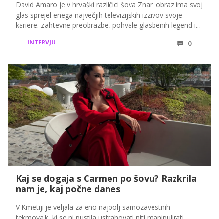
David Amaro je v hrvaški različici šova Znan obraz ima svoj
glas sprejel enega največjih televizijskih izzivov svoje
kariere. Zahtevne preobrazbe, pohvale glasbenih legend in
veliki finale so le del zgodbe, ki jo bodo od 18. julija lahko
INTERVJU
0
spremljali tudi gledalci na VOYO ter videli, kako je s svojimi
nastopi občinstvo ganil do solz in si prislužil stoječe
ovacije.
Kaj se dogaja s Carmen po šovu? Razkrila
nam je, kaj počne danes
V Kmetiji je veljala za eno najbolj samozavestnih
tekmovalk, ki se ni pustila ustrahovati niti manipulirati.