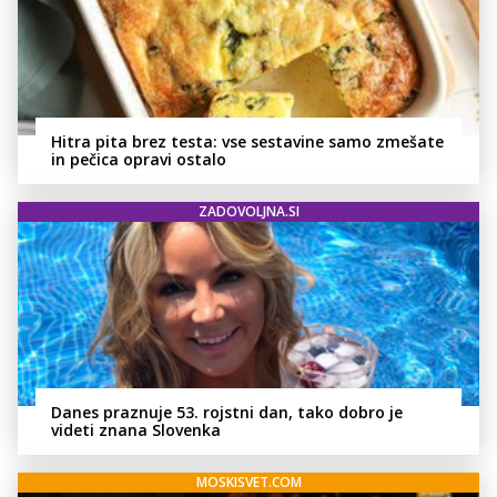
Hitra pita brez testa: vse sestavine samo zmešate
in pečica opravi ostalo
ZADOVOLJNA.SI
Danes praznuje 53. rojstni dan, tako dobro je
videti znana Slovenka
MOSKISVET.COM