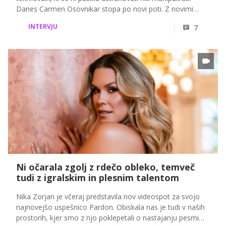
Danes Carmen Osovnikar stopa po novi poti. Z novimi
projekti želi ženskam pomagati, da začnejo bolj verjeti
INTERVJU
7
vase, ob tem pa razkriva, kako je prav izkušnja v
resničnostnem šovu vplivala na njeno današnje poslanstvo.
Ni očarala zgolj z rdečo obleko, temveč
tudi z igralskim in plesnim talentom
Nika Zorjan je včeraj predstavila nov videospot za svojo
najnovejšo uspešnico Pardon. Obiskala nas je tudi v naših
prostorih, kjer smo z njo poklepetali o nastajanju pesmi