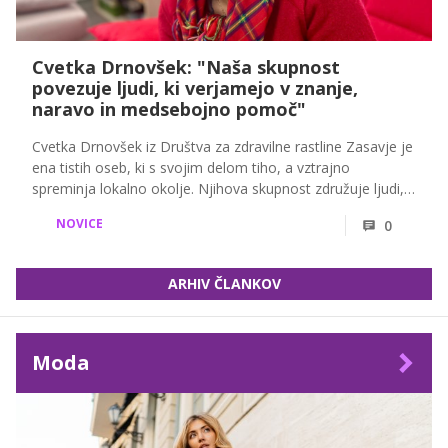
Cvetka Drnovšek: "Naša skupnost
povezuje ljudi, ki verjamejo v znanje,
naravo in medsebojno pomoč"
Cvetka Drnovšek iz Društva za zdravilne rastline Zasavje je
ena tistih oseb, ki s svojim delom tiho, a vztrajno
spreminja lokalno okolje. Njihova skupnost združuje ljudi,
ki jih povezuje ljubezen do zdravilnih rastlin, narave in
NOVICE
0
znanja. V pogovoru je razkrila, kako delujejo, komu
pomagajo in zakaj je izobraževanje temelj njihovega
poslanstva.
ARHIV ČLANKOV
Moda