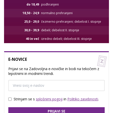
do 18,49
podhranjeni
18,50 - 24,9
normalno prehranjeni
25,0 - 29,0
čezmerno prehranjeni; debelost I. stopnje
30,0 - 39,9
debeli; debelost II. stopnje
40 in več
izredno debeli; debelost III. stopnje
E-NOVICE
Prijavi se na Zadovoljna e-novičke in bodi na tekočem z
lepotnimi in modnimi trendi.
Strinjam se s
splošnimi pogoji
in
Politiko zasebnosti
.
PRIJAVI SE