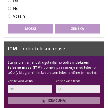
Da
Ne
Včasih
MOŠKI
ŽENSKA
ITM
- Index telesne mase
Stanje prehranjenosti ugotavljamo tudi z
indeksom
telesne mase (ITM)
, pomeni pa razmerje med telesno
težo (v kilogramih) in kvadratom telesne višine (v metrih).
Vpišite vašo višino:
Vpišite vašo težo:
IZRAČUNAJ