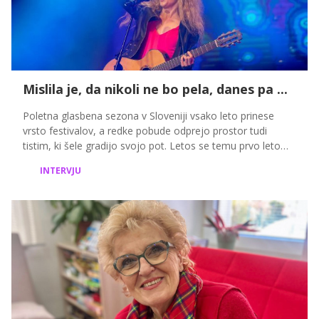
Mislila je, da nikoli ne bo pela, danes pa ...
Poletna glasbena sezona v Sloveniji vsako leto prinese
vrsto festivalov, a redke pobude odprejo prostor tudi
tistim, ki šele gradijo svojo pot. Letos se temu prvo leto
pridružuje Laško Glasbeni poligon, projekt, ki 16 izbranim
INTERVJU
izvajalcem ponuja možnost, da svojo glasbo predstavijo
širši javnosti in se potegujejo za nastop na Festivalu Laško
Pivo in Cvetje.