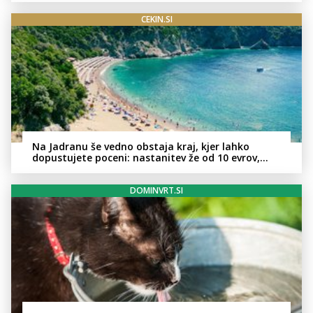
CEKIN.SI
Na Jadranu še vedno obstaja kraj, kjer lahko
dopustujete poceni: nastanitev že od 10 evrov,
kosilo za pet evrov
DOMINVRT.SI