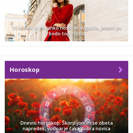
10 kosov, ki jih lahko nosiš že avgusta, jeseni pa
bodo top trend
Horoskop
Dnevni horoskop: Škorpijonom se obeta
napredek, vodnarje čaka dobra novica