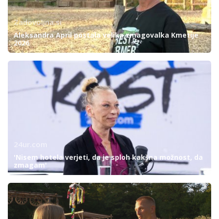
Zadovoljna.si
Aleksandra April postala velika zmagovalka Kmetije
2026
24ur.com
'Nisem hotela verjeti, da je sploh kakšna možnost, da
zmagam'