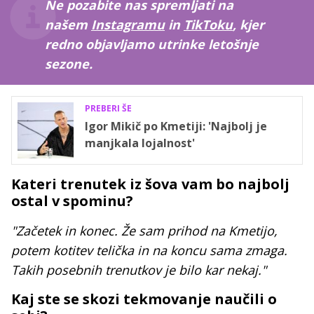
Ne pozabite nas spremljati na
našem
Instagramu
in
TikToku
, kjer
redno objavljamo utrinke letošnje
sezone.
PREBERI ŠE
Igor Mikič po Kmetiji: 'Najbolj je
manjkala lojalnost'
Kateri trenutek iz šova vam bo najbolj
ostal v spominu?
"Začetek in konec. Že sam prihod na Kmetijo,
potem kotitev telička in na koncu sama zmaga.
Takih posebnih trenutkov je bilo kar nekaj."
Kaj ste se skozi tekmovanje naučili o