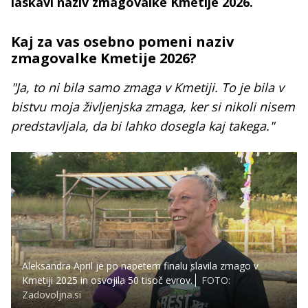
laskavi naziv zmagovalke Kmetije 2026.
Kaj za vas osebno pomeni naziv
zmagovalke Kmetije 2026?
"Ja, to ni bila samo zmaga v Kmetiji. To je bila v
bistvu moja življenjska zmaga, ker si nikoli nisem
predstavljala, da bi lahko dosegla kaj takega."
Aleksandra April je po napetem finalu slavila zmago v
Kmetiji 2025 in osvojila 50 tisoč evrov.
FOTO:
Zadovoljna.si