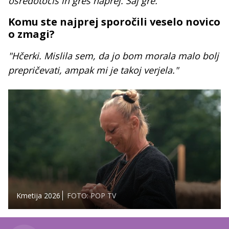
osredotočiš in greš naprej. Saj gre."
Komu ste najprej sporočili veselo novico
o zmagi?
"Hčerki. Mislila sem, da jo bom morala malo bolj
prepričevati, ampak mi je takoj verjela."
Kmetija 2026
FOTO: POP TV