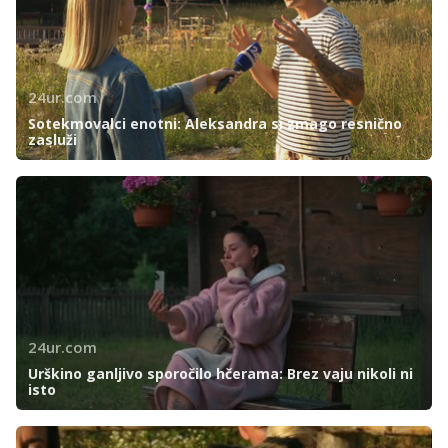
24ur.com
Sotekmovalci enotni: Aleksandra si zmago resnično
zasluži
24ur.com
Urškino ganljivo sporočilo hčerama: Brez vaju nikoli ni
isto