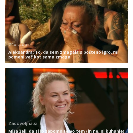
24ur.com
Aleksandra: To, da sem zmagala s pošteno igro, mi
pomeni več kot sama zmaga
Zadovoljna.si
Miša želi, da si jo zapomnite po tem (in ne, ni kuhanje)