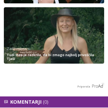
Zadovoljna.si
Tudi Ines je razkrila, da bi zmago najbolj privoščila
Tjaši
Priporoča
KOMENTARJI
(0)