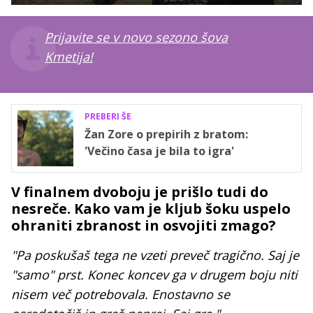
Prijavite se v novo sezono šova
Kmetija!
PREBERI ŠE
Žan Zore o prepirih z bratom:
'Večino časa je bila to igra'
V finalnem dvoboju je prišlo tudi do
nesreče. Kako vam je kljub šoku uspelo
ohraniti zbranost in osvojiti zmago?
"Pa poskušaš tega ne vzeti preveč tragično. Saj je
"samo" prst. Konec koncev ga v drugem boju niti
nisem več potrebovala. Enostavno se