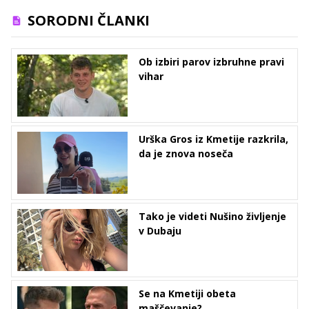
SORODNI ČLANKI
Ob izbiri parov izbruhne pravi
vihar
Urška Gros iz Kmetije razkrila,
da je znova noseča
Tako je videti Nušino življenje
v Dubaju
Se na Kmetiji obeta
maščevanje?