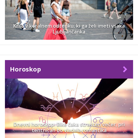
Krilo v koralnem odtenku, ki ga želi imeti vsaka
Ljubljančanka
Horoskop
Dnevni horoskop: Bike čaka strasten večer, pri
tehtnicah bo vladala romantika