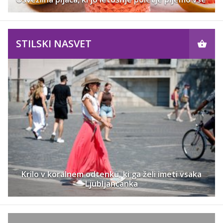
STILSKI NASVET
Krilo v koralnem odtenku, ki ga želi imeti vsaka
Ljubljančanka