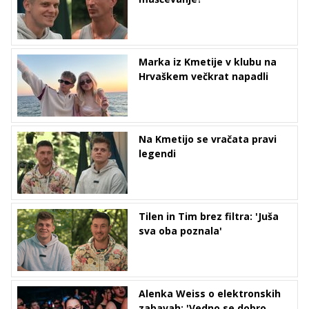
Marka iz Kmetije v klubu na
Hrvaškem večkrat napadli
Na Kmetijo se vračata pravi
legendi
Tilen in Tim brez filtra: 'Juša
sva oba poznala'
Alenka Weiss o elektronskih
zabavah: 'Vedno se dobro