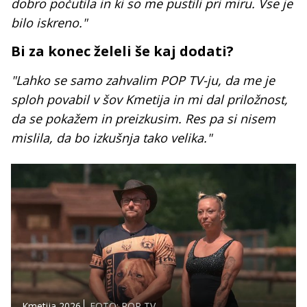
dobro počutila in ki so me pustili pri miru. Vse je
bilo iskreno."
Bi za konec želeli še kaj dodati?
"Lahko se samo zahvalim POP TV-ju, da me je
sploh povabil v šov Kmetija in mi dal priložnost,
da se pokažem in preizkusim. Res pa si nisem
mislila, da bo izkušnja tako velika."
Kmetija 2026
FOTO: POP TV