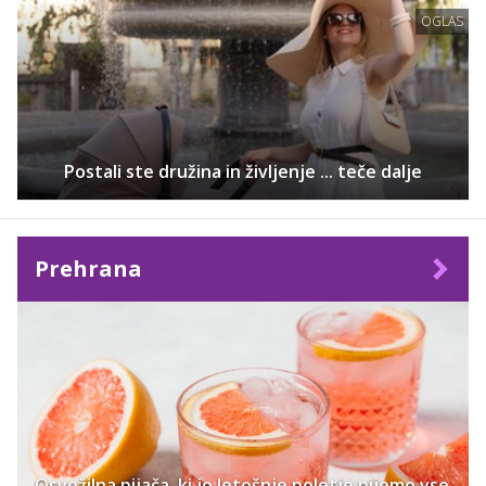
OGLAS
Postali ste družina in življenje ... teče dalje
Prehrana
Osvežilna pijača, ki jo letošnje poletje pijemo vse