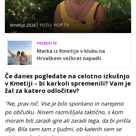
Kmetija 2026
FOTO: POP TV
PREBERI ŠE
Marka iz Kmetije v klubu na
Hrvaškem večkrat napadli
Če danes pogledate na celotno izkušnjo
v Kmetiji – bi karkoli spremenili? Vam je
žal za katero odločitev?
"Ne, prav nič. Vse je bilo spontano in narejeno
po občutku. Nisem razmišljala taktično, s kom
moram biti zaradi igre ali zaradi tega, da bi prišla
dlje. Bila sem tam z ljudmi, ob katerih sem se