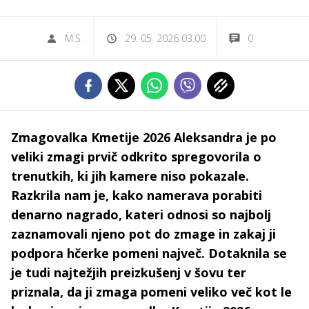
M.S.
29. 05. 2026 03.00
0
Zmagovalka Kmetije 2026 Aleksandra je po
veliki zmagi prvič odkrito spregovorila o
trenutkih, ki jih kamere niso pokazale.
Razkrila nam je, kako namerava porabiti
denarno nagrado, kateri odnosi so najbolj
zaznamovali njeno pot do zmage in zakaj ji
podpora hčerke pomeni največ. Dotaknila se
je tudi najtežjih preizkušenj v šovu ter
priznala, da ji zmaga pomeni veliko več kot le