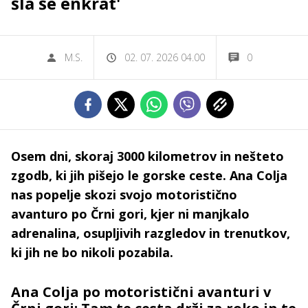
šla še enkrat'
M.S.
02. 07. 2026 04.00
0
Osem dni, skoraj 3000 kilometrov in nešteto
zgodb, ki jih pišejo le gorske ceste. Ana Colja
nas popelje skozi svojo motoristično
avanturo po Črni gori, kjer ni manjkalo
adrenalina, osupljivih razgledov in trenutkov,
ki jih ne bo nikoli pozabila.
Ana Colja po motoristični avanturi v