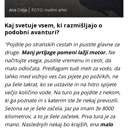
Ana Colja.
FOTO: osebni arhiv
Kaj svetuje vsem, ki razmišljajo o
podobni avanturi?
"Pojdite po stranskih cestah in pustite glavne za
druge.
Manj prtljage pomeni lažji motor.
Ne
načrtujte vsega, pustite vremenu in cesti, da
malo odločata. Predlagam tudi meh za vodo, da
lahko med vožnjo ves čas pijete po požirkih, ne
pa šele takrat, ko se ustavite in na hitro spijete
večjo količino vode. Na turo pa pojdite z nekom,
ki ga poznate in s katerim ste že nekaj prevozili.
Sezona se je šele začela. Jaz pa imam že 8000
kilometrov, a to je šele začetek. Prva tura je za
mano. Naslednjih nekaj bo krajših, ena
malo