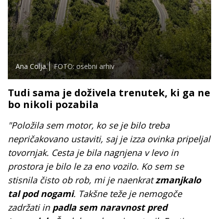
Ana Colja.
FOTO: osebni arhiv
Tudi sama je doživela trenutek, ki ga ne
bo nikoli pozabila
"Položila sem motor, ko se je bilo treba
nepričakovano ustaviti, saj je izza ovinka pripeljal
tovornjak. Cesta je bila nagnjena v levo in
prostora je bilo le za eno vozilo. Ko sem se
stisnila čisto ob rob, mi je naenkrat
zmanjkalo
tal pod nogami
. Takšne teže je nemogoče
zadržati in
padla sem naravnost pred