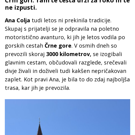
Črni gori: Tam te cesta drži za roko in te
ne izpusti.
Ana Colja
tudi letos ni prekinila tradicije.
Skupaj s prijatelji se je odpravila na poletno
motoristično avanturo, ki jih je letos vodila po
gorskih cestah
Črne gore
. V osmih dneh so
prevozili skoraj
3000 kilometrov,
se izogibali
glavnim cestam, občudovali razglede, srečevali
divje živali in doživeli tudi kakšen nepričakovan
zaplet. Kot pravi Ana, je bila to do zdaj najboljša
trasa, kar jih je prevozila.