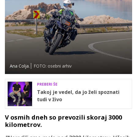
Ana Colja.
FOTO: osebni arhiv
PREBERI ŠE
Takoj je vedel, da jo želi spoznati
tudi v živo
V osmih dneh so prevozili skoraj 3000
kilometrov.