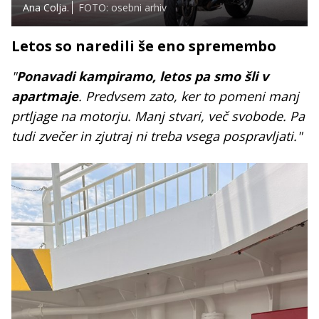
Ana Colja.
FOTO: osebni arhiv
Letos so naredili še eno spremembo
"
Ponavadi kampiramo, letos pa smo šli v
apartmaje
. Predvsem zato, ker to pomeni manj
prtljage na motorju. Manj stvari, več svobode. Pa
tudi zvečer in zjutraj ni treba vsega pospravljati."