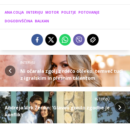
ANA COLJA
INTERVJU
MOTOR
POLETJE
POTOVANJE
DOGODIVŠČINA
BALKAN
INTERVJU
Ni očarala zgolj z rdečo obleko, temveč tudi
z igralskim in plesnim talentom
INTERVJU
Andreja Virk Žerdin: 'Glavno gonilo zgodbe je
konflikt'