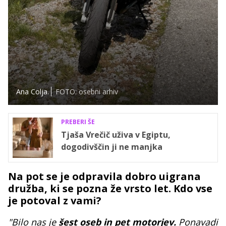
Ana Colja.
FOTO: osebni arhiv
PREBERI ŠE
Tjaša Vrečič uživa v Egiptu,
dogodivščin ji ne manjka
Na pot se je odpravila dobro uigrana
družba, ki se pozna že vrsto let. Kdo vse
je potoval z vami?
"Bilo nas je
šest oseb in pet motorjev.
Ponavadi