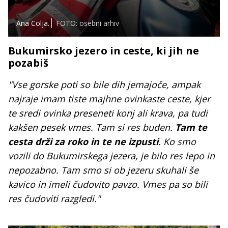
Ana Colja.
FOTO: osebni arhiv
Bukumirsko jezero in ceste, ki jih ne
pozabiš
"Vse gorske poti so bile dih jemajoče, ampak
najraje imam tiste majhne ovinkaste ceste, kjer
te sredi ovinka preseneti konj ali krava, pa tudi
kakšen pesek vmes. Tam si res buden.
Tam te
cesta drži za roko in te ne izpusti
. Ko smo
vozili do Bukumirskega jezera, je bilo res lepo in
nepozabno. Tam smo si ob jezeru skuhali še
kavico in imeli čudovito pavzo. Vmes pa so bili
res čudoviti razgledi."