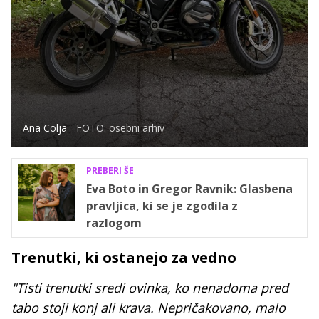
Ana Colja
FOTO: osebni arhiv
PREBERI ŠE
Eva Boto in Gregor Ravnik: Glasbena
pravljica, ki se je zgodila z
razlogom
Trenutki, ki ostanejo za vedno
"Tisti trenutki sredi ovinka, ko nenadoma pred
tabo stoji konj ali krava. Nepričakovano, malo