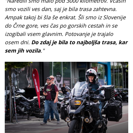
"Naredili smo malo pod 3000 kilometrov. Včasih
smo vozili ves dan, saj je bila trasa zahtevna.
Ampak takoj bi šla še enkrat. Šli smo iz Slovenije
do Črne gore, ves čas po gorskih cestah in se
izogibali vsem glavnim. Potovanje je trajalo
osem dni.
Do zdaj je bila to najboljša trasa, kar
sem jih vozila
."