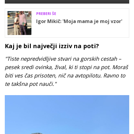
PREBERI ŠE
Igor Mikič: 'Moja mama je moj vzor'
Kaj je bil največji izziv na poti?
"Tiste nepredvidljive stvari na gorskih cestah –
pesek sredi ovinka, žival, ki ti stopi na pot. Moraš
biti ves čas prisoten, nič na avtopilotu. Ravno to
te takšna pot nauči."