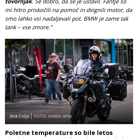
tovornjak
. Še dobro, da se je ustavil. Fantje so
mi hitro priskočili na pomoč in dvignili motor, da
smo lahko vsi nadaljevali pot. BMW je zame tak
tank – vse zmore."
Ana Colja.
FOTO: osebni arhiv
Poletne temperature so bile letos