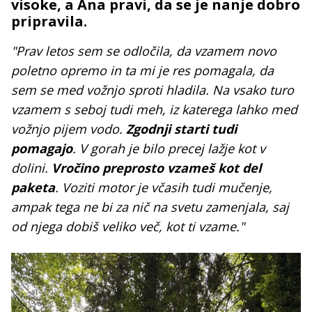
visoke, a Ana pravi, da se je nanje dobro
pripravila.
"Prav letos sem se odločila, da vzamem novo
poletno opremo in ta mi je res pomagala, da
sem se med vožnjo sproti hladila. Na vsako turo
vzamem s seboj tudi meh, iz katerega lahko med
vožnjo pijem vodo.
Zgodnji starti tudi
pomagajo
. V gorah je bilo precej lažje kot v
dolini.
Vročino preprosto vzameš kot del
paketa
. Voziti motor je včasih tudi mučenje,
ampak tega ne bi za nič na svetu zamenjala, saj
od njega dobiš veliko več, kot ti vzame."