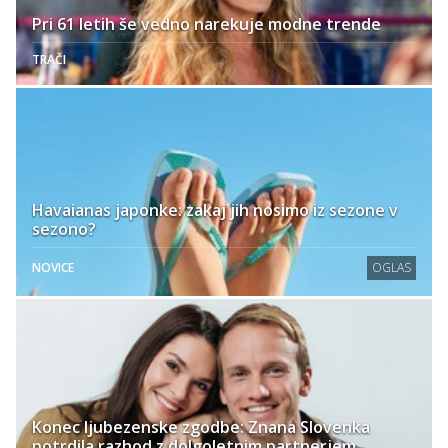
Pri 61 letih še vedno narekuje modne trende
TRAČI
Havaianas japonke: zakaj jih nosimo iz sezone v
sezono?
NOVICE
OGLAS
Konec ljubezenske zgodbe: Znana Slovenka
potrdila razhod z dolgoletnim partnerjem