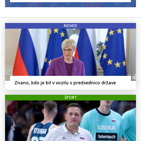
NOVICE
Znano, kdo je bil v vozilu s predsednico države
ŠPORT