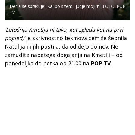
Denis se sprašuje: 'Kaj bo s tem, ljudje moji?!'
FOTO: POP
TV
’Letošnja Kmetija ni taka, kot zgleda kot na prvi
pogled,’
je skrivnostno tekmovalcem še šepnila
Natalija in jih pustila, da odidejo domov. Ne
zamudite napetega dogajanja na Kmetiji – od
ponedeljka do petka ob 21.00 na
POP TV
.