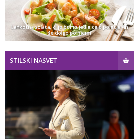
Lahkotna solata, ki jo bomo jedle celo poletje (in
še dolgo po njem)
STILSKI NASVET