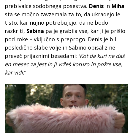
prebivalce sodobnega posestva.
Denis
in
Miha
sta se močno zavzemala za to, da ukradejo le
tisto, kar nujno potrebujejo, da ne bodo
razkriti,
Sabina
pa je grabila vse, kar ji je prišlo
pod roke – vključno s preprogo. Denis je bil
posledično slabe volje in Sabino opisal z ne
preveč prijaznimi besedami:
'Kot da kuri ne daš
en mesec za jest in ji vržeš koruzo in požre vse,
kar vidi!'