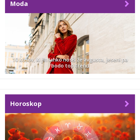
Moda
10 kosov, ki jih lahko nosiš že avgusta, jeseni pa
bodo top trend
Horoskop