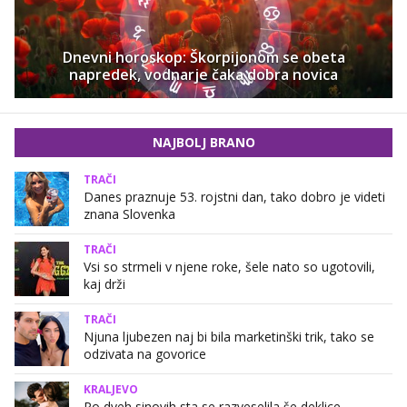
Dnevni horoskop: Škorpijonom se obeta
napredek, vodnarje čaka dobra novica
NAJBOLJ BRANO
TRAČI
Danes praznuje 53. rojstni dan, tako dobro je videti
znana Slovenka
TRAČI
Vsi so strmeli v njene roke, šele nato so ugotovili,
kaj drži
TRAČI
Njuna ljubezen naj bi bila marketinški trik, tako se
odzivata na govorice
KRALJEVO
Po dveh sinovih sta se razveselila še deklice