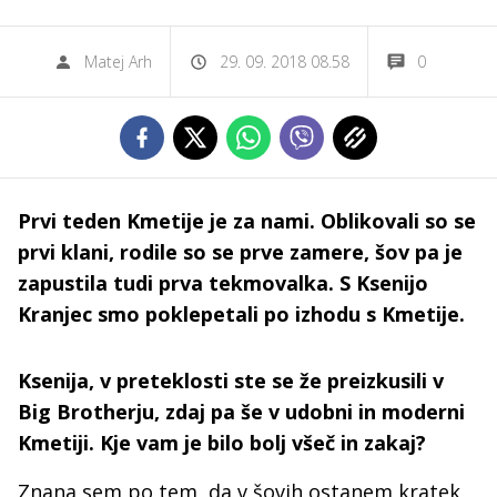
Matej Arh
29. 09. 2018 08.58
0
Prvi teden Kmetije je za nami. Oblikovali so se
prvi klani, rodile so se prve zamere, šov pa je
zapustila tudi prva tekmovalka. S Ksenijo
Kranjec smo poklepetali po izhodu s Kmetije.
Ksenija, v preteklosti ste se že preizkusili v
Big Brotherju, zdaj pa še v udobni in moderni
Kmetiji. Kje vam je bilo bolj všeč in zakaj?
Znana sem po tem, da v šovih ostanem kratek