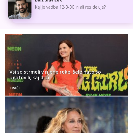
Kaj je vadba 12-3-30 in ali res deluje?
Vsi so strmeli v njene roke, šele nato so
ugotovili, kaj drži
TRAČI