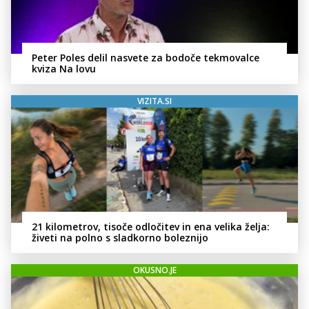
Peter Poles delil nasvete za bodoče tekmovalce
kviza Na lovu
VIZITA.SI
21 kilometrov, tisoče odločitev in ena velika želja:
živeti na polno s sladkorno boleznijo
OKUSNO.JE