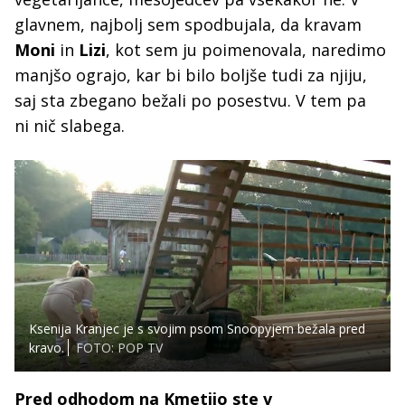
glavnem, najbolj sem spodbujala, da kravam
Moni
in
Lizi
, kot sem ju poimenovala, naredimo
manjšo ograjo, kar bi bilo boljše tudi za njiju,
saj sta zbegano bežali po posestvu. V tem pa
ni nič slabega.
Ksenija Kranjec je s svojim psom Snoopyjem bežala pred
kravo.
FOTO: POP TV
Pred odhodom na Kmetijo ste v