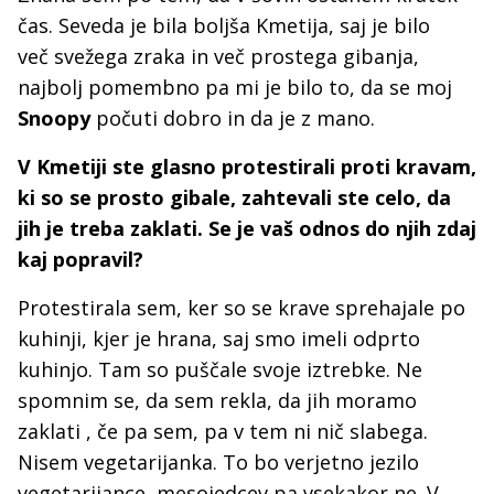
čas. Seveda je bila boljša Kmetija, saj je bilo
več svežega zraka in več prostega gibanja,
najbolj pomembno pa mi je bilo to, da se moj
Snoopy
počuti dobro in da je z mano.
V Kmetiji ste glasno protestirali proti kravam,
ki so se prosto gibale, zahtevali ste celo, da
jih je treba zaklati. Se je vaš odnos do njih zdaj
kaj popravil?
Protestirala sem, ker so se krave sprehajale po
kuhinji, kjer je hrana, saj smo imeli odprto
kuhinjo. Tam so puščale svoje iztrebke. Ne
spomnim se, da sem rekla, da jih moramo
zaklati , če pa sem, pa v tem ni nič slabega.
Nisem vegetarijanka. To bo verjetno jezilo
vegetarijance, mesojedcev pa vsekakor ne. V