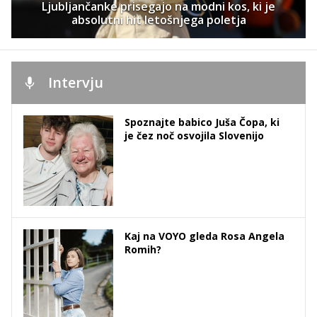
Ljubljančanke prisegajo na modni kos, ki je
absolutni hit letošnjega poletja
Intervju
Spoznajte babico Juša Čopa, ki
je čez noč osvojila Slovenijo
Kaj na VOYO gleda Rosa Angela
Romih?