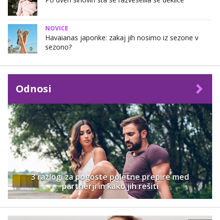
NOVICE
Havaianas japonke: zakaj jih nosimo iz sezone v
sezono?
Odnosi
3 razlogi za pogoste poletne prepire med
partnerji in kako jih rešiti