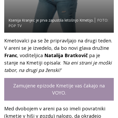
Ksenija Kranjec je prva zapustila letošnjo Kmetijo.
FOTO:
POP TV
Kmetovalci pa se že pripravljajo na drugi teden.
V areni se je izvedelo, da bo novi glava družine
Franc
, voditeljica
Natalija Bratkovič
pa je
stanje na Kmetiji opisala:
’Na eni strani je moški
tabor, na drugi pa ženski!’
Zamujene epizode Kmetije vas čakajo na
VOYO.
Med dvobojem v areni pa so imeli povratniki
(kmetje v hiši v gozdu) nalogo, da okradejo