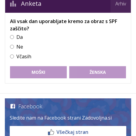
Anketa
Arhiv
Ali vsak dan uporabljate kremo za obraz s SPF
zaščito?
Da
Ne
Včasih
MOŠKI
ŽENSKA
Facebook
Sledite nam na Facebook strani Zadovoljna.si
Všečkaj stran