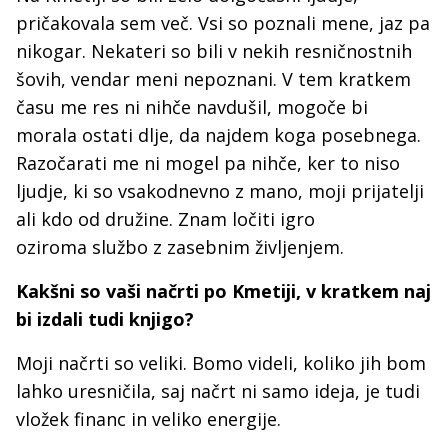
pričakovala sem več. Vsi so poznali mene, jaz pa
nikogar. Nekateri so bili v nekih resničnostnih
šovih, vendar meni nepoznani. V tem kratkem
času me res ni nihče navdušil, mogoče bi
morala ostati dlje, da najdem koga posebnega.
Razočarati me ni mogel pa nihče, ker to niso
ljudje, ki so vsakodnevno z mano, moji prijatelji
ali kdo od družine. Znam ločiti igro
oziroma službo z zasebnim življenjem.
Kakšni so vaši načrti po Kmetiji, v kratkem naj
bi izdali tudi knjigo?
Moji načrti so veliki. Bomo videli, koliko jih bom
lahko uresničila, saj načrt ni samo ideja, je tudi
vložek financ in veliko energije.