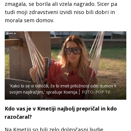
zmagala, se borila ali vzela nagrado. Sicer pa
tudi moji zdravstveni izvidi niso bili dobri in
morala sem domov.
'Kako bi se vi odločili, če bi imeli priložnost oditi domov k
svojim najdražjim,' sprašuje Ksenija.
FOTO: POP TV
Kdo vas je v Kmetiji najbolj prepričal in kdo
razočaral?
Na Kmetiji so bili zelo dolgočasni ljudje,