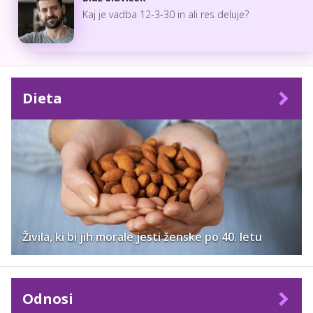
Kaj je vadba 12-3-30 in ali res deluje?
Dieta
Živila, ki bi jih morale jesti ženske po 40. letu
Odnosi