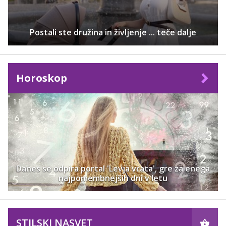
Postali ste družina in življenje ... teče dalje
Horoskop
Danes se odpira portal 'Levja vrata', gre za enega
najpomembnejših dni v letu
STILSKI NASVET