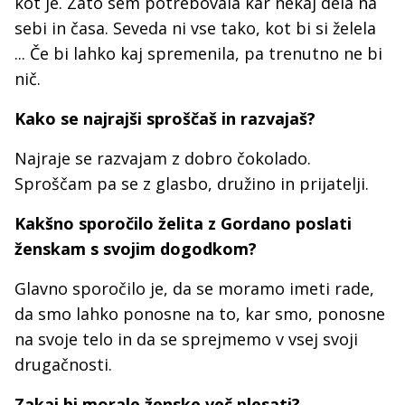
kot je. Zato sem potrebovala kar nekaj dela na
sebi in časa. Seveda ni vse tako, kot bi si želela
... Če bi lahko kaj spremenila, pa trenutno ne bi
nič.
Kako se najrajši sproščaš in razvajaš?
Najraje se razvajam z dobro čokolado.
Sproščam pa se z glasbo, družino in prijatelji.
Kakšno sporočilo želita z Gordano poslati
ženskam s svojim dogodkom?
Glavno sporočilo je, da se moramo imeti rade,
da smo lahko ponosne na to, kar smo, ponosne
na svoje telo in da se sprejmemo v vsej svoji
drugačnosti.
Zakaj bi morale ženske več plesati?