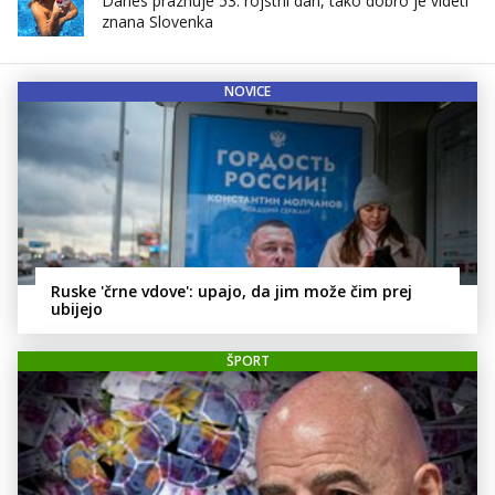
Danes praznuje 53. rojstni dan, tako dobro je videti
znana Slovenka
NOVICE
Ruske 'črne vdove': upajo, da jim može čim prej
ubijejo
ŠPORT