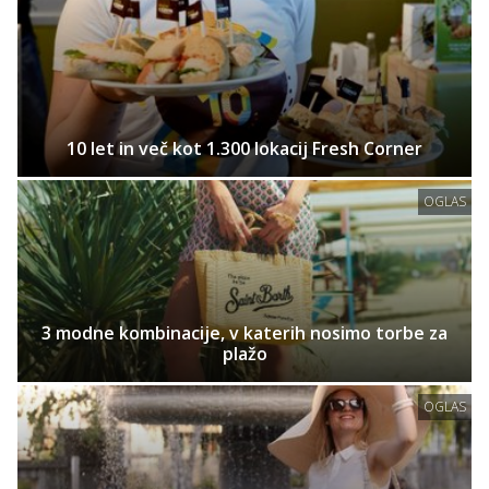
10 let in več kot 1.300 lokacij Fresh Corner
OGLAS
3 modne kombinacije, v katerih nosimo torbe za
plažo
OGLAS