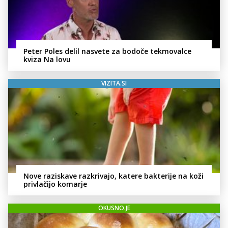
Peter Poles delil nasvete za bodoče tekmovalce
kviza Na lovu
VIZITA.SI
Nove raziskave razkrivajo, katere bakterije na koži
privlačijo komarje
OKUSNO.JE