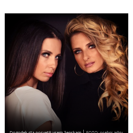
Dogodek sta posvetili vsem ženskam.
FOTO: osebni arhiv