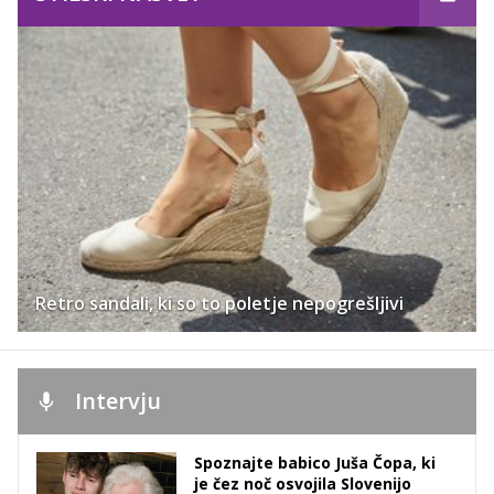
Retro sandali, ki so to poletje nepogrešljivi
Intervju
Spoznajte babico Juša Čopa, ki
je čez noč osvojila Slovenijo