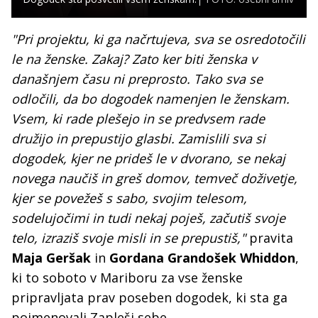
"Pri projektu, ki ga načrtujeva, sva se osredotočili
le na ženske. Zakaj? Zato ker biti ženska v
današnjem času ni preprosto. Tako sva se
odločili, da bo dogodek namenjen le ženskam.
Vsem, ki rade plešejo in se predvsem rade
družijo in prepustijo glasbi. Zamislili sva si
dogodek, kjer ne prideš le v dvorano, se nekaj
novega naučiš in greš domov, temveč doživetje,
kjer se povežeš s sabo, svojim telesom,
sodelujočimi in tudi nekaj poješ, začutiš svoje
telo, izraziš svoje misli in se prepustiš,"
pravita
Maja Geršak
in
Gordana Grandošek Whiddon
,
ki to soboto v Mariboru za vse ženske
pripravljata prav poseben dogodek, ki sta ga
poimenovali Zapleši sebe.