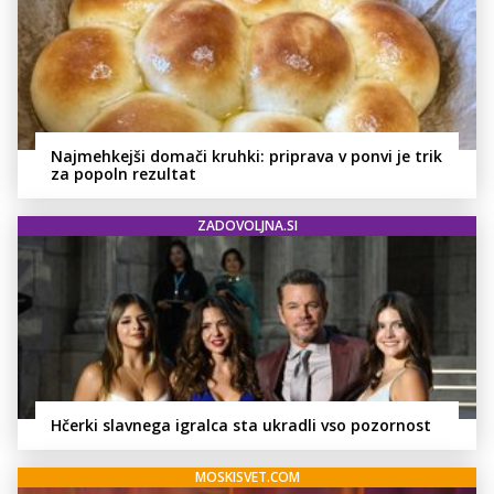
Najmehkejši domači kruhki: priprava v ponvi je trik
za popoln rezultat
ZADOVOLJNA.SI
Hčerki slavnega igralca sta ukradli vso pozornost
MOSKISVET.COM