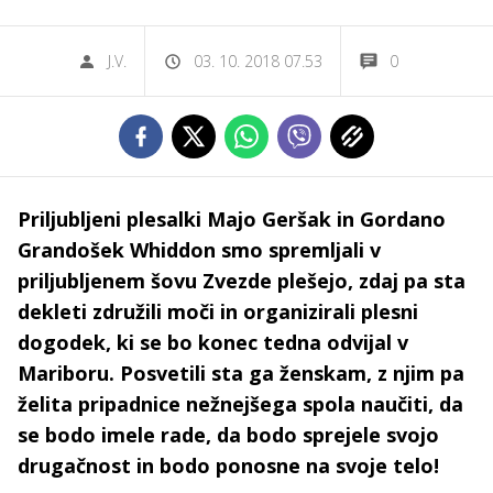
J.V.
03. 10. 2018 07.53
0
Priljubljeni plesalki Majo Geršak in Gordano
Grandošek Whiddon smo spremljali v
priljubljenem šovu Zvezde plešejo, zdaj pa sta
dekleti združili moči in organizirali plesni
dogodek, ki se bo konec tedna odvijal v
Mariboru. Posvetili sta ga ženskam, z njim pa
želita pripadnice nežnejšega spola naučiti, da
se bodo imele rade, da bodo sprejele svojo
drugačnost in bodo ponosne na svoje telo!