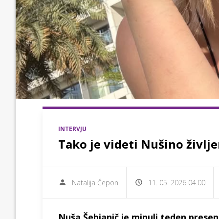
INTERVJU
Tako je videti Nušino življ
Natalija Čepon
11. 05. 2026 04.00
Nuša Šebjanič je minuli teden presenet