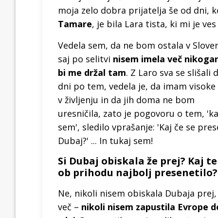
moja zelo dobra prijatelja še od dni, k
Tamare
, je bila Lara tista, ki mi je ve
Vedela sem, da ne bom ostala v Sloveni
saj po selitvi
nisem imela več nikogar,
bi me držal tam
. Z Laro sva se slišali 
dni po tem, vedela je, da imam visoke 
v življenju in da jih doma ne bom
uresničila, zato je pogovoru o tem, 'k
sem', sledilo vprašanje: 'Kaj če se prese
Dubaj?' ... In tukaj sem!
Si Dubaj obiskala že prej? Kaj te
ob prihodu najbolj presenetilo?
Ne, nikoli nisem obiskala Dubaja prej,
več –
nikoli nisem zapustila Evrope d