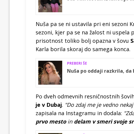
Nuša pa se ni ustavila pri eni sezoni K
sezoni, kjer pa se na žalost ni uspela p
prisotnost toliko bolj opazna v šovu
S
Karla borila skoraj do samega konca.
PREBERI ŠE
Nuša po oddaji razkrila, da 
Po dveh odmevnih resničnostnih šovih 
je v Dubaj
.
"Do zdaj me je vedno nekaj o
zapisala na Instagramu in dodala:
"Zda
prvo mesto
in
delam v smeri svoje s