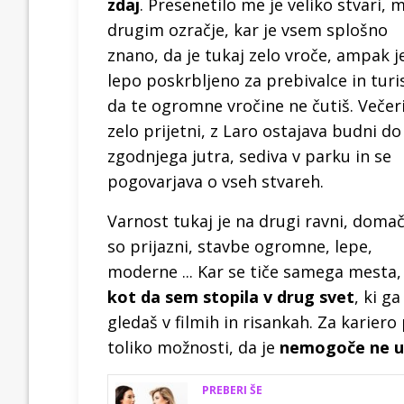
zdaj
. Presenetilo me je veliko stvari, 
drugim ozračje, kar je vsem splošno
znano, da je tukaj zelo vroče, ampak j
lepo poskrbljeno za prebivalce in turi
da te ogromne vročine ne čutiš. Večer
zelo prijetni, z Laro ostajava budni do
zgodnjega jutra, sediva v parku in se
pogovarjava o vseh stvareh.
Varnost tukaj je na drugi ravni, domač
so prijazni, stavbe ogromne, lepe,
moderne ... Kar se tiče samega mesta, 
kot da sem stopila v drug svet
, ki ga
gledaš v filmih in risankah. Za kariero 
toliko možnosti, da je
nemogoče ne u
PREBERI ŠE