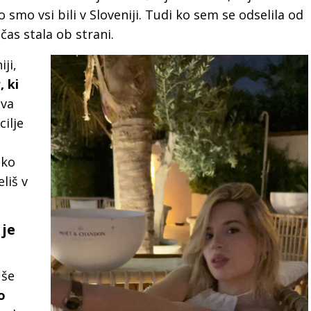
o smo vsi bili v Sloveniji. Tudi ko sem se odselila od
s čas stala ob strani.
ji,
 ki
dva
cilje
ako
liš v
 je
 še
o