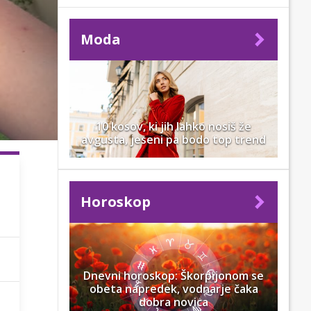
Moda
10 kosov, ki jih lahko nosiš že
avgusta, jeseni pa bodo top trend
Horoskop
Dnevni horoskop: Škorpijonom se
obeta napredek, vodnarje čaka
dobra novica