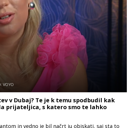
: VOYO
litev v Dubaj? Te je k temu spodbudil kak
a prijateljica, s katero smo te lahko
antom in vedno je bil načrt ju obiskati, saj sta to