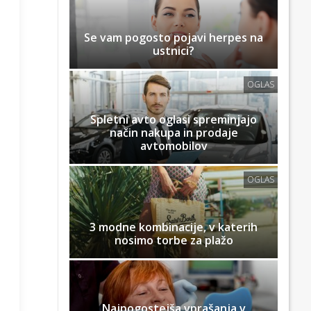
Se vam pogosto pojavi herpes na
ustnici?
OGLAS
Spletni avto oglasi spreminjajo
način nakupa in prodaje
avtomobilov
OGLAS
3 modne kombinacije, v katerih
nosimo torbe za plažo
Najpogostejša vprašanja v