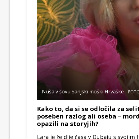
Nuša v šovu Sanjski moški Hrvaške
FOTO
Kako to, da si se odločila za se
poseben razlog ali oseba – mord
opazili na storyjih?
Lara je že dlje časa v Dubaju s svojim f