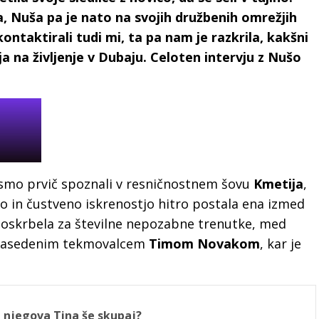
ja, Nuša pa je nato na svojih družbenih omrežjih
ontaktirali tudi mi, ta pa nam je razkrila, kakšni
ja na življenje v Dubaju. Celoten intervju z Nušo
smo prvič spoznali v resničnostnem šovu
Kmetija
,
jo in čustveno iskrenostjo hitro postala ena izmed
 poskrbela za številne nepozabne trenutke, med
zasedenim tekmovalcem
Timom Novakom
, kar je
 njegova Tina še skupaj?