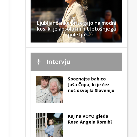
Ljubljančanke prisegajo na modni
kos, ki je absolutni hit letošnjega
poletja
Intervju
Spoznajte babico
Juša Čopa, ki je čez
noč osvojila Slovenijo
Kaj na VOYO gleda
Rosa Angela Romih?