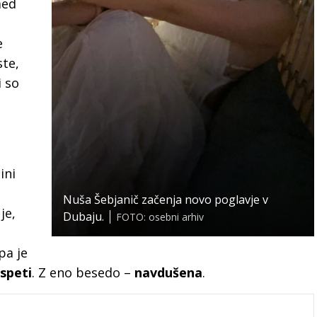
med
e
ste,
i so
ini
Nuša Šebjanič začenja novo poglavje v
je,
Dubaju.
FOTO: osebni arhiv
pa je
speti
. Z eno besedo –
navdušena
.