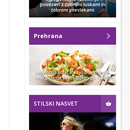
povezavi z zobnimi luskami in
zobnimi prevlekami
Prehrana
Lahkotna solata, ki jo bomo jedle
celo poletje (in še dolgo po njem)
STILSKI NASVET