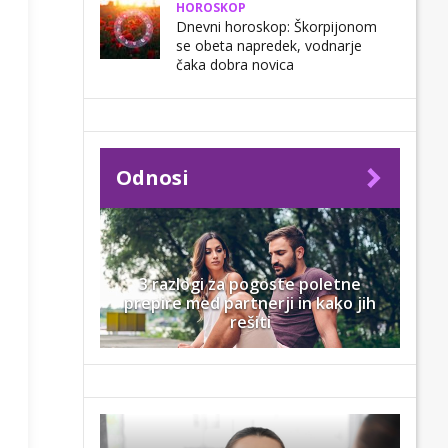
HOROSKOP
Dnevni horoskop: Škorpijonom
se obeta napredek, vodnarje
čaka dobra novica
Odnosi
3 razlogi za pogoste poletne
prepire med partnerji in kako jih
rešiti