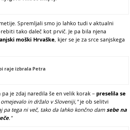
metije. Spremljali smo jo lahko tudi v aktualni
rebiti tako daleč kot prvič. Je pa bila njena
anjski moški Hrvaške
, kjer se je za srce sanjskega
bi raje izbrala Petra
pa je zdaj naredila še en velik korak –
preselila se
mejevalo in držalo v Sloveniji,"
je ob selitvi
j pa tega ni več, tako da lahko končno dam
sebe na
reče
."