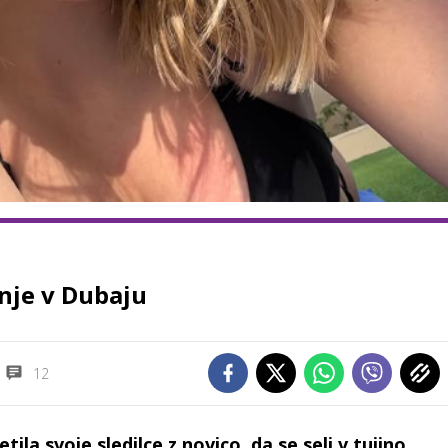
enje v Dubaju
12
ila svoje sledilce z novico, da se seli v tujino.