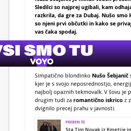
Sledilci so najprej ugibali, kam odha
razkrila, da gre za Dubaj. Nušo smo k
so njeni prvi občutki in kako se priva
vas čaka spodaj.
Simpatično blondinko
Nušo Šebjanič
kjer je s svojo neposrednostjo, energi
najbolj opaznih tekmovalk. V šovu je
drugim tudi za
romantično iskrico
z 
dvignilo precej prahu v javnosti.
PREBERI ŠE
Sta Tim Novak iz Kmetije in